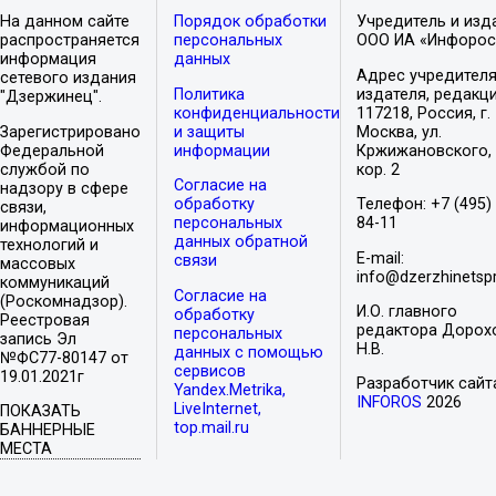
На данном сайте
Порядок обработки
Учредитель и изд
распространяется
персональных
ООО ИА «Инфорос
информация
данных
Адрес учредителя
сетевого издания
Политика
издателя, редакци
"Дзержинец".
конфиденциальности
117218, Россия, г.
Зарегистрировано
и защиты
Москва, ул.
Федеральной
информации
Кржижановского, 
службой по
кор. 2
Согласие на
надзору в сфере
обработку
Телефон: +7 (495)
связи,
персональных
84-11
информационных
данных обратной
технологий и
E-mail:
связи
массовых
info@dzerzhinetspr
коммуникаций
Согласие на
(Роскомнадзор).
И.О. главного
обработку
Реестровая
редактора Дорох
персональных
запись Эл
Н.В.
данных с помощью
№ФС77-80147 от
сервисов
19.01.2021г
Разработчик сайт
Yandex.Metrika,
INFOROS
2026
LiveInternet,
ПОКАЗАТЬ
top.mail.ru
БАННЕРНЫЕ
МЕСТА