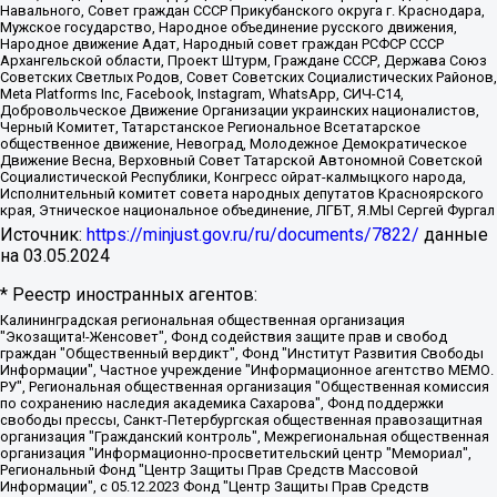
Навального, Совет граждан СССР Прикубанского округа г. Краснодара,
Мужское государство, Народное объединение русского движения,
Народное движение Адат, Народный совет граждан РСФСР СССР
Архангельской области, Проект Штурм, Граждане СССР, Держава Союз
Советских Светлых Родов, Совет Советских Социалистических Районов,
Meta Platforms Inc, Facebook, Instagram, WhatsApp, СИЧ-С14,
Добровольческое Движение Организации украинских националистов,
Черный Комитет, Татарстанское Региональное Всетатарское
общественное движение, Невоград, Молодежное Демократическое
Движение Весна, Верховный Совет Татарской Автономной Советской
Социалистической Республики, Конгресс ойрат-калмыцкого народа,
Исполнительный комитет совета народных депутатов Красноярского
края, Этническое национальное объединение, ЛГБТ, Я.МЫ Сергей Фургал
Источник:
https://minjust.gov.ru/ru/documents/7822/
данные
на
03.05.2024
* Реестр иностранных агентов:
Калининградская региональная общественная организация "Экозащита!-Женсовет", Фонд содействия защите прав и свобод граждан "Общественный вердикт", Фонд "Институт Развития Свободы Информации", Частное учреждение "Информационное агентство МЕМО. РУ", Региональная общественная организация "Общественная комиссия по сохранению наследия академика Сахарова", Фонд поддержки свободы прессы, Санкт-Петербургская общественная правозащитная организация "Гражданский контроль", Межрегиональная общественная организация "Информационно-просветительский центр "Мемориал", Региональный Фонд "Центр Защиты Прав Средств Массовой Информации", с 05.12.2023 Фонд "Центр Защиты Прав Средств массовой информации", Региональная общественная благотворительная организация помощи беженцам и мигрантам "Гражданское содействие", Негосударственное образовательное учреждение дополнительного профессионального образования (повышение квалификации) специалистов "АКАДЕМИЯ ПО ПРАВАМ ЧЕЛОВЕКА", Свердловская региональная общественная организация "Сутяжник", Автономная некоммерческая организация "Центр независимых социологических исследований", Союз общественных объединений "Российский исследовательский центр по правам человека", Региональное общественное учреждение научно-информационный центр "МЕМОРИАЛ", Некоммерческая организация "Фонд защиты гласности", Автономная некоммерческая организация "Институт прав человека", Городская общественная организация "Екатеринбургское общество "МЕМОРИАЛ", Городская общественная организация "Рязанское историко-просветительское и правозащитное общество "Мемориал" (Рязанский Мемориал), Челябинский региональный орган общественной самодеятельности – женское общественное объединение "Женщины Евразии", Челябинский региональный орган общественной самодеятельности "Уральская правозащитная группа", Фонд содействия защите здоровья и социальной справедливости имени Андрея Рылькова, Автономная Некоммерческая Организация "Аналитический Центр Юрия Левады", Автономная некоммерческая организация социальной поддержки населения "Проект Апрель", Региональная общественная организация помощи женщинам и детям, находящимся в кризисной ситуации "Информационно-методический центр "Анна", Фонд содействия развитию массовых коммуникаций и правовому просвещению "Так-так-Так", Фонд содействия устойчивому развитию "Серебряная тайга", Свердловский региональный общественный фонд социальных проектов "Новое время", "Idel.Реалии", Кавказ.Реалии, Крым.Реалии, Телеканал Настоящее Время, Татаро-башкирская служба Радио Свобода (Azatliq Radiosi), Радио Свободная Европа/Радио Свобода (PCE/PC), "Сибирь.Реалии", "Фактограф", Благотворительный фонд помощи осужденным и их семьям, Автономная некоммерческая организация "Институт глобализации и социальных движений", Фонд "В защиту прав заключенных", Частное учреждение "Центр поддержки и содействия развитию средств массовой информации", Пензенский региональный общественный благотворительный фонд "Гражданский союз", "Север.Реалии", Некоммерческая организация Фонд "Правовая инициатива", Общество с ограниченной ответственностью "Радио Свободная Европа/Радио Свобода", Чешское информационное агентство "MEDIUM-ORIENT", Красноярская региональная общественная организация "Мы против СПИДа", Камалягин Денис Николаевич, Маркелов Сергей Евгеньевич, Пономарев Лев Александрович, Савицкая Людмила Алексеевна, Автономная некоммерческая организация "Центр по работе с проблемой насилия "НАСИЛИЮ.НЕТ", Межрегиональный профессиональный союз работников здравоохранения "Альянс врачей", Юридическое лицо, зарегистрированное в Латвийской Республике, SIA "Medusa Project" (регистрационный номер 40103797863, дата регистрации 10.06.2014), Некоммерческая организация "Фонд по борьбе с коррупцией", Автономная некоммерческая организация "Институт права и публичной политики", Баданин Роман Сергеевич, Гликин Максим Александрович, Железнова Мария Михайловна, Лукьянова Юлия Сергеевна, Маетная Елизавета Витальевна, Маняхин Петр Борисович, Чуракова Ольга Владимировна, Ярош Юлия Петровна, Юридическое лицо "The Insider SIA", зарегистрированное в Риге, Латвийская Республика (дата регистрации 26.06.2015), являющееся администратором доменного имени интернет-издания "The Insider SIA", https://theins.ru, Постернак Алексей Евгеньевич, Рубин Михаил Аркадьевич, Анин Роман Александрович, Юридическое лицо Istories fonds, зарегистрированное в Латвийской Республике (регистрационный номер 50008295751, дата регистрации 24.02.2020), Великовский Дмитрий Александрович, Долинина Ирина Николаевна, Мароховская Алеся Алексеевна, Шлейнов Роман Юрьевич, Шмагун Олеся Валентиновна, Общество с ограниченной ответственностью "Альтаир 2021", Общество с ограниченной ответственностью "Вега 2021", Общество с ограниченной ответственностью "Главный редактор 2021", Общество с ограниченной ответственностью "Ромашки монолит", Важенков Артем Валерьевич, Ивановская областная общественная организация "Центр гендерных исследований", Гурман Юрий Альбертович, Медиапроект "ОВД-Инфо", Егоров Владимир Владимирович, Жилинский Владимир Александрович, Общество с ограниченной ответственностью "ЗП", Иванова София Юрьевна, Карезина Инна Павловна, Кильтау Екатерина Викторовна, Петров Алексей Викторович, Пискунов Сергей Евгеньевич, Смирнов Сергей Сергеевич, Тихонов Михаил Сергеевич, Общество с ограниченной ответственностью "ЖУРНАЛИСТ-ИНОСТРАННЫЙ АГЕНТ", Арапова Галина Юрьевна, Вольтская Татьяна Анатольевна, Американская компания "Mason G.E.S. Anonymous Foundation" (США), являющаяся владельцем интернет-издания https://mnews.world/, Компания "Stichting Bellingcat", зарегистрированная в Нидерландах (дата регистрации 11.07.2018), Захаров Андрей Вячеславович, Клепиковская Екатерина Дмитриевна, Общество с ограниченной ответственностью "МЕМО", Перл Роман Александрович, Симонов Евгений Алексеевич, Соловьева Елена Анатольевна, Сотников Даниил Владимирович, Сурначева Елизавета Дмитриевна, Автономная некоммерческая организация по защите прав человека и информированию населения "Якутия – Наше Мнение", Общество с ограниченной ответственностью "Москоу диджитал медиа", с 26.01.2023 Общество с ограниченной ответственностью "Чайка Белые сады", Ветошкина Валерия Валерьевна, Заговора Максим Александрович, Межрегиональное общественное движение "Российская ЛГБТ - сеть", Оленичев Максим Владимирович, Павлов Иван Юрьевич, Скворцова Елена Сергеевна, Общество с ограниченной ответственностью "Как бы инагент", Кочетков Игорь Викторович, Общество с ограниченной ответственностью "Честные выборы", Еланчик Олег Александрович, Общество с ограниченной ответственностью "Нобелевский призыв", Гималова Регина Эмилевна, Григорьев Андрей Валерьевич, Григорьева Алина Александровна, Ассоциация по содействию защите прав призывников, альтернативнослужащих и военнослужащих "Правозащитная группа "Гражданин.Армия.Право", Хисамова Регина Фаритовна, Автономная некоммерческая организация по реализации социально-правовых программ "Лилит", Дальневосточное общественное движение "Маяк", Санкт-Петербургская ЛГБТ-инициативная группа "Выход", Инициативная группа ЛГБТ+ "Реверс", Алексеев Андрей Викторович, Бекбулатова Таисия Львовна, Беляев Иван Михайлович, Владыкина Елена Сергеевна, Гельман Марат Александрович, Никульшина Вероника Юрьевна, Толоконникова Надежда Андреевна, Шендерович Виктор Анатольевич, Общество с ограниченной ответственностью "Данное сообщение", Общество с ограниченной ответственностью Издательский дом "Новая глава", Айнбиндер Александра Александровна, Московский комьюнити-центр для ЛГБТ+инициатив, Благотворительный фонд развития филантропии, Deutsche Welle (Германия, Kurt-Schumacher-Strasse 3, 53113 Bonn), Борзунова Мария Михайловна, Воробьев Виктор Викторович, Голубева Анна Львовна, Константинова Алла Михайловна, Малкова Ирина Владимировна, Мурадов Мурад Абдулгалимович, Осетинская Елизавета Николаевна, Понасенков Евгений Николаевич, Ганапольский Матвей Юрьевич, Киселев Евгений Алексеевич, Борухович Ирина Григорьевна, Дремин Иван Тимофеевич, Дубровский Дмитрий Викторович, Красноярская региональная общественная организация поддержки и развития альтернативных образовательных технологий и межкультурных коммуникаций "ИНТЕРРА", Маяковская Екатерина Алексеевна, Фейгин Марк Захарович, Филимонов Андрей Викторович, Дзугкоева Регина Николаевна, Доброхотов Роман Александрович, Дудь Юрий Александрович, Елкин Сергей Владимирович, Кругликов Кирилл Игоревич, Сабунаева Мария Леонидовна, Семенов Алексей Владимирович, Шаинян Карен Багратович, Шульман Екатерина Михайловна, Асафьев Артур Валерьевич, Вахштайн Виктор Семенович, Венедиктов Алексей Алексеевич, Лушникова Екатерина Евгеньевна, Волков Леонид Михайлович, Невзоров Александр Глебович, Пархоменко Сергей Борисович, Сироткин Ярослав Николаевич, Кара-Мурза Владимир Владимирович, Баранова Наталья Владимировна, Гозман Леонид Яковлевич, Кагарлицкий Борис Юльевич, Климарев Михаил Валерьевич, Милов Владимир Станиславович, Автономная некоммерческая организация Краснодарский центр современного искусства "Типография", Моргенштерн Алишер Тагирович, Соболь Любовь Эдуардовна, Общество с ограниченной ответственностью "ЛИЗА НОРМ", Каспаров Гарри Кимович, Ходорковский Михаил Борисович, Общество с ограниченной ответственностью "Апрельские тезисы", Данилович Ирина Брониславовна, Кашин Олег Владимирович, Петров Николай Владимирович, Пивоваров Алексей Владимирович, Соколов Михаил Владимирович, Цветкова Юлия Владимировна, Чичваркин Евгений Александрович, Комитет против пыток/Команда против пыток, Общество с ограниченной ответственностью "Первый научный", Общество с ограниченной ответственностью "Вертолет и ко", Белоцерковская Вероника Борисовна, Кац Максим Евгеньевич, Лазарева Татьяна Юрьевна, Шаведдинов Руслан Табризович, Яшин Илья Валерьевич, Общество с ограниченной ответственностью "Иноагент ААВ", Алешковский Дмитрий Петрович, Альбац Евгения Марковна, Быков Дмитрий Львович, Галямина Юлия Евгеньевна, Лойко Сергей Леонидович, Мартынов Кирилл Константинович, Медведев Сергей Александрович, Крашенинников Федор Геннадиевич, Гордеева Катерина Вл