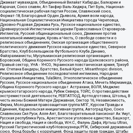
Джамаат мувахидов, Объединенный Вилайат Кабарды, Балкарии и
Карачая, Союз славян, Ат-Такфир Валь-Хиджра, Пит Буль, Национал-
социалистическая рабочая партия России, Славянский союз,
Формат-18, Благородный Орден Дьявола, Армия воли народа,
Национальная Социалистическая Инициатива города Череповца,
Духовно-Родовая Держава Русь, Русское национальное единство,
Древнерусской Инглистической церкви Православных Староверов-
Инглингов, Русский общенациональный союз, Движение против
нелегальной иммиграции, Кровь и Честь, О свободе совести и о
религиозных объединениях, Омская организация общественного
политического движения Русское национальное единство, Северное
Братство, Клуб Болельщиков Футбольного Клуба Динамо,
Файзрахманисты, Мусульманская религиозная организация п.
Боровский, Община Коренного Русского народа Щелковского района,
Правый сектор, УНА - УНСО, Украинская повстанческая армия, Тризуб
им. Степана Бандеры, Братство, Белый Крест, Misanthropic division,
Религиозное объединение последователей инглиизма, Народная
Социальная Инициатива, TulaSkins, Этнополитическое объединение
Русские, Русское национальное объединение Атака, Мечеть Мирмамеда,
Община Коренного Русского народа г. Астрахани, ВОЛЯ, Меджлис
крымскотатарского народа, Рубеж Севера, ТОЙС, О противодействии
экстремистской деятельности, РЕВТАТПОД, Артподготовка, Штольц, В
честь иконы Божией Матери Державная, Сектор 16, Независимость,
Фирма, Молодежная правозащитная группа МПГ, Курсом Правды и
Единения, Каракольская инициативная группа, Автоград Крю, Союз
Славянских Сил Руси, Алля-Аят, Благотворительный пансионат Ак Умут,
Русская республика Русь, Арестантское уголовное единство, Башкорт,
Нация и свобода, Нация и свобода, W.H.С., Фалунь Дафа, Иртыш Ultras,
Русский Патриотический клуб-Новокузнецк/РПК, Сибирский державный
союз, Фонд борьбы с коррупцией, Фонд защиты прав граждан, Штабы