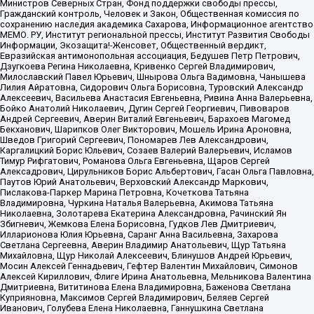
Министров Северных Стран, Фонд поддержки свободы прессы,
Гражданский контроль, Человек и Закон, Общественная комиссия по
сохранению наследия академика Сахарова, Информационное агентство
МЕМО. РУ, Институт региональной прессы, Институт Развития Свободы
Информации, Экозащита!-Женсовет, Общественный вердикт,
Евразийская антимонопольная ассоциация, Бедушев Петр Петрович,
Дзугкоева Регина Николаевна, Кривенко Сергей Владимирович,
Милославский Павел Юрьевич, Шнырова Ольга Вадимовна, Чанышева
Лилия Айратовна, Сидорович Ольга Борисовна, Туровский Александр
Алексеевич, Васильева Анастасия Евгеньевна, Ривина Анна Валерьевна,
Бойко Анатолий Николаевич, Дугин Сергей Георгиевич, Пивоваров
Андрей Сергеевич, Аверин Виталий Евгеньевич, Барахоев Магомед
Бекханович, Шарипков Олег Викторович, Мошель Ирина Ароновна,
Шведов Григорий Сергеевич, Пономарев Лев Александрович,
Каргалицкий Борис Юльевич, Созаев Валерий Валерьевич, Исламов
Тимур Рифгатович, Романова Ольга Евгеньевна, Щаров Сергей
Алексадрович, Цирульников Борис Альбертович, Гасан Ольга Павловна,
Паутов Юрий Анатольевич, Верховский Александр Маркович,
Пислакова-Паркер Марина Петровна, Кочеткова Татьяна
Владимировна, Чуркина Наталья Валерьевна, Акимова Татьяна
Николаевна, Золотарева Екатерина Александровна, Рачинский Ян
Збигневич, Жемкова Елена Борисовна, Гудков Лев Дмитриевич,
Илларионова Юлия Юрьевна, Саранг Анна Васильевна, Захарова
Светлана Сергеевна, Аверин Владимир Анатольевич, Щур Татьяна
Михайловна, Щур Николай Алексеевич, Блинушов Андрей Юрьевич,
Мосин Алексей Геннадьевич, Гефтер Валентин Михайлович, Симонов
Алексей Кириллович, Флиге Ирина Анатольевна, Мельникова Валентина
Дмитриевна, Вититинова Елена Владимировна, Баженова Светлана
Куприяновна, Максимов Сергей Владимирович, Беляев Сергей
Иванович, Голубева Елена Николаевна, Ганнушкина Светлана