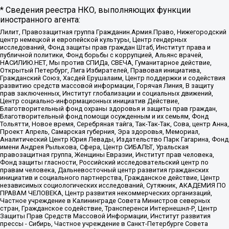
* Сведения реестра НКО, выполняющих функции
иностранного агента:
Лилит, Правозащитная группа Гражданин.Армия.Право, Нижегородский
центр немецкой и европейской культуры, Центр гендерных
исследований, Фонд защиты прав граждан Штаб, Институт права и
публичной политики, Фонд борьбы с коррупцией, Альянс врачей,
НАСИЛИЮ.НЕТ, Мы против СПИДа, СВЕЧА, Гуманитарное действие,
Открытый Петербург, Лига Избирателей, Правовая инициатива,
Гражданский Союз, Хасдей Ерушалаим, Центр поддержки и содействия
развитию средств массовой информации, Горячая Линия, В защиту
прав заключенных, Институт глобализации и социальных движений,
Центр социально-информационных инициатив Действие,
Благотворительный фонд охраны здоровья и защиты прав граждан,
Благотворительный фонд помощи осужденным и их семьям, Фонд
Тольятти, Новое время, Серебряная тайга, Так-Так-Так, Сова, центр Анна,
Проект Апрель, Самарская губерния, Эра здоровья, Мемориал,
Аналитический Центр Юрия Левады, Издательство Парк Гагарина, Фонд
имени Андрея Рылькова, Сфера, Центр СИБАЛЬТ, Уральская
правозащитная группа, Женщины Евразии, Институт прав человека,
Фонд защиты гласности, Российский исследовательский центр по
правам человека, Дальневосточный центр развития гражданских
инициатив и социального партнерства, Гражданское действие, Центр
независимых социологических исследований, Сутяжник, АКАДЕМИЯ ПО
ПРАВАМ ЧЕЛОВЕКА, Центр развития некоммерческих организаций,
Частное учреждение в Калининграде Совета Министров северных
стран, Гражданское содействие, Трансперенси Интернешнл-Р, Центр
Защиты Прав Средств Массовой Информации, Институт развития
прессы - Сибирь, Частное учреждение в Санкт-Петербурге Совета