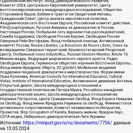
Гудзоновский институт, Фонд Демократического Развития,
Комитет-2024, Центрально-Европейский университет, Центр
восточноевропейских и международных исследований, Общество
Сторожевой башни, Библии и трактатов Свидетелей Иеговы,
Гражданский Совет, Центр анализа европейской политики,
Академическая сеть Восточная Европа, Российский комитет действия,
РЭНД корпорейшн, Русская Америка за демократию в России,
Настоящая Россия, Глобальная сеть журналистов-расследователей,
Служба поддержки, Свободная Россия Берлин, Свободная Россия
Северный Рейн-Вестфалия, Фонд глобальной помощи, Антивоенный
комитет России, Russie-Libertes, La Asocicion de Rusos Libres, Союз за
возвращение Северных территорий, Крымскотатарский Ресурсный
Центр, Глобальный союз IndustriALL, Russian Election Monitor, Article 19,
Мнение медиа, Федерация анархического черного креста, Радио
Свободная Европа, Германское общество изучения Восточной Европы,
Фонд имени Фридриха Эберта, XZ gGmbH, Мобильная академия
поддержки гендерной демократии и миротворчества, Форум имени
Льва Копелева, American Councils for International Education, Cultural
Vistas, Institute of International Education, Антивоенное движение Антальи,
Открытый диалог, Школа международных отношений и
государственной политики им Питера Мунка, Российско-канадский
демократический альянс, Школа международных отношений им
Нормана Патерсона, Центр Гражданских Свобод, Фонд Бориса Немцова
за Свободу, Фонд имени Фридриха Науманна за свободу, Феминистское
антивоенное сопротивление, Комитет независимости Ингушетии,
Прометей, Stop Occupation of Karelia, Вернись живым, Фридом Хаус,
СОТА медиа, Либерально-демократическая Лига Украины
Источник:
https://minjust.gov.ru/ru/documents/7756/
данные
на
13.05.2024