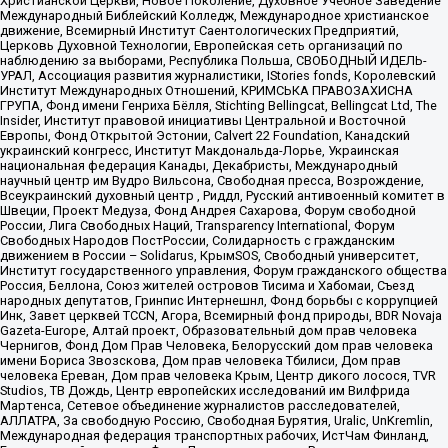
Христианской Церкви, Новое Поколение, Духовное Учебное Заведение
Международный Библейский Колледж, Международное христианское
движение, Всемирный Институт Саентологических Предприятий,
Церковь Духовной Технологии, Европейская сеть организаций по
наблюдению за выборами, Республика Польша, СВОБОДНЫЙ ИДЕЛЬ-
УРАЛ, Ассоциация развития журналистики, IStories fonds, Королевский
Институт Международных Отношений, КРИМСЬКА ПРАВОЗАХИСНА
ГРУПА, Фонд имени Генриха Бёлля, Stichting Bellingcat, Bellingcat Ltd, The
Insider, Институт правовой инициативы Центральной и Восточной
Европы, Фонд Открытой Эстонии, Calvert 22 Foundation, Канадский
украинский конгресс, Институт Макдональда-Лорье, Украинская
национальная федерация Канады, Декабристы, Международный
научный центр им Вудро Вильсона, Свободная пресса, Возрождение,
Всеукраинский духовный центр , Риддл, Русский антивоенный комитет в
Швеции, Проект Медуза, Фонд Андрея Сахарова, Форум свободной
России, Лига Свободных Наций, Transparеncy International, Форум
Свободных Народов ПостРоссии, Солидарность с гражданским
движением в России – Solidarus, КрымSOS, Свободный университет,
Институт государственного управления, Форум гражданского общества
Россия, Беллона, Союз жителей островов Тисима и Хабомаи, Съезд
народных депутатов, Гринпис Интернешнл, Фонд борьбы с коррупцией
Инк, Завет церквей TCCN, Агора, Всемирный фонд природы, BDR Novaja
Gazeta-Europe, Алтай проект, Образовательный дом прав человека
Чернигов, Фонд Дом Прав Человека, Белорусский дом прав человека
имени Бориса Звозскова, Дом прав человека Тбилиси, Дом прав
человека Ереван, Дом прав человека Крым, Центр дикого лосося, TVR
Studios, ТВ Дождь, Центр европейских исследований им Вилфрида
Мартенса, Сетевое объединение журналистов расследователей,
АЛЛАТРА, За свободную Россию, Свободная Бурятия, Uralic, UnKremlin,
Международная федерация транспортных рабочих, ИстЧам Финланд,