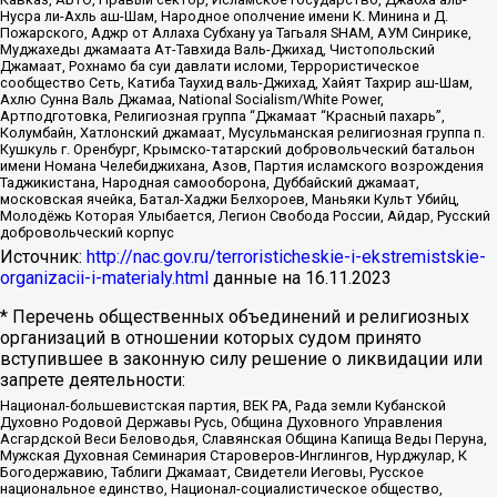
Нусра ли-Ахль аш-Шам, Народное ополчение имени К. Минина и Д.
Пожарского, Аджр от Аллаха Субхану уа Тагьаля SHAM, АУМ Синрике,
Муджахеды джамаата Ат-Тавхида Валь-Джихад, Чистопольский
Джамаат, Рохнамо ба суи давлати исломи, Террористическое
сообщество Сеть, Катиба Таухид валь-Джихад, Хайят Тахрир аш-Шам,
Ахлю Сунна Валь Джамаа, National Socialism/White Power,
Артподготовка, Религиозная группа “Джамаат “Красный пахарь”,
Колумбайн, Хатлонский джамаат, Мусульманская религиозная группа п.
Кушкуль г. Оренбург, Крымско-татарский добровольческий батальон
имени Номана Челебиджихана, Азов, Партия исламского возрождения
Таджикистана, Народная самооборона, Дуббайский джамаат,
московская ячейка, Батал-Хаджи Белхороев, Маньяки Культ Убийц,
Молодёжь Которая Улыбается, Легион Свобода России, Айдар, Русский
добровольческий корпус
Источник:
http://nac.gov.ru/terroristicheskie-i-ekstremistskie-
organizacii-i-materialy.html
данные на
16.11.2023
* Перечень общественных объединений и религиозных
организаций в отношении которых судом принято
вступившее в законную силу решение о ликвидации или
запрете деятельности:
Национал-большевистская партия, ВЕК РА, Рада земли Кубанской
Духовно Родовой Державы Русь, Община Духовного Управления
Асгардской Веси Беловодья, Славянская Община Капища Веды Перуна,
Мужская Духовная Семинария Староверов-Инглингов, Нурджулар, К
Богодержавию, Таблиги Джамаат, Свидетели Иеговы, Русское
национальное единство, Национал-социалистическое общество,