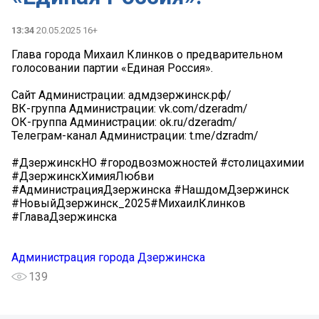
13:34
20.05.2025 16+
Глава города Михаил Клинков о предварительном
голосовании партии «Единая Россия».
Сайт Администрации: адмдзержинск.рф/
ВК-группа Администрации: vk.com/dzeradm/
ОК-группа Администрации: ok.ru/dzeradm/
Телеграм-канал Администрации: t.me/dzradm/
#ДзержинскНО #городвозможностей #столицахимии
#ДзержинскХимияЛюбви
#АдминистрацияДзержинска #НашдомДзержинск
#НовыйДзержинск_2025#МихаилКлинков
#ГлаваДзержинска
Администрация города Дзержинска
139