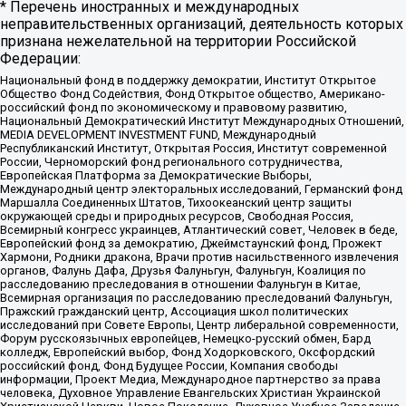
* Перечень иностранных и международных
неправительственных организаций, деятельность которых
признана нежелательной на территории Российской
Федерации:
Национальный фонд в поддержку демократии, Институт Открытое
Общество Фонд Содействия, Фонд Открытое общество, Американо-
российский фонд по экономическому и правовому развитию,
Национальный Демократический Институт Международных Отношений,
MEDIA DEVELOPMENT INVESTMENT FUND, Международный
Республиканский Институт, Открытая Россия, Институт современной
России, Черноморский фонд регионального сотрудничества,
Европейская Платформа за Демократические Выборы,
Международный центр электоральных исследований, Германский фонд
Маршалла Соединенных Штатов, Тихоокеанский центр защиты
окружающей среды и природных ресурсов, Свободная Россия,
Всемирный конгресс украинцев, Атлантический совет, Человек в беде,
Европейский фонд за демократию, Джеймстаунский фонд, Прожект
Хармони, Родники дракона, Врачи против насильственного извлечения
органов, Фалунь Дафа, Друзья Фалуньгун, Фалуньгун, Коалиция по
расследованию преследования в отношении Фалуньгун в Китае,
Всемирная организация по расследованию преследований Фалуньгун,
Пражский гражданский центр, Ассоциация школ политических
исследований при Совете Европы, Центр либеральной современности,
Форум русскоязычных европейцев, Немецко-русский обмен, Бард
колледж, Европейский выбор, Фонд Ходорковского, Оксфордский
российский фонд, Фонд Будущее России, Компания свободы
информации, Проект Медиа, Международное партнерство за права
человека, Духовное Управление Евангельских Христиан Украинской