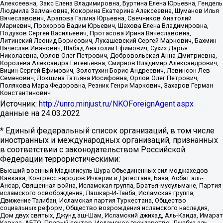
Алексеевна, Закс Елена Владимировна, Буртина Елена Юрьевна, Гендель
Людмила Залмановна, Кокорина Екатерина Алексеевна, Шуманов Илья
Вячеславович, Арапова Галина Юрьевна, Свечников Анатолий
Мариевич, Прохоров Вадим Юрьевич, Шахова Елена Владимировна,
Подузов Сергей Васильевич, Протасова Ирина Вячеславовна,
Литинский Леонид Борисович, Лукашевский Сергей Маркович, Бахмин
Вячеслав Иванович, Шабад Анатолий Ефимович, Сухих Дарья
Николаевна, Орлов Олег Петрович, Добровольская Анна Дмитриевна,
Королева Александра Евгеньевна, Смирнов Владимир Александрович,
Вицин Сергей Ефимович, Золотухин Борис Андреевич, Левинсон Лев
Семенович, Локшина Татьяна Иосифовна, Орлов Олег Петрович,
Полякова Мара Федоровна, Резник Генри Маркович, Захаров Герман
Константинович
Источник:
http://unro.minjust.ru/NKOForeignAgent.aspx
данные на
24.03.2022
* Единый федеральный список организаций, в том числе
иностранных и международных организаций, признанных
в соответствии с законодательством Российской
Федерации террористическими:
Высший военный Маджлисуль Шура Объединенных сил моджахедов
Кавказа, Конгресс народов Ичкерии и Дагестана, База, Асбат аль-
Ансар, Священная война, Исламская группа, Братья-мусульмане, Партия
исламского освобождения, Лашкар-И-Тайба, Исламская группа,
Движение Талибан, Исламская партия Туркестана, Общество
социальных реформ, Общество возрождения исламского наследия,
Дом двух святых, Джунд аш-Шам, Исламский джихад, Аль-Каида, Имарат
Кавказ, АБТО, Правый сектор, Исламское государство, Джабха аль-