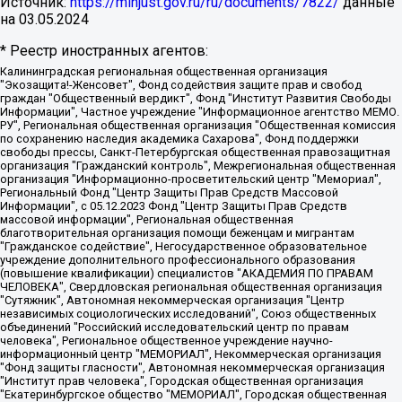
Источник:
https://minjust.gov.ru/ru/documents/7822/
данные
на
03.05.2024
* Реестр иностранных агентов:
Калининградская региональная общественная организация "Экозащита!-Женсовет", Фонд содействия защите прав и свобод граждан "Общественный вердикт", Фонд "Институт Развития Свободы Информации", Частное учреждение "Информационное агентство МЕМО. РУ", Региональная общественная организация "Общественная комиссия по сохранению наследия академика Сахарова", Фонд поддержки свободы прессы, Санкт-Петербургская общественная правозащитная организация "Гражданский контроль", Межрегиональная общественная организация "Информационно-просветительский центр "Мемориал", Региональный Фонд "Центр Защиты Прав Средств Массовой Информации", с 05.12.2023 Фонд "Центр Защиты Прав Средств массовой информации", Региональная общественная благотворительная организация помощи беженцам и мигрантам "Гражданское содействие", Негосударственное образовательное учреждение дополнительного профессионального образования (повышение квалификации) специалистов "АКАДЕМИЯ ПО ПРАВАМ ЧЕЛОВЕКА", Свердловская региональная общественная организация "Сутяжник", Автономная некоммерческая организация "Центр независимых социологических исследований", Союз общественных объединений "Российский исследовательский центр по правам человека", Региональное общественное учреждение научно-информационный центр "МЕМОРИАЛ", Некоммерческая организация "Фонд защиты гласности", Автономная некоммерческая организация "Институт прав человека", Городская общественная организация "Екатеринбургское общество "МЕМОРИАЛ", Городская общественная организация "Рязанское историко-просветительское и правозащитное общество "Мемориал" (Рязанский Мемориал), Челябинский региональный орган общественной самодеятельности – женское общественное объединение "Женщины Евразии", Челябинский региональный орган общественной самодеятельности "Уральская правозащитная группа", Фонд содействия защите здоровья и социальной справедливости имени Андрея Рылькова, Автономная Некоммерческая Организация "Аналитический Центр Юрия Левады", Автономная некоммерческая организация социальной поддержки населения "Проект Апрель", Региональная общественная организация помощи женщинам и детям, находящимся в кризисной ситуации "Информационно-методический центр "Анна", Фонд содействия развитию массовых коммуникаций и правовому просвещению "Так-так-Так", Фонд содействия устойчивому развитию "Серебряная тайга", Свердловский региональный общественный фонд социальных проектов "Новое время", "Idel.Реалии", Кавказ.Реалии, Крым.Реалии, Телеканал Настоящее Время, Татаро-башкирская служба Радио Свобода (Azatliq Radiosi), Радио Свободная Европа/Радио Свобода (PCE/PC), "Сибирь.Реалии", "Фактограф", Благотворительный фонд помощи осужденным и их семьям, Автономная некоммерческая организация "Институт глобализации и социальных движений", Фонд "В защиту прав заключенных", Частное учреждение "Центр поддержки и содействия развитию средств массовой информации", Пензенский региональный общественный благотворительный фонд "Гражданский союз", "Север.Реалии", Некоммерческая организация Фонд "Правовая инициатива", Общество с ограниченной ответственностью "Радио Свободная Европа/Радио Свобода", Чешское информационное агентство "MEDIUM-ORIENT", Красноярская региональная общественная организация "Мы против СПИДа", Камалягин Денис Николаевич, Маркелов Сергей Евгеньевич, Пономарев Лев Александрович, Савицкая Людмила Алексеевна, Автономная некоммерческая организация "Центр по работе с проблемой насилия "НАСИЛИЮ.НЕТ", Межрегиональный профессиональный союз работников здравоохранения "Альянс врачей", Юридическое лицо, зарегистрированное в Латвийской Республике, SIA "Medusa Project" (регистрационный номер 40103797863, дата регистрации 10.06.2014), Некоммерческая организация "Фонд по борьбе с коррупцией", Автономная некоммерческая организация "Институт права и публичной политики", Баданин Роман Сергеевич, Гликин Максим Александрович, Железнова Мария Михайловна, Лукьянова Юлия Сергеевна, Маетная Елизавета Витальевна, Маняхин Петр Борисович, Чуракова Ольга Владимировна, Ярош Юлия Петровна, Юридическое лицо "The Insider SIA", зарегистрированное в Риге, Латвийская Республика (дата регистрации 26.06.2015), являющееся администратором доменного имени интернет-издания "The Insider SIA", https://theins.ru, Постернак Алексей Евгеньевич, Рубин Михаил Аркадьевич, Анин Роман Александрович, Юридическое лицо Istories fonds, зарегистрированное в Латвийской Республике (регистрационный номер 50008295751, дата регистрации 24.02.2020), Великовский Дмитрий Александрович, Долинина Ирина Николаевна, Мароховская Алеся Алексеевна, Шлейнов Роман Юрьевич, Шмагун Олеся Валентиновна, Общество с ограниченной ответственностью "Альтаир 2021", Общество с ограниченной ответственностью "Вега 2021", Общество с ограниченной ответственностью "Главный редактор 2021", Общество с ограниченной ответственностью "Ромашки монолит", Важенков Артем Валерьевич, Ивановская областная общественная организация "Центр гендерных исследований", Гурман Юрий Альбертович, Медиапроект "ОВД-Инфо", Егоров Владимир Владимирович, Жилинский Владимир Александрович, Общество с ограниченной ответственностью "ЗП", Иванова София Юрьевна, Карезина Инна Павловна, Кильтау Екатерина Викторовна, Петров Алексей Викторович, Пискунов Сергей Евгеньевич, Смирнов Сергей Сергеевич, Тихонов Михаил Сергеевич, Общество с ограниченной ответственностью "ЖУРНАЛИСТ-ИНОСТРАННЫЙ АГЕНТ", Арапова Галина Юрьевна, Вольтская Татьяна Анатольевна, Американская компания "Mason G.E.S. Anonymous Foundation" (США), являющаяся владельцем интернет-издания https://mnews.world/, Компания "Stichting Bellingcat", зарегистрированная в Нидерландах (дата регистрации 11.07.2018), Захаров Андрей Вячеславович, Клепиковская Екатерина Дмитриевна, Общество с ограниченной ответственностью "МЕМО", Перл Роман Александрович, Симонов Евгений Алексеевич, Соловьева Елена Анатольевна, Сотников Даниил Владимирович, Сурначева Елизавета Дмитриевна, Автономная некоммерческая организация по защите прав человека и информированию населения "Якутия – Наше Мнение", Общество с ограниченной ответственностью "Москоу диджитал медиа", с 26.01.2023 Общество с ограниченной ответственностью "Чайка Белые сады", Ветошкина Валерия Валерьевна, Заговора Максим Александрович, Межрегиональное общественное движение "Российская ЛГБТ - сеть", Оленичев Максим Владимирович, Павлов Иван Юрьевич, Скворцова Елена Сергеевна, Общество с ограниченной ответственностью "Как бы инагент", Кочетков Игорь Викторович, Общество с ограниченной ответственностью "Честные выборы", Еланчик Олег Александрович, Общество с ограниченной ответственностью "Нобелевский призыв", Гималова Регина Эмилевна, Григорьев Андрей Валерьевич, Григорьева Алина Александровна, Ассоциация по содействию защите прав призывников, альтернативнослужащих и военнослужащих "Правозащитная группа "Гражданин.Армия.Право", Хисамова Регина Фаритовна, Автономная некоммерческая организация по реализации социально-правовых программ "Лилит", Дальневосточное общественное движение "Маяк", Санкт-Петербургская ЛГБТ-инициативная группа "Выход", Инициативная группа ЛГБТ+ "Реверс", Алексеев Андрей Викторович, Бекбулатова Таисия Львовна, Беляев Иван Михайлович, Владыкина Елена Сергеевна, Гельман Марат Александрович, Никульшина Вероника Юрьевна, Толоконникова Надежда Андреевна, Шендерович Виктор Анатольевич, Общество с ограниченной ответственностью "Данное сообщение", Общество с ограниченной ответственностью Издательский дом "Новая глава", Айнбиндер Александра Александровна, Московский комьюнити-центр для ЛГБТ+инициатив, Благотворительный фонд развития филантропии, Deutsche Welle (Германия, Kurt-Schumacher-Strasse 3, 53113 Bonn), Борзунова Мария Михайловна, Воробьев Виктор Викторович, Голубева Анна Львовна, Константинова Алла Михайловна, Малкова Ирина Владимировна, Мурадов Мурад Абдулгалимович, Осетинская Елизавета Николаевна, Понасенков Евгений Николаевич, Ганапольский Матвей Юрьевич, Киселев Евгений Алексеевич, Борухович Ирина Григорьевна, Дремин Иван Тимофеевич, Дубровский Дмитрий Викторович, Красноярская региональная общественная организация поддержки и развития альтернативных образовательных технологий и межкультурных коммуникаций "ИНТЕРРА", Маяковская Екатерина Алексеевна, Фейгин Марк Захарович, Филимонов Андрей Викторович, Дзугкоева Регина Николаевна, Доброхотов Роман Александрович, Дудь Юрий Александрович, Елкин Сергей Владимирович, Кругликов Кирилл Игоревич, Сабунаева Мария Леонидовна, Семенов Алексей Владимирович, Шаинян Карен Багратович, Шульман Екатерина Михайловна, Асафьев Артур Валерьевич, Вахштайн Виктор Семенович, Венедиктов Алексей Алексеевич, Лушникова Екатерина Евгеньевна, Волков Леонид Михайлович, Невзоров Александр Глебович, Пархоменко Сергей Борисович, Сироткин Ярослав Николаевич, Кара-Мурза Владимир Владимирович, Баранова Наталья Владимировна, Гозман Леонид Яковлевич, Кагарлицкий Борис Юльевич, Климарев Михаил Валерьевич, Милов Владимир Станиславович, Автономная некоммерческая организация Краснодарский центр современного искусства "Типография", Моргенштерн Алишер Тагирович, Соболь Любовь Эдуардовна, Общество с ограниченной ответственностью "ЛИЗА НОРМ", Каспаров Гарри Кимович, Ходорковский Михаил Борисович, Общество с ограниченной ответственностью "Апрельские тезисы", Данилович Ирина Брониславовна, Кашин Олег Владимирович, Петров Николай Владимирович, Пивоваров Алексей Владимирович, Соколов Михаил Владимирович, Цветкова Юлия Владимировна, Чичваркин Евгений Александрович, Комитет против пыток/Команда против пыток, Общество с ограниченной ответственностью "Первый научный", Общество с ограниченной ответственностью "Вертолет и ко", Белоцерковская Вероника Борисовна, Кац Максим Евгеньевич, Лазарева Татьяна Юрьевна, Шаведдинов Руслан Табризович, Яшин Илья Валерьевич, Общество с ограниченной ответственностью "Иноагент ААВ", Алешковский Дмитрий Петрович, Альбац Евгения Марковна, Быков Дмитрий Львович, Галямина Юлия Евгеньевна, Лойко Сергей Леонидович, Мартынов Кирилл Константинович, Медведев Сергей Александрович, Крашенинников Федор Геннадиевич, Гордеева Катерина Вл