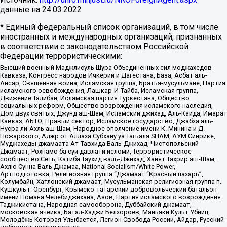
данные на
24.03.2022
* Единый федеральный список организаций, в том числе
иностранных и международных организаций, признанных
в соответствии с законодательством Российской
Федерации террористическими:
Высший военный Маджлисуль Шура Объединенных сил моджахедов
Кавказа, Конгресс народов Ичкерии и Дагестана, База, Асбат аль-
Ансар, Священная война, Исламская группа, Братья-мусульмане, Партия
исламского освобождения, Лашкар-И-Тайба, Исламская группа,
Движение Талибан, Исламская партия Туркестана, Общество
социальных реформ, Общество возрождения исламского наследия,
Дом двух святых, Джунд аш-Шам, Исламский джихад, Аль-Каида, Имарат
Кавказ, АБТО, Правый сектор, Исламское государство, Джабха аль-
Нусра ли-Ахль аш-Шам, Народное ополчение имени К. Минина и Д.
Пожарского, Аджр от Аллаха Субхану уа Тагьаля SHAM, АУМ Синрике,
Муджахеды джамаата Ат-Тавхида Валь-Джихад, Чистопольский
Джамаат, Рохнамо ба суи давлати исломи, Террористическое
сообщество Сеть, Катиба Таухид валь-Джихад, Хайят Тахрир аш-Шам,
Ахлю Сунна Валь Джамаа, National Socialism/White Power,
Артподготовка, Религиозная группа “Джамаат “Красный пахарь”,
Колумбайн, Хатлонский джамаат, Мусульманская религиозная группа п.
Кушкуль г. Оренбург, Крымско-татарский добровольческий батальон
имени Номана Челебиджихана, Азов, Партия исламского возрождения
Таджикистана, Народная самооборона, Дуббайский джамаат,
московская ячейка, Батал-Хаджи Белхороев, Маньяки Культ Убийц,
Молодёжь Которая Улыбается, Легион Свобода России, Айдар, Русский