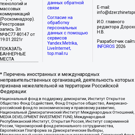
данных обратной
технологий и
E-mail:
связи
массовых
info@dzerzhinetspr
коммуникаций
Согласие на
(Роскомнадзор).
И.О. главного
обработку
Реестровая
редактора Дорох
персональных
запись Эл
Н.В.
данных с помощью
№ФС77-80147 от
сервисов
19.01.2021г
Разработчик сайт
Yandex.Metrika,
INFOROS
2026
LiveInternet,
ПОКАЗАТЬ
top.mail.ru
БАННЕРНЫЕ
МЕСТА
* Перечень иностранных и международных
неправительственных организаций, деятельность которых
признана нежелательной на территории Российской
Федерации:
Национальный фонд в поддержку демократии, Институт Открытое
Общество Фонд Содействия, Фонд Открытое общество, Американо-
российский фонд по экономическому и правовому развитию,
Национальный Демократический Институт Международных Отношений,
MEDIA DEVELOPMENT INVESTMENT FUND, Международный
Республиканский Институт, Открытая Россия, Институт современной
России, Черноморский фонд регионального сотрудничества,
Европейская Платформа за Демократические Выборы,
Международный центр электоральных исследований, Германский фонд