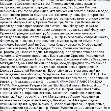
Маршалла Соединенных Штатов, Тихоокеанский центр защиты
окружающей среды и природных ресурсов, Свободная Россия,
Всемирный конгресс украинцев, Атлантический совет, Человек в беде,
Европейский фонд за демократию, Джеймстаунский фонд, Прожект
Хармони, Родники дракона, Врачи против насильственного извлечения
органов, Фалунь Дафа, Друзья Фалуньгун, Фалуньгун, Коалиция по
расследованию преследования в отношении Фалуньгун в Китае,
Всемирная организация по расследованию преследований Фалуньгун,
Пражский гражданский центр, Ассоциация школ политических
исследований при Совете Европы, Центр либеральной современности,
Форум русскоязычных европейцев, Немецко-русский обмен, Бард
колледж, Европейский выбор, Фонд Ходорковского, Оксфордский
российский фонд, Фонд Будущее России, Компания свободы
информации, Проект Медиа, Международное партнерство за права
человека, Духовное Управление Евангельских Христиан Украинской
Христианской Церкви, Новое Поколение, Духовное Учебное Заведение
Международный Библейский Колледж, Международное христианское
движение, Всемирный Институт Саентологических Предприятий,
Церковь Духовной Технологии, Европейская сеть организаций по
наблюдению за выборами, Республика Польша, СВОБОДНЫЙ ИДЕЛЬ-
УРАЛ, Ассоциация развития журналистики, IStories fonds, Королевский
Институт Международных Отношений, КРИМСЬКА ПРАВОЗАХИСНА
ГРУПА, Фонд имени Генриха Бёлля, Stichting Bellingcat, Bellingcat Ltd, The
Insider, Институт правовой инициативы Центральной и Восточной
Европы, Фонд Открытой Эстонии, Calvert 22 Foundation, Канадский
украинский конгресс, Институт Макдональда-Лорье, Украинская
национальная федерация Канады, Декабристы, Международный
научный центр им Вудро Вильсона, Свободная пресса, Возрождение,
Всеукраинский духовный центр , Риддл, Русский антивоенный комитет в