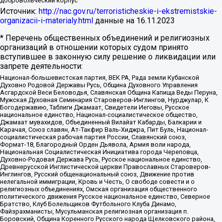
добровольческий корпус
Источник:
http://nac.gov.ru/terroristicheskie-i-ekstremistskie-
organizacii-i-materialy.html
данные на
16.11.2023
* Перечень общественных объединений и религиозных
организаций в отношении которых судом принято
вступившее в законную силу решение о ликвидации или
запрете деятельности:
Национал-большевистская партия, ВЕК РА, Рада земли Кубанской
Духовно Родовой Державы Русь, Община Духовного Управления
Асгардской Веси Беловодья, Славянская Община Капища Веды Перуна,
Мужская Духовная Семинария Староверов-Инглингов, Нурджулар, К
Богодержавию, Таблиги Джамаат, Свидетели Иеговы, Русское
национальное единство, Национал-социалистическое общество,
Джамаат мувахидов, Объединенный Вилайат Кабарды, Балкарии и
Карачая, Союз славян, Ат-Такфир Валь-Хиджра, Пит Буль, Национал-
социалистическая рабочая партия России, Славянский союз,
Формат-18, Благородный Орден Дьявола, Армия воли народа,
Национальная Социалистическая Инициатива города Череповца,
Духовно-Родовая Держава Русь, Русское национальное единство,
Древнерусской Инглистической церкви Православных Староверов-
Инглингов, Русский общенациональный союз, Движение против
нелегальной иммиграции, Кровь и Честь, О свободе совести и о
религиозных объединениях, Омская организация общественного
политического движения Русское национальное единство, Северное
Братство, Клуб Болельщиков Футбольного Клуба Динамо,
Файзрахманисты, Мусульманская религиозная организация п.
Боровский, Община Коренного Русского народа Щелковского района,