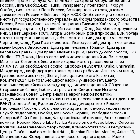
Швеции, Проект Медуза, Фонд Андрея Сахарова, Форум свободной
России, Лига Свободных Наций, Transparеncy International, Форум
Свободных Народов ПостРоссии, Солидарность с гражданским
движением в России – Solidarus, КрымSOS, Свободный университет,
Институт государственного управления, Форум гражданского общества
Россия, Беллона, Союз жителей островов Тисима и Хабомаи, Съезд
народных депутатов, Гринпис Интернешнл, Фонд борьбы с коррупцией
Инк, Завет церквей TCCN, Агора, Всемирный фонд природы, BDR Novaja
Gazeta-Europe, Алтай проект, Образовательный дом прав человека
Чернигов, Фонд Дом Прав Человека, Белорусский дом прав человека
имени Бориса Звозскова, Дом прав человека Тбилиси, Дом прав
человека Ереван, Дом прав человека Крым, Центр дикого лосося, TVR
Studios, ТВ Дождь, Центр европейских исследований им Вилфрида
Мартенса, Сетевое объединение журналистов расследователей,
АЛЛАТРА, За свободную Россию, Свободная Бурятия, Uralic, UnKremlin,
Международная федерация транспортных рабочих, ИстЧам Финланд,
Гудзоновский институт, Фонд Демократического Развития,
Комитет-2024, Центрально-Европейский университет, Центр
восточноевропейских и международных исследований, Общество
Сторожевой башни, Библии и трактатов Свидетелей Иеговы,
Гражданский Совет, Центр анализа европейской политики,
Академическая сеть Восточная Европа, Российский комитет действия,
РЭНД корпорейшн, Русская Америка за демократию в России,
Настоящая Россия, Глобальная сеть журналистов-расследователей,
Служба поддержки, Свободная Россия Берлин, Свободная Россия
Северный Рейн-Вестфалия, Фонд глобальной помощи, Антивоенный
комитет России, Russie-Libertes, La Asocicion de Rusos Libres, Союз за
возвращение Северных территорий, Крымскотатарский Ресурсный
Центр, Глобальный союз IndustriALL, Russian Election Monitor, Article 19,
Мнение медиа, Федерация анархического черного креста, Радио