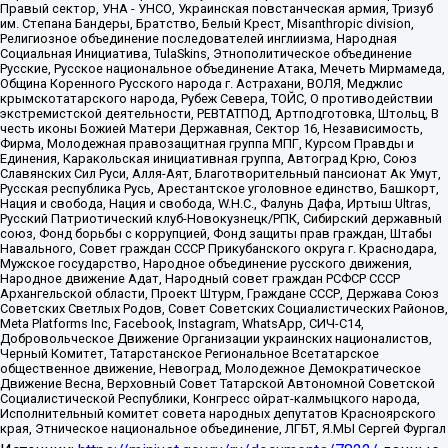
Правый сектор, УНА - УНСО, Украинская повстанческая армия, Тризуб
им. Степана Бандеры, Братство, Белый Крест, Misanthropic division,
Религиозное объединение последователей инглиизма, Народная
Социальная Инициатива, TulaSkins, Этнополитическое объединение
Русские, Русское национальное объединение Атака, Мечеть Мирмамеда,
Община Коренного Русского народа г. Астрахани, ВОЛЯ, Меджлис
крымскотатарского народа, Рубеж Севера, ТОЙС, О противодействии
экстремистской деятельности, РЕВТАТПОД, Артподготовка, Штольц, В
честь иконы Божией Матери Державная, Сектор 16, Независимость,
Фирма, Молодежная правозащитная группа МПГ, Курсом Правды и
Единения, Каракольская инициативная группа, Автоград Крю, Союз
Славянских Сил Руси, Алля-Аят, Благотворительный пансионат Ак Умут,
Русская республика Русь, Арестантское уголовное единство, Башкорт,
Нация и свобода, Нация и свобода, W.H.С., Фалунь Дафа, Иртыш Ultras,
Русский Патриотический клуб-Новокузнецк/РПК, Сибирский державный
союз, Фонд борьбы с коррупцией, Фонд защиты прав граждан, Штабы
Навального, Совет граждан СССР Прикубанского округа г. Краснодара,
Мужское государство, Народное объединение русского движения,
Народное движение Адат, Народный совет граждан РСФСР СССР
Архангельской области, Проект Штурм, Граждане СССР, Держава Союз
Советских Светлых Родов, Совет Советских Социалистических Районов,
Meta Platforms Inc, Facebook, Instagram, WhatsApp, СИЧ-С14,
Добровольческое Движение Организации украинских националистов,
Черный Комитет, Татарстанское Региональное Всетатарское
общественное движение, Невоград, Молодежное Демократическое
Движение Весна, Верховный Совет Татарской Автономной Советской
Социалистической Республики, Конгресс ойрат-калмыцкого народа,
Исполнительный комитет совета народных депутатов Красноярского
края, Этническое национальное объединение, ЛГБТ, Я.МЫ Сергей Фургал