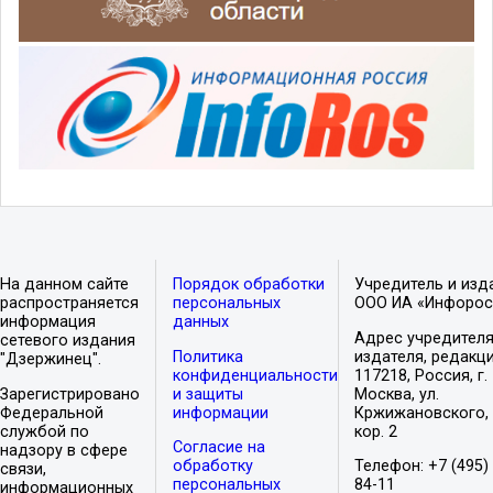
На данном сайте
Порядок обработки
Учредитель и изд
распространяется
персональных
ООО ИА «Инфорос
информация
данных
Адрес учредителя
сетевого издания
Политика
издателя, редакци
"Дзержинец".
конфиденциальности
117218, Россия, г.
Зарегистрировано
и защиты
Москва, ул.
Федеральной
информации
Кржижановского, 
службой по
кор. 2
Согласие на
надзору в сфере
обработку
Телефон: +7 (495)
связи,
персональных
84-11
информационных