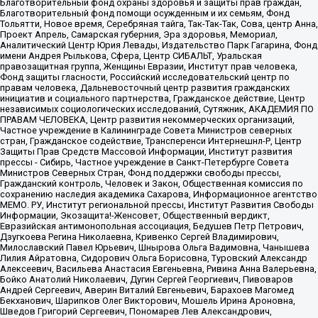
Благотворительный фонд охраны здоровья и защиты прав граждан,
Благотворительный фонд помощи осужденным и их семьям, Фонд
Тольятти, Новое время, Серебряная тайга, Так-Так-Так, Сова, центр Анна,
Проект Апрель, Самарская губерния, Эра здоровья, Мемориал,
Аналитический Центр Юрия Левады, Издательство Парк Гагарина, Фонд
имени Андрея Рылькова, Сфера, Центр СИБАЛЬТ, Уральская
правозащитная группа, Женщины Евразии, Институт прав человека,
Фонд защиты гласности, Российский исследовательский центр по
правам человека, Дальневосточный центр развития гражданских
инициатив и социального партнерства, Гражданское действие, Центр
независимых социологических исследований, Сутяжник, АКАДЕМИЯ ПО
ПРАВАМ ЧЕЛОВЕКА, Центр развития некоммерческих организаций,
Частное учреждение в Калининграде Совета Министров северных
стран, Гражданское содействие, Трансперенси Интернешнл-Р, Центр
Защиты Прав Средств Массовой Информации, Институт развития
прессы - Сибирь, Частное учреждение в Санкт-Петербурге Совета
Министров Северных Стран, Фонд поддержки свободы прессы,
Гражданский контроль, Человек и Закон, Общественная комиссия по
сохранению наследия академика Сахарова, Информационное агентство
МЕМО. РУ, Институт региональной прессы, Институт Развития Свободы
Информации, Экозащита!-Женсовет, Общественный вердикт,
Евразийская антимонопольная ассоциация, Бедушев Петр Петрович,
Дзугкоева Регина Николаевна, Кривенко Сергей Владимирович,
Милославский Павел Юрьевич, Шнырова Ольга Вадимовна, Чанышева
Лилия Айратовна, Сидорович Ольга Борисовна, Туровский Александр
Алексеевич, Васильева Анастасия Евгеньевна, Ривина Анна Валерьевна,
Бойко Анатолий Николаевич, Дугин Сергей Георгиевич, Пивоваров
Андрей Сергеевич, Аверин Виталий Евгеньевич, Барахоев Магомед
Бекханович, Шарипков Олег Викторович, Мошель Ирина Ароновна,
Шведов Григорий Сергеевич, Пономарев Лев Александрович,