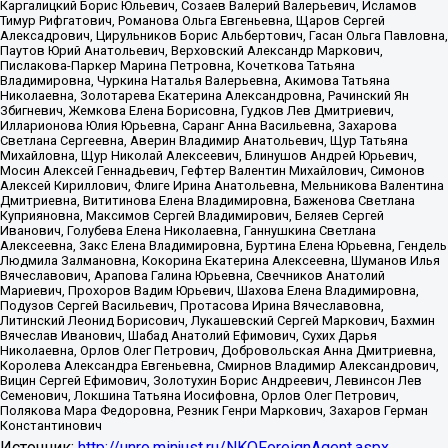
Каргалицкий Борис Юльевич, Созаев Валерий Валерьевич, Исламов
Тимур Рифгатович, Романова Ольга Евгеньевна, Щаров Сергей
Алексадрович, Цирульников Борис Альбертович, Гасан Ольга Павловна,
Паутов Юрий Анатольевич, Верховский Александр Маркович,
Пислакова-Паркер Марина Петровна, Кочеткова Татьяна
Владимировна, Чуркина Наталья Валерьевна, Акимова Татьяна
Николаевна, Золотарева Екатерина Александровна, Рачинский Ян
Збигневич, Жемкова Елена Борисовна, Гудков Лев Дмитриевич,
Илларионова Юлия Юрьевна, Саранг Анна Васильевна, Захарова
Светлана Сергеевна, Аверин Владимир Анатольевич, Щур Татьяна
Михайловна, Щур Николай Алексеевич, Блинушов Андрей Юрьевич,
Мосин Алексей Геннадьевич, Гефтер Валентин Михайлович, Симонов
Алексей Кириллович, Флиге Ирина Анатольевна, Мельникова Валентина
Дмитриевна, Вититинова Елена Владимировна, Баженова Светлана
Куприяновна, Максимов Сергей Владимирович, Беляев Сергей
Иванович, Голубева Елена Николаевна, Ганнушкина Светлана
Алексеевна, Закс Елена Владимировна, Буртина Елена Юрьевна, Гендель
Людмила Залмановна, Кокорина Екатерина Алексеевна, Шуманов Илья
Вячеславович, Арапова Галина Юрьевна, Свечников Анатолий
Мариевич, Прохоров Вадим Юрьевич, Шахова Елена Владимировна,
Подузов Сергей Васильевич, Протасова Ирина Вячеславовна,
Литинский Леонид Борисович, Лукашевский Сергей Маркович, Бахмин
Вячеслав Иванович, Шабад Анатолий Ефимович, Сухих Дарья
Николаевна, Орлов Олег Петрович, Добровольская Анна Дмитриевна,
Королева Александра Евгеньевна, Смирнов Владимир Александрович,
Вицин Сергей Ефимович, Золотухин Борис Андреевич, Левинсон Лев
Семенович, Локшина Татьяна Иосифовна, Орлов Олег Петрович,
Полякова Мара Федоровна, Резник Генри Маркович, Захаров Герман
Константинович
Источник:
http://unro.minjust.ru/NKOForeignAgent.aspx