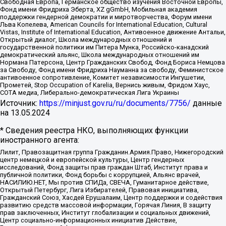
Свободная Европа, Германское общество изучения Восточной Европы,
Фонд имени Фридриха Эберта, XZ gGmbH, Мобильная академия
поддержки гендерной демократии и миротворчества, Форум имени
Льва Копелева, American Councils for International Education, Cultural
Vistas, Institute of International Education, Антивоенное движение Антальи,
Открытый диалог, Школа международных отношений и
государственной политики им Питера Мунка, Российско-канадский
демократический альянс, Школа международных отношений им
Нормана Патерсона, Центр Гражданских Свобод, Фонд Бориса Немцова
за Свободу, Фонд имени Фридриха Науманна за свободу, Феминистское
антивоенное сопротивление, Комитет независимости Ингушетии,
Прометей, Stop Occupation of Karelia, Вернись живым, Фридом Хаус,
СОТА медиа, Либерально-демократическая Лига Украины
Источник:
https://minjust.gov.ru/ru/documents/7756/
данные
на
13.05.2024
* Сведения реестра НКО, выполняющих функции
иностранного агента:
Лилит, Правозащитная группа Гражданин.Армия.Право, Нижегородский
центр немецкой и европейской культуры, Центр гендерных
исследований, Фонд защиты прав граждан Штаб, Институт права и
публичной политики, Фонд борьбы с коррупцией, Альянс врачей,
НАСИЛИЮ.НЕТ, Мы против СПИДа, СВЕЧА, Гуманитарное действие,
Открытый Петербург, Лига Избирателей, Правовая инициатива,
Гражданский Союз, Хасдей Ерушалаим, Центр поддержки и содействия
развитию средств массовой информации, Горячая Линия, В защиту
прав заключенных, Институт глобализации и социальных движений,
Центр социально-информационных инициатив Действие,