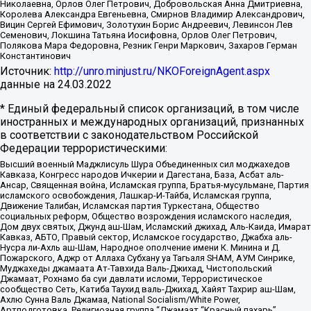
Николаевна, Орлов Олег Петрович, Добровольская Анна Дмитриевна,
Королева Александра Евгеньевна, Смирнов Владимир Александрович,
Вицин Сергей Ефимович, Золотухин Борис Андреевич, Левинсон Лев
Семенович, Локшина Татьяна Иосифовна, Орлов Олег Петрович,
Полякова Мара Федоровна, Резник Генри Маркович, Захаров Герман
Константинович
Источник:
http://unro.minjust.ru/NKOForeignAgent.aspx
данные на
24.03.2022
* Единый федеральный список организаций, в том числе
иностранных и международных организаций, признанных
в соответствии с законодательством Российской
Федерации террористическими:
Высший военный Маджлисуль Шура Объединенных сил моджахедов
Кавказа, Конгресс народов Ичкерии и Дагестана, База, Асбат аль-
Ансар, Священная война, Исламская группа, Братья-мусульмане, Партия
исламского освобождения, Лашкар-И-Тайба, Исламская группа,
Движение Талибан, Исламская партия Туркестана, Общество
социальных реформ, Общество возрождения исламского наследия,
Дом двух святых, Джунд аш-Шам, Исламский джихад, Аль-Каида, Имарат
Кавказ, АБТО, Правый сектор, Исламское государство, Джабха аль-
Нусра ли-Ахль аш-Шам, Народное ополчение имени К. Минина и Д.
Пожарского, Аджр от Аллаха Субхану уа Тагьаля SHAM, АУМ Синрике,
Муджахеды джамаата Ат-Тавхида Валь-Джихад, Чистопольский
Джамаат, Рохнамо ба суи давлати исломи, Террористическое
сообщество Сеть, Катиба Таухид валь-Джихад, Хайят Тахрир аш-Шам,
Ахлю Сунна Валь Джамаа, National Socialism/White Power,
Артподготовка, Религиозная группа “Джамаат “Красный пахарь”,