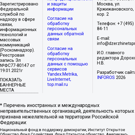
Зарегистрировано
и защиты
Москва, ул.
Федеральной
информации
Кржижановского, 
службой по
кор. 2
Согласие на
надзору в сфере
обработку
Телефон: +7 (495)
связи,
персональных
84-11
информационных
данных обратной
технологий и
E-mail:
связи
массовых
info@dzerzhinetspr
коммуникаций
Согласие на
(Роскомнадзор).
И.О. главного
обработку
Реестровая
редактора Дорох
персональных
запись Эл
Н.В.
данных с помощью
№ФС77-80147 от
сервисов
19.01.2021г
Разработчик сайт
Yandex.Metrika,
INFOROS
2026
LiveInternet,
ПОКАЗАТЬ
top.mail.ru
БАННЕРНЫЕ
МЕСТА
* Перечень иностранных и международных
неправительственных организаций, деятельность которых
признана нежелательной на территории Российской
Федерации:
Национальный фонд в поддержку демократии, Институт Открытое
Общество Фонд Содействия, Фонд Открытое общество, Американо-