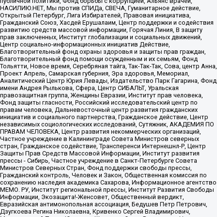
публичной политики, Фонд борьбы с коррупцией, Альянс врачей,
НАСИЛИЮ.НЕТ, Мы против СПИДа, СВЕЧА, Гуманитарное действие,
Открытый Петербург, Лига Избирателей, Правовая инициатива,
Гражданский Союз, Хасдей Ерушалаим, Центр поддержки и содействия
развитию средств массовой информации, Горячая Линия, В защиту
прав заключенных, Институт глобализации и социальных движений,
Центр социально-информационных инициатив Действие,
Благотворительный фонд охраны здоровья и защиты прав граждан,
Благотворительный фонд помощи осужденным и их семьям, Фонд
Тольятти, Новое время, Серебряная тайга, Так-Так-Так, Сова, центр Анна,
Проект Апрель, Самарская губерния, Эра здоровья, Мемориал,
Аналитический Центр Юрия Левады, Издательство Парк Гагарина, Фонд
имени Андрея Рылькова, Сфера, Центр СИБАЛЬТ, Уральская
правозащитная группа, Женщины Евразии, Институт прав человека,
Фонд защиты гласности, Российский исследовательский центр по
правам человека, Дальневосточный центр развития гражданских
инициатив и социального партнерства, Гражданское действие, Центр
независимых социологических исследований, Сутяжник, АКАДЕМИЯ ПО
ПРАВАМ ЧЕЛОВЕКА, Центр развития некоммерческих организаций,
Частное учреждение в Калининграде Совета Министров северных
стран, Гражданское содействие, Трансперенси Интернешнл-Р, Центр
Защиты Прав Средств Массовой Информации, Институт развития
прессы - Сибирь, Частное учреждение в Санкт-Петербурге Совета
Министров Северных Стран, Фонд поддержки свободы прессы,
Гражданский контроль, Человек и Закон, Общественная комиссия по
сохранению наследия академика Сахарова, Информационное агентство
МЕМО. РУ, Институт региональной прессы, Институт Развития Свободы
Информации, Экозащита!-Женсовет, Общественный вердикт,
Евразийская антимонопольная ассоциация, Бедушев Петр Петрович,
Дзугкоева Регина Николаевна, Кривенко Сергей Владимирович,