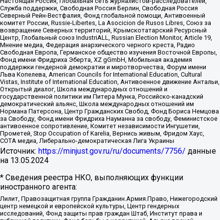
Настоящая Россия, Глобальная сеть журналистов-расследователей,
Служба поддержки, Свободная Россия Берлин, Свободная Россия
Северный Рейн-Вестфалия, Фонд глобальной помощи, Антивоенный
комитет России, Russie-Libertes, La Asocicion de Rusos Libres, Союз за
возвращение Северных территорий, Крымскотатарский Ресурсный
Центр, Глобальный союз IndustriALL, Russian Election Monitor, Article 19,
Мнение медиа, Федерация анархического черного креста, Радио
Свободная Европа, Германское общество изучения Восточной Европы,
Фонд имени Фридриха Эберта, XZ gGmbH, Мобильная академия
поддержки гендерной демократии и миротворчества, Форум имени
Льва Копелева, American Councils for International Education, Cultural
Vistas, Institute of International Education, Антивоенное движение Антальи,
Открытый диалог, Школа международных отношений и
государственной политики им Питера Мунка, Российско-канадский
демократический альянс, Школа международных отношений им
Нормана Патерсона, Центр Гражданских Свобод, Фонд Бориса Немцова
за Свободу, Фонд имени Фридриха Науманна за свободу, Феминистское
антивоенное сопротивление, Комитет независимости Ингушетии,
Прометей, Stop Occupation of Karelia, Вернись живым, Фридом Хаус,
СОТА медиа, Либерально-демократическая Лига Украины
Источник:
https://minjust.gov.ru/ru/documents/7756/
данные
на
13.05.2024
* Сведения реестра НКО, выполняющих функции
иностранного агента:
Лилит, Правозащитная группа Гражданин.Армия.Право, Нижегородский
центр немецкой и европейской культуры, Центр гендерных
исследований, Фонд защиты прав граждан Штаб, Институт права и