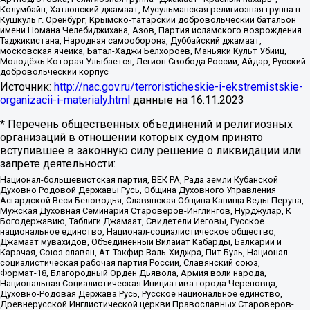
Колумбайн, Хатлонский джамаат, Мусульманская религиозная группа п.
Кушкуль г. Оренбург, Крымско-татарский добровольческий батальон
имени Номана Челебиджихана, Азов, Партия исламского возрождения
Таджикистана, Народная самооборона, Дуббайский джамаат,
московская ячейка, Батал-Хаджи Белхороев, Маньяки Культ Убийц,
Молодёжь Которая Улыбается, Легион Свобода России, Айдар, Русский
добровольческий корпус
Источник:
http://nac.gov.ru/terroristicheskie-i-ekstremistskie-
organizacii-i-materialy.html
данные на
16.11.2023
* Перечень общественных объединений и религиозных
организаций в отношении которых судом принято
вступившее в законную силу решение о ликвидации или
запрете деятельности:
Национал-большевистская партия, ВЕК РА, Рада земли Кубанской
Духовно Родовой Державы Русь, Община Духовного Управления
Асгардской Веси Беловодья, Славянская Община Капища Веды Перуна,
Мужская Духовная Семинария Староверов-Инглингов, Нурджулар, К
Богодержавию, Таблиги Джамаат, Свидетели Иеговы, Русское
национальное единство, Национал-социалистическое общество,
Джамаат мувахидов, Объединенный Вилайат Кабарды, Балкарии и
Карачая, Союз славян, Ат-Такфир Валь-Хиджра, Пит Буль, Национал-
социалистическая рабочая партия России, Славянский союз,
Формат-18, Благородный Орден Дьявола, Армия воли народа,
Национальная Социалистическая Инициатива города Череповца,
Духовно-Родовая Держава Русь, Русское национальное единство,
Древнерусской Инглистической церкви Православных Староверов-