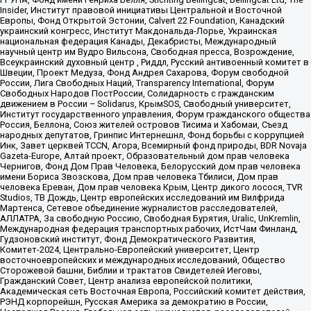
Insider, Институт правовой инициативы Центральной и Восточной
Европы, Фонд Открытой Эстонии, Calvert 22 Foundation, Канадский
украинский конгресс, Институт Макдональда-Лорье, Украинская
национальная федерация Канады, Декабристы, Международный
научный центр им Вудро Вильсона, Свободная пресса, Возрождение,
Всеукраинский духовный центр , Риддл, Русский антивоенный комитет в
Швеции, Проект Медуза, Фонд Андрея Сахарова, Форум свободной
России, Лига Свободных Наций, Transparеncy International, Форум
Свободных Народов ПостРоссии, Солидарность с гражданским
движением в России – Solidarus, КрымSOS, Свободный университет,
Институт государственного управления, Форум гражданского общества
Россия, Беллона, Союз жителей островов Тисима и Хабомаи, Съезд
народных депутатов, Гринпис Интернешнл, Фонд борьбы с коррупцией
Инк, Завет церквей TCCN, Агора, Всемирный фонд природы, BDR Novaja
Gazeta-Europe, Алтай проект, Образовательный дом прав человека
Чернигов, Фонд Дом Прав Человека, Белорусский дом прав человека
имени Бориса Звозскова, Дом прав человека Тбилиси, Дом прав
человека Ереван, Дом прав человека Крым, Центр дикого лосося, TVR
Studios, ТВ Дождь, Центр европейских исследований им Вилфрида
Мартенса, Сетевое объединение журналистов расследователей,
АЛЛАТРА, За свободную Россию, Свободная Бурятия, Uralic, UnKremlin,
Международная федерация транспортных рабочих, ИстЧам Финланд,
Гудзоновский институт, Фонд Демократического Развития,
Комитет-2024, Центрально-Европейский университет, Центр
восточноевропейских и международных исследований, Общество
Сторожевой башни, Библии и трактатов Свидетелей Иеговы,
Гражданский Совет, Центр анализа европейской политики,
Академическая сеть Восточная Европа, Российский комитет действия,
РЭНД корпорейшн, Русская Америка за демократию в России,