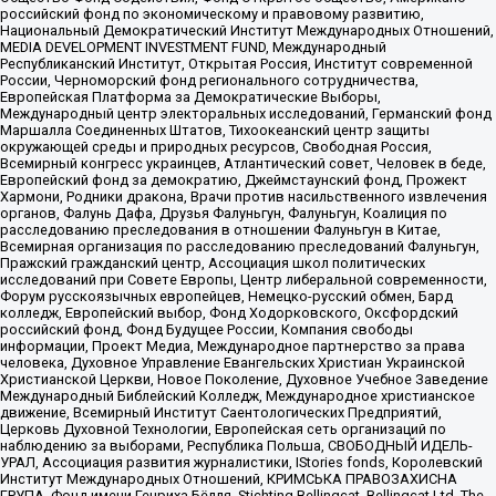
российский фонд по экономическому и правовому развитию,
Национальный Демократический Институт Международных Отношений,
MEDIA DEVELOPMENT INVESTMENT FUND, Международный
Республиканский Институт, Открытая Россия, Институт современной
России, Черноморский фонд регионального сотрудничества,
Европейская Платформа за Демократические Выборы,
Международный центр электоральных исследований, Германский фонд
Маршалла Соединенных Штатов, Тихоокеанский центр защиты
окружающей среды и природных ресурсов, Свободная Россия,
Всемирный конгресс украинцев, Атлантический совет, Человек в беде,
Европейский фонд за демократию, Джеймстаунский фонд, Прожект
Хармони, Родники дракона, Врачи против насильственного извлечения
органов, Фалунь Дафа, Друзья Фалуньгун, Фалуньгун, Коалиция по
расследованию преследования в отношении Фалуньгун в Китае,
Всемирная организация по расследованию преследований Фалуньгун,
Пражский гражданский центр, Ассоциация школ политических
исследований при Совете Европы, Центр либеральной современности,
Форум русскоязычных европейцев, Немецко-русский обмен, Бард
колледж, Европейский выбор, Фонд Ходорковского, Оксфордский
российский фонд, Фонд Будущее России, Компания свободы
информации, Проект Медиа, Международное партнерство за права
человека, Духовное Управление Евангельских Христиан Украинской
Христианской Церкви, Новое Поколение, Духовное Учебное Заведение
Международный Библейский Колледж, Международное христианское
движение, Всемирный Институт Саентологических Предприятий,
Церковь Духовной Технологии, Европейская сеть организаций по
наблюдению за выборами, Республика Польша, СВОБОДНЫЙ ИДЕЛЬ-
УРАЛ, Ассоциация развития журналистики, IStories fonds, Королевский
Институт Международных Отношений, КРИМСЬКА ПРАВОЗАХИСНА
ГРУПА, Фонд имени Генриха Бёлля, Stichting Bellingcat, Bellingcat Ltd, The