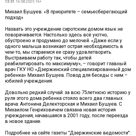
13:31
16.08.2025 16+
Михаил Бушуев: «В приоритете – семьесберегающий
подход»
Назвать это учреждение сиротским домом язык не
поворачивается. Настолько здесь всё уютно,
обустроено и продумано до мелочей. «Даже если у
одного малыша возникает острая необходимость в
чем-то, мы стараемся ее сразу удовлетворить.
Выстраиваем работу так, чтобы детей
реабилитировать по максимуму», – говорит главный
врач ГКУ НО «Дзержинский специализированный дом
ребенка» Михаил Бушуев. Повод для беседы с ним –
юбилей учреждения.
Довольно редкий случай: за всю 75летнюю историю у
руля этого дома ребенка стояло всего два главных
врача: Антонина Делекторская и Михаил Бушуев. С
Михаилом Генриховичем связана новая история
учреждения, начавшаяся в 2001 году, после переезда
в новое здание.
Подробнее на сайте газеты "Дзержинские ведомости":