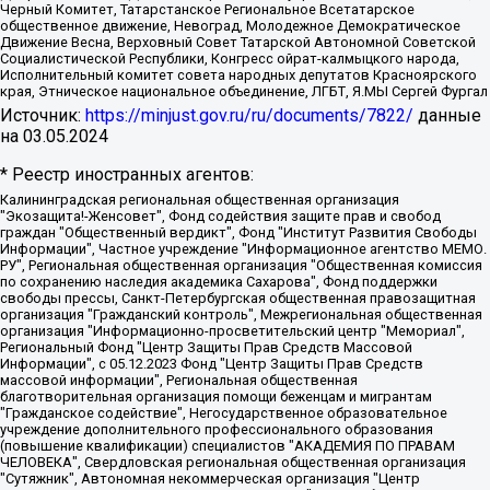
Черный Комитет, Татарстанское Региональное Всетатарское
общественное движение, Невоград, Молодежное Демократическое
Движение Весна, Верховный Совет Татарской Автономной Советской
Социалистической Республики, Конгресс ойрат-калмыцкого народа,
Исполнительный комитет совета народных депутатов Красноярского
края, Этническое национальное объединение, ЛГБТ, Я.МЫ Сергей Фургал
Источник:
https://minjust.gov.ru/ru/documents/7822/
данные
на
03.05.2024
* Реестр иностранных агентов:
Калининградская региональная общественная организация "Экозащита!-Женсовет", Фонд содействия защите прав и свобод граждан "Общественный вердикт", Фонд "Институт Развития Свободы Информации", Частное учреждение "Информационное агентство МЕМО. РУ", Региональная общественная организация "Общественная комиссия по сохранению наследия академика Сахарова", Фонд поддержки свободы прессы, Санкт-Петербургская общественная правозащитная организация "Гражданский контроль", Межрегиональная общественная организация "Информационно-просветительский центр "Мемориал", Региональный Фонд "Центр Защиты Прав Средств Массовой Информации", с 05.12.2023 Фонд "Центр Защиты Прав Средств массовой информации", Региональная общественная благотворительная организация помощи беженцам и мигрантам "Гражданское содействие", Негосударственное образовательное учреждение дополнительного профессионального образования (повышение квалификации) специалистов "АКАДЕМИЯ ПО ПРАВАМ ЧЕЛОВЕКА", Свердловская региональная общественная организация "Сутяжник", Автономная некоммерческая организация "Центр независимых социологических исследований", Союз общественных объединений "Российский исследовательский центр по правам человека", Региональное общественное учреждение научно-информационный центр "МЕМОРИАЛ", Некоммерческая организация "Фонд защиты гласности", Автономная некоммерческая организация "Институт прав человека", Городская общественная организация "Екатеринбургское общество "МЕМОРИАЛ", Городская общественная организация "Рязанское историко-просветительское и правозащитное общество "Мемориал" (Рязанский Мемориал), Челябинский региональный орган общественной самодеятельности – женское общественное объединение "Женщины Евразии", Челябинский региональный орган общественной самодеятельности "Уральская правозащитная группа", Фонд содействия защите здоровья и социальной справедливости имени Андрея Рылькова, Автономная Некоммерческая Организация "Аналитический Центр Юрия Левады", Автономная некоммерческая организация социальной поддержки населения "Проект Апрель", Региональная общественная организация помощи женщинам и детям, находящимся в кризисной ситуации "Информационно-методический центр "Анна", Фонд содействия развитию массовых коммуникаций и правовому просвещению "Так-так-Так", Фонд содействия устойчивому развитию "Серебряная тайга", Свердловский региональный общественный фонд социальных проектов "Новое время", "Idel.Реалии", Кавказ.Реалии, Крым.Реалии, Телеканал Настоящее Время, Татаро-башкирская служба Радио Свобода (Azatliq Radiosi), Радио Свободная Европа/Радио Свобода (PCE/PC), "Сибирь.Реалии", "Фактограф", Благотворительный фонд помощи осужденным и их семьям, Автономная некоммерческая организация "Институт глобализации и социальных движений", Фонд "В защиту прав заключенных", Частное учреждение "Центр поддержки и содействия развитию средств массовой информации", Пензенский региональный общественный благотворительный фонд "Гражданский союз", "Север.Реалии", Некоммерческая организация Фонд "Правовая инициатива", Общество с ограниченной ответственностью "Радио Свободная Европа/Радио Свобода", Чешское информационное агентство "MEDIUM-ORIENT", Красноярская региональная общественная организация "Мы против СПИДа", Камалягин Денис Николаевич, Маркелов Сергей Евгеньевич, Пономарев Лев Александрович, Савицкая Людмила Алексеевна, Автономная некоммерческая организация "Центр по работе с проблемой насилия "НАСИЛИЮ.НЕТ", Межрегиональный профессиональный союз работников здравоохранения "Альянс врачей", Юридическое лицо, зарегистрированное в Латвийской Республике, SIA "Medusa Project" (регистрационный номер 40103797863, дата регистрации 10.06.2014), Некоммерческая организация "Фонд по борьбе с коррупцией", Автономная некоммерческая организация "Институт права и публичной политики", Баданин Роман Сергеевич, Гликин Максим Александрович, Железнова Мария Михайловна, Лукьянова Юлия Сергеевна, Маетная Елизавета Витальевна, Маняхин Петр Борисович, Чуракова Ольга Владимировна, Ярош Юлия Петровна, Юридическое лицо "The Insider SIA", зарегистрированное в Риге, Латвийская Республика (дата регистрации 26.06.2015), являющееся администратором доменного имени интернет-издания "The Insider SIA", https://theins.ru, Постернак Алексей Евгеньевич, Рубин Михаил Аркадьевич, Анин Роман Александрович, Юридическое лицо Istories fonds, зарегистрированное в Латвийской Республике (регистрационный номер 50008295751, дата регистрации 24.02.2020), Великовский Дмитрий Александрович, Долинина Ирина Николаевна, Мароховская Алеся Алексеевна, Шлейнов Роман Юрьевич, Шмагун Олеся Валентиновна, Общество с ограниченной ответственностью "Альтаир 2021", Общество с ограниченной ответственностью "Вега 2021", Общество с ограниченной ответственностью "Главный редактор 2021", Общество с ограниченной ответственностью "Ромашки монолит", Важенков Артем Валерьевич, Ивановская областная общественная организация "Центр гендерных исследований", Гурман Юрий Альбертович, Медиапроект "ОВД-Инфо", Егоров Владимир Владимирович, Жилинский Владимир Александрович, Общество с ограниченной ответственностью "ЗП", Иванова София Юрьевна, Карезина Инна Павловна, Кильтау Екатерина Викторовна, Петров Алексей Викторович, Пискунов Сергей Евгеньевич, Смирнов Сергей Сергеевич, Тихонов Михаил Сергеевич, Общество с ограниченной ответственностью "ЖУРНАЛИСТ-ИНОСТРАННЫЙ АГЕНТ", Арапова Галина Юрьевна, Вольтская Татьяна Анатольевна, Американская компания "Mason G.E.S. Anonymous Foundation" (США), являющаяся владельцем интернет-издания https://mnews.world/, Компания "Stichting Bellingcat", зарегистрированная в Нидерландах (дата регистрации 11.07.2018), Захаров Андрей Вячеславович, Клепиковская Екатерина Дмитриевна, Общество с ограниченной ответственностью "МЕМО", Перл Роман Александрович, Симонов Евгений Алексеевич, Соловьева Елена Анатольевна, Сотников Даниил Владимирович, Сурначева Елизавета Дмитриевна, Автономная некоммерческая организация по защите прав человека и информированию населения "Якутия – Наше Мнение", Общество с ограниченной ответственностью "Москоу диджитал медиа", с 26.01.2023 Общество с ограниченной ответственностью "Чайка Белые сады", Ветошкина Валерия Валерьевна, Заговора Максим Александрович, Межрегиональное общественное движение "Российская ЛГБТ - сеть", Оленичев Максим Владимирович, Павлов Иван Юрьевич, Скворцова Елена Сергеевна, Общество с ограниченной ответственностью "Как бы инагент", Кочетков Игорь Викторович, Общество с ограниченной ответственностью "Честные выборы", Еланчик Олег Александрович, Общество с ограниченной ответственностью "Нобелевский призыв", Гималова Регина Эмилевна, Григорьев Андрей Валерьевич, Григорьева Алина Александровна, Ассоциация по содействию защите прав призывников, альтернативнослужащих и военнослужащих "Правозащитная группа "Гражданин.Армия.Право", Хисамова Регина Фаритовна, Автономная некоммерческая организация по реализации социально-правовых программ "Лилит", Дальневосточное общественное движение "Маяк", Санкт-Петербургская ЛГБТ-инициативная группа "Выход", Инициативная группа ЛГБТ+ "Реверс", Алексеев Андрей Викторович, Бекбулатова Таисия Львовна, Беляев Иван Михайлович, Владыкина Елена Сергеевна, Гельман Марат Александрович, Никульшина Вероника Юрьевна, Толоконникова Надежда Андреевна, Шендерович Виктор Анатольевич, Общество с ограниченной ответственностью "Данное сообщение", Общество с ограниченной ответственностью Издательский дом "Новая глава", Айнбиндер Александра Александровна, Московский комьюнити-центр для ЛГБТ+инициатив, Благотворительный фонд развития филантропии, Deutsche Welle (Германия, Kurt-Schumacher-Strasse 3, 53113 Bonn), Борзунова Мария Михайловна, Воробьев Виктор Викторович, Голубева Анна Львовна, Константинова Алла Михайловна, Малкова Ирина Владимировна, Мурадов Мурад Абдулгалимович, Осетинская Елизавета Николаевна, Понасенков Евгений Николаевич, Ганапольский Матвей Юрьевич, Киселев Евгений Алексеевич, Борухович Ирина Григорьевна, Дремин Иван Тимофеевич, Дубровский Дмитрий Викторович, Красноярская региональная общественная организация поддержки и развития альтернативных образовательных технологий и межкультурных коммуникаций "ИНТЕРРА", Маяковская Екатерина Алексеевна, Фейгин Марк Захарович, Филимонов Андрей Викторович, Дзугкоева Регина Николаевна, Доброхотов Роман Александрович, Дудь Юрий Александрович, Елкин Сергей Владимирович, Кругликов Кирилл Игоревич, Сабунаева Мария Леонидовна, Семенов Алексей Владимирович, Шаинян Карен Багратович, Шульман Екатерина Михайловна, Асафьев Артур Валерьевич, Вахштайн Виктор Семенович, Венедиктов Алексей Алексеевич, Лушникова Екатерина Евгеньевна, Волков Леонид Михайлович, Невзоров Александр Глебович, Пархоменко Сергей Борисович, Сироткин Ярослав Николаевич, Кара-Мурза Владимир Владимирович, Баранова Наталья Владимировна, Гозман Леонид Яковлевич, Кагарлицкий Борис Юльевич, Климарев Михаил Валерьевич, Милов Владимир Станиславович, Автономная некоммерческая организация Краснодарский центр современного искусства "Типография", Моргенштерн Алишер Тагирович, Соболь Любовь Эдуардовна, Общество с ограниченной ответственностью "ЛИЗА НОРМ", Каспаров Гарри Кимович, Ходорковский Михаил Борисович, Общество с ограниченной ответственностью "Апрельские тезисы", Данилович Ирина Брониславовна, Кашин Олег Владимирович, Петров Николай Владимирович, Пивоваров Алексей Владимирович, Соколов Михаил Владимирович, Цветкова Юлия Владимировна, Чичваркин Евгений Александрович, Комитет против пыток/Команда против пыток, Общество с ограниченной ответственностью "Первый научный", Общество с ограниченной ответственностью "Вертолет и ко", Белоцерковская Вероника Борисовна, Кац Максим Евгеньевич, Лазарева Татьяна Юрьевна, Шаведдинов Руслан Табризович, Яшин Илья Валерьевич, Общество с ограниченной ответственностью "Иноагент ААВ", Алешковский Дмитрий Петрович, Альбац Евгения Марковна, Быков Дмитрий Львович, Галямина Юлия Евгеньевна, Лойко Сергей Леонидович, Мартынов Кирилл Константинович, Медведев Сергей Александрович, Крашенинников Федор Геннадиевич, Гордеева Катерина Вл