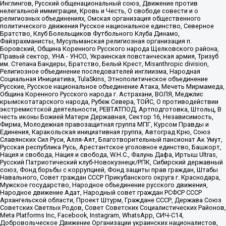
Инглингов, Русский общенациональный союз, Движение против
нелегальной иммиграции, Кровь и Честь, О свободе совести и о
религиозных объединениях, Омская организация общественного
политического движения Русское национальное единство, Северное
Братство, Клуб Болельщиков Футбольного Клуба Динамо,
Файзрахманисты, Мусульманская религиозная организация п.
Боровский, Община Коренного Русского народа Щелковского района,
Правый сектор, УНА - УНСО, Украинская повстанческая армия, Тризуб
им. Степана Бандеры, Братство, Белый Крест, Misanthropic division,
Религиозное объединение последователей инглиизма, Народная
Социальная Инициатива, TulaSkins, Этнополитическое объединение
Русские, Русское национальное объединение Атака, Мечеть Мирмамеда,
Община Коренного Русского народа г. Астрахани, ВОЛЯ, Меджлис
крымскотатарского народа, Рубеж Севера, ТОЙС, О противодействии
экстремистской деятельности, РЕВТАТПОД, Артподготовка, Штольц, В
честь иконы Божией Матери Державная, Сектор 16, Независимость,
Фирма, Молодежная правозащитная группа МПГ, Курсом Правды и
Единения, Каракольская инициативная группа, Автоград Крю, Союз
Славянских Сил Руси, Алля-Аят, Благотворительный пансионат Ак Умут,
Русская республика Русь, Арестантское уголовное единство, Башкорт,
Нация и свобода, Нация и свобода, W.H.С., Фалунь Дафа, Иртыш Ultras,
Русский Патриотический клуб-Новокузнецк/РПК, Сибирский державный
союз, Фонд борьбы с коррупцией, Фонд защиты прав граждан, Штабы
Навального, Совет граждан СССР Прикубанского округа г. Краснодара,
Мужское государство, Народное объединение русского движения,
Народное движение Адат, Народный совет граждан РСФСР СССР
Архангельской области, Проект Штурм, Граждане СССР, Держава Союз
Советских Светлых Родов, Совет Советских Социалистических Районов,
Meta Platforms Inc, Facebook, Instagram, WhatsApp, СИЧ-С14,
Добровольческое Движение Организации украинских националистов,