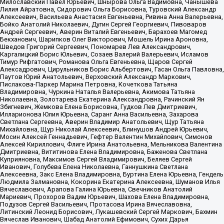
Милославский Павел Юрьевич, Шнырова Ольга Вадимовна, Чанышева
Лилия Айратовна, Сидорович Ольга Борисовна, Туровский Александр
Алексеевич, Васильева Анастасия Евгеньевна, Ривина Анна Валерьевна,
Бойко Анатолий Николаевич, Дугин Сергей Георгиевич, Пивоваров
Андрей Сергеевич, Аверин Виталий Евгеньевич, Барахоев Магомед
Бекханович, Шарипков Олег Викторович, Мошель Ирина Ароновна,
Шведов Григорий Сергеевич, Пономарев Лев Александрович,
Каргалицкий Борис Юльевич, Созаев Валерий Валерьевич, Исламов
Тимур Рифгатович, Романова Ольга Евгеньевна, Щаров Сергей
Алексадрович, Цирульников Борис Альбертович, Гасан Ольга Павловна,
Паутов Юрий Анатольевич, Верховский Александр Маркович,
Пислакова-Паркер Марина Петровна, Кочеткова Татьяна
Владимировна, Чуркина Наталья Валерьевна, Акимова Татьяна
Николаевна, Золотарева Екатерина Александровна, Рачинский Ян
Збигневич, Жемкова Елена Борисовна, Гудков Лев Дмитриевич,
Илларионова Юлия Юрьевна, Саранг Анна Васильевна, Захарова
Светлана Сергеевна, Аверин Владимир Анатольевич, Щур Татьяна
Михайловна, Щур Николай Алексеевич, Блинушов Андрей Юрьевич,
Мосин Алексей Геннадьевич, Гефтер Валентин Михайлович, Симонов
Алексей Кириллович, Флиге Ирина Анатольевна, Мельникова Валентина
Дмитриевна, Вититинова Елена Владимировна, Баженова Светлана
Куприяновна, Максимов Сергей Владимирович, Беляев Сергей
Иванович, Голубева Елена Николаевна, Ганнушкина Светлана
Алексеевна, Закс Елена Владимировна, Буртина Елена Юрьевна, Гендель
Людмила Залмановна, Кокорина Екатерина Алексеевна, Шуманов Илья
Вячеславович, Арапова Галина Юрьевна, Свечников Анатолий
Мариевич, Прохоров Вадим Юрьевич, Шахова Елена Владимировна,
Подузов Сергей Васильевич, Протасова Ирина Вячеславовна,
Литинский Леонид Борисович, Лукашевский Сергей Маркович, Бахмин
Вячеслав Иванович, Шабад Анатолий Ефимович, Сухих Дарья