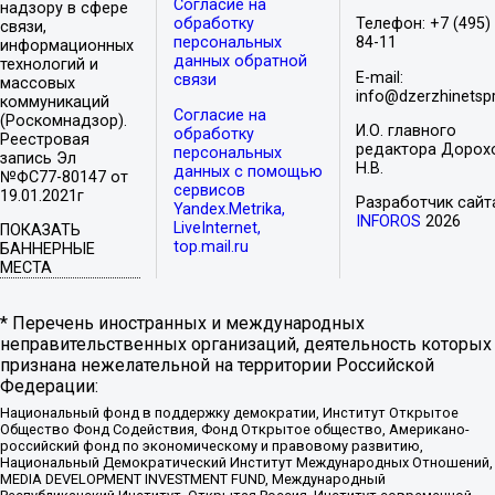
Согласие на
надзору в сфере
обработку
Телефон: +7 (495)
связи,
персональных
84-11
информационных
данных обратной
технологий и
E-mail:
связи
массовых
info@dzerzhinetspr
коммуникаций
Согласие на
(Роскомнадзор).
И.О. главного
обработку
Реестровая
редактора Дорох
персональных
запись Эл
Н.В.
данных с помощью
№ФС77-80147 от
сервисов
19.01.2021г
Разработчик сайт
Yandex.Metrika,
INFOROS
2026
LiveInternet,
ПОКАЗАТЬ
top.mail.ru
БАННЕРНЫЕ
МЕСТА
* Перечень иностранных и международных
неправительственных организаций, деятельность которых
признана нежелательной на территории Российской
Федерации:
Национальный фонд в поддержку демократии, Институт Открытое
Общество Фонд Содействия, Фонд Открытое общество, Американо-
российский фонд по экономическому и правовому развитию,
Национальный Демократический Институт Международных Отношений,
MEDIA DEVELOPMENT INVESTMENT FUND, Международный