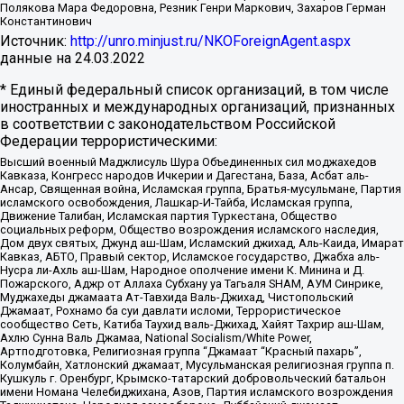
Полякова Мара Федоровна, Резник Генри Маркович, Захаров Герман
Константинович
Источник:
http://unro.minjust.ru/NKOForeignAgent.aspx
данные на
24.03.2022
* Единый федеральный список организаций, в том числе
иностранных и международных организаций, признанных
в соответствии с законодательством Российской
Федерации террористическими:
Высший военный Маджлисуль Шура Объединенных сил моджахедов
Кавказа, Конгресс народов Ичкерии и Дагестана, База, Асбат аль-
Ансар, Священная война, Исламская группа, Братья-мусульмане, Партия
исламского освобождения, Лашкар-И-Тайба, Исламская группа,
Движение Талибан, Исламская партия Туркестана, Общество
социальных реформ, Общество возрождения исламского наследия,
Дом двух святых, Джунд аш-Шам, Исламский джихад, Аль-Каида, Имарат
Кавказ, АБТО, Правый сектор, Исламское государство, Джабха аль-
Нусра ли-Ахль аш-Шам, Народное ополчение имени К. Минина и Д.
Пожарского, Аджр от Аллаха Субхану уа Тагьаля SHAM, АУМ Синрике,
Муджахеды джамаата Ат-Тавхида Валь-Джихад, Чистопольский
Джамаат, Рохнамо ба суи давлати исломи, Террористическое
сообщество Сеть, Катиба Таухид валь-Джихад, Хайят Тахрир аш-Шам,
Ахлю Сунна Валь Джамаа, National Socialism/White Power,
Артподготовка, Религиозная группа “Джамаат “Красный пахарь”,
Колумбайн, Хатлонский джамаат, Мусульманская религиозная группа п.
Кушкуль г. Оренбург, Крымско-татарский добровольческий батальон
имени Номана Челебиджихана, Азов, Партия исламского возрождения