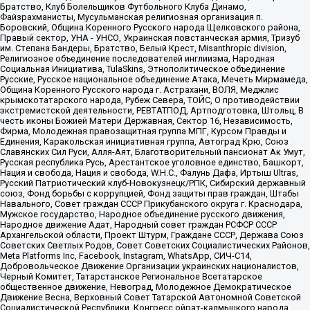
Братство, Клуб Болельщиков Футбольного Клуба Динамо,
Файзрахманисты, Мусульманская религиозная организация п.
Боровский, Община Коренного Русского народа Щелковского района,
Правый сектор, УНА - УНСО, Украинская повстанческая армия, Тризуб
им. Степана Бандеры, Братство, Белый Крест, Misanthropic division,
Религиозное объединение последователей инглиизма, Народная
Социальная Инициатива, TulaSkins, Этнополитическое объединение
Русские, Русское национальное объединение Атака, Мечеть Мирмамеда,
Община Коренного Русского народа г. Астрахани, ВОЛЯ, Меджлис
крымскотатарского народа, Рубеж Севера, ТОЙС, О противодействии
экстремистской деятельности, РЕВТАТПОД, Артподготовка, Штольц, В
честь иконы Божией Матери Державная, Сектор 16, Независимость,
Фирма, Молодежная правозащитная группа МПГ, Курсом Правды и
Единения, Каракольская инициативная группа, Автоград Крю, Союз
Славянских Сил Руси, Алля-Аят, Благотворительный пансионат Ак Умут,
Русская республика Русь, Арестантское уголовное единство, Башкорт,
Нация и свобода, Нация и свобода, W.H.С., Фалунь Дафа, Иртыш Ultras,
Русский Патриотический клуб-Новокузнецк/РПК, Сибирский державный
союз, Фонд борьбы с коррупцией, Фонд защиты прав граждан, Штабы
Навального, Совет граждан СССР Прикубанского округа г. Краснодара,
Мужское государство, Народное объединение русского движения,
Народное движение Адат, Народный совет граждан РСФСР СССР
Архангельской области, Проект Штурм, Граждане СССР, Держава Союз
Советских Светлых Родов, Совет Советских Социалистических Районов,
Meta Platforms Inc, Facebook, Instagram, WhatsApp, СИЧ-С14,
Добровольческое Движение Организации украинских националистов,
Черный Комитет, Татарстанское Региональное Всетатарское
общественное движение, Невоград, Молодежное Демократическое
Движение Весна, Верховный Совет Татарской Автономной Советской
Социалистической Республики, Конгресс ойрат-калмыцкого народа,