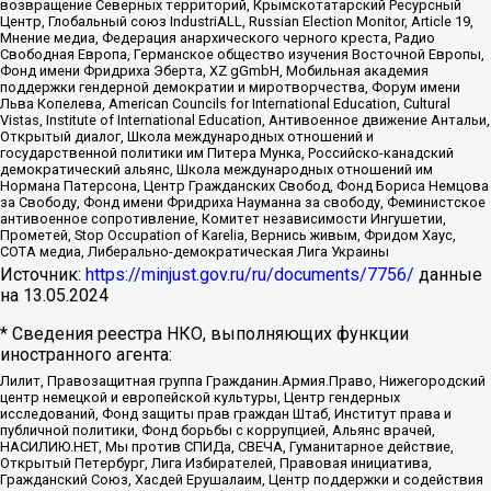
возвращение Северных территорий, Крымскотатарский Ресурсный
Центр, Глобальный союз IndustriALL, Russian Election Monitor, Article 19,
Мнение медиа, Федерация анархического черного креста, Радио
Свободная Европа, Германское общество изучения Восточной Европы,
Фонд имени Фридриха Эберта, XZ gGmbH, Мобильная академия
поддержки гендерной демократии и миротворчества, Форум имени
Льва Копелева, American Councils for International Education, Cultural
Vistas, Institute of International Education, Антивоенное движение Антальи,
Открытый диалог, Школа международных отношений и
государственной политики им Питера Мунка, Российско-канадский
демократический альянс, Школа международных отношений им
Нормана Патерсона, Центр Гражданских Свобод, Фонд Бориса Немцова
за Свободу, Фонд имени Фридриха Науманна за свободу, Феминистское
антивоенное сопротивление, Комитет независимости Ингушетии,
Прометей, Stop Occupation of Karelia, Вернись живым, Фридом Хаус,
СОТА медиа, Либерально-демократическая Лига Украины
Источник:
https://minjust.gov.ru/ru/documents/7756/
данные
на
13.05.2024
* Сведения реестра НКО, выполняющих функции
иностранного агента:
Лилит, Правозащитная группа Гражданин.Армия.Право, Нижегородский
центр немецкой и европейской культуры, Центр гендерных
исследований, Фонд защиты прав граждан Штаб, Институт права и
публичной политики, Фонд борьбы с коррупцией, Альянс врачей,
НАСИЛИЮ.НЕТ, Мы против СПИДа, СВЕЧА, Гуманитарное действие,
Открытый Петербург, Лига Избирателей, Правовая инициатива,
Гражданский Союз, Хасдей Ерушалаим, Центр поддержки и содействия