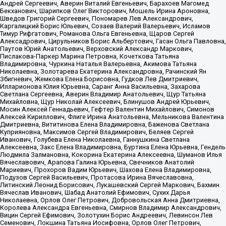
Андрей Сергеевич, Аверин Виталий Евгеньевич, Барахоев Магомед
Бекханович, Шарипков Олег Викторович, Мошель Ирина Ароновна,
Шведов Григорий Сергеевич, Пономарев Лев Александрович,
Каргалицкий Борис Юльевич, Созаев Валерий Валерьевич, Исламов
Тимур Рифгатович, Романова Ольга Евгеньевна, Щаров Сергей
Алексадрович, Цирульников Борис Альбертович, Гасан Ольга Павловна,
Паутов Юрий Анатольевич, Верховский Александр Маркович,
Пислакова-Паркер Марина Петровна, Кочеткова Татьяна
Владимировна, Чуркина Наталья Валерьевна, Акимова Татьяна
Николаевна, Золотарева Екатерина Александровна, Рачинский Ян
Збигневич, Жемкова Елена Борисовна, Гудков Лев Дмитриевич,
Илларионова Юлия Юрьевна, Саранг Анна Васильевна, Захарова
Светлана Сергеевна, Аверин Владимир Анатольевич, Щур Татьяна
Михайловна, Щур Николай Алексеевич, Блинушов Андрей Юрьевич,
Мосин Алексей Геннадьевич, Гефтер Валентин Михайлович, Симонов
Алексей Кириллович, Флиге Ирина Анатольевна, Мельникова Валентина
Дмитриевна, Вититинова Елена Владимировна, Баженова Светлана
Куприяновна, Максимов Сергей Владимирович, Беляев Сергей
Иванович, Голубева Елена Николаевна, Ганнушкина Светлана
Алексеевна, Закс Елена Владимировна, Буртина Елена Юрьевна, Гендель
Людмила Залмановна, Кокорина Екатерина Алексеевна, Шуманов Илья
Вячеславович, Арапова Галина Юрьевна, Свечников Анатолий
Мариевич, Прохоров Вадим Юрьевич, Шахова Елена Владимировна,
Подузов Сергей Васильевич, Протасова Ирина Вячеславовна,
Литинский Леонид Борисович, Лукашевский Сергей Маркович, Бахмин
Вячеслав Иванович, Шабад Анатолий Ефимович, Сухих Дарья
Николаевна, Орлов Олег Петрович, Добровольская Анна Дмитриевна,
Королева Александра Евгеньевна, Смирнов Владимир Александрович,
Вицин Сергей Ефимович, Золотухин Борис Андреевич, Левинсон Лев
Семенович, Локшина Татьяна Иосифовна, Орлов Олег Петрович,