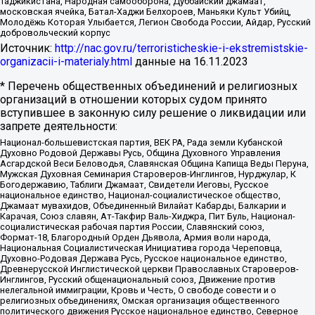
Таджикистана, Народная самооборона, Дуббайский джамаат,
московская ячейка, Батал-Хаджи Белхороев, Маньяки Культ Убийц,
Молодёжь Которая Улыбается, Легион Свобода России, Айдар, Русский
добровольческий корпус
Источник:
http://nac.gov.ru/terroristicheskie-i-ekstremistskie-
organizacii-i-materialy.html
данные на
16.11.2023
* Перечень общественных объединений и религиозных
организаций в отношении которых судом принято
вступившее в законную силу решение о ликвидации или
запрете деятельности:
Национал-большевистская партия, ВЕК РА, Рада земли Кубанской
Духовно Родовой Державы Русь, Община Духовного Управления
Асгардской Веси Беловодья, Славянская Община Капища Веды Перуна,
Мужская Духовная Семинария Староверов-Инглингов, Нурджулар, К
Богодержавию, Таблиги Джамаат, Свидетели Иеговы, Русское
национальное единство, Национал-социалистическое общество,
Джамаат мувахидов, Объединенный Вилайат Кабарды, Балкарии и
Карачая, Союз славян, Ат-Такфир Валь-Хиджра, Пит Буль, Национал-
социалистическая рабочая партия России, Славянский союз,
Формат-18, Благородный Орден Дьявола, Армия воли народа,
Национальная Социалистическая Инициатива города Череповца,
Духовно-Родовая Держава Русь, Русское национальное единство,
Древнерусской Инглистической церкви Православных Староверов-
Инглингов, Русский общенациональный союз, Движение против
нелегальной иммиграции, Кровь и Честь, О свободе совести и о
религиозных объединениях, Омская организация общественного
политического движения Русское национальное единство, Северное