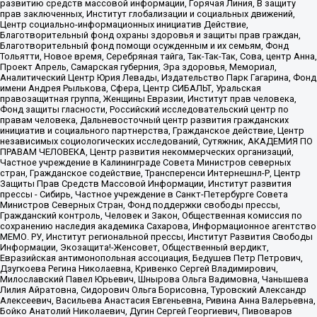
развитию средств массовой информации, Горячая Линия, В защиту
прав заключенных, Институт глобализации и социальных движений,
Центр социально-информационных инициатив Действие,
Благотворительный фонд охраны здоровья и защиты прав граждан,
Благотворительный фонд помощи осужденным и их семьям, Фонд
Тольятти, Новое время, Серебряная тайга, Так-Так-Так, Сова, центр Анна,
Проект Апрель, Самарская губерния, Эра здоровья, Мемориал,
Аналитический Центр Юрия Левады, Издательство Парк Гагарина, Фонд
имени Андрея Рылькова, Сфера, Центр СИБАЛЬТ, Уральская
правозащитная группа, Женщины Евразии, Институт прав человека,
Фонд защиты гласности, Российский исследовательский центр по
правам человека, Дальневосточный центр развития гражданских
инициатив и социального партнерства, Гражданское действие, Центр
независимых социологических исследований, Сутяжник, АКАДЕМИЯ ПО
ПРАВАМ ЧЕЛОВЕКА, Центр развития некоммерческих организаций,
Частное учреждение в Калининграде Совета Министров северных
стран, Гражданское содействие, Трансперенси Интернешнл-Р, Центр
Защиты Прав Средств Массовой Информации, Институт развития
прессы - Сибирь, Частное учреждение в Санкт-Петербурге Совета
Министров Северных Стран, Фонд поддержки свободы прессы,
Гражданский контроль, Человек и Закон, Общественная комиссия по
сохранению наследия академика Сахарова, Информационное агентство
МЕМО. РУ, Институт региональной прессы, Институт Развития Свободы
Информации, Экозащита!-Женсовет, Общественный вердикт,
Евразийская антимонопольная ассоциация, Бедушев Петр Петрович,
Дзугкоева Регина Николаевна, Кривенко Сергей Владимирович,
Милославский Павел Юрьевич, Шнырова Ольга Вадимовна, Чанышева
Лилия Айратовна, Сидорович Ольга Борисовна, Туровский Александр
Алексеевич, Васильева Анастасия Евгеньевна, Ривина Анна Валерьевна,
Бойко Анатолий Николаевич, Дугин Сергей Георгиевич, Пивоваров