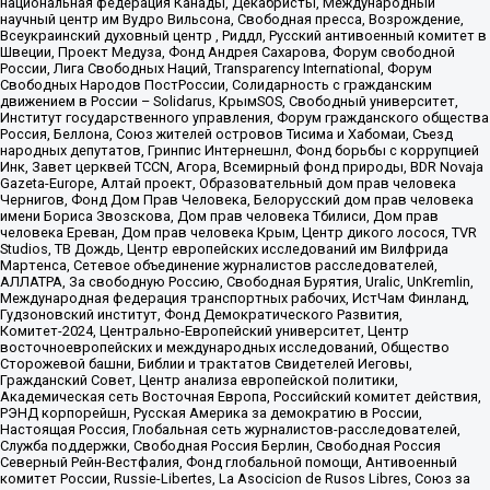
национальная федерация Канады, Декабристы, Международный
научный центр им Вудро Вильсона, Свободная пресса, Возрождение,
Всеукраинский духовный центр , Риддл, Русский антивоенный комитет в
Швеции, Проект Медуза, Фонд Андрея Сахарова, Форум свободной
России, Лига Свободных Наций, Transparеncy International, Форум
Свободных Народов ПостРоссии, Солидарность с гражданским
движением в России – Solidarus, КрымSOS, Свободный университет,
Институт государственного управления, Форум гражданского общества
Россия, Беллона, Союз жителей островов Тисима и Хабомаи, Съезд
народных депутатов, Гринпис Интернешнл, Фонд борьбы с коррупцией
Инк, Завет церквей TCCN, Агора, Всемирный фонд природы, BDR Novaja
Gazeta-Europe, Алтай проект, Образовательный дом прав человека
Чернигов, Фонд Дом Прав Человека, Белорусский дом прав человека
имени Бориса Звозскова, Дом прав человека Тбилиси, Дом прав
человека Ереван, Дом прав человека Крым, Центр дикого лосося, TVR
Studios, ТВ Дождь, Центр европейских исследований им Вилфрида
Мартенса, Сетевое объединение журналистов расследователей,
АЛЛАТРА, За свободную Россию, Свободная Бурятия, Uralic, UnKremlin,
Международная федерация транспортных рабочих, ИстЧам Финланд,
Гудзоновский институт, Фонд Демократического Развития,
Комитет-2024, Центрально-Европейский университет, Центр
восточноевропейских и международных исследований, Общество
Сторожевой башни, Библии и трактатов Свидетелей Иеговы,
Гражданский Совет, Центр анализа европейской политики,
Академическая сеть Восточная Европа, Российский комитет действия,
РЭНД корпорейшн, Русская Америка за демократию в России,
Настоящая Россия, Глобальная сеть журналистов-расследователей,
Служба поддержки, Свободная Россия Берлин, Свободная Россия
Северный Рейн-Вестфалия, Фонд глобальной помощи, Антивоенный
комитет России, Russie-Libertes, La Asocicion de Rusos Libres, Союз за