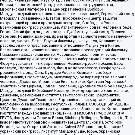
Республиканский Институт, Открытая Россия, Институт современной
России, Черноморский фонд регионального сотрудничества,
Европейская Платформа за Демократические Выборы,
Международный центр электоральных исследований, Германский фонд
Маршалла Соединенных Штатов, Тихоокеанский центр защиты
окружающей среды и природных ресурсов, Свободная Россия,
Всемирный конгресс украинцев, Атлантический совет, Человек в беде,
Европейский фонд за демократию, Джеймстаунский фонд, Прожект
Хармони, Родники дракона, Врачи против насильственного извлечения
органов, Фалунь Дафа, Друзья Фалуньгун, Фалуньгун, Коалиция по
расследованию преследования в отношении Фалуньгун в Китае,
Всемирная организация по расследованию преследований Фалуньгун,
Пражский гражданский центр, Ассоциация школ политических
исследований при Совете Европы, Центр либеральной современности,
Форум русскоязычных европейцев, Немецко-русский обмен, Бард
колледж, Европейский выбор, Фонд Ходорковского, Оксфордский
российский фонд, Фонд Будущее России, Компания свободы
информации, Проект Медиа, Международное партнерство за права
человека, Духовное Управление Евангельских Христиан Украинской
Христианской Церкви, Новое Поколение, Духовное Учебное Заведение
Международный Библейский Колледж, Международное христианское
движение, Всемирный Институт Саентологических Предприятий,
Церковь Духовной Технологии, Европейская сеть организаций по
наблюдению за выборами, Республика Польша, СВОБОДНЫЙ ИДЕЛЬ-
УРАЛ, Ассоциация развития журналистики, IStories fonds, Королевский
Институт Международных Отношений, КРИМСЬКА ПРАВОЗАХИСНА
ГРУПА, Фонд имени Генриха Бёлля, Stichting Bellingcat, Bellingcat Ltd, The
Insider, Институт правовой инициативы Центральной и Восточной
Европы, Фонд Открытой Эстонии, Calvert 22 Foundation, Канадский
украинский конгресс, Институт Макдональда-Лорье, Украинская