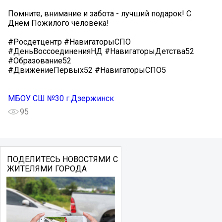
Помните, внимание и забота - лучший подарок! С
Днем Пожилого человека!
#Росдетцентр #НавигаторыСПО
#ДеньВоссоединенияНД #НавигаторыДетства52
#Образование52
#ДвижениеПервых52 #НавигаторыСПО5
МБОУ СШ №30 г.Дзержинск
95
ПОДЕЛИТЕСЬ НОВОСТЯМИ С
ЖИТЕЛЯМИ ГОРОДА