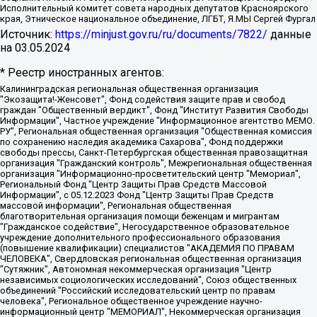
Исполнительный комитет совета народных депутатов Красноярского
края, Этническое национальное объединение, ЛГБТ, Я.МЫ Сергей Фургал
Источник:
https://minjust.gov.ru/ru/documents/7822/
данные
на
03.05.2024
* Реестр иностранных агентов:
Калининградская региональная общественная организация "Экозащита!-Женсовет", Фонд содействия защите прав и свобод граждан "Общественный вердикт", Фонд "Институт Развития Свободы Информации", Частное учреждение "Информационное агентство МЕМО. РУ", Региональная общественная организация "Общественная комиссия по сохранению наследия академика Сахарова", Фонд поддержки свободы прессы, Санкт-Петербургская общественная правозащитная организация "Гражданский контроль", Межрегиональная общественная организация "Информационно-просветительский центр "Мемориал", Региональный Фонд "Центр Защиты Прав Средств Массовой Информации", с 05.12.2023 Фонд "Центр Защиты Прав Средств массовой информации", Региональная общественная благотворительная организация помощи беженцам и мигрантам "Гражданское содействие", Негосударственное образовательное учреждение дополнительного профессионального образования (повышение квалификации) специалистов "АКАДЕМИЯ ПО ПРАВАМ ЧЕЛОВЕКА", Свердловская региональная общественная организация "Сутяжник", Автономная некоммерческая организация "Центр независимых социологических исследований", Союз общественных объединений "Российский исследовательский центр по правам человека", Региональное общественное учреждение научно-информационный центр "МЕМОРИАЛ", Некоммерческая организация "Фонд защиты гласности", Автономная некоммерческая организация "Институт прав человека", Городская общественная организация "Екатеринбургское общество "МЕМОРИАЛ", Городская общественная организация "Рязанское историко-просветительское и правозащитное общество "Мемориал" (Рязанский Мемориал), Челябинский региональный орган общественной самодеятельности – женское общественное объединение "Женщины Евразии", Челябинский региональный орган общественной самодеятельности "Уральская правозащитная группа", Фонд содействия защите здоровья и социальной справедливости имени Андрея Рылькова, Автономная Некоммерческая Организация "Аналитический Центр Юрия Левады", Автономная некоммерческая организация социальной поддержки населения "Проект Апрель", Региональная общественная организация помощи женщинам и детям, находящимся в кризисной ситуации "Информационно-методический центр "Анна", Фонд содействия развитию массовых коммуникаций и правовому просвещению "Так-так-Так", Фонд содействия устойчивому развитию "Серебряная тайга", Свердловский региональный общественный фонд социальных проектов "Новое время", "Idel.Реалии", Кавказ.Реалии, Крым.Реалии, Телеканал Настоящее Время, Татаро-башкирская служба Радио Свобода (Azatliq Radiosi), Радио Свободная Европа/Радио Свобода (PCE/PC), "Сибирь.Реалии", "Фактограф", Благотворительный фонд помощи осужденным и их семьям, Автономная некоммерческая организация "Институт глобализации и социальных движений", Фонд "В защиту прав заключенных", Частное учреждение "Центр поддержки и содействия развитию средств массовой информации", Пензенский региональный общественный благотворительный фонд "Гражданский союз", "Север.Реалии", Некоммерческая организация Фонд "Правовая инициатива", Общество с ограниченной ответственностью "Радио Свободная Европа/Радио Свобода", Чешское информационное агентство "MEDIUM-ORIENT", Красноярская региональная общественная организация "Мы против СПИДа", Камалягин Денис Николаевич, Маркелов Сергей Евгеньевич, Пономарев Лев Александрович, Савицкая Людмила Алексеевна, Автономная некоммерческая организация "Центр по работе с проблемой насилия "НАСИЛИЮ.НЕТ", Межрегиональный профессиональный союз работников здравоохранения "Альянс врачей", Юридическое лицо, зарегистрированное в Латвийской Республике, SIA "Medusa Project" (регистрационный номер 40103797863, дата регистрации 10.06.2014), Некоммерческая организация "Фонд по борьбе с коррупцией", Автономная некоммерческая организация "Институт права и публичной политики", Баданин Роман Сергеевич, Гликин Максим Александрович, Железнова Мария Михайловна, Лукьянова Юлия Сергеевна, Маетная Елизавета Витальевна, Маняхин Петр Борисович, Чуракова Ольга Владимировна, Ярош Юлия Петровна, Юридическое лицо "The Insider SIA", зарегистрированное в Риге, Латвийская Республика (дата регистрации 26.06.2015), являющееся администратором доменного имени интернет-издания "The Insider SIA", https://theins.ru, Постернак Алексей Евгеньевич, Рубин Михаил Аркадьевич, Анин Роман Александрович, Юридическое лицо Istories fonds, зарегистрированное в Латвийской Республике (регистрационный номер 50008295751, дата регистрации 24.02.2020), Великовский Дмитрий Александрович, Долинина Ирина Николаевна, Мароховская Алеся Алексеевна, Шлейнов Роман Юрьевич, Шмагун Олеся Валентиновна, Общество с ограниченной ответственностью "Альтаир 2021", Общество с ограниченной ответственностью "Вега 2021", Общество с ограниченной ответственностью "Главный редактор 2021", Общество с ограниченной ответственностью "Ромашки монолит", Важенков Артем Валерьевич, Ивановская областная общественная организация "Центр гендерных исследований", Гурман Юрий Альбертович, Медиапроект "ОВД-Инфо", Егоров Владимир Владимирович, Жилинский Владимир Александрович, Общество с ограниченной ответственностью "ЗП", Иванова София Юрьевна, Карезина Инна Павловна, Кильтау Екатерина Викторовна, Петров Алексей Викторович, Пискунов Сергей Евгеньевич, Смирнов Сергей Сергеевич, Тихонов Михаил Сергеевич, Общество с ограниченной ответственностью "ЖУРНАЛИСТ-ИНОСТРАННЫЙ АГЕНТ", Арапова Галина Юрьевна, Вольтская Татьяна Анатольевна, Американская компания "Mason G.E.S. Anonymous Foundation" (США), являющаяся владельцем интернет-издания https://mnews.world/, Компания "Stichting Bellingcat", зарегистрированная в Нидерландах (дата регистрации 11.07.2018), Захаров Андрей Вячеславович, Клепиковская Екатерина Дмитриевна, Общество с ограниченной ответственностью "МЕМО", Перл Роман Александрович, Симонов Евгений Алексеевич, Соловьева Елена Анатольевна, Сотников Даниил Владимирович, Сурначева Елизавета Дмитриевна, Автономная некоммерческая организация по защите прав человека и информированию населения "Якутия – Наше Мнение", Общество с ограниченной ответственностью "Москоу диджитал медиа", с 26.01.2023 Общество с ограниченной ответственностью "Чайка Белые сады", Ветошкина Валерия Валерьевна, Заговора Максим Александрович, Межрегиональное общественное движение "Российская ЛГБТ - сеть", Оленичев Максим Владимирович, Павлов Иван Юрьевич, Скворцова Елена Сергеевна, Общество с ограниченной ответственностью "Как бы инагент", Кочетков Игорь Викторович, Общество с ограниченной ответственностью "Честные выборы", Еланчик Олег Александрович, Общество с ограниченной ответственностью "Нобелевский призыв", Гималова Регина Эмилевна, Григорьев Андрей Валерьевич, Григорьева Алина Александровна, Ассоциация по содействию защите прав призывников, альтернативнослужащих и военнослужащих "Правозащитная группа "Гражданин.Армия.Право", Хисамова Регина Фаритовна, Автономная некоммерческая организация по реализации социально-правовых программ "Лилит", Дальневосточное общественное движение "Маяк", Санкт-Петербургская ЛГБТ-инициативная группа "Выход", Инициативная группа ЛГБТ+ "Реверс", Алексеев Андрей Викторович, Бекбулатова Таисия Львовна, Беляев Иван Михайлович, Владыкина Елена Сергеевна, Гельман Марат Александрович, Никульшина Вероника Юрьевна, Толоконникова Надежда Андреевна, Шендерович Виктор Анатольевич, Общество с ограниченной ответственностью "Данное сообщение", Общество с ограниченной ответственностью Издательский дом "Новая глава", Айнбиндер Александра Александровна, Московский комьюнити-центр для ЛГБТ+инициатив, Благотворительный фонд развития филантропии, Deutsche Welle (Германия, Kurt-Schumacher-Strasse 3, 53113 Bonn), Борзунова Мария Михайловна, Воробьев Виктор Викторович, Голубева Анна Львовна, Константинова Алла Михайловна, Малкова Ирина Владимировна, Мурадов Мурад Абдулгалимович, Осетинская Елизавета Николаевна, Понасенков Евгений Николаевич, Ганапольский Матвей Юрьевич, Киселев Евгений Алексеевич, Борухович Ирина Григорьевна, Дремин Иван Тимофеевич, Дубровский Дмитрий Викторович, Красноярская региональная общественная организация поддержки и развития альтернативных образовательных технологий и межкультурных коммуникаций "ИНТЕРРА", Маяковская Екатерина Алексеевна, Фейгин Марк Захарович, Филимонов Андрей Викторович, Дзугкоева Регина Николаевна, Доброхотов Роман Александрович, Дудь Юрий Александрович, Елкин Сергей Владимирович, Кругликов Кирилл Игоревич, Сабунаева Мария Леонидовна, Семенов Алексей Владимирович, Шаинян Карен Багратович, Шульман Екатерина Михайловна, Асафьев Артур Валерьевич, Вахштайн Виктор Семенович, Венедиктов Алексей Алексеевич, Лушникова Екатерина Евгеньевна, Волков Леонид Михайлович, Невзоров Александр Глебович, Пархоменко Сергей Борисович, Сироткин Ярослав Николаевич, Кара-Мурза Владимир Владимирович, Баранова Наталья Владимировна, Гозман Леонид Яковлевич, Кагарлицкий Борис Юльевич, Климарев Михаил Валерьевич, Милов Владимир Станиславович, Автономная некоммерческая организация Краснодарский центр современного искусства "Типография", Моргенштерн Алишер Тагирович, Соболь Любовь Эдуардовна, Общество с ограниченной ответственностью "ЛИЗА НОРМ", Каспаров Гарри Кимович, Ходорковский Михаил Борисович, Общество с ограниченной ответственностью "Апрельские тезисы", Данилович Ирина Брониславовна, Кашин Олег Владимирович, Петров Николай Владимирович, Пивоваров Алексей Владимирович, Соколов Михаил Владимирович, Цветкова Юлия Владимировна, Чичваркин Евгений Александрович, Комитет против пыток/Команда против пыток, Общество с ограниченной ответственностью "Первый научный", Общество с ограниченной ответственностью "Вертолет и ко", Белоцерковская Вероника Борисовна, Кац Максим Евгеньевич, Лазарева Татьяна Юрьевна, Шаведдинов Руслан Табризович, Яшин Илья Валерьевич, Общество с ограниченной ответственностью "Иноагент ААВ", Алешковский Дмитрий Петрович, Альбац Евгения Марковна, Быков Дмитрий Львович, Галямина Юлия Евгеньевна, Лойко Сергей Леонидович, Мартынов Кирилл Константинович, Медведев Сергей Александрович, Крашенинников Федор Геннадиевич, Гордеева Катерина Вл