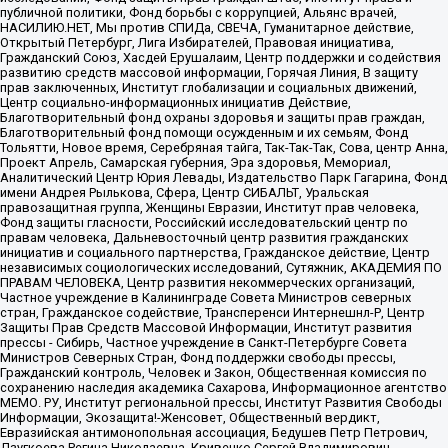
публичной политики, Фонд борьбы с коррупцией, Альянс врачей,
НАСИЛИЮ.НЕТ, Мы против СПИДа, СВЕЧА, Гуманитарное действие,
Открытый Петербург, Лига Избирателей, Правовая инициатива,
Гражданский Союз, Хасдей Ерушалаим, Центр поддержки и содействия
развитию средств массовой информации, Горячая Линия, В защиту
прав заключенных, Институт глобализации и социальных движений,
Центр социально-информационных инициатив Действие,
Благотворительный фонд охраны здоровья и защиты прав граждан,
Благотворительный фонд помощи осужденным и их семьям, Фонд
Тольятти, Новое время, Серебряная тайга, Так-Так-Так, Сова, центр Анна,
Проект Апрель, Самарская губерния, Эра здоровья, Мемориал,
Аналитический Центр Юрия Левады, Издательство Парк Гагарина, Фонд
имени Андрея Рылькова, Сфера, Центр СИБАЛЬТ, Уральская
правозащитная группа, Женщины Евразии, Институт прав человека,
Фонд защиты гласности, Российский исследовательский центр по
правам человека, Дальневосточный центр развития гражданских
инициатив и социального партнерства, Гражданское действие, Центр
независимых социологических исследований, Сутяжник, АКАДЕМИЯ ПО
ПРАВАМ ЧЕЛОВЕКА, Центр развития некоммерческих организаций,
Частное учреждение в Калининграде Совета Министров северных
стран, Гражданское содействие, Трансперенси Интернешнл-Р, Центр
Защиты Прав Средств Массовой Информации, Институт развития
прессы - Сибирь, Частное учреждение в Санкт-Петербурге Совета
Министров Северных Стран, Фонд поддержки свободы прессы,
Гражданский контроль, Человек и Закон, Общественная комиссия по
сохранению наследия академика Сахарова, Информационное агентство
МЕМО. РУ, Институт региональной прессы, Институт Развития Свободы
Информации, Экозащита!-Женсовет, Общественный вердикт,
Евразийская антимонопольная ассоциация, Бедушев Петр Петрович,
Дзугкоева Регина Николаевна, Кривенко Сергей Владимирович,