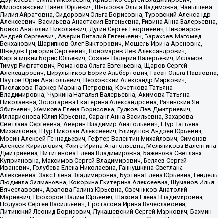
Милославский Павел Юрьевич, Шнырова Ольга Вадимовна, Чанышева
Лилия Айратовна, Сидорович Ольга Борисовна, Туровский Александр
Алексеевич, Васильева Анастасия Евгеньевна, Ривина Анна Валерьевна,
Бойко Анатолий Николаевич, Дугин Сергей Георгиевич, Пивоваров
Андрей Сергеевич, Аверин Виталий Евгеньевич, Барахоев Магомед
Бекханович, Шарипков Олег Викторович, Мошель Ирина Ароновна,
Шведов Григорий Сергеевич, Пономарев Лев Александрович,
Каргалицкий Борис Юльевич, Созаев Валерий Валерьевич, Исламов
Тимур Рифгатович, Романова Ольга Евгеньевна, Щаров Сергей
Алексадрович, Цирульников Борис Альбертович, Гасан Ольга Павловна,
Паутов Юрий Анатольевич, Верховский Александр Маркович,
Пислакова-Паркер Марина Петровна, Кочеткова Татьяна
Владимировна, Чуркина Наталья Валерьевна, Акимова Татьяна
Николаевна, Золотарева Екатерина Александровна, Рачинский Ян
Збигневич, Жемкова Елена Борисовна, Гудков Лев Дмитриевич,
Илларионова Юлия Юрьевна, Саранг Анна Васильевна, Захарова
Светлана Сергеевна, Аверин Владимир Анатольевич, Щур Татьяна
Михайловна, Щур Николай Алексеевич, Блинушов Андрей Юрьевич,
Мосин Алексей Геннадьевич, Гефтер Валентин Михайлович, Симонов
Алексей Кириллович, Флиге Ирина Анатольевна, Мельникова Валентина
Дмитриевна, Вититинова Елена Владимировна, Баженова Светлана
Куприяновна, Максимов Сергей Владимирович, Беляев Сергей
Иванович, Голубева Елена Николаевна, Ганнушкина Светлана
Алексеевна, Закс Елена Владимировна, Буртина Елена Юрьевна, Гендель
Людмила Залмановна, Кокорина Екатерина Алексеевна, Шуманов Илья
Вячеславович, Арапова Галина Юрьевна, Свечников Анатолий
Мариевич, Прохоров Вадим Юрьевич, Шахова Елена Владимировна,
Подузов Сергей Васильевич, Протасова Ирина Вячеславовна,
Литинский Леонид Борисович, Лукашевский Сергей Маркович, Бахмин