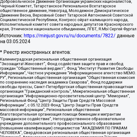
Добровольческое Движение Организации украинских националистов,
Черный Комитет, Татарстанское Региональное Всетатарское
общественное движение, Невоград, Молодежное Демократическое
Движение Весна, Верховный Совет Татарской Автономной Советской
Социалистической Республики, Конгресс ойрат-калмыцкого народа,
Исполнительный комитет совета народных депутатов Красноярского
края, Этническое национальное объединение, ЛГБТ, Я.МЫ Сергей Фургал
Источник:
https://minjust.gov.ru/ru/documents/7822/
данные
на
03.05.2024
* Реестр иностранных агентов:
Калининградская региональная общественная организация "Экозащита!-Женсовет", Фонд содействия защите прав и свобод граждан "Общественный вердикт", Фонд "Институт Развития Свободы Информации", Частное учреждение "Информационное агентство МЕМО. РУ", Региональная общественная организация "Общественная комиссия по сохранению наследия академика Сахарова", Фонд поддержки свободы прессы, Санкт-Петербургская общественная правозащитная организация "Гражданский контроль", Межрегиональная общественная организация "Информационно-просветительский центр "Мемориал", Региональный Фонд "Центр Защиты Прав Средств Массовой Информации", с 05.12.2023 Фонд "Центр Защиты Прав Средств массовой информации", Региональная общественная благотворительная организация помощи беженцам и мигрантам "Гражданское содействие", Негосударственное образовательное учреждение дополнительного профессионального образования (повышение квалификации) специалистов "АКАДЕМИЯ ПО ПРАВАМ ЧЕЛОВЕКА", Свердловская региональная общественная организация "Сутяжник", Автономная некоммерческая организация "Центр независимых социологических исследований", Союз общественных объединений "Российский исследовательский центр по правам человека", Региональное общественное учреждение научно-информационный центр "МЕМОРИАЛ", Некоммерческая организация "Фонд защиты гласности", Автономная некоммерческая организация "Институт прав человека", Городская общественная организация "Екатеринбургское общество "МЕМОРИАЛ", Городская общественная организация "Рязанское историко-просветительское и правозащитное общество "Мемориал" (Рязанский Мемориал), Челябинский региональный орган общественной самодеятельности – женское общественное объединение "Женщины Евразии", Челябинский региональный орган общественной самодеятельности "Уральская правозащитная группа", Фонд содействия защите здоровья и социальной справедливости имени Андрея Рылькова, Автономная Некоммерческая Организация "Аналитический Центр Юрия Левады", Автономная некоммерческая организация социальной поддержки населения "Проект Апрель", Региональная общественная организация помощи женщинам и детям, находящимся в кризисной ситуации "Информационно-методический центр "Анна", Фонд содействия развитию массовых коммуникаций и правовому просвещению "Так-так-Так", Фонд содействия устойчивому развитию "Серебряная тайга", Свердловский региональный общественный фонд социальных проектов "Новое время", "Idel.Реалии", Кавказ.Реалии, Крым.Реалии, Телеканал Настоящее Время, Татаро-башкирская служба Радио Свобода (Azatliq Radiosi), Радио Свободная Европа/Радио Свобода (PCE/PC), "Сибирь.Реалии", "Фактограф", Благотворительный фонд помощи осужденным и их семьям, Автономная некоммерческая организация "Институт глобализации и социальных движений", Фонд "В защиту прав заключенных", Частное учреждение "Центр поддержки и содействия развитию средств массовой информации", Пензенский региональный общественный благотворительный фонд "Гражданский союз", "Север.Реалии", Некоммерческая организация Фонд "Правовая инициатива", Общество с ограниченной ответственностью "Радио Свободная Европа/Радио Свобода", Чешское информационное агентство "MEDIUM-ORIENT", Красноярская региональная общественная организация "Мы против СПИДа", Камалягин Денис Николаевич, Маркелов Сергей Евгеньевич, Пономарев Лев Александрович, Савицкая Людмила Алексеевна, Автономная некоммерческая организация "Центр по работе с проблемой насилия "НАСИЛИЮ.НЕТ", Межрегиональный профессиональный союз работников здравоохранения "Альянс врачей", Юридическое лицо, зарегистрированное в Латвийской Республике, SIA "Medusa Project" (регистрационный номер 40103797863, дата регистрации 10.06.2014), Некоммерческая организация "Фонд по борьбе с коррупцией", Автономная некоммерческая организация "Институт права и публичной политики", Баданин Роман Сергеевич, Гликин Максим Александрович, Железнова Мария Михайловна, Лукьянова Юлия Сергеевна, Маетная Елизавета Витальевна, Маняхин Петр Борисович, Чуракова Ольга Владимировна, Ярош Юлия Петровна, Юридическое лицо "The Insider SIA", зарегистрированное в Риге, Латвийская Республика (дата регистрации 26.06.2015), являющееся администратором доменного имени интернет-издания "The Insider SIA", https://theins.ru, Постернак Алексей Евгеньевич, Рубин Михаил Аркадьевич, Анин Роман Александрович, Юридическое лицо Istories fonds, зарегистрированное в Латвийской Республике (регистрационный номер 50008295751, дата регистрации 24.02.2020), Великовский Дмитрий Александрович, Долинина Ирина Николаевна, Мароховская Алеся Алексеевна, Шлейнов Роман Юрьевич, Шмагун Олеся Валентиновна, Общество с ограниченной ответственностью "Альтаир 2021", Общество с ограниченной ответственностью "Вега 2021", Общество с ограниченной ответственностью "Главный редактор 2021", Общество с ограниченной ответственностью "Ромашки монолит", Важенков Артем Валерьевич, Ивановская областная общественная организация "Центр гендерных исследований", Гурман Юрий Альбертович, Медиапроект "ОВД-Инфо", Егоров Владимир Владимирович, Жилинский Владимир Александрович, Общество с ограниченной ответственностью "ЗП", Иванова София Юрьевна, Карезина Инна Павловна, Кильтау Екатерина Викторовна, Петров Алексей Викторович, Пискунов Сергей Евгеньевич, Смирнов Сергей Сергеевич, Тихонов Михаил Сергеевич, Общество с ограниченной ответственностью "ЖУРНАЛИСТ-ИНОСТРАННЫЙ АГЕНТ", Арапова Галина Юрьевна, Вольтская Татьяна Анатольевна, Американская компания "Mason G.E.S. Anonymous Foundation" (США), являющаяся владельцем интернет-издания https://mnews.world/, Компания "Stichting Bellingcat", зарегистрированная в Нидерландах (дата регистрации 11.07.2018), Захаров Андрей Вячеславович, Клепиковская Екатерина Дмитриевна, Общество с ограниченной ответственностью "МЕМО", Перл Роман Александрович, Симонов Евгений Алексеевич, Соловьева Елена Анатольевна, Сотников Даниил Владимирович, Сурначева Елизавета Дмитриевна, Автономная некоммерческая организация по защите прав человека и информированию населения "Якутия – Наше Мнение", Общество с ограниченной ответственностью "Москоу диджитал медиа", с 26.01.2023 Общество с ограниченной ответственностью "Чайка Белые сады", Ветошкина Валерия Валерьевна, Заговора Максим Александрович, Межрегиональное общественное движение "Российская ЛГБТ - сеть", Оленичев Максим Владимирович, Павлов Иван Юрьевич, Скворцова Елена Сергеевна, Общество с ограниченной ответственностью "Как бы инагент", Кочетков Игорь Викторович, Общество с ограниченной ответственностью "Честные выборы", Еланчик Олег Александрович, Общество с ограниченной ответственностью "Нобелевский призыв", Гималова Регина Эмилевна, Григорьев Андрей Валерьевич, Григорьева Алина Александровна, Ассоциация по содействию защите прав призывников, альтернативнослужащих и военнослужащих "Правозащитная группа "Гражданин.Армия.Право", Хисамова Регина Фаритовна, Автономная некоммерческая организация по реализации социально-правовых программ "Лилит", Дальневосточное общественное движение "Маяк", Санкт-Петербургская ЛГБТ-инициативная группа "Выход", Инициативная группа ЛГБТ+ "Реверс", Алексеев Андрей Викторович, Бекбулатова Таисия Львовна, Беляев Иван Михайлович, Владыкина Елена Сергеевна, Гельман Марат Александрович, Никульшина Вероника Юрьевна, Толоконникова Надежда Андреевна, Шендерович Виктор Анатольевич, Общество с ограниченной ответственностью "Данное сообщение", Общество с ограниченной ответственностью Издательский дом "Новая глава", Айнбиндер Александра Александровна, Московский комьюнити-центр для ЛГБТ+инициатив, Благотворительный фонд развития филантропии, Deutsche Welle (Германия, Kurt-Schumacher-Strasse 3, 53113 Bonn), Борзунова Мария Михайловна, Воробьев Виктор Викторович, Голубева Анна Львовна, Константинова Алла Михайловна, Малкова Ирина Владимировна, Мурадов Мурад Абдулгалимович, Осетинская Елизавета Николаевна, Понасенков Евгений Николаевич, Ганапольский Матвей Юрьевич, Киселев Евгений Алексеевич, Борухович Ирина Григорьевна, Дремин Иван Тимофеевич, Дубровский Дмитрий Викторович, Красноярская региональная общественная организация поддержки и развития альтернативных образовательных технологий и межкультурных коммуникаций "ИНТЕРРА", Маяковская Екатерина Алексеевна, Фейгин Марк Захарович, Филимонов Андрей Викторович, Дзугкоева Регина Николаевна, Доброхотов Роман Александрович, Дудь Юрий Александрович, Елкин Сергей Владимирович, Кругликов Кирилл Игоревич, Сабунаева Мария Леонидовна, Семенов Алексей Владимирович, Шаинян Карен Багратович, Шульман Екатерина Михайловна, Асафьев Артур Валерьевич, Вахштайн Виктор Семенович, Венедиктов Алексей Алексеевич, Лушникова Екатерина Евгеньевна, Волков Леонид Михайлович, Невзоров Александр Глебович, Пархоменко Сергей Борисович, Сироткин Ярослав Николаевич, Кара-Мурза Владимир Владимирович, Баранова Наталья Владимировна, Гозман Леонид Яковлевич, Кагарлицкий Борис Юльевич, Климарев Михаил Валерьевич, Милов Владимир Станиславович, Автономная некоммерческая организация Краснодарский центр современного искусства "Типография", Моргенштерн Алишер Тагирович, Соболь Любовь Эдуардовна, Общество с ограниченной ответственностью "ЛИЗА НОРМ", Каспаров Гарри Кимович, Ходорковский Михаил Борисович, Общество с ограниченной ответственностью "Апрельские тезисы", Данилович Ирина Брониславовна, Кашин Олег Владимирович, Петров Николай Владимирович, Пивоваров Алексей Владимирович, Соколов Михаил Владимирович, Цветкова Юлия Владимировна, Чичваркин Евгений Александрович, Комитет против пыток/Команда против пыток, Общество с ограниченной ответственностью "Первый научный", Общество с ограниченной ответственностью "Вертолет и ко", Белоцерковская Вероника Борисовна, Кац Максим Евгеньевич, Лазарева Татьяна Юрьевна, Шаведдинов Руслан Табризович, Яшин Илья Валерьевич, Общество с ограниченной ответственностью "Иноагент ААВ", Алешковский Дмитрий Петрович, Альбац Евгения Марковна, Быков Дмитрий Львович, Галямина Юлия Евгеньевна, Лойко Сергей Леонидович, Мартынов Кирилл Константинович, Медведев Сергей Александрович, Крашенинников Федор Геннадиевич, Гордеева Катерина Вл