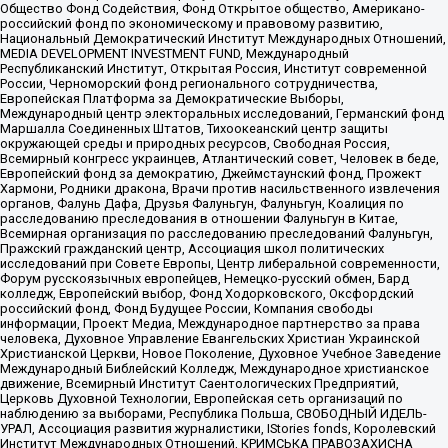
Общество Фонд Содействия, Фонд Открытое общество, Американо-
российский фонд по экономическому и правовому развитию,
Национальный Демократический Институт Международных Отношений,
MEDIA DEVELOPMENT INVESTMENT FUND, Международный
Республиканский Институт, Открытая Россия, Институт современной
России, Черноморский фонд регионального сотрудничества,
Европейская Платформа за Демократические Выборы,
Международный центр электоральных исследований, Германский фонд
Маршалла Соединенных Штатов, Тихоокеанский центр защиты
окружающей среды и природных ресурсов, Свободная Россия,
Всемирный конгресс украинцев, Атлантический совет, Человек в беде,
Европейский фонд за демократию, Джеймстаунский фонд, Прожект
Хармони, Родники дракона, Врачи против насильственного извлечения
органов, Фалунь Дафа, Друзья Фалуньгун, Фалуньгун, Коалиция по
расследованию преследования в отношении Фалуньгун в Китае,
Всемирная организация по расследованию преследований Фалуньгун,
Пражский гражданский центр, Ассоциация школ политических
исследований при Совете Европы, Центр либеральной современности,
Форум русскоязычных европейцев, Немецко-русский обмен, Бард
колледж, Европейский выбор, Фонд Ходорковского, Оксфордский
российский фонд, Фонд Будущее России, Компания свободы
информации, Проект Медиа, Международное партнерство за права
человека, Духовное Управление Евангельских Христиан Украинской
Христианской Церкви, Новое Поколение, Духовное Учебное Заведение
Международный Библейский Колледж, Международное христианское
движение, Всемирный Институт Саентологических Предприятий,
Церковь Духовной Технологии, Европейская сеть организаций по
наблюдению за выборами, Республика Польша, СВОБОДНЫЙ ИДЕЛЬ-
УРАЛ, Ассоциация развития журналистики, IStories fonds, Королевский
Институт Международных Отношений, КРИМСЬКА ПРАВОЗАХИСНА