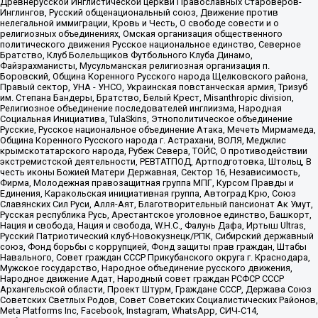
Древнерусской Инглистической церкви Православных Староверов-
Инглингов, Русский общенациональный союз, Движение против
нелегальной иммиграции, Кровь и Честь, О свободе совести и о
религиозных объединениях, Омская организация общественного
политического движения Русское национальное единство, Северное
Братство, Клуб Болельщиков Футбольного Клуба Динамо,
Файзрахманисты, Мусульманская религиозная организация п.
Боровский, Община Коренного Русского народа Щелковского района,
Правый сектор, УНА - УНСО, Украинская повстанческая армия, Тризуб
им. Степана Бандеры, Братство, Белый Крест, Misanthropic division,
Религиозное объединение последователей инглиизма, Народная
Социальная Инициатива, TulaSkins, Этнополитическое объединение
Русские, Русское национальное объединение Атака, Мечеть Мирмамеда,
Община Коренного Русского народа г. Астрахани, ВОЛЯ, Меджлис
крымскотатарского народа, Рубеж Севера, ТОЙС, О противодействии
экстремистской деятельности, РЕВТАТПОД, Артподготовка, Штольц, В
честь иконы Божией Матери Державная, Сектор 16, Независимость,
Фирма, Молодежная правозащитная группа МПГ, Курсом Правды и
Единения, Каракольская инициативная группа, Автоград Крю, Союз
Славянских Сил Руси, Алля-Аят, Благотворительный пансионат Ак Умут,
Русская республика Русь, Арестантское уголовное единство, Башкорт,
Нация и свобода, Нация и свобода, W.H.С., Фалунь Дафа, Иртыш Ultras,
Русский Патриотический клуб-Новокузнецк/РПК, Сибирский державный
союз, Фонд борьбы с коррупцией, Фонд защиты прав граждан, Штабы
Навального, Совет граждан СССР Прикубанского округа г. Краснодара,
Мужское государство, Народное объединение русского движения,
Народное движение Адат, Народный совет граждан РСФСР СССР
Архангельской области, Проект Штурм, Граждане СССР, Держава Союз
Советских Светлых Родов, Совет Советских Социалистических Районов,
Meta Platforms Inc, Facebook, Instagram, WhatsApp, СИЧ-С14,