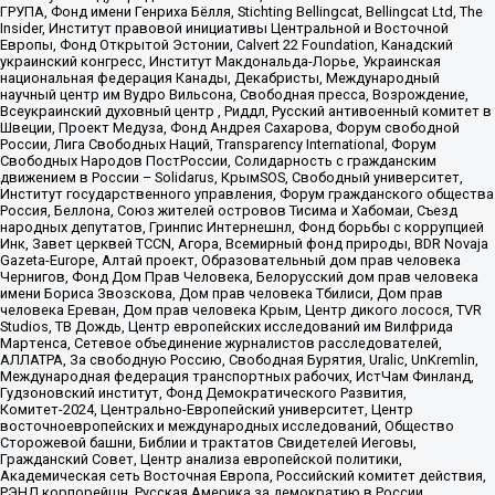
ГРУПА, Фонд имени Генриха Бёлля, Stichting Bellingcat, Bellingcat Ltd, The
Insider, Институт правовой инициативы Центральной и Восточной
Европы, Фонд Открытой Эстонии, Calvert 22 Foundation, Канадский
украинский конгресс, Институт Макдональда-Лорье, Украинская
национальная федерация Канады, Декабристы, Международный
научный центр им Вудро Вильсона, Свободная пресса, Возрождение,
Всеукраинский духовный центр , Риддл, Русский антивоенный комитет в
Швеции, Проект Медуза, Фонд Андрея Сахарова, Форум свободной
России, Лига Свободных Наций, Transparеncy International, Форум
Свободных Народов ПостРоссии, Солидарность с гражданским
движением в России – Solidarus, КрымSOS, Свободный университет,
Институт государственного управления, Форум гражданского общества
Россия, Беллона, Союз жителей островов Тисима и Хабомаи, Съезд
народных депутатов, Гринпис Интернешнл, Фонд борьбы с коррупцией
Инк, Завет церквей TCCN, Агора, Всемирный фонд природы, BDR Novaja
Gazeta-Europe, Алтай проект, Образовательный дом прав человека
Чернигов, Фонд Дом Прав Человека, Белорусский дом прав человека
имени Бориса Звозскова, Дом прав человека Тбилиси, Дом прав
человека Ереван, Дом прав человека Крым, Центр дикого лосося, TVR
Studios, ТВ Дождь, Центр европейских исследований им Вилфрида
Мартенса, Сетевое объединение журналистов расследователей,
АЛЛАТРА, За свободную Россию, Свободная Бурятия, Uralic, UnKremlin,
Международная федерация транспортных рабочих, ИстЧам Финланд,
Гудзоновский институт, Фонд Демократического Развития,
Комитет-2024, Центрально-Европейский университет, Центр
восточноевропейских и международных исследований, Общество
Сторожевой башни, Библии и трактатов Свидетелей Иеговы,
Гражданский Совет, Центр анализа европейской политики,
Академическая сеть Восточная Европа, Российский комитет действия,
РЭНД корпорейшн, Русская Америка за демократию в России,