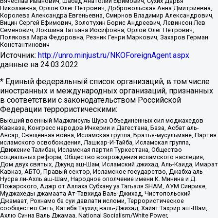
Вячеслав Иванович, Шабад Анатолий Ефимович, Сухих Дарья
Николаевна, Орлов Олег Петрович, Добровольская Анна Дмитриевна,
Королева Александра Евгеньевна, Смирнов Владимир Александрович,
Вицин Сергей Ефимович, Золотухин Борис Андреевич, Левинсон Лев
Семенович, Локшина Татьяна Иосифовна, Орлов Олег Петрович,
Полякова Мара Федоровна, Резник Генри Маркович, Захаров Герман
Константинович
Источник:
http://unro.minjust.ru/NKOForeignAgent.aspx
данные на
24.03.2022
* Единый федеральный список организаций, в том числе
иностранных и международных организаций, признанных
в соответствии с законодательством Российской
Федерации террористическими:
Высший военный Маджлисуль Шура Объединенных сил моджахедов
Кавказа, Конгресс народов Ичкерии и Дагестана, База, Асбат аль-
Ансар, Священная война, Исламская группа, Братья-мусульмане, Партия
исламского освобождения, Лашкар-И-Тайба, Исламская группа,
Движение Талибан, Исламская партия Туркестана, Общество
социальных реформ, Общество возрождения исламского наследия,
Дом двух святых, Джунд аш-Шам, Исламский джихад, Аль-Каида, Имарат
Кавказ, АБТО, Правый сектор, Исламское государство, Джабха аль-
Нусра ли-Ахль аш-Шам, Народное ополчение имени К. Минина и Д.
Пожарского, Аджр от Аллаха Субхану уа Тагьаля SHAM, АУМ Синрике,
Муджахеды джамаата Ат-Тавхида Валь-Джихад, Чистопольский
Джамаат, Рохнамо ба суи давлати исломи, Террористическое
сообщество Сеть, Катиба Таухид валь-Джихад, Хайят Тахрир аш-Шам,
Ахлю Сунна Валь Джамаа, National Socialism/White Power,