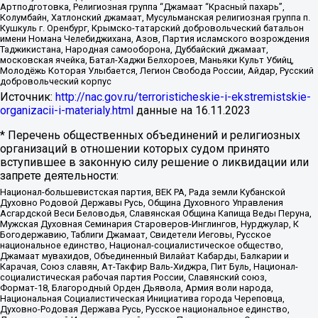
Артподготовка, Религиозная группа “Джамаат “Красный пахарь”,
Колумбайн, Хатлонский джамаат, Мусульманская религиозная группа п.
Кушкуль г. Оренбург, Крымско-татарский добровольческий батальон
имени Номана Челебиджихана, Азов, Партия исламского возрождения
Таджикистана, Народная самооборона, Дуббайский джамаат,
московская ячейка, Батал-Хаджи Белхороев, Маньяки Культ Убийц,
Молодёжь Которая Улыбается, Легион Свобода России, Айдар, Русский
добровольческий корпус
Источник:
http://nac.gov.ru/terroristicheskie-i-ekstremistskie-
organizacii-i-materialy.html
данные на
16.11.2023
* Перечень общественных объединений и религиозных
организаций в отношении которых судом принято
вступившее в законную силу решение о ликвидации или
запрете деятельности:
Национал-большевистская партия, ВЕК РА, Рада земли Кубанской
Духовно Родовой Державы Русь, Община Духовного Управления
Асгардской Веси Беловодья, Славянская Община Капища Веды Перуна,
Мужская Духовная Семинария Староверов-Инглингов, Нурджулар, К
Богодержавию, Таблиги Джамаат, Свидетели Иеговы, Русское
национальное единство, Национал-социалистическое общество,
Джамаат мувахидов, Объединенный Вилайат Кабарды, Балкарии и
Карачая, Союз славян, Ат-Такфир Валь-Хиджра, Пит Буль, Национал-
социалистическая рабочая партия России, Славянский союз,
Формат-18, Благородный Орден Дьявола, Армия воли народа,
Национальная Социалистическая Инициатива города Череповца,
Духовно-Родовая Держава Русь, Русское национальное единство,