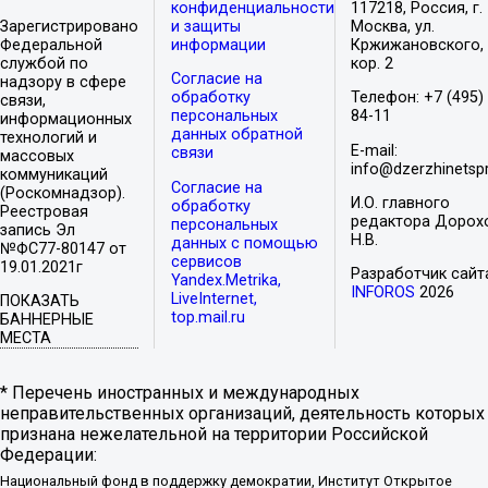
конфиденциальности
117218, Россия, г.
Зарегистрировано
и защиты
Москва, ул.
Федеральной
информации
Кржижановского, 
службой по
кор. 2
Согласие на
надзору в сфере
обработку
Телефон: +7 (495)
связи,
персональных
84-11
информационных
данных обратной
технологий и
E-mail:
связи
массовых
info@dzerzhinetspr
коммуникаций
Согласие на
(Роскомнадзор).
И.О. главного
обработку
Реестровая
редактора Дорох
персональных
запись Эл
Н.В.
данных с помощью
№ФС77-80147 от
сервисов
19.01.2021г
Разработчик сайт
Yandex.Metrika,
INFOROS
2026
LiveInternet,
ПОКАЗАТЬ
top.mail.ru
БАННЕРНЫЕ
МЕСТА
* Перечень иностранных и международных
неправительственных организаций, деятельность которых
признана нежелательной на территории Российской
Федерации:
Национальный фонд в поддержку демократии, Институт Открытое