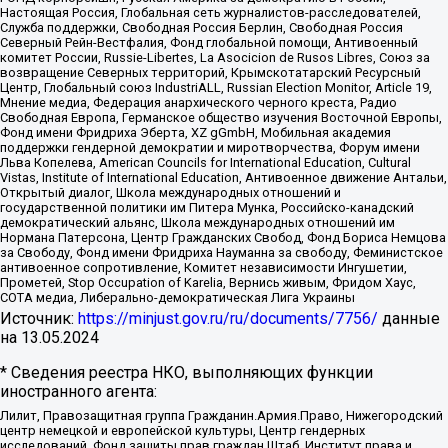
Настоящая Россия, Глобальная сеть журналистов-расследователей,
Служба поддержки, Свободная Россия Берлин, Свободная Россия
Северный Рейн-Вестфалия, Фонд глобальной помощи, Антивоенный
комитет России, Russie-Libertes, La Asocicion de Rusos Libres, Союз за
возвращение Северных территорий, Крымскотатарский Ресурсный
Центр, Глобальный союз IndustriALL, Russian Election Monitor, Article 19,
Мнение медиа, Федерация анархического черного креста, Радио
Свободная Европа, Германское общество изучения Восточной Европы,
Фонд имени Фридриха Эберта, XZ gGmbH, Мобильная академия
поддержки гендерной демократии и миротворчества, Форум имени
Льва Копелева, American Councils for International Education, Cultural
Vistas, Institute of International Education, Антивоенное движение Антальи,
Открытый диалог, Школа международных отношений и
государственной политики им Питера Мунка, Российско-канадский
демократический альянс, Школа международных отношений им
Нормана Патерсона, Центр Гражданских Свобод, Фонд Бориса Немцова
за Свободу, Фонд имени Фридриха Науманна за свободу, Феминистское
антивоенное сопротивление, Комитет независимости Ингушетии,
Прометей, Stop Occupation of Karelia, Вернись живым, Фридом Хаус,
СОТА медиа, Либерально-демократическая Лига Украины
Источник:
https://minjust.gov.ru/ru/documents/7756/
данные
на
13.05.2024
* Сведения реестра НКО, выполняющих функции
иностранного агента:
Лилит, Правозащитная группа Гражданин.Армия.Право, Нижегородский
центр немецкой и европейской культуры, Центр гендерных
исследований, Фонд защиты прав граждан Штаб, Институт права и