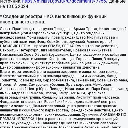
Источник:
https://minjust.gov.ru/ru/documents/7756/
данные
на
13.05.2024
* Сведения реестра НКО, выполняющих функции
иностранного агента:
Лилит, Правозащитная группа Гражданин.Армия.Право, Нижегородский
центр немецкой и европейской культуры, Центр гендерных
исследований, Фонд защиты прав граждан Штаб, Институт права и
публичной политики, Фонд борьбы с коррупцией, Альянс врачей,
НАСИЛИЮ.НЕТ, Мы против СПИДа, СВЕЧА, Гуманитарное действие,
Открытый Петербург, Лига Избирателей, Правовая инициатива,
Гражданский Союз, Хасдей Ерушалаим, Центр поддержки и содействия
развитию средств массовой информации, Горячая Линия, В защиту
прав заключенных, Институт глобализации и социальных движений,
Центр социально-информационных инициатив Действие,
Благотворительный фонд охраны здоровья и защиты прав граждан,
Благотворительный фонд помощи осужденным и их семьям, Фонд
Тольятти, Новое время, Серебряная тайга, Так-Так-Так, Сова, центр Анна,
Проект Апрель, Самарская губерния, Эра здоровья, Мемориал,
Аналитический Центр Юрия Левады, Издательство Парк Гагарина, Фонд
имени Андрея Рылькова, Сфера, Центр СИБАЛЬТ, Уральская
правозащитная группа, Женщины Евразии, Институт прав человека,
Фонд защиты гласности, Российский исследовательский центр по
правам человека, Дальневосточный центр развития гражданских
инициатив и социального партнерства, Гражданское действие, Центр
независимых социологических исследований, Сутяжник, АКАДЕМИЯ ПО
ПРАВАМ ЧЕЛОВЕКА, Центр развития некоммерческих организаций,
Частное учреждение в Калининграде Совета Министров северных
стран, Гражданское содействие, Трансперенси Интернешнл-Р, Центр