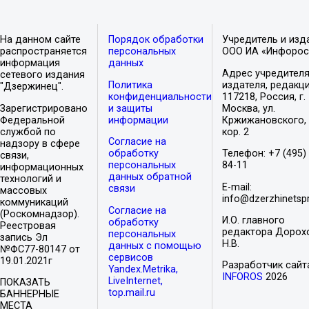
На данном сайте
Порядок обработки
Учредитель и изд
распространяется
персональных
ООО ИА «Инфорос
информация
данных
Адрес учредителя
сетевого издания
Политика
издателя, редакци
"Дзержинец".
конфиденциальности
117218, Россия, г.
Зарегистрировано
и защиты
Москва, ул.
Федеральной
информации
Кржижановского, 
службой по
кор. 2
Согласие на
надзору в сфере
обработку
Телефон: +7 (495)
связи,
персональных
84-11
информационных
данных обратной
технологий и
E-mail:
связи
массовых
info@dzerzhinetspr
коммуникаций
Согласие на
(Роскомнадзор).
И.О. главного
обработку
Реестровая
редактора Дорох
персональных
запись Эл
Н.В.
данных с помощью
№ФС77-80147 от
сервисов
19.01.2021г
Разработчик сайт
Yandex.Metrika,
INFOROS
2026
LiveInternet,
ПОКАЗАТЬ
top.mail.ru
БАННЕРНЫЕ
МЕСТА