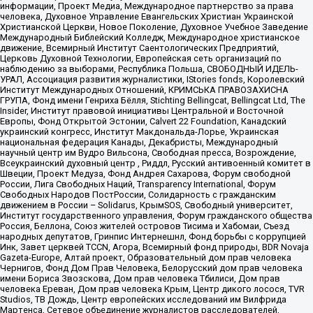
информации, Проект Медиа, Международное партнерство за права
человека, Духовное Управление Евангельских Христиан Украинской
Христианской Церкви, Новое Поколение, Духовное Учебное Заведение
Международный Библейский Колледж, Международное христианское
движение, Всемирный Институт Саентологических Предприятий,
Церковь Духовной Технологии, Европейская сеть организаций по
наблюдению за выборами, Республика Польша, СВОБОДНЫЙ ИДЕЛЬ-
УРАЛ, Ассоциация развития журналистики, IStories fonds, Королевский
Институт Международных Отношений, КРИМСЬКА ПРАВОЗАХИСНА
ГРУПА, Фонд имени Генриха Бёлля, Stichting Bellingcat, Bellingcat Ltd, The
Insider, Институт правовой инициативы Центральной и Восточной
Европы, Фонд Открытой Эстонии, Calvert 22 Foundation, Канадский
украинский конгресс, Институт Макдональда-Лорье, Украинская
национальная федерация Канады, Декабристы, Международный
научный центр им Вудро Вильсона, Свободная пресса, Возрождение,
Всеукраинский духовный центр , Риддл, Русский антивоенный комитет в
Швеции, Проект Медуза, Фонд Андрея Сахарова, Форум свободной
России, Лига Свободных Наций, Transparеncy International, Форум
Свободных Народов ПостРоссии, Солидарность с гражданским
движением в России – Solidarus, КрымSOS, Свободный университет,
Институт государственного управления, Форум гражданского общества
Россия, Беллона, Союз жителей островов Тисима и Хабомаи, Съезд
народных депутатов, Гринпис Интернешнл, Фонд борьбы с коррупцией
Инк, Завет церквей TCCN, Агора, Всемирный фонд природы, BDR Novaja
Gazeta-Europe, Алтай проект, Образовательный дом прав человека
Чернигов, Фонд Дом Прав Человека, Белорусский дом прав человека
имени Бориса Звозскова, Дом прав человека Тбилиси, Дом прав
человека Ереван, Дом прав человека Крым, Центр дикого лосося, TVR
Studios, ТВ Дождь, Центр европейских исследований им Вилфрида
Мартенса, Сетевое объединение журналистов расследователей,