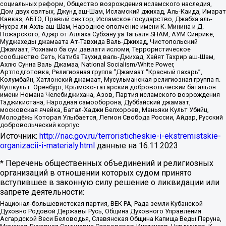
социальных реформ, Общество возрождения исламского наследия,
Дом двух святых, Джунд аш-Шам, Исламский джихад, Аль-Каида, Имарат
Кавказ, АБТО, Правый сектор, Исламское государство, Джабха аль-
Нусра ли-Ахль аш-Шам, Народное ополчение имени К. Минина и Д.
Пожарского, Аджр от Аллаха Субхану уа Тагьаля SHAM, АУМ Синрике,
Муджахеды джамаата Ат-Тавхида Валь-Джихад, Чистопольский
Джамаат, Рохнамо ба суи давлати исломи, Террористическое
сообщество Сеть, Катиба Таухид валь-Джихад, Хайят Тахрир аш-Шам,
Ахлю Сунна Валь Джамаа, National Socialism/White Power,
Артподготовка, Религиозная группа “Джамаат “Красный пахарь”,
Колумбайн, Хатлонский джамаат, Мусульманская религиозная группа п.
Кушкуль г. Оренбург, Крымско-татарский добровольческий батальон
имени Номана Челебиджихана, Азов, Партия исламского возрождения
Таджикистана, Народная самооборона, Дуббайский джамаат,
московская ячейка, Батал-Хаджи Белхороев, Маньяки Культ Убийц,
Молодёжь Которая Улыбается, Легион Свобода России, Айдар, Русский
добровольческий корпус
Источник:
http://nac.gov.ru/terroristicheskie-i-ekstremistskie-
organizacii-i-materialy.html
данные на
16.11.2023
* Перечень общественных объединений и религиозных
организаций в отношении которых судом принято
вступившее в законную силу решение о ликвидации или
запрете деятельности:
Национал-большевистская партия, ВЕК РА, Рада земли Кубанской
Духовно Родовой Державы Русь, Община Духовного Управления
Асгардской Веси Беловодья, Славянская Община Капища Веды Перуна,