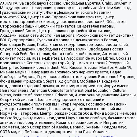
АЛЛАТРА, За свободную Россию, Свободная Бурятия, Uralic, UnKremlin,
Международная федерация транспортных рабочих, ИстЧам Финланд,
Гудзоновский институт, Фонд Демократического Развития,
Комитет-2024, Центрально-Европейский университет, Центр
восточноевропейских и международных исследований, Общество
Сторожевой башни, Библии и трактатов Свидетелей Иеговы,
Гражданский Совет, Центр анализа европейской политики,
Академическая сеть Восточная Европа, Российский комитет действия,
РЭНД корпорейшн, Русская Америка за демократию в России,
Настоящая Россия, Глобальная сеть журналистов-расследователей,
Служба поддержки, Свободная Россия Берлин, Свободная Россия
Северный Рейн-Вестфалия, Фонд глобальной помощи, Антивоенный
комитет России, Russie-Libertes, La Asocicion de Rusos Libres, Союз за
возвращение Северных территорий, Крымскотатарский Ресурсный
Центр, Глобальный союз IndustriALL, Russian Election Monitor, Article 19,
Мнение медиа, Федерация анархического черного креста, Радио
Свободная Европа, Германское общество изучения Восточной Европы,
Фонд имени Фридриха Эберта, XZ gGmbH, Мобильная академия
поддержки гендерной демократии и миротворчества, Форум имени
Льва Копелева, American Councils for International Education, Cultural
Vistas, Institute of International Education, Антивоенное движение Антальи,
Открытый диалог, Школа международных отношений и
государственной политики им Питера Мунка, Российско-канадский
демократический альянс, Школа международных отношений им
Нормана Патерсона, Центр Гражданских Свобод, Фонд Бориса Немцова
за Свободу, Фонд имени Фридриха Науманна за свободу, Феминистское
антивоенное сопротивление, Комитет независимости Ингушетии,
Прометей, Stop Occupation of Karelia, Вернись живым, Фридом Хаус,
СОТА медиа, Либерально-демократическая Лига Украины