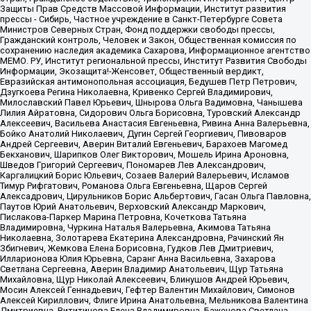
Защиты Прав Средств Массовой Информации, Институт развития
прессы - Сибирь, Частное учреждение в Санкт-Петербурге Совета
Министров Северных Стран, Фонд поддержки свободы прессы,
Гражданский контроль, Человек и Закон, Общественная комиссия по
сохранению наследия академика Сахарова, Информационное агентство
МЕМО. РУ, Институт региональной прессы, Институт Развития Свободы
Информации, Экозащита!-Женсовет, Общественный вердикт,
Евразийская антимонопольная ассоциация, Бедушев Петр Петрович,
Дзугкоева Регина Николаевна, Кривенко Сергей Владимирович,
Милославский Павел Юрьевич, Шнырова Ольга Вадимовна, Чанышева
Лилия Айратовна, Сидорович Ольга Борисовна, Туровский Александр
Алексеевич, Васильева Анастасия Евгеньевна, Ривина Анна Валерьевна,
Бойко Анатолий Николаевич, Дугин Сергей Георгиевич, Пивоваров
Андрей Сергеевич, Аверин Виталий Евгеньевич, Барахоев Магомед
Бекханович, Шарипков Олег Викторович, Мошель Ирина Ароновна,
Шведов Григорий Сергеевич, Пономарев Лев Александрович,
Каргалицкий Борис Юльевич, Созаев Валерий Валерьевич, Исламов
Тимур Рифгатович, Романова Ольга Евгеньевна, Щаров Сергей
Алексадрович, Цирульников Борис Альбертович, Гасан Ольга Павловна,
Паутов Юрий Анатольевич, Верховский Александр Маркович,
Пислакова-Паркер Марина Петровна, Кочеткова Татьяна
Владимировна, Чуркина Наталья Валерьевна, Акимова Татьяна
Николаевна, Золотарева Екатерина Александровна, Рачинский Ян
Збигневич, Жемкова Елена Борисовна, Гудков Лев Дмитриевич,
Илларионова Юлия Юрьевна, Саранг Анна Васильевна, Захарова
Светлана Сергеевна, Аверин Владимир Анатольевич, Щур Татьяна
Михайловна, Щур Николай Алексеевич, Блинушов Андрей Юрьевич,
Мосин Алексей Геннадьевич, Гефтер Валентин Михайлович, Симонов
Алексей Кириллович, Флиге Ирина Анатольевна, Мельникова Валентина
Дмитриевна, Вититинова Елена Владимировна, Баженова Светлана