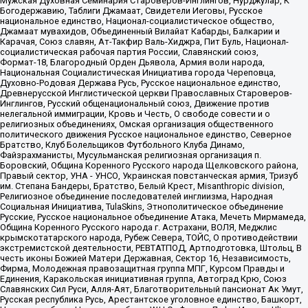
Мужская Духовная Семинария Староверов-Инглингов, Нурджулар, К
Богодержавию, Таблиги Джамаат, Свидетели Иеговы, Русское
национальное единство, Национал-социалистическое общество,
Джамаат мувахидов, Объединенный Вилайат Кабарды, Балкарии и
Карачая, Союз славян, Ат-Такфир Валь-Хиджра, Пит Буль, Национал-
социалистическая рабочая партия России, Славянский союз,
Формат-18, Благородный Орден Дьявола, Армия воли народа,
Национальная Социалистическая Инициатива города Череповца,
Духовно-Родовая Держава Русь, Русское национальное единство,
Древнерусской Инглистической церкви Православных Староверов-
Инглингов, Русский общенациональный союз, Движение против
нелегальной иммиграции, Кровь и Честь, О свободе совести и о
религиозных объединениях, Омская организация общественного
политического движения Русское национальное единство, Северное
Братство, Клуб Болельщиков Футбольного Клуба Динамо,
Файзрахманисты, Мусульманская религиозная организация п.
Боровский, Община Коренного Русского народа Щелковского района,
Правый сектор, УНА - УНСО, Украинская повстанческая армия, Тризуб
им. Степана Бандеры, Братство, Белый Крест, Misanthropic division,
Религиозное объединение последователей инглиизма, Народная
Социальная Инициатива, TulaSkins, Этнополитическое объединение
Русские, Русское национальное объединение Атака, Мечеть Мирмамеда,
Община Коренного Русского народа г. Астрахани, ВОЛЯ, Меджлис
крымскотатарского народа, Рубеж Севера, ТОЙС, О противодействии
экстремистской деятельности, РЕВТАТПОД, Артподготовка, Штольц, В
честь иконы Божией Матери Державная, Сектор 16, Независимость,
Фирма, Молодежная правозащитная группа МПГ, Курсом Правды и
Единения, Каракольская инициативная группа, Автоград Крю, Союз
Славянских Сил Руси, Алля-Аят, Благотворительный пансионат Ак Умут,
Русская республика Русь, Арестантское уголовное единство, Башкорт,