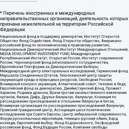
* Перечень иностранных и международных
неправительственных организаций, деятельность которых
признана нежелательной на территории Российской
Федерации:
Национальный фонд в поддержку демократии, Институт Открытое
Общество Фонд Содействия, Фонд Открытое общество, Американо-
российский фонд по экономическому и правовому развитию,
Национальный Демократический Институт Международных Отношений,
MEDIA DEVELOPMENT INVESTMENT FUND, Международный
Республиканский Институт, Открытая Россия, Институт современной
России, Черноморский фонд регионального сотрудничества,
Европейская Платформа за Демократические Выборы,
Международный центр электоральных исследований, Германский фонд
Маршалла Соединенных Штатов, Тихоокеанский центр защиты
окружающей среды и природных ресурсов, Свободная Россия,
Всемирный конгресс украинцев, Атлантический совет, Человек в беде,
Европейский фонд за демократию, Джеймстаунский фонд, Прожект
Хармони, Родники дракона, Врачи против насильственного извлечения
органов, Фалунь Дафа, Друзья Фалуньгун, Фалуньгун, Коалиция по
расследованию преследования в отношении Фалуньгун в Китае,
Всемирная организация по расследованию преследований Фалуньгун,
Пражский гражданский центр, Ассоциация школ политических
исследований при Совете Европы, Центр либеральной современности,
Форум русскоязычных европейцев, Немецко-русский обмен, Бард
колледж, Европейский выбор, Фонд Ходорковского, Оксфордский
российский фонд, Фонд Будущее России, Компания свободы