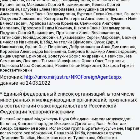
Куприяновна, Максимов Сергей Владимирович, Беляев Сергей
Иванович, Голубева Елена Николаевна, Ганнушкина Светлана
Алексеевна, Закс Елена Владимировна, Буртина Елена Юрьевна, Гендель
Людмила Залмановна, Кокорина Екатерина Алексеевна, Шуманов Илья
Вячеславович, Арапова Галина Юрьевна, Свечников Анатолий
Мариевич, Прохоров Вадим Юрьевич, Шахова Елена Владимировна,
Подузов Сергей Васильевич, Протасова Ирина Вячеславовна,
Литинский Леонид Борисович, Лукашевский Сергей Маркович, Бахмин
Вячеслав Иванович, Шабад Анатолий Ефимович, Сухих Дарья
Николаевна, Орлов Олег Петрович, Добровольская Анна Дмитриевна,
Королева Александра Евгеньевна, Смирнов Владимир Александрович,
Вицин Сергей Ефимович, Золотухин Борис Андреевич, Левинсон Лев
Семенович, Локшина Татьяна Иосифовна, Орлов Олег Петрович,
Полякова Мара Федоровна, Резник Генри Маркович, Захаров Герман
Константинович
Источник:
http://unro.minjust.ru/NKOForeignAgent.aspx
данные на
24.03.2022
* Единый федеральный список организаций, в том числе
иностранных и международных организаций, признанных
в соответствии с законодательством Российской
Федерации террористическими:
Высший военный Маджлисуль Шура Объединенных сил моджахедов
Кавказа, Конгресс народов Ичкерии и Дагестана, База, Асбат аль-
Ансар, Священная война, Исламская группа, Братья-мусульмане, Партия
исламского освобождения, Лашкар-И-Тайба, Исламская группа,
Движение Талибан, Исламская партия Туркестана, Общество