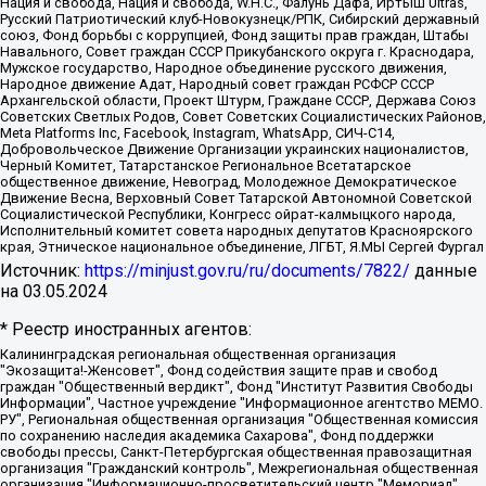
Нация и свобода, Нация и свобода, W.H.С., Фалунь Дафа, Иртыш Ultras,
Русский Патриотический клуб-Новокузнецк/РПК, Сибирский державный
союз, Фонд борьбы с коррупцией, Фонд защиты прав граждан, Штабы
Навального, Совет граждан СССР Прикубанского округа г. Краснодара,
Мужское государство, Народное объединение русского движения,
Народное движение Адат, Народный совет граждан РСФСР СССР
Архангельской области, Проект Штурм, Граждане СССР, Держава Союз
Советских Светлых Родов, Совет Советских Социалистических Районов,
Meta Platforms Inc, Facebook, Instagram, WhatsApp, СИЧ-С14,
Добровольческое Движение Организации украинских националистов,
Черный Комитет, Татарстанское Региональное Всетатарское
общественное движение, Невоград, Молодежное Демократическое
Движение Весна, Верховный Совет Татарской Автономной Советской
Социалистической Республики, Конгресс ойрат-калмыцкого народа,
Исполнительный комитет совета народных депутатов Красноярского
края, Этническое национальное объединение, ЛГБТ, Я.МЫ Сергей Фургал
Источник:
https://minjust.gov.ru/ru/documents/7822/
данные
на
03.05.2024
* Реестр иностранных агентов:
Калининградская региональная общественная организация "Экозащита!-Женсовет", Фонд содействия защите прав и свобод граждан "Общественный вердикт", Фонд "Институт Развития Свободы Информации", Частное учреждение "Информационное агентство МЕМО. РУ", Региональная общественная организация "Общественная комиссия по сохранению наследия академика Сахарова", Фонд поддержки свободы прессы, Санкт-Петербургская общественная правозащитная организация "Гражданский контроль", Межрегиональная общественная организация "Информационно-просветительский центр "Мемориал", Региональный Фонд "Центр Защиты Прав Средств Массовой Информации", с 05.12.2023 Фонд "Центр Защиты Прав Средств массовой информации", Региональная общественная благотворительная организация помощи беженцам и мигрантам "Гражданское содействие", Негосударственное образовательное учреждение дополнительного профессионального образования (повышение квалификации) специалистов "АКАДЕМИЯ ПО ПРАВАМ ЧЕЛОВЕКА", Свердловская региональная общественная организация "Сутяжник", Автономная некоммерческая организация "Центр независимых социологических исследований", Союз общественных объединений "Российский исследовательский центр по правам человека", Региональное общественное учреждение научно-информационный центр "МЕМОРИАЛ", Некоммерческая организация "Фонд защиты гласности", Автономная некоммерческая организация "Институт прав человека", Городская общественная организация "Екатеринбургское общество "МЕМОРИАЛ", Городская общественная организация "Рязанское историко-просветительское и правозащитное общество "Мемориал" (Рязанский Мемориал), Челябинский региональный орган общественной самодеятельности – женское общественное объединение "Женщины Евразии", Челябинский региональный орган общественной самодеятельности "Уральская правозащитная группа", Фонд содействия защите здоровья и социальной справедливости имени Андрея Рылькова, Автономная Некоммерческая Организация "Аналитический Центр Юрия Левады", Автономная некоммерческая организация социальной поддержки населения "Проект Апрель", Региональная общественная организация помощи женщинам и детям, находящимся в кризисной ситуации "Информационно-методический центр "Анна", Фонд содействия развитию массовых коммуникаций и правовому просвещению "Так-так-Так", Фонд содействия устойчивому развитию "Серебряная тайга", Свердловский региональный общественный фонд социальных проектов "Новое время", "Idel.Реалии", Кавказ.Реалии, Крым.Реалии, Телеканал Настоящее Время, Татаро-башкирская служба Радио Свобода (Azatliq Radiosi), Радио Свободная Европа/Радио Свобода (PCE/PC), "Сибирь.Реалии", "Фактограф", Благотворительный фонд помощи осужденным и их семьям, Автономная некоммерческая организация "Институт глобализации и социальных движений", Фонд "В защиту прав заключенных", Частное учреждение "Центр поддержки и содействия развитию средств массовой информации", Пензенский региональный общественный благотворительный фонд "Гражданский союз", "Север.Реалии", Некоммерческая организация Фонд "Правовая инициатива", Общество с ограниченной ответственностью "Радио Свободная Европа/Радио Свобода", Чешское информационное агентство "MEDIUM-ORIENT", Красноярская региональная общественная организация "Мы против СПИДа", Камалягин Денис Николаевич, Маркелов Сергей Евгеньевич, Пономарев Лев Александрович, Савицкая Людмила Алексеевна, Автономная некоммерческая организация "Центр по работе с проблемой насилия "НАСИЛИЮ.НЕТ", Межрегиональный профессиональный союз работников здравоохранения "Альянс врачей", Юридическое лицо, зарегистрированное в Латвийской Республике, SIA "Medusa Project" (регистрационный номер 40103797863, дата регистрации 10.06.2014), Некоммерческая организация "Фонд по борьбе с коррупцией", Автономная некоммерческая организация "Институт права и публичной политики", Баданин Роман Сергеевич, Гликин Максим Александрович, Железнова Мария Михайловна, Лукьянова Юлия Сергеевна, Маетная Елизавета Витальевна, Маняхин Петр Борисович, Чуракова Ольга Владимировна, Ярош Юлия Петровна, Юридическое лицо "The Insider SIA", зарегистрированное в Риге, Латвийская Республика (дата регистрации 26.06.2015), являющееся администратором доменного имени интернет-издания "The Insider SIA", https://theins.ru, Постернак Алексей Евгеньевич, Рубин Михаил Аркадьевич, Анин Роман Александрович, Юридическое лицо Istories fonds, зарегистрированное в Латвийской Республике (регистрационный номер 50008295751, дата регистрации 24.02.2020), Великовский Дмитрий Александрович, Долинина Ирина Николаевна, Мароховская Алеся Алексеевна, Шлейнов Роман Юрьевич, Шмагун Олеся Валентиновна, Общество с ограниченной ответственностью "Альтаир 2021", Общество с ограниченной ответственностью "Вега 2021", Общество с ограниченной ответственностью "Главный редактор 2021", Общество с ограниченной ответственностью "Ромашки монолит", Важенков Артем Валерьевич, Ивановская областная общественная организация "Центр гендерных исследований", Гурман Юрий Альбертович, Медиапроект "ОВД-Инфо", Егоров Владимир Владимирович, Жилинский Владимир Александрович, Общество с ограниченной ответственностью "ЗП", Иванова София Юрьевна, Карезина Инна Павловна, Кильтау Екатерина Викторовна, Петров Алексей Викторович, Пискунов Сергей Евгеньевич, Смирнов Сергей Сергеевич, Тихонов Михаил Сергеевич, Общество с ограниченной ответственностью "ЖУРНАЛИСТ-ИНОСТРАННЫЙ АГЕНТ", Арапова Галина Юрьевна, Вольтская Татьяна Анатольевна, Американская компания "Mason G.E.S. Anonymous Foundation" (США), являющаяся владельцем интернет-издания https://mnews.world/, Компания "Stichting Bellingcat", зарегистрированная в Нидерландах (дата регистрации 11.07.2018), Захаров Андрей Вячеславович, Клепиковская Екатерина Дмитриевна, Общество с ограниченной ответственностью "МЕМО", Перл Роман Александрович, Симонов Евгений Алексеевич, Соловьева Елена Анатольевна, Сотников Даниил Владимирович, Сурначева Елизавета Дмитриевна, Автономная некоммерческая организация по защите прав человека и информированию населения "Якутия – Наше Мнение", Общество с ограниченной ответственностью "Москоу диджитал медиа", с 26.01.2023 Общество с ограниченной ответственностью "Чайка Белые сады", Ветошкина Валерия Валерьевна, Заговора Максим Александрович, Межрегиональное общественное движение "Российская ЛГБТ - сеть", Оленичев Максим Владимирович, Павлов Иван Юрьевич, Скворцова Елена Сергеевна, Общество с ограниченной ответственностью "Как бы инагент", Кочетков Игорь Викторович, Общество с ограниченной ответственностью "Честные выборы", Еланчик Олег Александрович, Общество с ограниченной ответственностью "Нобелевский призыв", Гималова Регина Эмилевна, Григорьев Андрей Валерьевич, Григорьева Алина Александровна, Ассоциация по содействию защите прав призывников, альтернативнослужащих и военнослужащих "Правозащитная группа "Гражданин.Армия.Право", Хисамова Регина Фаритовна, Автономная некоммерческая организация по реализации социально-правовых программ "Лилит", Дальневосточное общественное движение "Маяк", Санкт-Петербургская ЛГБТ-инициативная группа "Выход", Инициативная группа ЛГБТ+ "Реверс", Алексеев Андрей Викторович, Бекбулатова Таисия Львовна, Беляев Иван Михайлович, Владыкина Елена Сергеевна, Гельман Марат Александрович, Никульшина Вероника Юрьевна, Толоконникова Надежда Андреевна, Шендерович Виктор Анатольевич, Общество с ограниченной ответственностью "Данное сообщение", Общество с ограниченной ответственностью Издательский дом "Новая глава", Айнбиндер Александра Александровна, Московский комьюнити-центр для ЛГБТ+инициатив, Благотворительный фонд развития филантропии, Deutsche Welle (Германия, Kurt-Schumacher-Strasse 3, 53113 Bonn), Борзунова Мария Михайловна, Воробьев Виктор Викторович, Голубева Анна Львовна, Константинова Алла Михайловна, Малкова Ирина Владимировна, Мурадов Мурад Абдулгалимович, Осетинская Елизавета Николаевна, Понасенков Евгений Николаевич, Ганапольский Матвей Юрьевич, Киселев Евгений Алексеевич, Борухович Ирина Григорьевна, Дремин Иван Тимофеевич, Дубровский Дмитрий Викторович, Красноярская региональная общественная организация поддержки и развития альтернативных образовательных технологий и межкультурных коммуникаций "ИНТЕРРА", Маяковская Екатерина Алексеевна, Фейгин Марк Захарович, Филимонов Андрей Викторович, Дзугкоева Регина Николаевна, Доброхотов Роман Александрович, Дудь Юрий Александрович, Елкин Сергей Владимирович, Кругликов Кирилл Игоревич, Сабунаева Мария Леонидовна, Семенов Алексей Владимирович, Шаинян Карен Багратович, Шульман Екатерина Михайловна, Асафьев Артур Валерьевич, Вахштайн Виктор Семенович, Венедиктов Алексей Алексеевич, Лушникова Екатерина Евгеньевна, Волков Леонид Михайлович, Невзоров Александр Глебович, Пархоменко Сергей Борисович, Сироткин Ярослав Николаевич, Кара-Мурза Владимир Владимирович, Баранова Наталья Владимировна, Гозман Леонид Яковлевич, Кагарлицкий Борис Юльевич, Климарев Михаил Валерьевич, Милов Владимир Станиславович, Автономная некоммерческая организация Краснодарский центр современного искусства "Типография", Моргенштерн Алишер Тагирович, Соболь Любовь Эдуардовна, Общество с ограниченной ответственностью "ЛИЗА НОРМ", Каспаров Гарри Кимович, Ходорковский Михаил Борисович, Общество с ограниченной ответственностью "Апрельские тезисы", Данилович Ирина Брониславовна, Кашин Олег Владимирович, Петров Николай Владимирович, Пивоваров Алексей Владимирович, Соколов Михаил Владимирович, Цветкова Юлия Владимировна, Чичваркин Евгений Александрович, Комитет против пыток/Команда против пыток, Общество с ограниченной ответственностью "Первый научный", Общество с ограниченной ответственностью "Вертолет и ко", Белоцерковская Вероника Борисовна, Кац Максим Евгеньевич, Лазарева Татьяна Юрьевна, Шаведдинов Руслан Табризович, Яшин Илья Валерьевич, Общество с ограниченной ответственностью "Иноагент ААВ", Алешковский Дмитрий Петрович, Альбац Евгения Марковна, Быков Дмитрий Львович, Галямина Юлия Евгеньевна, Лойко Сергей Леонидович, Мартынов Кирилл Константинович, Медведев Сергей Александрович, Крашенинников Федор Геннадиевич, Гордеева Катерина Вл