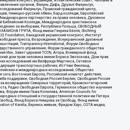
мирный конгресс украинцев, Атлантический совет, Человек в
звлечения органов, Фалунь Дафа, Друзья Фалуньгун,
еследований Фалуньгун, Пражский гражданский центр,
цев, Немецко-русский обмен, Бард колледж, Европейский
Международное партнерство за права человека, Духовное
ый Библейский Колледж, Международное христианское
аблюдению за выборами, Республика Польша, СВОБОДНЫЙ
АХИСНА ГРУПА, Фонд имени Генриха Бёлля, Stichting
t 22 Foundation, Канадский украинский конгресс, Институт
вободная пресса, Возрождение, Всеукраинский духовный
х Наций, Transparеncy International, Форум Свободных
ударственного управления, Форум гражданского общества
ией Инк, Завет церквей TCCN, Агора, Всемирный фонд
сский дом прав человека имени Бориса Звозскова, Дом прав
ских исследований им Вилфрида Мартенса, Сетевое
едерация транспортных рабочих, ИстЧам Финланд,
ропейских и международных исследований, Общество
я сеть Восточная Европа, Российский комитет действия,
жба поддержки, Свободная Россия Берлин, Свободная Россия
оюз за возвращение Северных территорий, Крымскотатарский
 креста, Радио Свободная Европа, Германское общество изучения
 Форум имени Льва Копелева, American Councils for
международных отношений и государственной политики им Питера
Свобод, Фонд Бориса Немцова за Свободу, Фонд имени
ion of Karelia, Вернись живым, Фридом Хаус, СОТА медиа,