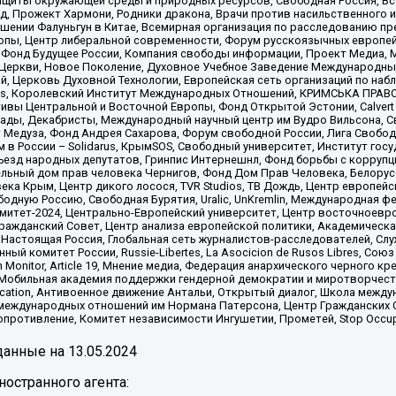
щиты окружающей среды и природных ресурсов, Свободная Россия, Все
, Прожект Хармони, Родники дракона, Врачи против насильственного и
шении Фалуньгун в Китае, Всемирная организация по расследованию пр
опы, Центр либеральной современности, Форум русскоязычных европей
Фонд Будущее России, Компания свободы информации, Проект Медиа, 
 Церкви, Новое Поколение, Духовное Учебное Заведение Международн
й, Церковь Духовной Технологии, Европейская сеть организаций по н
nds, Королевский Институт Международных Отношений, КРИМСЬКА ПРАВОЗ
ициативы Центральной и Восточной Европы, Фонд Открытой Эстонии, Calver
ады, Декабристы, Международный научный центр им Вудро Вильсона, С
 Медуза, Фонд Андрея Сахарова, Форум свободной России, Лига Свободны
в России – Solidarus, КрымSOS, Свободный университет, Институт гос
Съезд народных депутатов, Гринпис Интернешнл, Фонд борьбы с коррупц
тельный дом прав человека Чернигов, Фонд Дом Прав Человека, Белору
ека Крым, Центр дикого лосося, TVR Studios, ТВ Дождь, Центр европей
одную Россию, Свободная Бурятия, Uralic, UnKremlin, Международная ф
омитет-2024, Центрально-Европейский университет, Центр восточноев
ражданский Совет, Центр анализа европейской политики, Академическа
Настоящая Россия, Глобальная сеть журналистов-расследователей, Слу
ый комитет России, Russie-Libertes, La Asocicion de Rusos Libres, С
on Monitor, Article 19, Мнение медиа, Федерация анархического черного
обильная академия поддержки гендерной демократии и миротворчества,
ational Education, Антивоенное движение Антальи, Открытый диалог, Школа 
 международных отношений им Нормана Патерсона, Центр Гражданских 
ротивление, Комитет независимости Ингушетии, Прометей, Stop Occupat
анные на
13.05.2024
остранного агента: