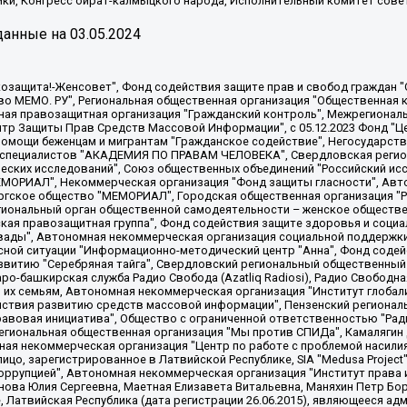
ки, Конгресс ойрат-калмыцкого народа, Исполнительный комитет сове
анные на
03.05.2024
 "Мы против СПИДа", Камалягин Денис Николаевич, Маркелов Сергей Евгеньевич, Пономарев Лев Александрович, Савицкая Людмила Алексеевна, Автономная некоммерческая организация "Центр по работе с проблемой насилия "НАСИЛИЮ.НЕТ", Межрегиональный профессиональный союз работников здравоохранения "Альянс врачей", Юридическое лицо, зарегистрированное в Латвийской Республике, SIA "Medusa Project" (регистрационный номер 40103797863, дата регистрации 10.06.2014), Некоммерческая организация "Фонд по борьбе с коррупцией", Автономная некоммерческая организация "Институт права и публичной политики", Баданин Роман Сергеевич, Гликин Максим Александрович, Железнова Мария Михайловна, Лукьянова Юлия Сергеевна, Маетная Елизавета Витальевна, Маняхин Петр Борисович, Чуракова Ольга Владимировна, Ярош Юлия Петровна, Юридическое лицо "The Insider SIA", зарегистрированное в Риге, Латвийская Республика (дата регистрации 26.06.2015), являющееся администратором доменного имени интернет-издания "The Insider SIA", https://theins.ru, Постернак Алексей Евгеньевич, Рубин Михаил Аркадьевич, Анин Роман Александрович, Юридическое лицо Istories fonds, зарегистрированное в Латвийской Республике (регистрационный номер 50008295751, дата регистрации 24.02.2020), Великовский Дмитрий Александрович, Долинина Ирина Николаевна, Мароховская Алеся Алексеевна, Шлейнов Роман Юрьевич, Шмагун Олеся Валентиновна, Общество с ограниченной ответственностью "Альтаир 2021", Общество с ограниченной ответственностью "Вега 2021", Общество с ограниченной ответственностью "Главный редактор 2021", Общество с ограниченной ответственностью "Ромашки монолит", Важенков Артем Валерьевич, Ивановская областная общественная организация "Центр гендерных исследований", Гурман Юрий Альбертович, Медиапроект "ОВД-Инфо", Егоров Владимир Владимирович, Жилинский Владимир Александрович, Общество с ограниченной ответственностью "ЗП", Иванова София Юрьевна, Карезина Инна Павловна, Кильтау Екатерина Викторовна, Петров Алексей Викторович, Пискунов Сергей Евгеньевич, Смирнов Сергей Сергеевич, Тихонов Михаил Сергеевич, Общество с ограниченной ответственностью "ЖУРНАЛИСТ-ИНОСТРАННЫЙ АГЕНТ", Арапова Галина Юрьевна, Вольтская Татьяна Анатольевна, Американская компания "Mason G.E.S. Anonymous Foundation" (США), являющаяся владельцем интернет-издания https://mnews.world/, Компания "Stichting Bellingcat", зарегистрированная в Нидерландах (дата регистрации 11.07.2018), Захаров Андрей Вячеславович, Клепиковская Екатерина Дмитриевна, Общество с ограниченной ответственностью "МЕМО", Перл Роман Александрович, Симонов Евгений Алексеевич, Соловьева Елена Анатольевна, Сотников Даниил Владимирович, Сурначева Елизавета Дмитриевна, Автономная некоммерческая организация по защите прав человека и информированию населения "Якутия – Наше Мнение", Общество с ограниченной ответственностью "Москоу диджитал медиа", с 26.01.2023 Общество с ограниченной ответственностью "Чайка Белые сады", Ветошкина Валерия Валерьевна, Заговора Максим Александрович, Межрегиональное общественное движение "Российская ЛГБТ - сеть", Оленичев Максим Владимирович, Павлов Иван Юрьевич, Скворцова Елена Сергеевна, Общество с ограниченной ответственностью "Как бы инагент", Кочетков Игорь Викторович, Общество с ограниченной ответственностью "Честные выборы", Еланчик Олег Александрович, Общество с ограниченной ответственностью "Нобелевский призыв", Гималова Регина Эмилевна, Григорьев Андрей Валерьевич, Григорьева Алина Александровна, Ассоциация по содействию защите прав призывников, альтернативнослужащих и военнослужащих "Правозащитная группа "Гражданин.Армия.Право", Хисамова Регина Фаритовна, Автономная некоммерческая организация по реализации социально-правовых программ "Лилит"