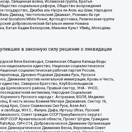
сар, Священная война, Исламская группа, Братья-
а, Общество социальных реформ, Общество возрождения
ое государство, Джабха аль-Нусра ли-Ахль аш-Шам, Народное
 Валь-Джихад, Чистопольский Джамаат, Рохнамо ба суи
nal Socialism/White Power, Артподготовка, Религиозная группа
атарский добровольческий батальон имени Номана
ка, Батал-Хаджи Белхороев, Маньяки Культ Убийц, Молодёжь
тупившее в законную силу решение о ликвидации
ардской Веси Беловодья, Славянская Община Капища Веды
ское национальное единство, Национал-социалистическое
 Национал-социалистическая рабочая партия России,
Череповца, Духовно-Родовая Держава Русь, Русское
з, Движение против нелегальной иммиграции, Кровь и Честь,
е единство, Северное Братство, Клуб Болельщиков
ода Щелковского района, Правый сектор, УНА - УНСО,
ие последователей инглиизма, Народная Социальная
 Коренного Русского народа г. Астрахани, ВОЛЯ, Меджлис
льц, В честь иконы Божией Матери Державная, Сектор 16,
рад Крю, Союз Славянских Сил Руси, Алля-Аят,
 свобода, W.H.С., Фалунь Дафа, Иртыш Ultras, Русский
вального, Совет граждан СССР Прикубанского округа г.
ФСР СССР Архангельской области, Проект Штурм, Граждане
, WhatsApp, СИЧ-С14, Добровольческое Движение Организации
жное Демократическое Движение Весна, Верховный Совет