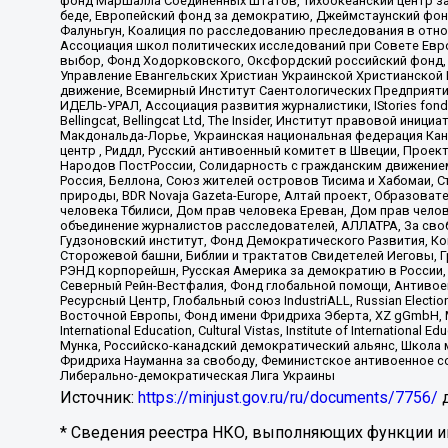
фонд Маршалла Соединенных Штатов, Тихоокеанский центр за
беде, Европейский фонд за демократию, Джеймстаунский фонд
Фалуньгун, Коалиция по расследованию преследования в отно
Ассоциация школ политических исследований при Совете Евр
выбор, Фонд Ходорковского, Оксфордский российский фонд, 
Управление Евангельских Христиан Украинской Христианской
движение, Всемирный Институт Саентологических Предприяти
ИДЕЛЬ-УРАЛ, Ассоциация развития журналистики, IStories fo
Bellingcat, Bellingcat Ltd, The Insider, Институт правовой ин
Макдональда-Лорье, Украинская национальная федерация Кан
центр , Риддл, Русский антивоенный комитет в Швеции, Проект
Народов ПостРоссии, Солидарность с гражданским движением 
Россия, Беллона, Союз жителей островов Тисима и Хабомаи, 
природы, BDR Novaja Gazeta-Europe, Алтай проект, Образова
человека Тбилиси, Дом прав человека Ереван, Дом прав челов
объединение журналистов расследователей, АЛЛАТРА, За своб
Гудзоновский институт, Фонд Демократического Развития, К
Сторожевой башни, Библии и трактатов Свидетелей Иеговы, Г
РЭНД корпорейшн, Русская Америка за демократию в России, 
Северный Рейн-Вестфалия, Фонд глобальной помощи, Антивоенн
Ресурсный Центр, Глобальный союз IndustriALL, Russian Electi
Восточной Европы, Фонд имени Фридриха Эберта, XZ gGmbH, М
International Education, Cultural Vistas, Institute of Intern
Мунка, Российско-канадский демократический альянс, Школа
Фридриха Науманна за свободу, Феминистское антивоенное соп
Либерально-демократическая Лига Украины
Источник:
https://minjust.gov.ru/ru/documents/7756/
д
* Сведения реестра НКО, выполняющих функции ин