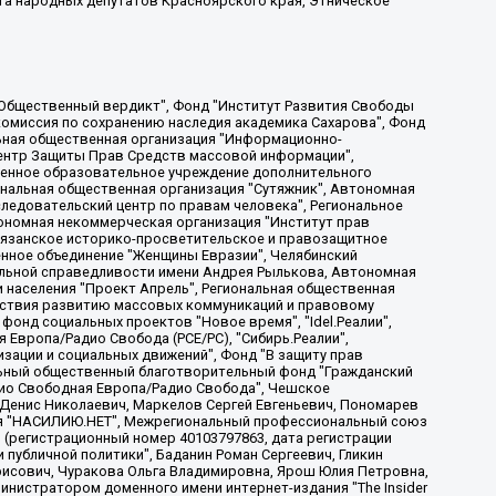
та народных депутатов Красноярского края, Этническое
, Дальневосточное общественное движение "Маяк", Санкт-Петербургская ЛГБТ-инициативная группа "Выход", Инициативная группа ЛГБТ+ "Реверс", Алексеев Андрей Викторович, Бекбулатова Таисия Львовна, Беляев Иван Михайлович, Владыкина Елена Сергеевна, Гельман Марат Александрович, Никульшина Вероника Юрьевна, Толоконникова Надежда Андреевна, Шендерович Виктор Анатольевич, Общество с ограниченной ответственностью "Данное сообщение", Общество с ограниченной ответственностью Издательский дом "Новая глава", Айнбиндер Александра Александровна, Московский комьюнити-центр для ЛГБТ+инициатив, Благотворительный фонд развития филантропии, Deutsche Welle (Германия, Kurt-Schumacher-Strasse 3, 53113 Bonn), Борзунова Мария Михайловна, Воробьев Виктор Викторович, Голубева Анна Львовна, Константинова Алла Михайловна, Малкова Ирина Владимировна, Мурадов Мурад Абдулгалимович, Осетинская Елизавета Николаевна, Понасенков Евгений Николаевич, Ганапольский Матвей Юрьевич, Киселев Евгений Алексеевич, Борухович Ирина Григорьевна, Дремин Иван Тимофеевич, Дубровский Дмитрий Викторович, Красноярская региональная общественная организация поддержки и развития альтернативных образовательных технологий и межкультурных коммуникаций "ИНТЕРРА", Маяковская Екатерина Алексеевна, Фейгин Марк Захарович, Филимонов Андрей Викторович, Дзугкоева Регина Николаевна, Доброхотов Роман Александрович, Дудь Юрий Александрович, Елкин Сергей Владимирович, Кругликов Кирилл Игоревич, Сабунаева Мария Леонидовна, Семенов Алексей Владимирович, Шаинян Карен Багратович, Шульман Екатерина Михайловна, Асафьев Артур Валерьевич, Вахштайн Виктор Семенович, Венедиктов Алексей Алексеевич, Лушникова Екатерина Евгеньевна, Волков Леонид Михайлович, Невзоров Александр Глебович, Пархоменко Сергей Борисович, Сироткин Ярослав Николаевич, Кара-Мурза Владимир Владимирович, Баранова Наталья Владимировна, Гозман Леонид Яковлевич, Кагарлицкий Борис Юльевич, Климарев Михаил Валерьевич, Милов Владимир Станиславович, Автономная некоммерческая организация Краснодарский центр современного искусства "Типография", Моргенштерн Алишер Тагирович, Соболь Любовь Эдуардовна, Общество с ограниченной ответственностью "ЛИЗА НОРМ", Каспаров Гарри Кимович, Ходорковский Михаил Борисович, Общество с ограниченной ответственностью "Апрельские тезисы", Данилович Ирина Брониславовна, Кашин Олег Владимирович, Петров Николай Владимирович, Пивоваров Алексей Владимирович, Соколов Михаил Владимирович, Цветкова Юлия Владимировна, Чичваркин Евгений Александрович, Комитет против пыток/Команда против пыток, Общество с ограниченной ответственностью "Первый научный", Общество с ограниченной ответственностью "Вертолет и ко", Белоцерковская Вероника Борисовна, Кац Максим Евгеньевич, Лазарева Татьяна Юрьевна, Шаведдинов Руслан Табризович, Яшин Илья Валерьевич, Общество с ограниченной ответственностью "Иноагент ААВ", Алешковский Дмитрий Петрович, Альбац Евгения Марковна, Быков Дмитрий Львович, Галямина Юлия Евгеньевна, Лойко Сергей Леонидович, Мартынов Кирилл Константинович, Медведев Сергей Александрович, Крашенинников Федор Геннадиевич, Гордеева Катерина Вл