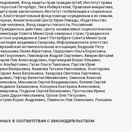
ледований, Фонд защиты прав граждан Штаб, Институт права
Открытый Петербург, Лига Избирателей, Правовая инициатива,
иту прав заключенных, Институт глобализации и социальных
н, Благотворительный фонд помощи осужденным и их семьям,
Мемориал, Аналитический Центр Юрия Левады, Издательство
рав человека, Фонд защиты гласности, Российский
 Гражданское действие, Центр независимых социологических
ининграде Совета Министров северных стран, Гражданское
астное учреждение в Санкт-Петербурге Совета Министров
 наследия академика Сахарова, Информационное агентство
Евразийская антимонопольная ассоциация, Бедушев Петр
 Чанышева Лилия Айратовна, Сидорович Ольга Борисовна,
гей Георгиевич, Пивоваров Андрей Сергеевич, Аверин Виталий
марев Лев Александрович, Каргалицкий Борис Юльевич,
с Альбертович, Гасан Ольга Павловна, Паутов Юрий
алья Валерьевна, Акимова Татьяна Николаевна, Золотарева
аранг Анна Васильевна, Захарова Светлана Сергеевна,
дьевич, Гефтер Валентин Михайлович, Симонов Алексей
рияновна, Максимов Сергей Владимирович, Беляев Сергей
 Людмила Залмановна, Кокорина Екатерина Алексеевна,
имировна, Подузов Сергей Васильевич, Протасова Ирина
Сухих Дарья Николаевна, Орлов Олег Петрович,
отухин Борис Андреевич, Левинсон Лев Семенович, Локшина
нных в соответствии с законодательством