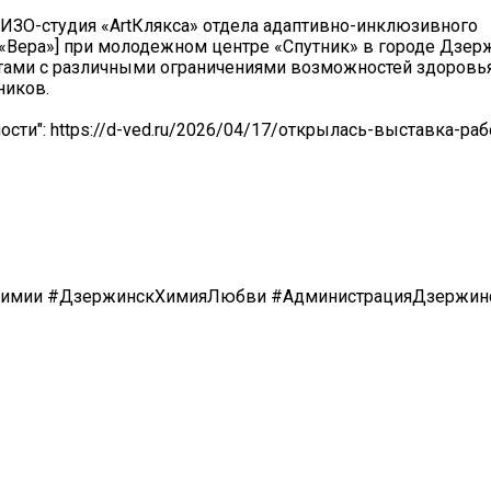
 ИЗО-студия «АrtКлякса» отдела адаптивно-инклюзивного
а «Вера»] при молодежном центре «Спутник» в городе Дзер
тами с различными ограничениями возможностей здоровья.
ников.
ти": https://d-ved.ru/2026/04/17/открылась-выставка-раб
химии #ДзержинскХимияЛюбви #АдминистрацияДзержин