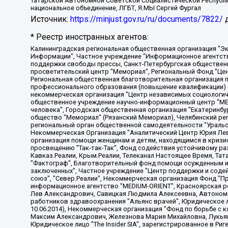
Татарской Автономной Советской Социалистической Республи
национальное объединение, ЛГБТ, Я.МЫ Сергей Фургал
Источник:
https://minjust.gov.ru/ru/documents/7822/
д
* Реестр иностранных агентов:
Калининградская региональная общественная организация "Экозащита!-Женсовет", Фонд содействия защите прав и свобод граждан "Общественный вердикт", Фонд "Институт Развития Свободы Информации", Частное учреждение "Информационное агентство МЕМО. РУ", Региональная общественная организация "Общественная комиссия по сохранению наследия академика Сахарова", Фонд поддержки свободы прессы, Санкт-Петербургская общественная правозащитная организация "Гражданский контроль", Межрегиональная общественная организация "Информационно-просветительский центр "Мемориал", Региональный Фонд "Центр Защиты Прав Средств Массовой Информации", с 05.12.2023 Фонд "Центр Защиты Прав Средств массовой информации", Региональная общественная благотворительная организация помощи беженцам и мигрантам "Гражданское содействие", Негосударственное образовательное учреждение дополнительного профессионального образования (повышение квалификации) специалистов "АКАДЕМИЯ ПО ПРАВАМ ЧЕЛОВЕКА", Свердловская региональная общественная организация "Сутяжник", Автономная некоммерческая организация "Центр независимых социологических исследований", Союз общественных объединений "Российский исследовательский центр по правам человека", Региональное общественное учреждение научно-информационный центр "МЕМОРИАЛ", Некоммерческая организация "Фонд защиты гласности", Автономная некоммерческая организация "Институт прав человека", Городская общественная организация "Екатеринбургское общество "МЕМОРИАЛ", Городская общественная организация "Рязанское историко-просветительское и правозащитное общество "Мемориал" (Рязанский Мемориал), Челябинский региональный орган общественной самодеятельности – женское общественное объединение "Женщины Евразии", Челябинский региональный орган общественной самодеятельности "Уральская правозащитная группа", Фонд содействия защите здоровья и социальной справедливости имени Андрея Рылькова, Автономная Некоммерческая Организация "Аналитический Центр Юрия Левады", Автономная некоммерческая организация социальной поддержки населения "Проект Апрель", Региональная общественная организация помощи женщинам и детям, находящимся в кризисной ситуации "Информационно-методический центр "Анна", Фонд содействия развитию массовых коммуникаций и правовому просвещению "Так-так-Так", Фонд содействия устойчивому развитию "Серебряная тайга", Свердловский региональный общественный фонд социальных проектов "Новое время", "Idel.Реалии", Кавказ.Реалии, Крым.Реалии, Телеканал Настоящее Время, Татаро-башкирская служба Радио Свобода (Azatliq Radiosi), Радио Свободная Европа/Радио Свобода (PCE/PC), "Сибирь.Реалии", "Фактограф", Благотворительный фонд помощи осужденным и их семьям, Автономная некоммерческая организация "Институт глобализации и социальных движений", Фонд "В защиту прав заключенных", Частное учреждение "Центр поддержки и содействия развитию средств массовой информации", Пензенский региональный общественный благотворительный фонд "Гражданский союз", "Север.Реалии", Некоммерческая организация Фонд "Правовая инициатива", Общество с ограниченной ответственностью "Радио Свободная Европа/Радио Свобода", Чешское информационное агентство "MEDIUM-ORIENT", Красноярская региональная общественная организация