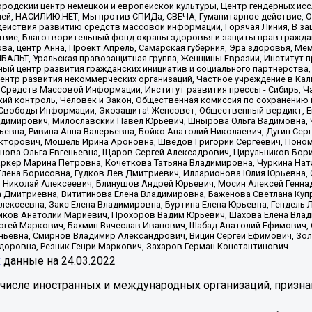
родский центр немецкой и европейской культуры, Центр гендерных исс
ачей, НАСИЛИЮ.НЕТ, Мы против СПИДа, СВЕЧА, Гуманитарное действие, 
ействия развитию средств массовой информации, Горячая Линия, В защ
твие, Благотворительный фонд охраны здоровья и защиты прав гражда
 Сова, центр Анна, Проект Апрель, Самарская губерния, Эра здоровья, 
ИБАЛЬТ, Уральская правозащитная группа, Женщины Евразии, Институт п
ый центр развития гражданских инициатив и социального партнерства,
нтр развития некоммерческих организаций, Частное учреждение в Кал
 Средств Массовой Информации, Институт развития прессы - Сибирь, Ч
ий контроль, Человек и Закон, Общественная комиссия по сохранению
я Свободы Информации, Экозащита!-Женсовет, Общественный вердикт, 
ладимирович, Милославский Павел Юрьевич, Шнырова Ольга Вадимовна,
ьевна, Ривина Анна Валерьевна, Бойко Анатолий Николаевич, Дугин Сер
икторович, Мошель Ирина Ароновна, Шведов Григорий Сергеевич, Поно
нова Ольга Евгеньевна, Щаров Сергей Алексадрович, Цирульников Бори
ркер Марина Петровна, Кочеткова Татьяна Владимировна, Чуркина Нат
Елена Борисовна, Гудков Лев Дмитриевич, Илларионова Юлия Юрьевна, С
 Николай Алексеевич, Блинушов Андрей Юрьевич, Мосин Алексей Генна
а Дмитриевна, Вититинова Елена Владимировна, Баженова Светлана Куп
Алексеевна, Закс Елена Владимировна, Буртина Елена Юрьевна, Гендель
иков Анатолий Мариевич, Прохоров Вадим Юрьевич, Шахова Елена Влад
ргей Маркович, Бахмин Вячеслав Иванович, Шабад Анатолий Ефимович, 
ьевна, Смирнов Владимир Александрович, Вицин Сергей Ефимович, Зол
доровна, Резник Генри Маркович, Захаров Герман Константинович
x
данные на
24.03.2022
 числе иностранных и международных организаций, призна