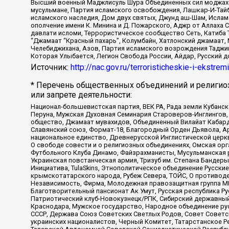
Высший военный Маджлисуль Шура Объединенных сил моджахедо
мусульмане, Партия исламского освобождения, Лашкар-И-Тай
исламского наследия, Дом двух святых, Джунд аш-Шам, Ислам
ополчение имени К. Минина и Д. Пожарского, Аджр от Аллаха 
давлати исломи, Террористическое сообщество Сеть, Катиба Та
“Джамаат “Красный пахарь”, Колумбайн, Хатлонский джамаат, 
Челебиджихана, Азов, Партия исламского возрождения Таджи
Которая Улыбается, Легион Свобода России, Айдар, Русский 
Источник:
http://nac.gov.ru/terroristicheskie-i-ekstrem
* Перечень общественных объединений и религио
или запрете деятельности:
Национал-большевистская партия, ВЕК РА, Рада земли Кубан
Перуна, Мужская Духовная Семинария Староверов-Инглингов, 
общество, Джамаат мувахидов, Объединенный Вилайат Кабарды
Славянский союз, Формат-18, Благородный Орден Дьявола, А
национальное единство, Древнерусской Инглистической церк
О свободе совести и о религиозных объединениях, Омская ор
Футбольного Клуба Динамо, Файзрахманисты, Мусульманская р
Украинская повстанческая армия, Тризуб им. Степана Бандеры,
Инициатива, TulaSkins, Этнополитическое объединение Русски
крымскотатарского народа, Рубеж Севера, ТОЙС, О противоде
Независимость, Фирма, Молодежная правозащитная группа МПГ
Благотворительный пансионат Ак Умут, Русская республика Рус
Патриотический клуб-Новокузнецк/РПК, Сибирский державный 
Краснодара, Мужское государство, Народное объединение ру
СССР, Держава Союз Советских Светлых Родов, Совет Советски
украинских националистов, Черный Комитет, Татарстанское 