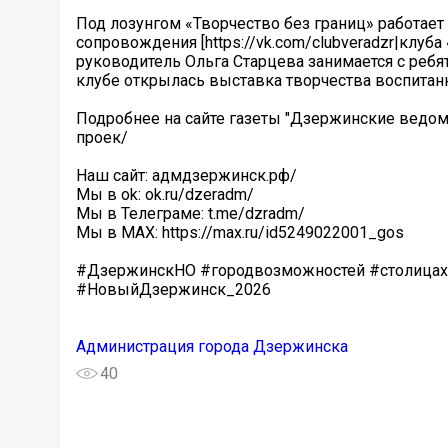
Под лозунгом «Творчество без границ» работает
сопровождения [https://vk.com/clubveradzr|клуб
руководитель Ольга Старцева занимается с ребя
клубе открылась выставка творчества воспитан
Подробнее на сайте газеты "Дзержинские ведомос
проек/
Наш сайт: адмдзержинск.рф/
Мы в ok: ok.ru/dzeradm/
Мы в Телеграме: t.me/dzradm/
Мы в MAX: https://max.ru/id5249022001_gos
#ДзержинскНО #городвозможностей #столица
#НовыйДзержинск_2026
Администрация города Дзержинска
40