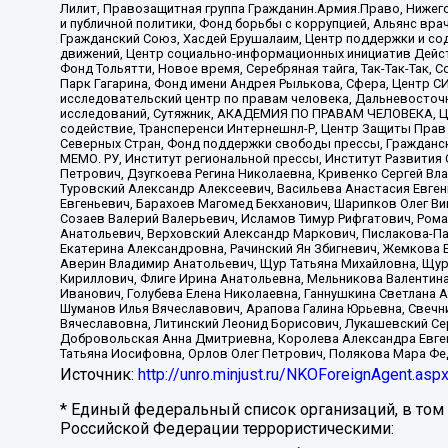
Лилит, Правозащитная группа Гражданин.Армия.Право, Нижего
и публичной политики, Фонд борьбы с коррупцией, Альянс вр
Гражданский Союз, Хасдей Ерушалаим, Центр поддержки и сод
движений, Центр социально-информационных инициатив Дейс
Фонд Тольятти, Новое время, Серебряная тайга, Так-Так-Так,
Парк Гагарина, Фонд имени Андрея Рылькова, Сфера, Центр С
исследовательский центр по правам человека, Дальневосточн
исследований, Сутяжник, АКАДЕМИЯ ПО ПРАВАМ ЧЕЛОВЕКА, Це
содействие, Трансперенси Интернешнл-Р, Центр Защиты Прав
Северных Стран, Фонд поддержки свободы прессы, Гражданск
МЕМО. РУ, Институт региональной прессы, Институт Развити
Петрович, Дзугкоева Регина Николаевна, Кривенко Сергей В
Туровский Александр Алексеевич, Васильева Анастасия Евген
Евгеньевич, Барахоев Магомед Бекханович, Шарипков Олег В
Созаев Валерий Валерьевич, Исламов Тимур Рифгатович, Рома
Анатольевич, Верховский Александр Маркович, Пислакова-Па
Екатерина Александровна, Рачинский Ян Збигневич, Жемкова 
Аверин Владимир Анатольевич, Щур Татьяна Михайловна, Щур
Кириллович, Флиге Ирина Анатольевна, Мельникова Валентин
Иванович, Голубева Елена Николаевна, Ганнушкина Светлана 
Шуманов Илья Вячеславович, Арапова Галина Юрьевна, Свечн
Вячеславовна, Литинский Леонид Борисович, Лукашевский Се
Добровольская Анна Дмитриевна, Королева Александра Евген
Татьяна Иосифовна, Орлов Олег Петрович, Полякова Мара Фе
Источник:
http://unro.minjust.ru/NKOForeignAgent.asp
* Единый федеральный список организаций, в том
Российской Федерации террористическими: