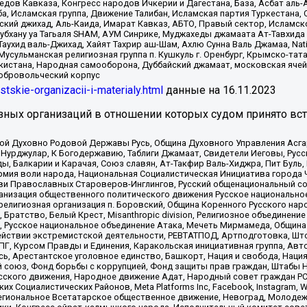
в Кавказа, Конгресс народов Ичкерии и Дагестана, База, Асбат аль-Ан
ба, Исламская группа, Движение Талибан, Исламская партия Туркестан
ский джихад, Аль-Каида, Имарат Кавказ, АБТО, Правый сектор, Исламск
Субхану уа Тагьаля SHAM, АУМ Синрике, Муджахеды джамаата Ат-Тавхида
ухид валь-Джихад, Хайят Тахрир аш-Шам, Ахлю Сунна Валь Джамаа, Natio
Мусульманская религиозная группа п. Кушкуль г. Оренбург, Крымско-т
кистана, Народная самооборона, Дуббайский джамаат, московская ячей
добровольческий корпус
istskie-organizacii-i-materialy.html
данные на
16.11.2023
зных организаций в отношении которых судом принято вс
ской Духовно Родовой Державы Русь, Община Духовного Управления Асг
Нурджулар, К Богодержавию, Таблиги Джамаат, Свидетели Иеговы, Рус
, Балкарии и Карачая, Союз славян, Ат-Такфир Валь-Хиджра, Пит Буль,
рмия воли народа, Национальная Социалистическая Инициатива города 
ви Православных Староверов-Инглингов, Русский общенациональный сою
ганизация общественного политического движения Русское национально
елигиозная организация п. Боровский, Община Коренного Русского нар
 Братство, Белый Крест, Misanthropic division, Религиозное объединен
е, Русское национальное объединение Атака, Мечеть Мирмамеда, Община
йствии экстремистской деятельности, РЕВТАТПОД, Артподготовка, Што
, Курсом Правды и Единения, Каракольская инициативная группа, Автог
ь, Арестантское уголовное единство, Башкорт, Нация и свобода, Нация и
союз, Фонд борьбы с коррупцией, Фонд защиты прав граждан, Штабы На
сского движения, Народное движение Адат, Народный совет граждан РС
х Социалистических Районов, Meta Platforms Inc, Facebook, Instagram
Региональное Всетатарское общественное движение, Невоград, Молоде