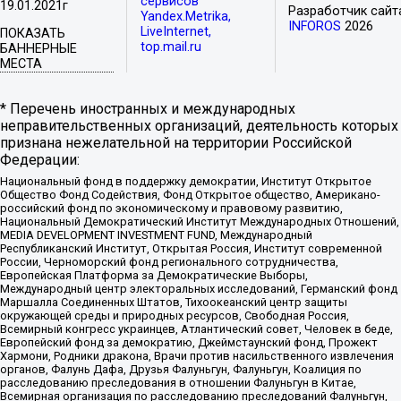
сервисов
19.01.2021г
Разработчик сайт
Yandex.Metrika,
INFOROS
2026
LiveInternet,
ПОКАЗАТЬ
top.mail.ru
БАННЕРНЫЕ
МЕСТА
* Перечень иностранных и международных
неправительственных организаций, деятельность которых
признана нежелательной на территории Российской
Федерации:
Национальный фонд в поддержку демократии, Институт Открытое
Общество Фонд Содействия, Фонд Открытое общество, Американо-
российский фонд по экономическому и правовому развитию,
Национальный Демократический Институт Международных Отношений,
MEDIA DEVELOPMENT INVESTMENT FUND, Международный
Республиканский Институт, Открытая Россия, Институт современной
России, Черноморский фонд регионального сотрудничества,
Европейская Платформа за Демократические Выборы,
Международный центр электоральных исследований, Германский фонд
Маршалла Соединенных Штатов, Тихоокеанский центр защиты
окружающей среды и природных ресурсов, Свободная Россия,
Всемирный конгресс украинцев, Атлантический совет, Человек в беде,
Европейский фонд за демократию, Джеймстаунский фонд, Прожект
Хармони, Родники дракона, Врачи против насильственного извлечения
органов, Фалунь Дафа, Друзья Фалуньгун, Фалуньгун, Коалиция по
расследованию преследования в отношении Фалуньгун в Китае,
Всемирная организация по расследованию преследований Фалуньгун,