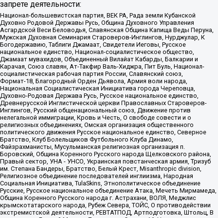
запрете деятельности:
Национал-большевистская партия, ВЕК РА, Рада земли Кубанской
Духовно Родовой Державы Русь, Община Духовного Управления
Асгардской Веси Беловодья, Славянская Община Капища Веды Перуна,
Мужская Духовная Семинария Староверов-Инглингов, Нурджулар, К
Богодержавию, Таблиги Джамаат, Свидетели Иеговы, Русское
национальное единство, Национал-социалистическое общество,
Джамаат мувахидов, Объединенный Вилайат Кабарды, Балкарии и
Карачая, Союз славян, Ат-Такфир Валь-Хиджра, Пит Буль, Национал-
социалистическая рабочая партия России, Славянский союз,
Формат-18, Благородный Орден Дьявола, Армия воли народа,
Национальная Социалистическая Инициатива города Череповца,
Духовно-Родовая Держава Русь, Русское национальное единство,
Древнерусской Инглистической церкви Православных Староверов-
Инглингов, Русский общенациональный союз, Движение против
нелегальной иммиграции, Кровь и Честь, О свободе совести и о
религиозных объединениях, Омская организация общественного
политического движения Русское национальное единство, Северное
Братство, Клуб Болельщиков Футбольного Клуба Динамо,
Файзрахманисты, Мусульманская религиозная организация п.
Боровский, Община Коренного Русского народа Щелковского района,
Правый сектор, УНА - УНСО, Украинская повстанческая армия, Тризуб
им. Степана Бандеры, Братство, Белый Крест, Misanthropic division,
Религиозное объединение последователей инглиизма, Народная
Социальная Инициатива, TulaSkins, Этнополитическое объединение
Русские, Русское национальное объединение Атака, Мечеть Мирмамеда,
Община Коренного Русского народа г. Астрахани, ВОЛЯ, Меджлис
крымскотатарского народа, Рубеж Севера, ТОЙС, О противодействии
экстремистской деятельности, РЕВТАТПОД, Артподготовка, Штольц, В