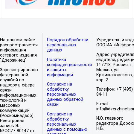
На данном сайте
Порядок обработки
Учредитель и изд
распространяется
персональных
ООО ИА «Инфорос
информация
данных
Адрес учредителя
сетевого издания
Политика
издателя, редакци
"Дзержинец".
конфиденциальности
117218, Россия, г.
Зарегистрировано
и защиты
Москва, ул.
Федеральной
информации
Кржижановского, 
службой по
кор. 2
Согласие на
надзору в сфере
обработку
Телефон: +7 (495)
связи,
персональных
84-11
информационных
данных обратной
технологий и
E-mail:
связи
массовых
info@dzerzhinetspr
коммуникаций
Согласие на
(Роскомнадзор).
И.О. главного
обработку
Реестровая
редактора Дорох
персональных
запись Эл
Н.В.
данных с помощью
№ФС77-80147 от