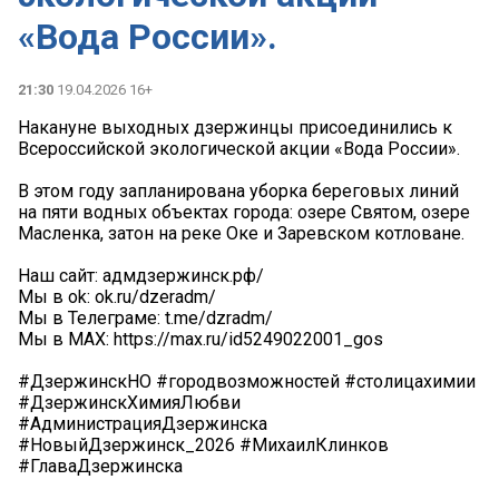
«Вода России».
21:30
19.04.2026 16+
Накануне выходных дзержинцы присоединились к
Всероссийской экологической акции «Вода России».
В этом году запланирована уборка береговых линий
на пяти водных объектах города: озере Святом, озере
Масленка, затон на реке Оке и Заревском котловане.
Наш сайт: адмдзержинск.рф/
Мы в ok: ok.ru/dzeradm/
Мы в Телеграме: t.me/dzradm/
Мы в MAX: https://max.ru/id5249022001_gos
#ДзержинскНО #городвозможностей #столицахимии
#ДзержинскХимияЛюбви
#АдминистрацияДзержинска
#НовыйДзержинск_2026 #МихаилКлинков
#ГлаваДзержинска