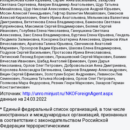
Илларионова Юлия Юрьевна, Саранг Анна Васильевна, Захарова
Светлана Сергеевна, Аверин Владимир Анатольевич, Щур Татьяна
Михайловна, Щур Николай Алексеевич, Блинушов Андрей Юрьевич,
Мосин Алексей Геннадьевич, Гефтер Валентин Михайлович, Симонов
Алексей Кириллович, Флиге Ирина Анатольевна, Мельникова Валентина
Дмитриевна, Вититинова Елена Владимировна, Баженова Светлана
Куприяновна, Максимов Сергей Владимирович, Беляев Сергей
Иванович, Голубева Елена Николаевна, Ганнушкина Светлана
Алексеевна, Закс Елена Владимировна, Буртина Елена Юрьевна, Гендель
Людмила Залмановна, Кокорина Екатерина Алексеевна, Шуманов Илья
Вячеславович, Арапова Галина Юрьевна, Свечников Анатолий
Мариевич, Прохоров Вадим Юрьевич, Шахова Елена Владимировна,
Подузов Сергей Васильевич, Протасова Ирина Вячеславовна,
Литинский Леонид Борисович, Лукашевский Сергей Маркович, Бахмин
Вячеслав Иванович, Шабад Анатолий Ефимович, Сухих Дарья
Николаевна, Орлов Олег Петрович, Добровольская Анна Дмитриевна,
Королева Александра Евгеньевна, Смирнов Владимир Александрович,
Вицин Сергей Ефимович, Золотухин Борис Андреевич, Левинсон Лев
Семенович, Локшина Татьяна Иосифовна, Орлов Олег Петрович,
Полякова Мара Федоровна, Резник Генри Маркович, Захаров Герман
Константинович
Источник:
http://unro.minjust.ru/NKOForeignAgent.aspx
данные на
24.03.2022
* Единый федеральный список организаций, в том числе
иностранных и международных организаций, признанных
в соответствии с законодательством Российской
Федерации террористическими: