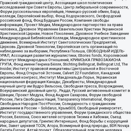
Пражский гражданский центр, Ассоциация школ политических
исследований при Совете Европы, Центр либеральной современности,
Форум русскоязычных европейцев, Немецко-русский обмен, Бард
колледж, Европейский выбор, Фонд Ходорковского, Оксфордский
российский фонд, Фонд Будущее России, Компания свободы
информации, Проект Медиа, Международное партнерство за права
человека, Духовное Управление Евангельских Христиан Украинской
Христианской Церкви, Новое Поколение, Духовное Учебное Заведение
Международный Библейский Колледж, Международное христианское
движение, Всемирный Институт Саентологических Предприятий,
Церковь Духовной Технологии, Европейская сеть организаций по
наблюдению за выборами, Республика Польша, СВОБОДНЫЙ ИДЕЛЬ-
УРАЛ, Ассоциация развития журналистики, IStories fonds, Королевский
Институт Международных Отношений, КРИМСЬКА ПРАВОЗАХИСНА
ГРУПА, Фонд имени Генриха Бёлля, Stichting Bellingcat, Bellingcat Ltd, The
Insider, Институт правовой инициативы Центральной и Восточной
Европы, Фонд Открытой Эстонии, Calvert 22 Foundation, Канадский
украинский конгресс, Институт Макдональда-Лорье, Украинская
национальная федерация Канады, Декабристы, Международный
научный центр им Вудро Вильсона, Свободная пресса, Возрождение,
Всеукраинский духовный центр , Риддл, Русский антивоенный комитет в
Швеции, Проект Медуза, Фонд Андрея Сахарова, Форум свободной
России, Лига Свободных Наций, Transparеncy International, Форум
Свободных Народов ПостРоссии, Солидарность с гражданским
движением в России – Solidarus, КрымSOS, Свободный университет,
Институт государственного управления, Форум гражданского общества
Россия, Беллона, Союз жителей островов Тисима и Хабомаи, Съезд
народных депутатов, Гринпис Интернешнл, Фонд борьбы с коррупцией
Инк, Завет церквей TCCN, Агора, Всемирный фонд природы, BDR Novaja
Gazeta-Europe, Алтай проект, Образовательный дом прав человека