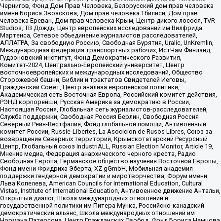
Чернигов, Фонд Дом Прав Человека, Белорусский дом прав человека
имени Бориса Звозскова, Дом прав человека Тбилиси, Дом прав
человека Ереван, Дом прав человека Крым, Центр дикого лосося, TVR
Studios, ТВ Дождь, Центр европейских исследований им Вилфрида
Мартенса, Сетевое объединение журналистов расследователей,
АЛЛАТРА, За свободную Россию, Свободная Бурятия, Uralic, UnKremlin,
Международная федерация транспортных рабочих, ИстЧам Финланд,
Гудзоновский институт, Фонд Демократического Развития,
Комитет-2024, Центрально-Европейский университет, Центр
восточноевропейских и международных исследований, Общество
Сторожевой башни, Библии и трактатов Свидетелей Иеговы,
Гражданский Совет, Центр анализа европейской политики,
Академическая сеть Восточная Европа, Российский комитет действия,
РЭНД корпорейшн, Русская Америка за демократию в России,
Настоящая Россия, Глобальная сеть журналистов-расследователей,
Служба поддержки, Свободная Россия Берлин, Свободная Россия
Северный Рейн-Вестфалия, Фонд глобальной помощи, Антивоенный
комитет России, Russie-Libertes, La Asocicion de Rusos Libres, Союз за
возвращение Северных территорий, Крымскотатарский Ресурсный
Центр, Глобальный союз IndustriALL, Russian Election Monitor, Article 19,
Мнение медиа, Федерация анархического черного креста, Радио
Свободная Европа, Германское общество изучения Восточной Европы,
Фонд имени Фридриха Эберта, XZ gGmbH, Мобильная академия
поддержки гендерной демократии и миротворчества, Форум имени
Льва Копелева, American Councils for International Education, Cultural
Vistas, Institute of International Education, Антивоенное движение Антальи,
Открытый диалог, Школа международных отношений и
государственной политики им Питера Мунка, Российско-канадский
демократический альянс, Школа международных отношений им
Нормана Патерсона, Центр Гражданских Свобод, Фонд Бориса Немцова