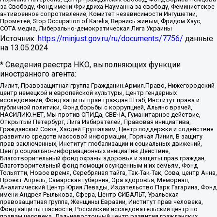
за Свободу, Фонд имени Фридриха Науманна за свободу, Феминистское
антивоенное сопротивление, Комитет независимости Ингушетии,
Прометей, Stop Occupation of Karelia, Вернись живым, Фридом Хаус,
СОТА медиа, Либерально-демократическая Лига Украины
Источник:
https://minjust.gov.ru/ru/documents/7756/
данные
на
13.05.2024
* Сведения реестра НКО, выполняющих функции
иностранного агента:
Лилит, Правозащитная группа Гражданин.Армия.Право, Нижегородский
центр немецкой и европейской культуры, Центр гендерных
исследований, Фонд защиты прав граждан Штаб, Институт права и
публичной политики, Фонд борьбы с коррупцией, Альянс врачей,
НАСИЛИЮ.НЕТ, Мы против СПИДа, СВЕЧА, Гуманитарное действие,
Открытый Петербург, Лига Избирателей, Правовая инициатива,
Гражданский Союз, Хасдей Ерушалаим, Центр поддержки и содействия
развитию средств массовой информации, Горячая Линия, В защиту
прав заключенных, Институт глобализации и социальных движений,
Центр социально-информационных инициатив Действие,
Благотворительный фонд охраны здоровья и защиты прав граждан,
Благотворительный фонд помощи осужденным и их семьям, Фонд
Тольятти, Новое время, Серебряная тайга, Так-Так-Так, Сова, центр Анна,
Проект Апрель, Самарская губерния, Эра здоровья, Мемориал,
Аналитический Центр Юрия Левады, Издательство Парк Гагарина, Фонд
имени Андрея Рылькова, Сфера, Центр СИБАЛЬТ, Уральская
правозащитная группа, Женщины Евразии, Институт прав человека,
Фонд защиты гласности, Российский исследовательский центр по
правам человека, Дальневосточный центр развития гражданских