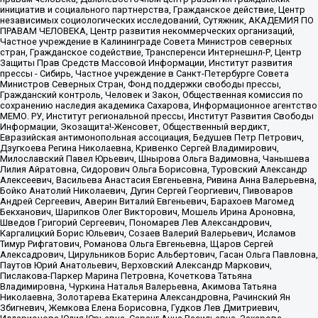
инициатив и социального партнерства, Гражданское действие, Центр
независимых социологических исследований, Сутяжник, АКАДЕМИЯ ПО
ПРАВАМ ЧЕЛОВЕКА, Центр развития некоммерческих организаций,
Частное учреждение в Калининграде Совета Министров северных
стран, Гражданское содействие, Трансперенси Интернешнл-Р, Центр
Защиты Прав Средств Массовой Информации, Институт развития
прессы - Сибирь, Частное учреждение в Санкт-Петербурге Совета
Министров Северных Стран, Фонд поддержки свободы прессы,
Гражданский контроль, Человек и Закон, Общественная комиссия по
сохранению наследия академика Сахарова, Информационное агентство
МЕМО. РУ, Институт региональной прессы, Институт Развития Свободы
Информации, Экозащита!-Женсовет, Общественный вердикт,
Евразийская антимонопольная ассоциация, Бедушев Петр Петрович,
Дзугкоева Регина Николаевна, Кривенко Сергей Владимирович,
Милославский Павел Юрьевич, Шнырова Ольга Вадимовна, Чанышева
Лилия Айратовна, Сидорович Ольга Борисовна, Туровский Александр
Алексеевич, Васильева Анастасия Евгеньевна, Ривина Анна Валерьевна,
Бойко Анатолий Николаевич, Дугин Сергей Георгиевич, Пивоваров
Андрей Сергеевич, Аверин Виталий Евгеньевич, Барахоев Магомед
Бекханович, Шарипков Олег Викторович, Мошель Ирина Ароновна,
Шведов Григорий Сергеевич, Пономарев Лев Александрович,
Каргалицкий Борис Юльевич, Созаев Валерий Валерьевич, Исламов
Тимур Рифгатович, Романова Ольга Евгеньевна, Щаров Сергей
Алексадрович, Цирульников Борис Альбертович, Гасан Ольга Павловна,
Паутов Юрий Анатольевич, Верховский Александр Маркович,
Пислакова-Паркер Марина Петровна, Кочеткова Татьяна
Владимировна, Чуркина Наталья Валерьевна, Акимова Татьяна
Николаевна, Золотарева Екатерина Александровна, Рачинский Ян
Збигневич, Жемкова Елена Борисовна, Гудков Лев Дмитриевич,