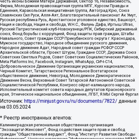
честь иконы Божией Матери Державная, Сектор 16, Независимость,
Фирма, Молодежная правозащитная группа МПГ, Курсом Правды и
Единения, Каракольская инициативная группа, Автоград Крю, Союз
Славянских Сил Руси, Алля-Аят, Благотворительный пансионат Ак Умут,
Русская республика Русь, Арестантское уголовное единство, Башкорт,
Нация и свобода, Нация и свобода, W.H.С., Фалунь Дафа, Иртыш Ultras,
Русский Патриотический клуб-Новокузнецк/РПК, Сибирский державный
союз, Фонд борьбы с коррупцией, Фонд защиты прав граждан, Штабы
Навального, Совет граждан СССР Прикубанского округа г. Краснодара,
Мужское государство, Народное объединение русского движения,
Народное движение Адат, Народный совет граждан РСФСР СССР
Архангельской области, Проект Штурм, Граждане СССР, Держава Союз
Советских Светлых Родов, Совет Советских Социалистических Районов,
Meta Platforms Inc, Facebook, Instagram, WhatsApp, СИЧ-С14,
Добровольческое Движение Организации украинских националистов,
Черный Комитет, Татарстанское Региональное Всетатарское
общественное движение, Невоград, Молодежное Демократическое
Движение Весна, Верховный Совет Татарской Автономной Советской
Социалистической Республики, Конгресс ойрат-калмыцкого народа,
Исполнительный комитет совета народных депутатов Красноярского
края, Этническое национальное объединение, ЛГБТ, Я.МЫ Сергей Фургал
Источник:
https://minjust.gov.ru/ru/documents/7822/
данные
на
03.05.2024
* Реестр иностранных агентов:
Калининградская региональная общественная организация "Экозащита!-Женсовет", Фонд содействия защите прав и свобод граждан "Общественный вердикт", Фонд "Институт Развития Свободы Информации", Частное учреждение "Информационное агентство МЕМО. РУ", Региональная общественная организация "Общественная комиссия по сохранению наследия академика Сахарова", Фонд поддержки свободы прессы, Санкт-Петербургская общественная правозащитная организация "Гражданский контроль", Межрегиональная общественная организация "Информационно-просветительский центр "Мемориал", Региональный Фонд "Центр Защиты Прав Средств Массовой Информации", с 05.12.2023 Фонд "Центр Защиты Прав Средств массовой информации", Региональная общественная благотворительная организация помощи беженцам и мигрантам "Гражданское содействие", Негосударственное образовательное учреждение дополнительного профессионального образования (повышение квалификации) специалистов "АКАДЕМИЯ ПО ПРАВАМ ЧЕЛОВЕКА", Свердловская региональная общественная организация "Сутяжник", Автономная некоммерческая организация "Центр независимых социологических исследований", Союз общественных объединений "Российский исследовательский центр по правам человека", Региональное общественное учреждение научно-информационный центр "МЕМОРИАЛ", Некоммерческая организация "Фонд защиты гласности", Автономная некоммерческая организация "Институт прав человека", Городская общественная организация "Екатеринбургское общество "МЕМОРИАЛ", Городская общественная организация "Рязанское историко-просветительское и правозащитное общество "Мемориал" (Рязанский Мемориал), Челябинский региональный орган общественной самодеятельности – женское общественное объединение "Женщины Евразии", Челябинский региональный орган общественной самодеятельности "Уральская правозащитная группа", Фонд содействия защите здоровья и социальной справедливости имени Андрея Рылькова, Автономная Некоммерческая Организация "Аналитический Центр Юрия Левады", Автономная некоммерческая организация социальной поддержки населения "Проект Апрель", Региональная общественная организация помощи женщинам и детям, находящимся в кризисной ситуации "Информационно-методический центр "Анна", Фонд содействия развитию массовых коммуникаций и правовому просвещению "Так-так-Так", Фонд содействия устойчивому развитию "Серебряная тайга", Свердловский региональный общественный фонд социальных проектов "Новое время", "Idel.Реалии", Кавказ.Реалии, Крым.Реалии, Телеканал Настоящее Время, Татаро-башкирская служба Радио Свобода (Azatliq Radiosi), Радио Свободная Европа/Радио Свобода (PCE/PC), "Сибирь.Реалии", "Фактограф", Благотворительный фонд помощи осужденным и их семьям, Автономная некоммерческая организация "Институт глобализации и социальных движений", Фонд "В защиту прав заключенных", Частное учреждение "Центр поддержки и содействия развитию средств массовой информации", Пензенский региональный общественный благотворительный фонд "Гражданский союз", "Север.Реалии", Некоммерческая организация Фонд "Правовая инициатива", Общество с ограниченной ответственностью "Радио Свободная Европа/Радио Свобода", Чешское информационное агентство "MEDIUM-ORIENT", Красноярская региональная общественная организация "Мы против СПИДа", Камалягин Денис Николаевич, Маркелов Сергей Евгеньевич, Пономарев Лев Александрович, Савицкая Людмила Алексеевна, Автономная некоммерческая организация "Центр по работе с проблемой насилия "НАСИЛИЮ.НЕТ", Межрегиональный профессиональный союз работников здравоохранения "Альянс врачей", Юридическое лицо, зарегистрированное в Латвийской Республике, SIA "Medusa Project" (регистрационный номер 40103797863, дата регистрации 10.06.2014), Некоммерческая организация "Фонд по борьбе с коррупцией", Автономная некоммерческая организация "Институт права и публичной политики", Баданин Роман Сергеевич, Гликин Максим Александрович, Железнова Мария Михайловна, Лукьянова Юлия Сергеевна, Маетная Елизавета Витальевна, Маняхин Петр Борисович, Чуракова Ольга Владимировна, Ярош Юлия Петровна, Юридическое лицо "The Insider SIA", зарегистрированное в Риге, Латвийская Республика (дата регистрации 26.06.2015), являющееся администратором доменного имени интернет-издания "The Insider SIA", https://theins.ru, Постернак Алексей Евгеньевич, Рубин Михаил Аркадьевич, Анин Роман Александрович, Юридическое лицо Istories fonds, зарегистрированное в Латвийской Республике (регистрационный номер 50008295751, дата регистрации 24.02.2020), Великовский Дмитрий Александрович, Долинина Ирина Николаевна, Мароховская Алеся Алексеевна, Шлейнов Роман Юрьевич, Шмагун Олеся Валентиновна, Общество с ограниченной ответственностью "Альтаир 2021", Общество с ограниченной ответственностью "Вега 2021", Общество с ограниченной ответственностью "Главный редактор 2021", Общество с ограниченной ответственностью "Ромашки монолит", Важенков Артем Валерьевич, Ивановская областная общественная организация "Центр гендерных исследований", Гурман Юрий Альбертович, Медиапроект "ОВД-Инфо", Егоров Владимир Владимирович, Жилинский Владимир Александрович, Общество с ограниченной ответственностью "ЗП", Иванова София Юрьевна, Карезина Инна Павловна, Кильтау Екатерина Викторовна, Петров Алексей Викторович, Пискунов Сергей Евгеньевич, Смирнов Сергей Сергеевич, Тихонов Михаил Сергеевич, Общество с ограниченной ответственностью "ЖУРНАЛИСТ-ИНОСТРАННЫЙ АГЕНТ", Арапова Галина Юрьевна, Вольтская Татьяна Анатольевна, Американская компания "Mason G.E.S. Anonymous Foundation" (США), являющаяся владельцем интернет-издания https://mnews.world/, Компания "Stichting Bellingcat", зарегистрированная в Нидерландах (дата регистрации 11.07.2018), Захаров Андрей Вячеславович, Клепиковская Екатерина Дмитриевна, Общество с ограниченной ответственностью "МЕМО", Перл Роман Александрович, Симонов Евгений Алексеевич, Соловьева Елена Анатольевна, Сотников Даниил Владимирович, Сурначева Елизавета Дмитриевна, Автономная некоммерческая организация по защите прав человека и информированию населения "Якутия – Наше Мнение", Общество с ограниченной ответственностью "Москоу диджитал медиа", с 26.01.2023 Общество с ограниченной ответственностью "Чайка Белые сады", Ветошкина Валерия Валерьевна, Заговора Максим Александрович, Межрегиональное общественное движение "Российская ЛГБТ - сеть", Оленичев Максим Владимирович, Павлов Иван Юрьевич, Скворцова Елена Сергеевна, Общество с ограниченной ответственностью "Как бы инагент", Кочетков Игорь Викторович, Общество с ограниченной ответственностью "Честные выборы", Еланчик Олег Александрович, Общество с ограниченной ответственностью "Нобелевский призыв", Гималова Регина Эмилевна, Григорьев Андрей Валерьевич, Григорьева Алина Александровна, Ассоциация по содействию защите прав призывников, альтернативнослужащих и военнослужащих "Правозащитная группа "Гражданин.Армия.Право", Хисамова Регина Фаритовна, Автономная некоммерческая организация по реализации социально-правовых программ "Лилит", Дальневосточное общественное движение "Маяк", Санкт-Петербургская ЛГБТ-инициативная группа "Выход", Инициативная группа ЛГБТ+ "Реверс", Алексеев Андрей Викторович, Бекбулатова Таисия Львовна, Беляев Иван Михайлович, Владыкина Елена Сергеевна, Гельман Марат Александрович, Никульшина Вероника Юрьевна, Толоконникова Надежда Андреевна, Шендерович Виктор Анатольевич, Общество с ограниченной ответственностью "Данное сообщение", Общество с ограниченной ответственностью Издательский дом "Новая глава", Айнбиндер Александра Александровна, Московский комьюнити-центр для ЛГБТ+инициатив, Благотворительный фонд развития филантропии, Deutsche Welle (Германия, Kurt-Schumacher-Strasse 3, 53113 Bonn), Борзунова Мария Михайловна, Воробьев Виктор Викторович, Голубева Анна Львовна, Константинова Алла Михайловна, Малкова Ирина Владимировна, Мурадов Мурад Абдулгалимович, Осетинская Елизавета Николаевна, Понасенков Евгений Николаевич, Ганапольский Матвей Юрьевич, Киселев Евгений Алексеевич, Борухович Ирина Григорьевна, Дремин Иван Тимофеевич, Дубровский Дмитрий Викторович, Красноярская региональная общественная организация поддержки и развития альтернативных образовательных технологий и межкультурных коммуникаций "ИНТЕРРА", Маяковская Екатерина Алексеевна, Фейгин Марк Захарович, Филимонов Андрей Викторович, Дзугкоева Регина Николаевна, Доброхотов Роман Александрович, Дудь Юрий Александрович, Елкин Сергей Владимирович, Кругликов Кирилл Игоревич, Сабунаева Мария Леонидовна, Семенов Алексей Владимирович, Шаинян Карен Багратович, Шульман Екатерина Михайловна, Асафьев Артур Валерьевич, Вахштайн Виктор Семенович, Венедиктов Алексей Алексеевич, Лушникова Екатерина Евгеньевна, Волков Леонид Михайлович, Невзоров Александр Глебович, Пархоменко Сергей Борисович, Сироткин Ярослав Николаевич, Кара-Мурза Владимир Владимирович, Баранова Наталья Владимировна, Гозман Леонид Яковлевич, Кагарлицкий Борис Юльевич, Климарев Михаил Валерьевич, Милов Владимир Станиславович, Автономная некоммерческая организация Краснодарский центр современного искусства "Типография", Моргенштерн Алишер Тагирович, Соболь Любовь Эдуардовна, Общество с ограниченной ответственностью "ЛИЗА НОРМ", Каспаров Гарри Кимович, Ходорковский Михаил Борисович, Общество с ограниченной ответственностью "Апрельские тезисы", Данилович Ирина Брониславовна, Кашин Олег Владимирович, Петров Николай Владимирович, Пивоваров Алексей Владимирович, Соколов Михаил Владимирович, Цветкова Юлия Владимировна, Чичваркин Евгений Александрович, Комитет против пыток/Команда против пыток, Общество с ограниченной ответственностью "Первый научный", Общество с ограниченной ответственностью "Вертолет и ко", Белоцерковская Вероника Борисовна, Кац Максим Евгеньевич, Лазарева Татьяна Юрьевна, Шаведдинов Руслан Табризович, Яшин Илья Валерьевич, Общество с ограниченной ответственностью "Иноагент ААВ", Алешковский Дмитрий Петрович, Альбац Евгения Марковна, Быков Дмитрий Львович, Галямина Юлия Евгеньевна, Лойко Сергей Леонидович, Мартынов Кирилл Константинович, Медведев Сергей Александрович, Крашенинников Федор Геннадиевич, Гордеева Катерина Вл