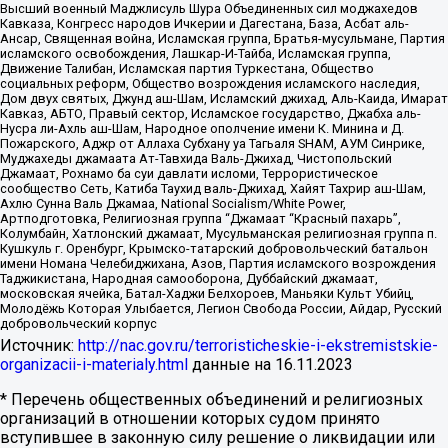
Высший военный Маджлисуль Шура Объединенных сил моджахедов
Кавказа, Конгресс народов Ичкерии и Дагестана, База, Асбат аль-
Ансар, Священная война, Исламская группа, Братья-мусульмане, Партия
исламского освобождения, Лашкар-И-Тайба, Исламская группа,
Движение Талибан, Исламская партия Туркестана, Общество
социальных реформ, Общество возрождения исламского наследия,
Дом двух святых, Джунд аш-Шам, Исламский джихад, Аль-Каида, Имарат
Кавказ, АБТО, Правый сектор, Исламское государство, Джабха аль-
Нусра ли-Ахль аш-Шам, Народное ополчение имени К. Минина и Д.
Пожарского, Аджр от Аллаха Субхану уа Тагьаля SHAM, АУМ Синрике,
Муджахеды джамаата Ат-Тавхида Валь-Джихад, Чистопольский
Джамаат, Рохнамо ба суи давлати исломи, Террористическое
сообщество Сеть, Катиба Таухид валь-Джихад, Хайят Тахрир аш-Шам,
Ахлю Сунна Валь Джамаа, National Socialism/White Power,
Артподготовка, Религиозная группа “Джамаат “Красный пахарь”,
Колумбайн, Хатлонский джамаат, Мусульманская религиозная группа п.
Кушкуль г. Оренбург, Крымско-татарский добровольческий батальон
имени Номана Челебиджихана, Азов, Партия исламского возрождения
Таджикистана, Народная самооборона, Дуббайский джамаат,
московская ячейка, Батал-Хаджи Белхороев, Маньяки Культ Убийц,
Молодёжь Которая Улыбается, Легион Свобода России, Айдар, Русский
добровольческий корпус
Источник:
http://nac.gov.ru/terroristicheskie-i-ekstremistskie-
organizacii-i-materialy.html
данные на
16.11.2023
* Перечень общественных объединений и религиозных
организаций в отношении которых судом принято
вступившее в законную силу решение о ликвидации или