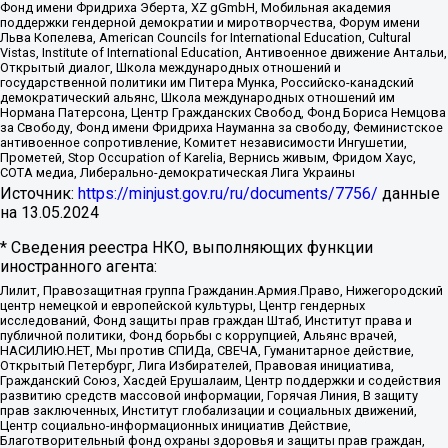
Фонд имени Фридриха Эберта, XZ gGmbH, Мобильная академия
поддержки гендерной демократии и миротворчества, Форум имени
Льва Копелева, American Councils for International Education, Cultural
Vistas, Institute of International Education, Антивоенное движение Антальи,
Открытый диалог, Школа международных отношений и
государственной политики им Питера Мунка, Российско-канадский
демократический альянс, Школа международных отношений им
Нормана Патерсона, Центр Гражданских Свобод, Фонд Бориса Немцова
за Свободу, Фонд имени Фридриха Науманна за свободу, Феминистское
антивоенное сопротивление, Комитет независимости Ингушетии,
Прометей, Stop Occupation of Karelia, Вернись живым, Фридом Хаус,
СОТА медиа, Либерально-демократическая Лига Украины
Источник:
https://minjust.gov.ru/ru/documents/7756/
данные
на
13.05.2024
* Сведения реестра НКО, выполняющих функции
иностранного агента:
Лилит, Правозащитная группа Гражданин.Армия.Право, Нижегородский
центр немецкой и европейской культуры, Центр гендерных
исследований, Фонд защиты прав граждан Штаб, Институт права и
публичной политики, Фонд борьбы с коррупцией, Альянс врачей,
НАСИЛИЮ.НЕТ, Мы против СПИДа, СВЕЧА, Гуманитарное действие,
Открытый Петербург, Лига Избирателей, Правовая инициатива,
Гражданский Союз, Хасдей Ерушалаим, Центр поддержки и содействия
развитию средств массовой информации, Горячая Линия, В защиту
прав заключенных, Институт глобализации и социальных движений,
Центр социально-информационных инициатив Действие,
Благотворительный фонд охраны здоровья и защиты прав граждан,