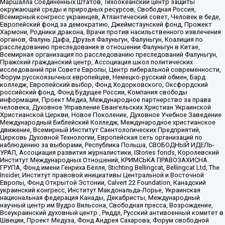
Маршалла Соединенных Штатов, Тихоокеанский центр защиты
окружающей среды и природных ресурсов, Свободная Россия,
Всемирный конгресс украинцев, Атлантический совет, Человек в беде,
Европейский фонд за демократию, Джеймстаунский фонд, Прожект
Хармони, Родники дракона, Врачи против насильственного извлечения
органов, Фалунь Дафа, Друзья Фалуньгун, Фалуньгун, Коалиция по
расследованию преследования в отношении Фалуньгун в Китае,
Всемирная организация по расследованию преследований Фалуньгун,
Пражский гражданский центр, Ассоциация школ политических
исследований при Совете Европы, Центр либеральной современности,
Форум русскоязычных европейцев, Немецко-русский обмен, Бард
колледж, Европейский выбор, Фонд Ходорковского, Оксфордский
российский фонд, Фонд Будущее России, Компания свободы
информации, Проект Медиа, Международное партнерство за права
человека, Духовное Управление Евангельских Христиан Украинской
Христианской Церкви, Новое Поколение, Духовное Учебное Заведение
Международный Библейский Колледж, Международное христианское
движение, Всемирный Институт Саентологических Предприятий,
Церковь Духовной Технологии, Европейская сеть организаций по
наблюдению за выборами, Республика Польша, СВОБОДНЫЙ ИДЕЛЬ-
УРАЛ, Ассоциация развития журналистики, IStories fonds, Королевский
Институт Международных Отношений, КРИМСЬКА ПРАВОЗАХИСНА
ГРУПА, Фонд имени Генриха Бёлля, Stichting Bellingcat, Bellingcat Ltd, The
Insider, Институт правовой инициативы Центральной и Восточной
Европы, Фонд Открытой Эстонии, Calvert 22 Foundation, Канадский
украинский конгресс, Институт Макдональда-Лорье, Украинская
национальная федерация Канады, Декабристы, Международный
научный центр им Вудро Вильсона, Свободная пресса, Возрождение,
Всеукраинский духовный центр , Риддл, Русский антивоенный комитет в
Швеции, Проект Медуза, Фонд Андрея Сахарова, Форум свободной