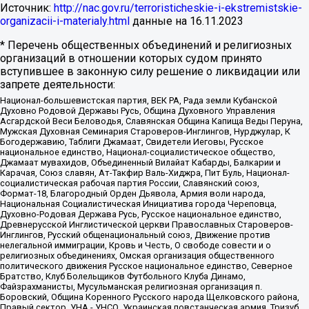
Источник:
http://nac.gov.ru/terroristicheskie-i-ekstremistskie-
organizacii-i-materialy.html
данные на
16.11.2023
* Перечень общественных объединений и религиозных
организаций в отношении которых судом принято
вступившее в законную силу решение о ликвидации или
запрете деятельности:
Национал-большевистская партия, ВЕК РА, Рада земли Кубанской
Духовно Родовой Державы Русь, Община Духовного Управления
Асгардской Веси Беловодья, Славянская Община Капища Веды Перуна,
Мужская Духовная Семинария Староверов-Инглингов, Нурджулар, К
Богодержавию, Таблиги Джамаат, Свидетели Иеговы, Русское
национальное единство, Национал-социалистическое общество,
Джамаат мувахидов, Объединенный Вилайат Кабарды, Балкарии и
Карачая, Союз славян, Ат-Такфир Валь-Хиджра, Пит Буль, Национал-
социалистическая рабочая партия России, Славянский союз,
Формат-18, Благородный Орден Дьявола, Армия воли народа,
Национальная Социалистическая Инициатива города Череповца,
Духовно-Родовая Держава Русь, Русское национальное единство,
Древнерусской Инглистической церкви Православных Староверов-
Инглингов, Русский общенациональный союз, Движение против
нелегальной иммиграции, Кровь и Честь, О свободе совести и о
религиозных объединениях, Омская организация общественного
политического движения Русское национальное единство, Северное
Братство, Клуб Болельщиков Футбольного Клуба Динамо,
Файзрахманисты, Мусульманская религиозная организация п.
Боровский, Община Коренного Русского народа Щелковского района,
Правый сектор, УНА - УНСО, Украинская повстанческая армия, Тризуб