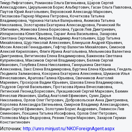
Тимур Рифгатович, Романова Ольга Евгеньевна, Щаров Сергей
Алексадрович, Цирульников Борис Альбертович, Гасан Ольга Павловна,
Паутов Юрий Анатольевич, Верховский Александр Маркович,
Пислакова-Паркер Марина Петровна, Кочеткова Татьяна
Владимировна, Чуркина Наталья Валерьевна, Акимова Татьяна
Николаевна, Золотарева Екатерина Александровна, Рачинский Ян
Збигневич, Жемкова Елена Борисовна, Гудков Лев Дмитриевич,
Илларионова Юлия Юрьевна, Саранг Анна Васильевна, Захарова
Светлана Сергеевна, Аверин Владимир Анатольевич, Щур Татьяна
Михайловна, Щур Николай Алексеевич, Блинушов Андрей Юрьевич,
Мосин Алексей Геннадьевич, Гефтер Валентин Михайлович, Симонов
Алексей Кириллович, Флиге Ирина Анатольевна, Мельникова Валентина
Дмитриевна, Вититинова Елена Владимировна, Баженова Светлана
Куприяновна, Максимов Сергей Владимирович, Беляев Сергей
Иванович, Голубева Елена Николаевна, Ганнушкина Светлана
Алексеевна, Закс Елена Владимировна, Буртина Елена Юрьевна, Гендель
Людмила Залмановна, Кокорина Екатерина Алексеевна, Шуманов Илья
Вячеславович, Арапова Галина Юрьевна, Свечников Анатолий
Мариевич, Прохоров Вадим Юрьевич, Шахова Елена Владимировна,
Подузов Сергей Васильевич, Протасова Ирина Вячеславовна,
Литинский Леонид Борисович, Лукашевский Сергей Маркович, Бахмин
Вячеслав Иванович, Шабад Анатолий Ефимович, Сухих Дарья
Николаевна, Орлов Олег Петрович, Добровольская Анна Дмитриевна,
Королева Александра Евгеньевна, Смирнов Владимир Александрович,
Вицин Сергей Ефимович, Золотухин Борис Андреевич, Левинсон Лев
Семенович, Локшина Татьяна Иосифовна, Орлов Олег Петрович,
Полякова Мара Федоровна, Резник Генри Маркович, Захаров Герман
Константинович
Источник:
http://unro.minjust.ru/NKOForeignAgent.aspx