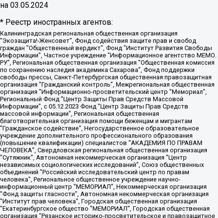
на
03.05.2024
* Реестр иностранных агентов:
Калининградская региональная общественная организация "Экозащита!-Женсовет", Фонд содействия защите прав и свобод граждан "Общественный вердикт", Фонд "Институт Развития Свободы Информации", Частное учреждение "Информационное агентство МЕМО. РУ", Региональная общественная организация "Общественная комиссия по сохранению наследия академика Сахарова", Фонд поддержки свободы прессы, Санкт-Петербургская общественная правозащитная организация "Гражданский контроль", Межрегиональная общественная организация "Информационно-просветительский центр "Мемориал", Региональный Фонд "Центр Защиты Прав Средств Массовой Информации", с 05.12.2023 Фонд "Центр Защиты Прав Средств массовой информации", Региональная общественная благотворительная организация помощи беженцам и мигрантам "Гражданское содействие", Негосударственное образовательное учреждение дополнительного профессионального образования (повышение квалификации) специалистов "АКАДЕМИЯ ПО ПРАВАМ ЧЕЛОВЕКА", Свердловская региональная общественная организация "Сутяжник", Автономная некоммерческая организация "Центр независимых социологических исследований", Союз общественных объединений "Российский исследовательский центр по правам человека", Региональное общественное учреждение научно-информационный центр "МЕМОРИАЛ", Некоммерческая организация "Фонд защиты гласности", Автономная некоммерческая организация "Институт прав человека", Городская общественная организация "Екатеринбургское общество "МЕМОРИАЛ", Городская общественная организация "Рязанское историко-просветительское и правозащитное общество "Мемориал" (Рязанский Мемориал), Челябинский региональный орган общественной самодеятельности – женское общественное объединение "Женщины Евразии", Челябинский региональный орган общественной самодеятельности "Уральская правозащитная группа", Фонд содействия защите здоровья и социальной справедливости имени Андрея Рылькова, Автономная Некоммерческая Организация "Аналитический Центр Юрия Левады", Автономная некоммерческая организация социальной поддержки населения "Проект Апрель", Региональная общественная организация помощи женщинам и детям, находящимся в кризисной ситуации "Информационно-методический центр "Анна", Фонд содействия развитию массовых коммуникаций и правовому просвещению "Так-так-Так", Фонд содействия устойчивому развитию "Серебряная тайга", Свердловский региональный общественный фонд социальных проектов "Новое время", "Idel.Реалии", Кавказ.Реалии, Крым.Реалии, Телеканал Настоящее Время, Татаро-башкирская служба Радио Свобода (Azatliq Radiosi), Радио Свободная Европа/Радио Свобода (PCE/PC), "Сибирь.Реалии", "Фактограф", Благотворительный фонд помощи осужденным и их семьям, Автономная некоммерческая организация "Институт глобализации и социальных движений", Фонд "В защиту прав заключенных", Частное учреждение "Центр поддержки и содействия развитию средств массовой информации", Пензенский региональный общественный благотворительный фонд "Гражданский союз", "Север.Реалии", Некоммерческая организация Фонд "Правовая инициатива", Общество с ограниченной ответственностью "Радио Свободная Европа/Радио Свобода", Чешское информационное агентство "MEDIUM-ORIENT", Красноярская региональная общественная организация "Мы против СПИДа", Камалягин Денис Николаевич, Маркелов Сергей Евгеньевич, Пономарев Лев Александрович, Савицкая Людмила Алексеевна, Автономная некоммерческая организация "Центр по работе с проблемой насилия "НАСИЛИЮ.НЕТ", Межрегиональный профессиональный союз работников здравоохранения "Альянс врачей", Юридическое лицо, зарегистрированное в Латвийской Республике, SIA "Medusa Project" (регистрационный номер 40103797863, дата регистрации 10.06.2014), Некоммерческая организация "Фонд по борьбе с коррупцией", Автономная некоммерческая организация "Институт права и публичной политики", Баданин Роман Сергеевич, Гликин Максим Александрович, Железнова Мария Михайловна, Лукьянова Юлия Сергеевна, Маетная Елизавета Витальевна, Маняхин Петр Борисович, Чуракова Ольга Владимировна, Ярош Юлия Петровна, Юридическое лицо "The Insider SIA", зарегистрированное в Риге, Латвийская Республика (дата регистрации 26.06.2015), являющееся администратором доменного имени интернет-издания "The Insider SIA", https://theins.ru, Постернак Алексей Евгеньевич, Рубин Михаил Аркадьевич, Анин Роман Александрович, Юридическое лицо Istories fonds, зарегистрированное в Латвийской Республике (регистрационный номер 50008295751, дата регистрации 24.02.2020), Великовский Дмитрий Александрович, Долинина Ирина Николаевна, Мароховская Алеся Алексеевна, Шлейнов Роман Юрьевич, Шмагун Олеся Валентиновна, Общество с ограниченной ответственностью "Альтаир 2021", Общество с ограниченной ответственностью "Вега 2021", Общество с ограниченной ответственностью "Главный редактор 2021", Общество с ограниченной ответственностью "Ромашки монолит", Важенков Артем Валерьевич, Ивановская областная общественная организация "Центр гендерных исследований", Гурман Юрий Альбертович, Медиапроект "ОВД-Инфо", Егоров Владимир Владимирович, Жилинский Владимир Александрович, Общество с ограниченной ответственностью "ЗП", Иванова София Юрьевна, Карезина Инна Павловна, Кильтау Екатерина Викторовна, Петров Алексей Викторович, Пискунов Сергей Евгеньевич, Смирнов Сергей Сергеевич, Тихонов Михаил Сергеевич, Общество с ограниченной ответственностью "ЖУРНАЛИСТ-ИНОСТРАННЫЙ АГЕНТ", Арапова Галина Юрьевна, Вольтская Татьяна Анатольевна, Американская компания "Mason G.E.S. Anonymous Foundation" (США), являющаяся владельцем интернет-издания https://mnews.world/, Компания "Stichting Bellingcat", зарегистрированная в Нидерландах (дата регистрации 11.07.2018), Захаров Андрей Вячеславович, Клепиковская Екатерина Дмитриевна, Общество с ограниченной ответственностью "МЕМО", Перл Роман Александрович, Симонов Евгений Алексеевич, Соловьева Елена Анатольевна, Сотников Даниил Владимирович, Сурначева Елизавета Дмитриевна, Автономная некоммерческая организация по защите прав человека и информированию населения "Якутия – Наше Мнение", Общество с ограниченной ответственностью "Москоу диджитал медиа", с 26.01.2023 Общество с ограниченной ответственностью "Чайка Белые сады", Ветошкина Валерия Валерьевна, Заговора Максим Александрович, Межрегиональное общественное движение "Российская ЛГБТ - сеть", Оленичев Максим Владимирович, Павлов Иван Юрьевич, Скворцова Елена Сергеевна, Общество с ограниченной ответственностью "Как бы инагент", Кочетков Игорь Викторович, Общество с ограниченной ответственностью "Честные выборы", Еланчик Олег Александрович, Общество с ограниченной ответственностью "Нобелевский призыв", Гималова Регина Эмилевна, Григорьев Андрей Валерьевич, Григорьева Алина Александровна, Ассоциация по содействию защите прав призывников, альтернативнослужащих и военнослужащих "Правозащитная группа "Гражданин.Армия.Право", Хисамова Регина Фаритовна, Автономная некоммерческая организация по реализации социально-правовых программ "Лилит", Дальневосточное общественное движение "Маяк", Санкт-Петербургская ЛГБТ-инициативная группа "Выход", Инициативная группа ЛГБТ+ "Реверс", Алексеев Андрей Викторович, Бекбулатова Таисия Львовна, Беляев Иван Михайлович, Владыкина Елена Сергеевна, Гельман Марат Александрович, Никульшина Вероника Юрьевна, Толоконникова Надежда Андреевна, Шендерович Виктор Анатольевич, Общество с ограниченной ответственностью "Данное сообщение", Общество с ограниченной ответственностью Издательский дом "Новая глава", Айнбиндер Александра Александровна, Московский комьюнити-центр для ЛГБТ+инициатив, Благотворительный фонд развития филантропии, Deutsche Welle (Германия, Kurt-Schumacher-Strasse 3, 53113 Bonn), Борзунова Мария Михайловна, Воробьев Виктор Викторович, Голубева Анна Львовна, Константинова Алла Михайловна, Малкова Ирина Владимировна, Мурадов Мурад Абдулгалимович, Осетинская Елизавета Николаевна, Понасенков Евгений Николаевич, Ганапольский Матвей Юрьевич, Киселев Евгений Алексеевич, Борухович Ирина Григорьевна, Дремин Иван Тимофеевич, Дубровский Дмитрий Викторович, Красноярская региональная общественная организация поддержки и развития альтернативных образовательных технологий и межкультурных коммуникаций "ИНТЕРРА", Маяковская Екатерина Алексеевна, Фейгин Марк Захарович, Филимонов Андрей Викторович, Дзугкоева Регина Николаевна, Доброхотов Роман Александрович, Дудь Юрий Александрович, Елкин Сергей Владимирович, Кругликов Кирилл Игоревич, Сабунаева Мария Леонидовна, Семенов Алексей Владимирович, Шаинян Карен Багратович, Шульман Екатерина Михайловна, Асафьев Артур Валерьевич, Вахштайн Виктор Семенович, Венедиктов Алексей Алексеевич, Лушникова Екатерина Евгеньевна, Волков Леонид Михайлович, Невзоров Александр Глебович, Пархоменко Сергей Борисович, Сироткин Ярослав Николаевич, Кара-Мурза Владимир Владимирович, Баранова Наталья Владимировна, Гозман Леонид Яковлевич, Кагарлицкий Борис Юльевич, Климарев Михаил Валерьевич, Милов Владимир Станиславович, Автономная некоммерческая организация Краснодарский центр современного искусства "Типография", Моргенштерн Алишер Тагирович, Соболь Любовь Эдуардовна, Общество с ограниченной ответственностью "ЛИЗА НОРМ", Каспаров Гарри Кимович, Ходорковский Михаил Борисович, Общество с ограниченной ответственностью "Апрельские тезисы", Данилович Ирина Брониславовна, Кашин Олег Владимирович, Петров Николай Владимирович, Пивоваров Алексей Владимирович, Соколов Михаил Владимирович, Цветкова Юлия Владимировна, Чичваркин Евгений Александрович, Комитет против пыток/Команда против пыток, Общество с ограниченной ответственностью "Первый научный", Общество с ограниченной ответственностью "Вертолет и ко", Белоцерковская Вероника Борисовна, Кац Максим Евгеньевич, Лазарева Татьяна Юрьевна, Шаведдинов Руслан Табризович, Яшин Илья Валерьевич, Общество с ограниченной ответственностью "Иноагент ААВ", Алешковский Дмитрий Петрович, Альбац Евгения Марковна, Быков Дмитрий Львович, Галямина Юлия Евгеньевна, Лойко Сергей Леонидович, Мартынов Кирилл Константинович, Медведев Сергей Александрович, Крашенинников Федор Геннадиевич, Гордеева Катерина Вл