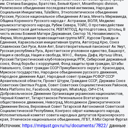
им. Степана Бандеры, Братство, Белый Крест, Misanthropic division,
Религиозное объединение последователей инглиизма, Народная
Социальная Инициатива, TulaSkins, Этнополитическое объединение
Русские, Русское национальное объединение Атака, Мечеть Мирмамеда,
Община Коренного Русского народа г. Астрахани, ВОЛЯ, Меджлис
крымскотатарского народа, Рубеж Севера, ТОЙС, О противодействии
экстремистской деятельности, РЕВТАТПОД, Артподготовка, Штольц, В
честь иконы Божией Матери Державная, Сектор 16, Независимость,
Фирма, Молодежная правозащитная группа МПГ, Курсом Правды и
Единения, Каракольская инициативная группа, Автоград Крю, Союз
Славянских Сил Руси, Алля-Аят, Благотворительный пансионат Ак Умут,
Русская республика Русь, Арестантское уголовное единство, Башкорт,
Нация и свобода, Нация и свобода, W.H.С., Фалунь Дафа, Иртыш Ultras,
Русский Патриотический клуб-Новокузнецк/РПК, Сибирский державный
союз, Фонд борьбы с коррупцией, Фонд защиты прав граждан, Штабы
Навального, Совет граждан СССР Прикубанского округа г. Краснодара,
Мужское государство, Народное объединение русского движения,
Народное движение Адат, Народный совет граждан РСФСР СССР
Архангельской области, Проект Штурм, Граждане СССР, Держава Союз
Советских Светлых Родов, Совет Советских Социалистических Районов,
Meta Platforms Inc, Facebook, Instagram, WhatsApp, СИЧ-С14,
Добровольческое Движение Организации украинских националистов,
Черный Комитет, Татарстанское Региональное Всетатарское
общественное движение, Невоград, Молодежное Демократическое
Движение Весна, Верховный Совет Татарской Автономной Советской
Социалистической Республики, Конгресс ойрат-калмыцкого народа,
Исполнительный комитет совета народных депутатов Красноярского
края, Этническое национальное объединение, ЛГБТ, Я.МЫ Сергей Фургал
Источник:
https://minjust.gov.ru/ru/documents/7822/
данные