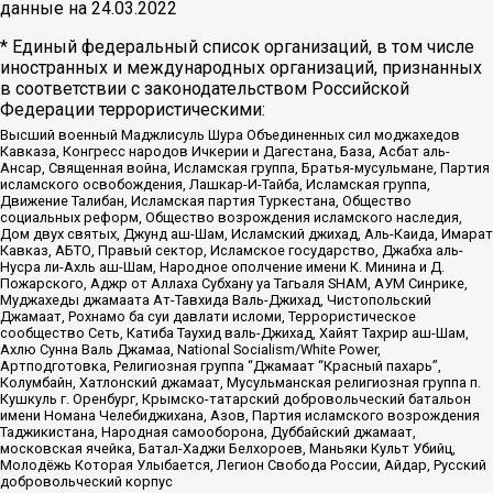
данные на
24.03.2022
* Единый федеральный список организаций, в том числе
иностранных и международных организаций, признанных
в соответствии с законодательством Российской
Федерации террористическими:
Высший военный Маджлисуль Шура Объединенных сил моджахедов
Кавказа, Конгресс народов Ичкерии и Дагестана, База, Асбат аль-
Ансар, Священная война, Исламская группа, Братья-мусульмане, Партия
исламского освобождения, Лашкар-И-Тайба, Исламская группа,
Движение Талибан, Исламская партия Туркестана, Общество
социальных реформ, Общество возрождения исламского наследия,
Дом двух святых, Джунд аш-Шам, Исламский джихад, Аль-Каида, Имарат
Кавказ, АБТО, Правый сектор, Исламское государство, Джабха аль-
Нусра ли-Ахль аш-Шам, Народное ополчение имени К. Минина и Д.
Пожарского, Аджр от Аллаха Субхану уа Тагьаля SHAM, АУМ Синрике,
Муджахеды джамаата Ат-Тавхида Валь-Джихад, Чистопольский
Джамаат, Рохнамо ба суи давлати исломи, Террористическое
сообщество Сеть, Катиба Таухид валь-Джихад, Хайят Тахрир аш-Шам,
Ахлю Сунна Валь Джамаа, National Socialism/White Power,
Артподготовка, Религиозная группа “Джамаат “Красный пахарь”,
Колумбайн, Хатлонский джамаат, Мусульманская религиозная группа п.
Кушкуль г. Оренбург, Крымско-татарский добровольческий батальон
имени Номана Челебиджихана, Азов, Партия исламского возрождения
Таджикистана, Народная самооборона, Дуббайский джамаат,
московская ячейка, Батал-Хаджи Белхороев, Маньяки Культ Убийц,
Молодёжь Которая Улыбается, Легион Свобода России, Айдар, Русский
добровольческий корпус