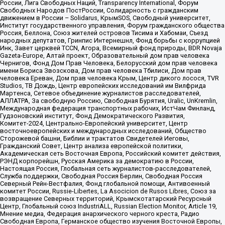
России, Лига Свободных Наций, Transparеncy International, Форум
Свободных Народов ПостРоссии, Солидарность с гражданским
движением в России – Solidarus, КрымSOS, Свободный университет,
Институт государственного управления, Форум гражданского общества
Россия, Беллона, Союз жителей островов Тисима и Хабомаи, Съезд
народных депутатов, Гринпис Интернешнл, Фонд борьбы с коррупцией
Инк, Завет церквей TCCN, Агора, Всемирный фонд природы, BDR Novaja
Gazeta-Europe, Алтай проект, Образовательный дом прав человека
Чернигов, Фонд Дом Прав Человека, Белорусский дом прав человека
имени Бориса Звозскова, Дом прав человека Тбилиси, Дом прав
человека Ереван, Дом прав человека Крым, Центр дикого лосося, TVR
Studios, ТВ Дождь, Центр европейских исследований им Вилфрида
Мартенса, Сетевое объединение журналистов расследователей,
АЛЛАТРА, За свободную Россию, Свободная Бурятия, Uralic, UnKremlin,
Международная федерация транспортных рабочих, ИстЧам Финланд,
Гудзоновский институт, Фонд Демократического Развития,
Комитет-2024, Центрально-Европейский университет, Центр
восточноевропейских и международных исследований, Общество
Сторожевой башни, Библии и трактатов Свидетелей Иеговы,
Гражданский Совет, Центр анализа европейской политики,
Академическая сеть Восточная Европа, Российский комитет действия,
РЭНД корпорейшн, Русская Америка за демократию в России,
Настоящая Россия, Глобальная сеть журналистов-расследователей,
Служба поддержки, Свободная Россия Берлин, Свободная Россия
Северный Рейн-Вестфалия, Фонд глобальной помощи, Антивоенный
комитет России, Russie-Libertes, La Asocicion de Rusos Libres, Союз за
возвращение Северных территорий, Крымскотатарский Ресурсный
Центр, Глобальный союз IndustriALL, Russian Election Monitor, Article 19,
Мнение медиа, Федерация анархического черного креста, Радио
Свободная Европа, Германское общество изучения Восточной Европы,