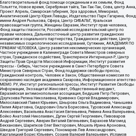
Благотворительный фонд помощи осужденным и их семьям, Фонд
Тольятти, Новое время, Серебряная тайга, Так-Так-Так, Сова, центр Анна,
Проект Апрель, Самарская губерния, Эра здоровья, Мемориал,
Аналитический Центр Юрия Левады, Издательство Парк Гагарина, Фонд
имени Андрея Рылькова, Сфера, Центр СИБАЛЬТ, Уральская
правозащитная группа, Женщины Евразии, Институт прав человека,
Фонд защиты гласности, Российский исследовательский центр по
правам человека, Дальневосточный центр развития гражданских
инициатив и социального партнерства, Гражданское действие, Центр
независимых социологических исследований, Сутяжник, АКАДЕМИЯ ПО
ПРАВАМ ЧЕЛОВЕКА, Центр развития некоммерческих организаций,
Частное учреждение в Калининграде Совета Министров северных
стран, Гражданское содействие, Трансперенси Интернешнл-Р, Центр
Защиты Прав Средств Массовой Информации, Институт развития
прессы - Сибирь, Частное учреждение в Санкт-Петербурге Совета
Министров Северных Стран, Фонд поддержки свободы прессы,
Гражданский контроль, Человек и Закон, Общественная комиссия по
сохранению наследия академика Сахарова, Информационное агентство
МЕМО. РУ, Институт региональной прессы, Институт Развития Свободы
Информации, Экозащита!-Женсовет, Общественный вердикт,
Евразийская антимонопольная ассоциация, Бедушев Петр Петрович,
Дзугкоева Регина Николаевна, Кривенко Сергей Владимирович,
Милославский Павел Юрьевич, Шнырова Ольга Вадимовна, Чанышева
Лилия Айратовна, Сидорович Ольга Борисовна, Туровский Александр
Алексеевич, Васильева Анастасия Евгеньевна, Ривина Анна Валерьевна,
Бойко Анатолий Николаевич, Дугин Сергей Георгиевич, Пивоваров
Андрей Сергеевич, Аверин Виталий Евгеньевич, Барахоев Магомед
Бекханович, Шарипков Олег Викторович, Мошель Ирина Ароновна,
Шведов Григорий Сергеевич, Пономарев Лев Александрович,
Каргалицкий Борис Юльевич, Созаев Валерий Валерьевич, Исламов