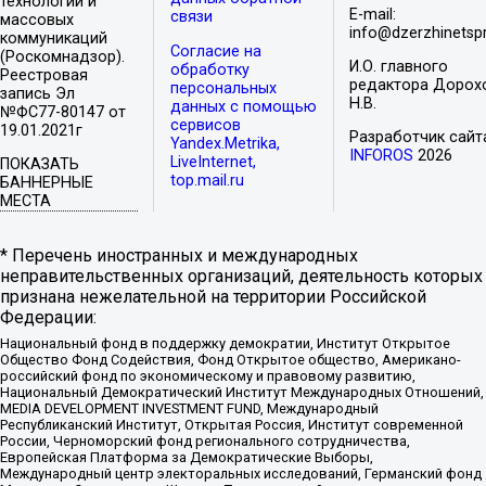
технологий и
E-mail:
связи
массовых
info@dzerzhinetspr
коммуникаций
Согласие на
(Роскомнадзор).
И.О. главного
обработку
Реестровая
редактора Дорох
персональных
запись Эл
Н.В.
данных с помощью
№ФС77-80147 от
сервисов
19.01.2021г
Разработчик сайт
Yandex.Metrika,
INFOROS
2026
LiveInternet,
ПОКАЗАТЬ
top.mail.ru
БАННЕРНЫЕ
МЕСТА
* Перечень иностранных и международных
неправительственных организаций, деятельность которых
признана нежелательной на территории Российской
Федерации:
Национальный фонд в поддержку демократии, Институт Открытое
Общество Фонд Содействия, Фонд Открытое общество, Американо-
российский фонд по экономическому и правовому развитию,
Национальный Демократический Институт Международных Отношений,
MEDIA DEVELOPMENT INVESTMENT FUND, Международный
Республиканский Институт, Открытая Россия, Институт современной
России, Черноморский фонд регионального сотрудничества,
Европейская Платформа за Демократические Выборы,
Международный центр электоральных исследований, Германский фонд