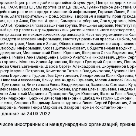
родский центр немецкой и европейской культуры, Центр гендерных исс
ачей, НАСИЛИЮ.НЕТ, Мы против СПИДа, СВЕЧА, Гуманитарное действие, 
ействия развитию средств массовой информации, Горячая Линия, В защ
твие, Благотворительный фонд охраны здоровья и защиты прав гражда
 Сова, центр Анна, Проект Апрель, Самарская губерния, Эра здоровья, 
ИБАЛЬТ, Уральская правозащитная группа, Женщины Евразии, Институт п
ый центр развития гражданских инициатив и социального партнерства,
нтр развития некоммерческих организаций, Частное учреждение в Кал
 Средств Массовой Информации, Институт развития прессы - Сибирь, Ч
ий контроль, Человек и Закон, Общественная комиссия по сохранению
я Свободы Информации, Экозащита!-Женсовет, Общественный вердикт, 
ладимирович, Милославский Павел Юрьевич, Шнырова Ольга Вадимовна,
ьевна, Ривина Анна Валерьевна, Бойко Анатолий Николаевич, Дугин Сер
икторович, Мошель Ирина Ароновна, Шведов Григорий Сергеевич, Поно
нова Ольга Евгеньевна, Щаров Сергей Алексадрович, Цирульников Бори
ркер Марина Петровна, Кочеткова Татьяна Владимировна, Чуркина Нат
Елена Борисовна, Гудков Лев Дмитриевич, Илларионова Юлия Юрьевна, С
 Николай Алексеевич, Блинушов Андрей Юрьевич, Мосин Алексей Генна
а Дмитриевна, Вититинова Елена Владимировна, Баженова Светлана Куп
Алексеевна, Закс Елена Владимировна, Буртина Елена Юрьевна, Гендель
иков Анатолий Мариевич, Прохоров Вадим Юрьевич, Шахова Елена Влад
ргей Маркович, Бахмин Вячеслав Иванович, Шабад Анатолий Ефимович, 
ьевна, Смирнов Владимир Александрович, Вицин Сергей Ефимович, Зол
доровна, Резник Генри Маркович, Захаров Герман Константинович
x
данные на
24.03.2022
 числе иностранных и международных организаций, призна