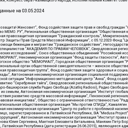
ки, Конгресс ойрат-калмыцкого народа, Исполнительный комитет сове
анные на
03.05.2024
 "Мы против СПИДа", Камалягин Денис Николаевич, Маркелов Сергей Евгеньевич, Пономарев Лев Александрович, Савицкая Людмила Алексеевна, Автономная некоммерческая организация "Центр по работе с проблемой насилия "НАСИЛИЮ.НЕТ", Межрегиональный профессиональный союз работников здравоохранения "Альянс врачей", Юридическое лицо, зарегистрированное в Латвийской Республике, SIA "Medusa Project" (регистрационный номер 40103797863, дата регистрации 10.06.2014), Некоммерческая организация "Фонд по борьбе с коррупцией", Автономная некоммерческая организация "Институт права и публичной политики", Баданин Роман Сергеевич, Гликин Максим Александрович, Железнова Мария Михайловна, Лукьянова Юлия Сергеевна, Маетная Елизавета Витальевна, Маняхин Петр Борисович, Чуракова Ольга Владимировна, Ярош Юлия Петровна, Юридическое лицо "The Insider SIA", зарегистрированное в Риге, Латвийская Республика (дата регистрации 26.06.2015), являющееся администратором доменного имени интернет-издания "The Insider SIA", https://theins.ru, Постернак Алексей Евгеньевич, Рубин Михаил Аркадьевич, Анин Роман Александрович, Юридическое лицо Istories fonds, зарегистрированное в Латвийской Республике (регистрационный номер 50008295751, дата регистрации 24.02.2020), Великовский Дмитрий Александрович, Долинина Ирина Николаевна, Мароховская Алеся Алексеевна, Шлейнов Роман Юрьевич, Шмагун Олеся Валентиновна, Общество с ограниченной ответственностью "Альтаир 2021", Общество с ограниченной ответственностью "Вега 2021", Общество с ограниченной ответственностью "Главный редактор 2021", Общество с ограниченной ответственностью "Ромашки монолит", Важенков Артем Валерьевич, Ивановская областная общественная организация "Центр гендерных исследований", Гурман Юрий Альбертович, Медиапроект "ОВД-Инфо", Егоров Владимир Владимирович, Жилинский Владимир Александрович, Общество с ограниченной ответственностью "ЗП", Иванова София Юрьевна, Карезина Инна Павловна, Кильтау Екатерина Викторовна, Петров Алексей Викторович, Пискунов Сергей Евгеньевич, Смирнов Сергей Сергеевич, Тихонов Михаил Сергеевич, Общество с ограниченной ответственностью "ЖУРНАЛИСТ-ИНОСТРАННЫЙ АГЕНТ", Арапова Галина Юрьевна, Вольтская Татьяна Анатольевна, Американская компания "Mason G.E.S. Anonymous Foundation" (США), являющаяся владельцем интернет-издания https://mnews.world/, Компания "Stichting Bellingcat", зарегистрированная в Нидерландах (дата регистрации 11.07.2018), Захаров Андрей Вячеславович, Клепиковская Екатерина Дмитриевна, Общество с ограниченной ответственностью "МЕМО", Перл Роман Александрович, Симонов Евгений Алексеевич, Соловьева Елена Анатольевна, Сотников Даниил Владимирович, Сурначева Елизавета Дмитриевна, Автономная некоммерческая организация по защите прав человека и информированию населения "Якутия – Наше Мнение", Общество с ограниченной ответственностью "Москоу диджитал медиа", с 26.01.2023 Общество с ограниченной ответственностью "Чайка Белые сады", Ветошкина Валерия Валерьевна, Заговора Максим Александрович, Межрегиональное общественное движение "Российская ЛГБТ - сеть", Оленичев Максим Владимирович, Павлов Иван Юрьевич, Скворцова Елена Сергеевна, Общество с ограниченной ответственностью "Как бы инагент", Кочетков Игорь Викторович, Общество с ограниченной ответственностью "Честные выборы", Еланчик Олег Александрович, Общество с ограниченной ответственностью "Нобелевский призыв", Гималова Регина Эмилевна, Григорьев Андрей Валерьевич, Григорьева Алина Александровна, Ассоциация по содействию защите прав призывников, альтернативнослужащих и военнослужащих "Правозащитная группа "Гражданин.Армия.Право", Хисамова Регина Фаритовна, Автономная некоммерческая организация по реализации социально-правовых программ "Лилит"