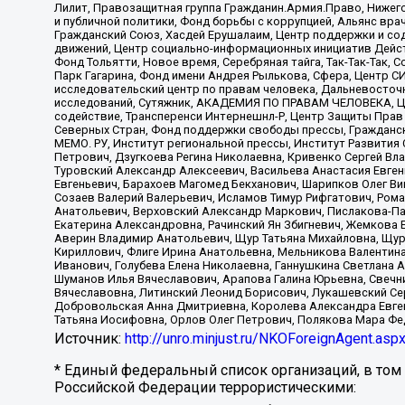
Лилит, Правозащитная группа Гражданин.Армия.Право, Нижего
и публичной политики, Фонд борьбы с коррупцией, Альянс вр
Гражданский Союз, Хасдей Ерушалаим, Центр поддержки и сод
движений, Центр социально-информационных инициатив Дейс
Фонд Тольятти, Новое время, Серебряная тайга, Так-Так-Так,
Парк Гагарина, Фонд имени Андрея Рылькова, Сфера, Центр С
исследовательский центр по правам человека, Дальневосточн
исследований, Сутяжник, АКАДЕМИЯ ПО ПРАВАМ ЧЕЛОВЕКА, Це
содействие, Трансперенси Интернешнл-Р, Центр Защиты Прав
Северных Стран, Фонд поддержки свободы прессы, Гражданск
МЕМО. РУ, Институт региональной прессы, Институт Развити
Петрович, Дзугкоева Регина Николаевна, Кривенко Сергей В
Туровский Александр Алексеевич, Васильева Анастасия Евген
Евгеньевич, Барахоев Магомед Бекханович, Шарипков Олег В
Созаев Валерий Валерьевич, Исламов Тимур Рифгатович, Рома
Анатольевич, Верховский Александр Маркович, Пислакова-Па
Екатерина Александровна, Рачинский Ян Збигневич, Жемкова 
Аверин Владимир Анатольевич, Щур Татьяна Михайловна, Щур
Кириллович, Флиге Ирина Анатольевна, Мельникова Валентин
Иванович, Голубева Елена Николаевна, Ганнушкина Светлана 
Шуманов Илья Вячеславович, Арапова Галина Юрьевна, Свечн
Вячеславовна, Литинский Леонид Борисович, Лукашевский Се
Добровольская Анна Дмитриевна, Королева Александра Евген
Татьяна Иосифовна, Орлов Олег Петрович, Полякова Мара Фе
Источник:
http://unro.minjust.ru/NKOForeignAgent.asp
* Единый федеральный список организаций, в том
Российской Федерации террористическими: