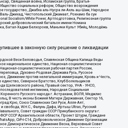
сар, Священная война, Исламская группа, Братья-
а, Общество социальных реформ, Общество возрождения
ое государство, Джабха аль-Нусра ли-Ахль аш-Шам, Народное
 Валь-Джихад, Чистопольский Джамаат, Рохнамо ба суи
nal Socialism/White Power, Артподготовка, Религиозная группа
атарский добровольческий батальон имени Номана
ка, Батал-Хаджи Белхороев, Маньяки Культ Убийц, Молодёжь
тупившее в законную силу решение о ликвидации
ардской Веси Беловодья, Славянская Община Капища Веды
ское национальное единство, Национал-социалистическое
 Национал-социалистическая рабочая партия России,
Череповца, Духовно-Родовая Держава Русь, Русское
з, Движение против нелегальной иммиграции, Кровь и Честь,
е единство, Северное Братство, Клуб Болельщиков
ода Щелковского района, Правый сектор, УНА - УНСО,
ие последователей инглиизма, Народная Социальная
 Коренного Русского народа г. Астрахани, ВОЛЯ, Меджлис
льц, В честь иконы Божией Матери Державная, Сектор 16,
рад Крю, Союз Славянских Сил Руси, Алля-Аят,
 свобода, W.H.С., Фалунь Дафа, Иртыш Ultras, Русский
вального, Совет граждан СССР Прикубанского округа г.
ФСР СССР Архангельской области, Проект Штурм, Граждане
, WhatsApp, СИЧ-С14, Добровольческое Движение Организации
жное Демократическое Движение Весна, Верховный Совет