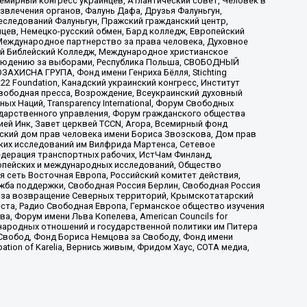
мирный конгресс украинцев, Атлантический совет, Человек в
звлечения органов, Фалунь Дафа, Друзья Фалуньгун,
еследований Фалуньгун, Пражский гражданский центр,
цев, Немецко-русский обмен, Бард колледж, Европейский
Международное партнерство за права человека, Духовное
ый Библейский Колледж, Международное христианское
аблюдению за выборами, Республика Польша, СВОБОДНЫЙ
АХИСНА ГРУПА, Фонд имени Генриха Бёлля, Stichting
t 22 Foundation, Канадский украинский конгресс, Институт
вободная пресса, Возрождение, Всеукраинский духовный
х Наций, Transparеncy International, Форум Свободных
ударственного управления, Форум гражданского общества
ией Инк, Завет церквей TCCN, Агора, Всемирный фонд
сский дом прав человека имени Бориса Звозскова, Дом прав
ских исследований им Вилфрида Мартенса, Сетевое
едерация транспортных рабочих, ИстЧам Финланд,
ропейских и международных исследований, Общество
я сеть Восточная Европа, Российский комитет действия,
жба поддержки, Свободная Россия Берлин, Свободная Россия
оюз за возвращение Северных территорий, Крымскотатарский
 креста, Радио Свободная Европа, Германское общество изучения
 Форум имени Льва Копелева, American Councils for
международных отношений и государственной политики им Питера
Свобод, Фонд Бориса Немцова за Свободу, Фонд имени
ion of Karelia, Вернись живым, Фридом Хаус, СОТА медиа,