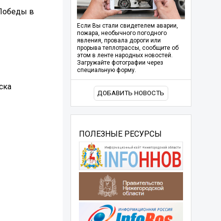
 Победы в
Если Вы стали свидетелем аварии,
пожара, необычного погодного
явления, провала дороги или
прорыва теплотрассы, сообщите об
этом в ленте народных новостей.
Загружайте фотографии через
специальную форму.
ска
ДОБАВИТЬ НОВОСТЬ
ПОЛЕЗНЫЕ РЕСУРСЫ