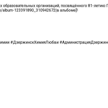
х образовательных организаций, посвящённого 81-летию
om/album-123391890_310942672|в альбоме]!
химии #ДзержинскХимияЛюбви #АдминистрацияДзержин