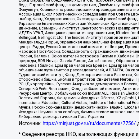
фонд Маршалла Соединенных Штатов, Тихоокеанский центр за
беде, Европейский фонд за демократию, Джеймстаунский фонд
Фалуньгун, Коалиция по расследованию преследования в отно
Ассоциация школ политических исследований при Совете Евр
выбор, Фонд Ходорковского, Оксфордский российский фонд, 
Управление Евангельских Христиан Украинской Христианской
движение, Всемирный Институт Саентологических Предприяти
ИДЕЛЬ-УРАЛ, Ассоциация развития журналистики, IStories fo
Bellingcat, Bellingcat Ltd, The Insider, Институт правовой ин
Макдональда-Лорье, Украинская национальная федерация Кан
центр , Риддл, Русский антивоенный комитет в Швеции, Проект
Народов ПостРоссии, Солидарность с гражданским движением 
Россия, Беллона, Союз жителей островов Тисима и Хабомаи, 
природы, BDR Novaja Gazeta-Europe, Алтай проект, Образова
человека Тбилиси, Дом прав человека Ереван, Дом прав челов
объединение журналистов расследователей, АЛЛАТРА, За своб
Гудзоновский институт, Фонд Демократического Развития, К
Сторожевой башни, Библии и трактатов Свидетелей Иеговы, Г
РЭНД корпорейшн, Русская Америка за демократию в России, 
Северный Рейн-Вестфалия, Фонд глобальной помощи, Антивоенн
Ресурсный Центр, Глобальный союз IndustriALL, Russian Electi
Восточной Европы, Фонд имени Фридриха Эберта, XZ gGmbH, М
International Education, Cultural Vistas, Institute of Intern
Мунка, Российско-канадский демократический альянс, Школа
Фридриха Науманна за свободу, Феминистское антивоенное соп
Либерально-демократическая Лига Украины
Источник:
https://minjust.gov.ru/ru/documents/7756/
д
* Сведения реестра НКО, выполняющих функции ин