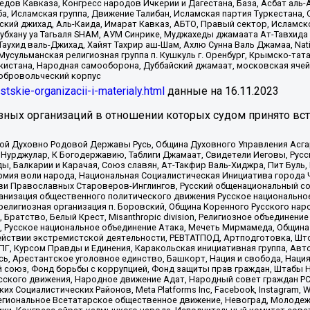
в Кавказа, Конгресс народов Ичкерии и Дагестана, База, Асбат аль-Ан
ба, Исламская группа, Движение Талибан, Исламская партия Туркестан
ский джихад, Аль-Каида, Имарат Кавказ, АБТО, Правый сектор, Исламск
Субхану уа Тагьаля SHAM, АУМ Синрике, Муджахеды джамаата Ат-Тавхида
ухид валь-Джихад, Хайят Тахрир аш-Шам, Ахлю Сунна Валь Джамаа, Natio
Мусульманская религиозная группа п. Кушкуль г. Оренбург, Крымско-т
кистана, Народная самооборона, Дуббайский джамаат, московская ячей
добровольческий корпус
istskie-organizacii-i-materialy.html
данные на
16.11.2023
зных организаций в отношении которых судом принято вс
ской Духовно Родовой Державы Русь, Община Духовного Управления Асг
Нурджулар, К Богодержавию, Таблиги Джамаат, Свидетели Иеговы, Рус
, Балкарии и Карачая, Союз славян, Ат-Такфир Валь-Хиджра, Пит Буль,
рмия воли народа, Национальная Социалистическая Инициатива города 
ви Православных Староверов-Инглингов, Русский общенациональный сою
ганизация общественного политического движения Русское национально
елигиозная организация п. Боровский, Община Коренного Русского нар
 Братство, Белый Крест, Misanthropic division, Религиозное объединен
е, Русское национальное объединение Атака, Мечеть Мирмамеда, Община
йствии экстремистской деятельности, РЕВТАТПОД, Артподготовка, Што
, Курсом Правды и Единения, Каракольская инициативная группа, Автог
ь, Арестантское уголовное единство, Башкорт, Нация и свобода, Нация и
союз, Фонд борьбы с коррупцией, Фонд защиты прав граждан, Штабы На
сского движения, Народное движение Адат, Народный совет граждан РС
х Социалистических Районов, Meta Platforms Inc, Facebook, Instagram
Региональное Всетатарское общественное движение, Невоград, Молоде