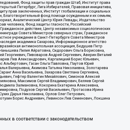
ледований, Фонд защиты прав граждан Штаб, Институт права
Открытый Петербург, Лига Избирателей, Правовая инициатива,
иту прав заключенных, Институт глобализации и социальных
н, Благотворительный фонд помощи осужденным и их семьям,
Мемориал, Аналитический Центр Юрия Левады, Издательство
рав человека, Фонд защиты гласности, Российский
 Гражданское действие, Центр независимых социологических
ининграде Совета Министров северных стран, Гражданское
астное учреждение в Санкт-Петербурге Совета Министров
 наследия академика Сахарова, Информационное агентство
Евразийская антимонопольная ассоциация, Бедушев Петр
 Чанышева Лилия Айратовна, Сидорович Ольга Борисовна,
гей Георгиевич, Пивоваров Андрей Сергеевич, Аверин Виталий
марев Лев Александрович, Каргалицкий Борис Юльевич,
с Альбертович, Гасан Ольга Павловна, Паутов Юрий
алья Валерьевна, Акимова Татьяна Николаевна, Золотарева
аранг Анна Васильевна, Захарова Светлана Сергеевна,
дьевич, Гефтер Валентин Михайлович, Симонов Алексей
рияновна, Максимов Сергей Владимирович, Беляев Сергей
 Людмила Залмановна, Кокорина Екатерина Алексеевна,
имировна, Подузов Сергей Васильевич, Протасова Ирина
Сухих Дарья Николаевна, Орлов Олег Петрович,
отухин Борис Андреевич, Левинсон Лев Семенович, Локшина
нных в соответствии с законодательством