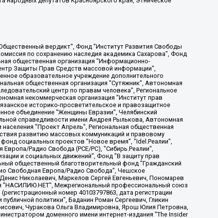
та народных депутатов Красноярского края, Этническое
, Дальневосточное общественное движение "Маяк", Санкт-Петербургская ЛГБТ-инициативная группа "Выход", Инициативная группа ЛГБТ+ "Реверс", Алексеев Андрей Викторович, Бекбулатова Таисия Львовна, Беляев Иван Михайлович, Владыкина Елена Сергеевна, Гельман Марат Александрович, Никульшина Вероника Юрьевна, Толоконникова Надежда Андреевна, Шендерович Виктор Анатольевич, Общество с ограниченной ответственностью "Данное сообщение", Общество с ограниченной ответственностью Издательский дом "Новая глава", Айнбиндер Александра Александровна, Московский комьюнити-центр для ЛГБТ+инициатив, Благотворительный фонд развития филантропии, Deutsche Welle (Германия, Kurt-Schumacher-Strasse 3, 53113 Bonn), Борзунова Мария Михайловна, Воробьев Виктор Викторович, Голубева Анна Львовна, Константинова Алла Михайловна, Малкова Ирина Владимировна, Мурадов Мурад Абдулгалимович, Осетинская Елизавета Николаевна, Понасенков Евгений Николаевич, Ганапольский Матвей Юрьевич, Киселев Евгений Алексеевич, Борухович Ирина Григорьевна, Дремин Иван Тимофеевич, Дубровский Дмитрий Викторович, Красноярская региональная общественная организация поддержки и развития альтернативных образовательных технологий и межкультурных коммуникаций "ИНТЕРРА", Маяковская Екатерина Алексеевна, Фейгин Марк Захарович, Филимонов Андрей Викторович, Дзугкоева Регина Николаевна, Доброхотов Роман Александрович, Дудь Юрий Александрович, Елкин Сергей Владимирович, Кругликов Кирилл Игоревич, Сабунаева Мария Леонидовна, Семенов Алексей Владимирович, Шаинян Карен Багратович, Шульман Екатерина Михайловна, Асафьев Артур Валерьевич, Вахштайн Виктор Семенович, Венедиктов Алексей Алексеевич, Лушникова Екатерина Евгеньевна, Волков Леонид Михайлович, Невзоров Александр Глебович, Пархоменко Сергей Борисович, Сироткин Ярослав Николаевич, Кара-Мурза Владимир Владимирович, Баранова Наталья Владимировна, Гозман Леонид Яковлевич, Кагарлицкий Борис Юльевич, Климарев Михаил Валерьевич, Милов Владимир Станиславович, Автономная некоммерческая организация Краснодарский центр современного искусства "Типография", Моргенштерн Алишер Тагирович, Соболь Любовь Эдуардовна, Общество с ограниченной ответственностью "ЛИЗА НОРМ", Каспаров Гарри Кимович, Ходорковский Михаил Борисович, Общество с ограниченной ответственностью "Апрельские тезисы", Данилович Ирина Брониславовна, Кашин Олег Владимирович, Петров Николай Владимирович, Пивоваров Алексей Владимирович, Соколов Михаил Владимирович, Цветкова Юлия Владимировна, Чичваркин Евгений Александрович, Комитет против пыток/Команда против пыток, Общество с ограниченной ответственностью "Первый научный", Общество с ограниченной ответственностью "Вертолет и ко", Белоцерковская Вероника Борисовна, Кац Максим Евгеньевич, Лазарева Татьяна Юрьевна, Шаведдинов Руслан Табризович, Яшин Илья Валерьевич, Общество с ограниченной ответственностью "Иноагент ААВ", Алешковский Дмитрий Петрович, Альбац Евгения Марковна, Быков Дмитрий Львович, Галямина Юлия Евгеньевна, Лойко Сергей Леонидович, Мартынов Кирилл Константинович, Медведев Сергей Александрович, Крашенинников Федор Геннадиевич, Гордеева Катерина Вл