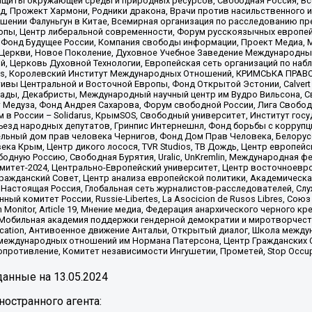
щиты окружающей среды и природных ресурсов, Свободная Россия, Все
, Прожект Хармони, Родники дракона, Врачи против насильственного и
шении Фалуньгун в Китае, Всемирная организация по расследованию пр
опы, Центр либеральной современности, Форум русскоязычных европей
Фонд Будущее России, Компания свободы информации, Проект Медиа, 
 Церкви, Новое Поколение, Духовное Учебное Заведение Международн
й, Церковь Духовной Технологии, Европейская сеть организаций по н
nds, Королевский Институт Международных Отношений, КРИМСЬКА ПРАВОЗ
ициативы Центральной и Восточной Европы, Фонд Открытой Эстонии, Calver
ады, Декабристы, Международный научный центр им Вудро Вильсона, С
 Медуза, Фонд Андрея Сахарова, Форум свободной России, Лига Свободны
в России – Solidarus, КрымSOS, Свободный университет, Институт гос
Съезд народных депутатов, Гринпис Интернешнл, Фонд борьбы с коррупц
тельный дом прав человека Чернигов, Фонд Дом Прав Человека, Белору
ека Крым, Центр дикого лосося, TVR Studios, ТВ Дождь, Центр европей
одную Россию, Свободная Бурятия, Uralic, UnKremlin, Международная ф
омитет-2024, Центрально-Европейский университет, Центр восточноев
ражданский Совет, Центр анализа европейской политики, Академическа
Настоящая Россия, Глобальная сеть журналистов-расследователей, Слу
ый комитет России, Russie-Libertes, La Asocicion de Rusos Libres, С
on Monitor, Article 19, Мнение медиа, Федерация анархического черного
обильная академия поддержки гендерной демократии и миротворчества,
ational Education, Антивоенное движение Антальи, Открытый диалог, Школа 
 международных отношений им Нормана Патерсона, Центр Гражданских 
ротивление, Комитет независимости Ингушетии, Прометей, Stop Occupat
анные на
13.05.2024
остранного агента: