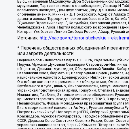
Высший военный Маджлисуль Шура Объединенных сил моджахедо
мусульмане, Партия исламского освобождения, Лашкар-И-Тай
исламского наследия, Дом двух святых, Джунд аш-Шам, Ислам
ополчение имени К. Минина и Д. Пожарского, Аджр от Аллаха 
давлати исломи, Террористическое сообщество Сеть, Катиба Та
“Джамаат “Красный пахарь”, Колумбайн, Хатлонский джамаат, 
Челебиджихана, Азов, Партия исламского возрождения Таджи
Которая Улыбается, Легион Свобода России, Айдар, Русский 
Источник:
http://nac.gov.ru/terroristicheskie-i-ekstrem
* Перечень общественных объединений и религио
или запрете деятельности:
Национал-большевистская партия, ВЕК РА, Рада земли Кубан
Перуна, Мужская Духовная Семинария Староверов-Инглингов, 
общество, Джамаат мувахидов, Объединенный Вилайат Кабарды
Славянский союз, Формат-18, Благородный Орден Дьявола, А
национальное единство, Древнерусской Инглистической церк
О свободе совести и о религиозных объединениях, Омская ор
Футбольного Клуба Динамо, Файзрахманисты, Мусульманская р
Украинская повстанческая армия, Тризуб им. Степана Бандеры,
Инициатива, TulaSkins, Этнополитическое объединение Русски
крымскотатарского народа, Рубеж Севера, ТОЙС, О противоде
Независимость, Фирма, Молодежная правозащитная группа МПГ
Благотворительный пансионат Ак Умут, Русская республика Рус
Патриотический клуб-Новокузнецк/РПК, Сибирский державный 
Краснодара, Мужское государство, Народное объединение ру
СССР, Держава Союз Советских Светлых Родов, Совет Советски
украинских националистов, Черный Комитет, Татарстанское 