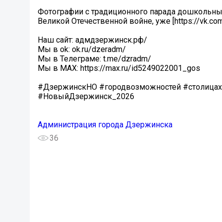
Фотографии с традиционного парада дошкольны
Великой Отечественной войне, уже [https://vk.c
Наш сайт: адмдзержинск.рф/
Мы в ok: ok.ru/dzeradm/
Мы в Телеграме: t.me/dzradm/
Мы в MAX: https://max.ru/id5249022001_gos
#ДзержинскНО #городвозможностей #столица
#НовыйДзержинск_2026
Администрация города Дзержинска
36