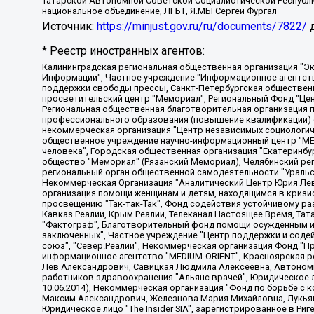
Татарской Автономной Советской Социалистической Республи
национальное объединение, ЛГБТ, Я.МЫ Сергей Фургал
Источник:
https://minjust.gov.ru/ru/documents/7822/
д
* Реестр иностранных агентов:
Калининградская региональная общественная организация "Экозащита!-Женсовет", Фонд содействия защите прав и свобод граждан "Общественный вердикт", Фонд "Институт Развития Свободы Информации", Частное учреждение "Информационное агентство МЕМО. РУ", Региональная общественная организация "Общественная комиссия по сохранению наследия академика Сахарова", Фонд поддержки свободы прессы, Санкт-Петербургская общественная правозащитная организация "Гражданский контроль", Межрегиональная общественная организация "Информационно-просветительский центр "Мемориал", Региональный Фонд "Центр Защиты Прав Средств Массовой Информации", с 05.12.2023 Фонд "Центр Защиты Прав Средств массовой информации", Региональная общественная благотворительная организация помощи беженцам и мигрантам "Гражданское содействие", Негосударственное образовательное учреждение дополнительного профессионального образования (повышение квалификации) специалистов "АКАДЕМИЯ ПО ПРАВАМ ЧЕЛОВЕКА", Свердловская региональная общественная организация "Сутяжник", Автономная некоммерческая организация "Центр независимых социологических исследований", Союз общественных объединений "Российский исследовательский центр по правам человека", Региональное общественное учреждение научно-информационный центр "МЕМОРИАЛ", Некоммерческая организация "Фонд защиты гласности", Автономная некоммерческая организация "Институт прав человека", Городская общественная организация "Екатеринбургское общество "МЕМОРИАЛ", Городская общественная организация "Рязанское историко-просветительское и правозащитное общество "Мемориал" (Рязанский Мемориал), Челябинский региональный орган общественной самодеятельности – женское общественное объединение "Женщины Евразии", Челябинский региональный орган общественной самодеятельности "Уральская правозащитная группа", Фонд содействия защите здоровья и социальной справедливости имени Андрея Рылькова, Автономная Некоммерческая Организация "Аналитический Центр Юрия Левады", Автономная некоммерческая организация социальной поддержки населения "Проект Апрель", Региональная общественная организация помощи женщинам и детям, находящимся в кризисной ситуации "Информационно-методический центр "Анна", Фонд содействия развитию массовых коммуникаций и правовому просвещению "Так-так-Так", Фонд содействия устойчивому развитию "Серебряная тайга", Свердловский региональный общественный фонд социальных проектов "Новое время", "Idel.Реалии", Кавказ.Реалии, Крым.Реалии, Телеканал Настоящее Время, Татаро-башкирская служба Радио Свобода (Azatliq Radiosi), Радио Свободная Европа/Радио Свобода (PCE/PC), "Сибирь.Реалии", "Фактограф", Благотворительный фонд помощи осужденным и их семьям, Автономная некоммерческая организация "Институт глобализации и социальных движений", Фонд "В защиту прав заключенных", Частное учреждение "Центр поддержки и содействия развитию средств массовой информации", Пензенский региональный общественный благотворительный фонд "Гражданский союз", "Север.Реалии", Некоммерческая организация Фонд "Правовая инициатива", Общество с ограниченной ответственностью "Радио Свободная Европа/Радио Свобода", Чешское информационное агентство "MEDIUM-ORIENT", Красноярская региональная общественная организация