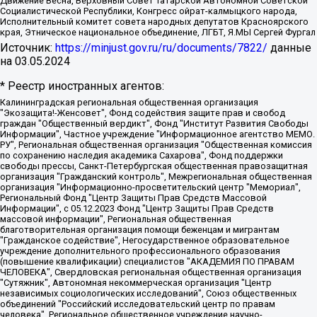
Движение Весна, Верховный Совет Татарской Автономной Советской
Социалистической Республики, Конгресс ойрат-калмыцкого народа,
Исполнительный комитет совета народных депутатов Красноярского
края, Этническое национальное объединение, ЛГБТ, Я.МЫ Сергей Фургал
Источник:
https://minjust.gov.ru/ru/documents/7822/
данные
на
03.05.2024
* Реестр иностранных агентов:
Калининградская региональная общественная организация "Экозащита!-Женсовет", Фонд содействия защите прав и свобод граждан "Общественный вердикт", Фонд "Институт Развития Свободы Информации", Частное учреждение "Информационное агентство МЕМО. РУ", Региональная общественная организация "Общественная комиссия по сохранению наследия академика Сахарова", Фонд поддержки свободы прессы, Санкт-Петербургская общественная правозащитная организация "Гражданский контроль", Межрегиональная общественная организация "Информационно-просветительский центр "Мемориал", Региональный Фонд "Центр Защиты Прав Средств Массовой Информации", с 05.12.2023 Фонд "Центр Защиты Прав Средств массовой информации", Региональная общественная благотворительная организация помощи беженцам и мигрантам "Гражданское содействие", Негосударственное образовательное учреждение дополнительного профессионального образования (повышение квалификации) специалистов "АКАДЕМИЯ ПО ПРАВАМ ЧЕЛОВЕКА", Свердловская региональная общественная организация "Сутяжник", Автономная некоммерческая организация "Центр независимых социологических исследований", Союз общественных объединений "Российский исследовательский центр по правам человека", Региональное общественное учреждение научно-информационный центр "МЕМОРИАЛ", Некоммерческая организация "Фонд защиты гласности", Автономная некоммерческая организация "Институт прав человека", Городская общественная организация "Екатеринбургское общество "МЕМОРИАЛ", Городская общественная организация "Рязанское историко-просветительское и правозащитное общество "Мемориал" (Рязанский Мемориал), Челябинский региональный орган общественной самодеятельности – женское общественное объединение "Женщины Евразии", Челябинский региональный орган общественной самодеятельности "Уральская правозащитная группа", Фонд содействия защите здоровья и социальной справедливости имени Андрея Рылькова, Автономная Некоммерческая Организация "Аналитический Центр Юрия Левады", Автономная некоммерческая организация социальной поддержки населения "Проект Апрель", Региональная общественная организация помощи женщинам и детям, находящимся в кризисной ситуации "Информационно-методический центр "Анна", Фонд содействия развитию массовых коммуникаций и правовому просвещению "Так-так-Так", Фонд содействия устойчивому развитию "Серебряная тайга", Свердловский региональный общественный фонд социальных проектов "Новое время", "Idel.Реалии", Кавказ.Реалии, Крым.Реалии, Телеканал Настоящее Время, Татаро-башкирская служба Радио Свобода (Azatliq Radiosi), Радио Свободная Европа/Радио Свобода (PCE/PC), "Сибирь.Реалии", "Фактограф", Благотворительный фонд помощи осужденным и их семьям, Автономная некоммерческая организация "Институт глобализации и социальных движений", Фонд "В защиту прав заключенных", Частное учреждение "Центр поддержки и содействия развитию средств массовой информации", Пензенский региональный общественный благотворительный фонд "Гражданский союз", "Север.Реалии", Некоммерческая организация Фонд "Правовая инициатива", Общество с ограниченной ответственностью "Радио Свободная Европа/Радио Свобода", Чешское информационное агентство "MEDIUM-ORIENT", Красноярская региональная общественная организация "Мы против СПИДа", Камалягин Денис Николаевич, Маркелов Сергей Евгеньевич, Пономарев Лев Александрович, Савицкая Людмила Алексеевна, Автономная некоммерческая организация "Центр по работе с проблемой насилия "НАСИЛИЮ.НЕТ", Межрегиональный профессиональный союз работников здравоохранения "Альянс врачей", Юридическое лицо, зарегистрированное в Латвийской Республике, SIA "Medusa Project" (регистрационный номер 40103797863, дата регистрации 10.06.2014), Некоммерческая организация "Фонд по борьбе с коррупцией", Автономная некоммерческая организация "Институт права и публичной политики", Баданин Роман Сергеевич, Гликин Максим Александрович, Железнова Мария Михайловна, Лукьянова Юлия Сергеевна, Маетная Елизавета Витальевна, Маняхин Петр Борисович, Чуракова Ольга Владимировна, Ярош Юлия Петровна, Юридическое лицо "The Insider SIA", зарегистрированное в Риге, Латвийская Республика (дата регистрации 26.06.2015), являющееся администратором доменного имени интернет-издания "The Insider SIA", https://theins.ru, Постернак Алексей Евгеньевич, Рубин Михаил Аркадьевич, Анин Роман Александрович, Юридическое лицо Istories fonds, зарегистрированное в Латвийской Республике (регистрационный номер 50008295751, дата регистрации 24.02.2020), Великовский Дмитрий Александрович, Долинина Ирина Николаевна, Мароховская Алеся Алексеевна, Шлейнов Роман Юрьевич, Шмагун Олеся Валентиновна, Общество с ограниченной ответственностью "Альтаир 2021", Общество с ограниченной ответственностью "Вега 2021", Общество с ограниченной ответственностью "Главный редактор 2021", Общество с ограниченной ответственностью "Ромашки монолит", Важенков Артем Валерьевич, Ивановская областная общественная организация "Центр гендерных исследований", Гурман Юрий Альбертович, Медиапроект "ОВД-Инфо", Егоров Владимир Владимирович, Жилинский Владимир Александрович, Общество с ограниченной ответственностью "ЗП", Иванова София Юрьевна, Карезина Инна Павловна, Кильтау Екатерина Викторовна, Петров Алексей Викторович, Пискунов Сергей Евгеньевич, Смирнов Сергей Сергеевич, Тихонов Михаил Сергеевич, Общество с ограниченной ответственностью "ЖУРНАЛИСТ-ИНОСТРАННЫЙ АГЕНТ", Арапова Галина Юрьевна, Вольтская Татьяна Анатольевна, Американская компания "Mason G.E.S. Anonymous Foundation" (США), являющаяся владельцем интернет-издания https://mnews.world/, Компания "Stichting Bellingcat", зарегистрированная в Нидерландах (дата регистрации 11.07.2018), Захаров Андрей Вячеславович, Клепиковская Екатерина Дмитриевна, Общество с ограниченной ответственностью "МЕМО", Перл Роман Александрович, Симонов Евгений Алексеевич, Соловьева Елена Анатольевна, Сотников Даниил Владимирович, Сурначева Елизавета Дмитриевна, Автономная некоммерческая организация по защите прав человека и информированию населения "Якутия – Наше Мнение", Общество с ограниченной ответственностью "Москоу диджитал медиа", с 26.01.2023 Общество с ограниченной ответственностью "Чайка Белые сады", Ветошкина Валерия Валерьевна, Заговора Максим Александрович, Межрегиональное общественное движение "Российская ЛГБТ - сеть", Оленичев Максим Владимирович, Павлов Иван Юрьевич, Скворцова Елена Сергеевна, Общество с ограниченной ответственностью "Как бы инагент", Кочетков Игорь Викторович, Общество с ограниченной ответственностью "Честные выборы", Еланчик Олег Александрович, Общество с ограниченной ответственностью "Нобелевский призыв", Гималова Регина Эмилевна, Григорьев Андрей Валерьевич, Григорьева Алина Александровна, Ассоциация по содействию защите прав призывников, альтернативнослужащих и военнослужащих "Правозащитная группа "Гражданин.Армия.Право", Хисамова Регина Фаритовна, Автономная некоммерческая организация по реализации социально-правовых программ "Лилит", Дальневосточное общественное движение "Маяк", Санкт-Петербургская ЛГБТ-инициативная группа "Выход", Инициативная группа ЛГБТ+ "Реверс", Алексеев Андрей Викторович, Бекбулатова Таисия Львовна, Беляев Иван Михайлович, Владыкина Елена Сергеевна, Гельман Марат Александрович, Никульшина Вероника Юрьевна, Толоконникова Надежда Андреевна, Шендерович Виктор Анатольевич, Общество с ограниченной ответственностью "Данное сообщение", Общество с ограниченной ответственностью Издательский дом "Новая глава", Айнбиндер Александра Александровна, Московский комьюнити-центр для ЛГБТ+инициатив, Благотворительный фонд развития филантропии, Deutsche Welle (Германия, Kurt-Schumacher-Strasse 3, 53113 Bonn), Борзунова Мария Михайловна, Воробьев Виктор Викторович, Голубева Анна Львовна, Константинова Алла Михайловна, Малкова Ирина Владимировна, Мурадов Мурад Абдулгалимович, Осетинская Елизавета Николаевна, Понасенков Евгений Николаевич, Ганапольский Матвей Юрьевич, Киселев Евгений Алексеевич, Борухович Ирина Григорьевна, Дремин Иван Тимофеевич, Дубровский Дмитрий Викторович, Красноярская региональная общественная организация поддержки и развития альтернативных образовательных технологий и межкультурных коммуникаций "ИНТЕРРА", Маяковская Екатерина Алексеевна, Фейгин Марк Захарович, Филимонов Андрей Викторович, Дзугкоева Регина Николаевна, Доброхотов Роман Александрович, Дудь Юрий Александрович, Елкин Сергей Владимирович, Кругликов Кирилл Игоревич, Сабунаева Мария Леонидовна, Семенов Алексей Владимирович, Шаинян Карен Багратович, Шульман Екатерина Михайловна, Асафьев Артур Валерьевич, Вахштайн Виктор Семенович, Венедиктов Алексей Алексеевич, Лушникова Екатерина Евгеньевна, Волков Леонид Михайлович, Невзоров Александр Глебович, Пархоменко Сергей Борисович, Сироткин Ярослав Николаевич, Кара-Мурза Владимир Владимирович, Баранова Наталья Владимировна, Гозман Леонид Яковлевич, Кагарлицкий Борис Юльевич, Климарев Михаил Валерьевич, Милов Владимир Станиславович, Автономная некоммерческая организация Краснодарский центр современного искусства "Типография", Моргенштерн Алишер Тагирович, Соболь Любовь Эдуардовна, Общество с ограниченной ответственностью "ЛИЗА НОРМ", Каспаров Гарри Кимович, Ходорковский Михаил Борисович, Общество с ограниченной ответственностью "Апрельские тезисы", Данилович Ирина Брониславовна, Кашин Олег Владимирович, Петров Николай Владимирович, Пивоваров Алексей Владимирович, Соколов Михаил Владимирович, Цветкова Юлия Владимировна, Чичваркин Евгений Александрович, Комитет против пыток/Команда против пыток, Общество с ограниченной ответственностью "Первый научный", Общество с ограниченной ответственностью "Вертолет и ко", Белоцерковская Вероника Борисовна, Кац Максим Евгеньевич, Лазарева Татьяна Юрьевна, Шаведдинов Руслан Табризович, Яшин Илья Валерьевич, Общество с ограниченной ответственностью "Иноагент ААВ", Алешковский Дмитрий Петрович, Альбац Евгения Марковна, Быков Дмитрий Львович, Галямина Юлия Евгеньевна, Лойко Сергей Леонидович, Мартынов Кирилл Константинович, Медведев Сергей Александрович, Крашенинников Федор Геннадиевич, Гордеева Катерина Вл