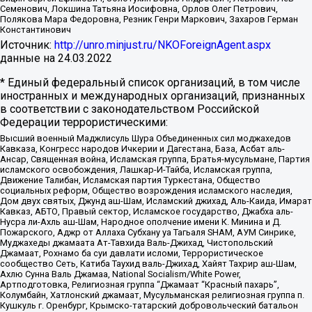
Семенович, Локшина Татьяна Иосифовна, Орлов Олег Петрович,
Полякова Мара Федоровна, Резник Генри Маркович, Захаров Герман
Константинович
Источник:
http://unro.minjust.ru/NKOForeignAgent.aspx
данные на
24.03.2022
* Единый федеральный список организаций, в том числе
иностранных и международных организаций, признанных
в соответствии с законодательством Российской
Федерации террористическими:
Высший военный Маджлисуль Шура Объединенных сил моджахедов
Кавказа, Конгресс народов Ичкерии и Дагестана, База, Асбат аль-
Ансар, Священная война, Исламская группа, Братья-мусульмане, Партия
исламского освобождения, Лашкар-И-Тайба, Исламская группа,
Движение Талибан, Исламская партия Туркестана, Общество
социальных реформ, Общество возрождения исламского наследия,
Дом двух святых, Джунд аш-Шам, Исламский джихад, Аль-Каида, Имарат
Кавказ, АБТО, Правый сектор, Исламское государство, Джабха аль-
Нусра ли-Ахль аш-Шам, Народное ополчение имени К. Минина и Д.
Пожарского, Аджр от Аллаха Субхану уа Тагьаля SHAM, АУМ Синрике,
Муджахеды джамаата Ат-Тавхида Валь-Джихад, Чистопольский
Джамаат, Рохнамо ба суи давлати исломи, Террористическое
сообщество Сеть, Катиба Таухид валь-Джихад, Хайят Тахрир аш-Шам,
Ахлю Сунна Валь Джамаа, National Socialism/White Power,
Артподготовка, Религиозная группа “Джамаат “Красный пахарь”,
Колумбайн, Хатлонский джамаат, Мусульманская религиозная группа п.
Кушкуль г. Оренбург, Крымско-татарский добровольческий батальон