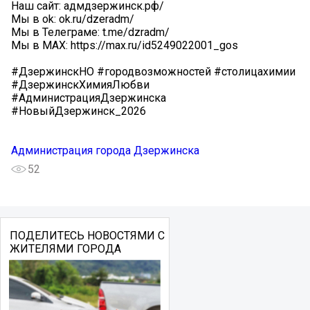
Наш сайт: адмдзержинск.рф/
Мы в ok: ok.ru/dzeradm/
Мы в Телеграме: t.me/dzradm/
Мы в MAX: https://max.ru/id5249022001_gos
#ДзержинскНО #городвозможностей #столицахимии
#ДзержинскХимияЛюбви
#АдминистрацияДзержинска
#НовыйДзержинск_2026
Администрация города Дзержинска
52
ПОДЕЛИТЕСЬ НОВОСТЯМИ С
ЖИТЕЛЯМИ ГОРОДА