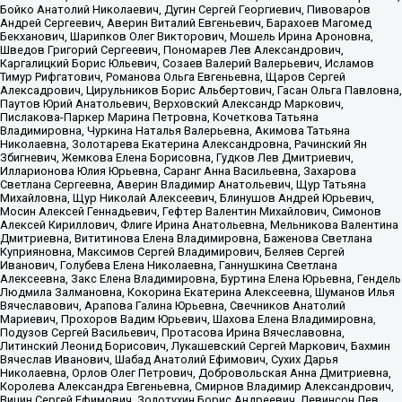
Бойко Анатолий Николаевич, Дугин Сергей Георгиевич, Пивоваров
Андрей Сергеевич, Аверин Виталий Евгеньевич, Барахоев Магомед
Бекханович, Шарипков Олег Викторович, Мошель Ирина Ароновна,
Шведов Григорий Сергеевич, Пономарев Лев Александрович,
Каргалицкий Борис Юльевич, Созаев Валерий Валерьевич, Исламов
Тимур Рифгатович, Романова Ольга Евгеньевна, Щаров Сергей
Алексадрович, Цирульников Борис Альбертович, Гасан Ольга Павловна,
Паутов Юрий Анатольевич, Верховский Александр Маркович,
Пислакова-Паркер Марина Петровна, Кочеткова Татьяна
Владимировна, Чуркина Наталья Валерьевна, Акимова Татьяна
Николаевна, Золотарева Екатерина Александровна, Рачинский Ян
Збигневич, Жемкова Елена Борисовна, Гудков Лев Дмитриевич,
Илларионова Юлия Юрьевна, Саранг Анна Васильевна, Захарова
Светлана Сергеевна, Аверин Владимир Анатольевич, Щур Татьяна
Михайловна, Щур Николай Алексеевич, Блинушов Андрей Юрьевич,
Мосин Алексей Геннадьевич, Гефтер Валентин Михайлович, Симонов
Алексей Кириллович, Флиге Ирина Анатольевна, Мельникова Валентина
Дмитриевна, Вититинова Елена Владимировна, Баженова Светлана
Куприяновна, Максимов Сергей Владимирович, Беляев Сергей
Иванович, Голубева Елена Николаевна, Ганнушкина Светлана
Алексеевна, Закс Елена Владимировна, Буртина Елена Юрьевна, Гендель
Людмила Залмановна, Кокорина Екатерина Алексеевна, Шуманов Илья
Вячеславович, Арапова Галина Юрьевна, Свечников Анатолий
Мариевич, Прохоров Вадим Юрьевич, Шахова Елена Владимировна,
Подузов Сергей Васильевич, Протасова Ирина Вячеславовна,
Литинский Леонид Борисович, Лукашевский Сергей Маркович, Бахмин
Вячеслав Иванович, Шабад Анатолий Ефимович, Сухих Дарья
Николаевна, Орлов Олег Петрович, Добровольская Анна Дмитриевна,
Королева Александра Евгеньевна, Смирнов Владимир Александрович,
Вицин Сергей Ефимович, Золотухин Борис Андреевич, Левинсон Лев