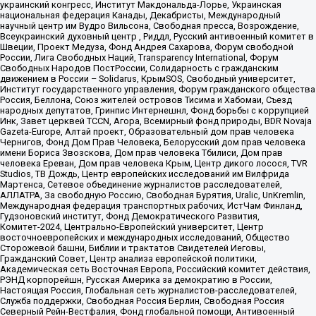
украинский конгресс, Институт Макдональда-Лорье, Украинская
национальная федерация Канады, Декабристы, Международный
научный центр им Вудро Вильсона, Свободная пресса, Возрождение,
Всеукраинский духовный центр , Риддл, Русский антивоенный комитет в
Швеции, Проект Медуза, Фонд Андрея Сахарова, Форум свободной
России, Лига Свободных Наций, Transparеncy International, Форум
Свободных Народов ПостРоссии, Солидарность с гражданским
движением в России – Solidarus, КрымSOS, Свободный университет,
Институт государственного управления, Форум гражданского общества
Россия, Беллона, Союз жителей островов Тисима и Хабомаи, Съезд
народных депутатов, Гринпис Интернешнл, Фонд борьбы с коррупцией
Инк, Завет церквей TCCN, Агора, Всемирный фонд природы, BDR Novaja
Gazeta-Europe, Алтай проект, Образовательный дом прав человека
Чернигов, Фонд Дом Прав Человека, Белорусский дом прав человека
имени Бориса Звозскова, Дом прав человека Тбилиси, Дом прав
человека Ереван, Дом прав человека Крым, Центр дикого лосося, TVR
Studios, ТВ Дождь, Центр европейских исследований им Вилфрида
Мартенса, Сетевое объединение журналистов расследователей,
АЛЛАТРА, За свободную Россию, Свободная Бурятия, Uralic, UnKremlin,
Международная федерация транспортных рабочих, ИстЧам Финланд,
Гудзоновский институт, Фонд Демократического Развития,
Комитет-2024, Центрально-Европейский университет, Центр
восточноевропейских и международных исследований, Общество
Сторожевой башни, Библии и трактатов Свидетелей Иеговы,
Гражданский Совет, Центр анализа европейской политики,
Академическая сеть Восточная Европа, Российский комитет действия,
РЭНД корпорейшн, Русская Америка за демократию в России,
Настоящая Россия, Глобальная сеть журналистов-расследователей,
Служба поддержки, Свободная Россия Берлин, Свободная Россия
Северный Рейн-Вестфалия, Фонд глобальной помощи, Антивоенный