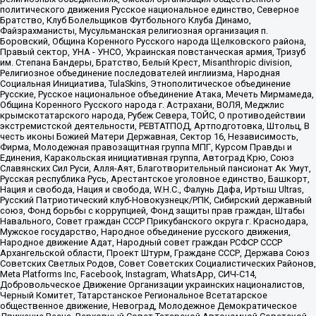
политического движения Русское национальное единство, Северное
Братство, Клуб Болельщиков Футбольного Клуба Динамо,
Файзрахманисты, Мусульманская религиозная организация п.
Боровский, Община Коренного Русского народа Щелковского района,
Правый сектор, УНА - УНСО, Украинская повстанческая армия, Тризуб
им. Степана Бандеры, Братство, Белый Крест, Misanthropic division,
Религиозное объединение последователей инглиизма, Народная
Социальная Инициатива, TulaSkins, Этнополитическое объединение
Русские, Русское национальное объединение Атака, Мечеть Мирмамеда,
Община Коренного Русского народа г. Астрахани, ВОЛЯ, Меджлис
крымскотатарского народа, Рубеж Севера, ТОЙС, О противодействии
экстремистской деятельности, РЕВТАТПОД, Артподготовка, Штольц, В
честь иконы Божией Матери Державная, Сектор 16, Независимость,
Фирма, Молодежная правозащитная группа МПГ, Курсом Правды и
Единения, Каракольская инициативная группа, Автоград Крю, Союз
Славянских Сил Руси, Алля-Аят, Благотворительный пансионат Ак Умут,
Русская республика Русь, Арестантское уголовное единство, Башкорт,
Нация и свобода, Нация и свобода, W.H.С., Фалунь Дафа, Иртыш Ultras,
Русский Патриотический клуб-Новокузнецк/РПК, Сибирский державный
союз, Фонд борьбы с коррупцией, Фонд защиты прав граждан, Штабы
Навального, Совет граждан СССР Прикубанского округа г. Краснодара,
Мужское государство, Народное объединение русского движения,
Народное движение Адат, Народный совет граждан РСФСР СССР
Архангельской области, Проект Штурм, Граждане СССР, Держава Союз
Советских Светлых Родов, Совет Советских Социалистических Районов,
Meta Platforms Inc, Facebook, Instagram, WhatsApp, СИЧ-С14,
Добровольческое Движение Организации украинских националистов,
Черный Комитет, Татарстанское Региональное Всетатарское
общественное движение, Невоград, Молодежное Демократическое