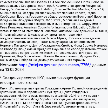
комитет России, Russie-Libertes, La Asocicion de Rusos Libres, Союз за
возвращение Северных территорий, Крымскотатарский Ресурсный
Центр, Глобальный союз IndustriALL, Russian Election Monitor, Article 19,
Мнение медиа, Федерация анархического черного креста, Радио
Свободная Европа, Германское общество изучения Восточной Европы,
Фонд имени Фридриха Эберта, XZ gGmbH, Мобильная академия
поддержки гендерной демократии и миротворчества, Форум имени
Льва Копелева, American Councils for International Education, Cultural
Vistas, Institute of International Education, Антивоенное движение Антальи,
Открытый диалог, Школа международных отношений и
государственной политики им Питера Мунка, Российско-канадский
демократический альянс, Школа международных отношений им
Нормана Патерсона, Центр Гражданских Свобод, Фонд Бориса Немцова
за Свободу, Фонд имени Фридриха Науманна за свободу, Феминистское
антивоенное сопротивление, Комитет независимости Ингушетии,
Прометей, Stop Occupation of Karelia, Вернись живым, Фридом Хаус,
СОТА медиа, Либерально-демократическая Лига Украины
Источник:
https://minjust.gov.ru/ru/documents/7756/
данные
на
13.05.2024
* Сведения реестра НКО, выполняющих функции
иностранного агента:
Лилит, Правозащитная группа Гражданин.Армия.Право, Нижегородский
центр немецкой и европейской культуры, Центр гендерных
исследований, Фонд защиты прав граждан Штаб, Институт права и
публичной политики, Фонд борьбы с коррупцией, Альянс врачей,
НАСИЛИЮ.НЕТ, Мы против СПИДа, СВЕЧА, Гуманитарное действие,
Открытый Петербург, Лига Избирателей, Правовая инициатива,