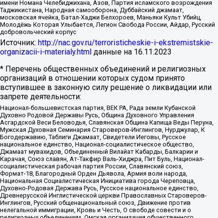
имени Номана Челебиджихана, Азов, Партия исламского возрождения
Таджикистана, Народная самооборона, Дуббайский джамаат,
московская ячейка, Батал-Хаджи Белхороев, Маньяки Культ Убийц,
Молодёжь Которая Улыбается, Легион Свобода России, Айдар, Русский
добровольческий корпус
Источник:
http://nac.gov.ru/terroristicheskie-i-ekstremistskie-
organizacii-i-materialy.html
данные на
16.11.2023
* Перечень общественных объединений и религиозных
организаций в отношении которых судом принято
вступившее в законную силу решение о ликвидации или
запрете деятельности:
Национал-большевистская партия, ВЕК РА, Рада земли Кубанской
Духовно Родовой Державы Русь, Община Духовного Управления
Асгардской Веси Беловодья, Славянская Община Капища Веды Перуна,
Мужская Духовная Семинария Староверов-Инглингов, Нурджулар, К
Богодержавию, Таблиги Джамаат, Свидетели Иеговы, Русское
национальное единство, Национал-социалистическое общество,
Джамаат мувахидов, Объединенный Вилайат Кабарды, Балкарии и
Карачая, Союз славян, Ат-Такфир Валь-Хиджра, Пит Буль, Национал-
социалистическая рабочая партия России, Славянский союз,
Формат-18, Благородный Орден Дьявола, Армия воли народа,
Национальная Социалистическая Инициатива города Череповца,
Духовно-Родовая Держава Русь, Русское национальное единство,
Древнерусской Инглистической церкви Православных Староверов-
Инглингов, Русский общенациональный союз, Движение против
нелегальной иммиграции, Кровь и Честь, О свободе совести и о
религиозных объединениях, Омская организация общественного