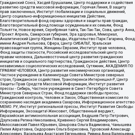
Гражданский Союз, Хасдей Ерушалаим, Центр поддержки и содействия
развитию средств массовой информации, Горячая Линия, В защиту
прав заключенных, Институт глобализации и социальных движений,
Центр социально-информационных инициатив Действие,
Благотворительный фонд охраны здоровья и защиты прав граждан,
Благотворительный фонд помощи осужденным и их семьям, Фонд
Тольятти, Новое время, Серебряная тайга, Так-Так-Так, Сова, центр Анна,
Проект Апрель, Самарская губерния, Эра здоровья, Мемориал,
Аналитический Центр Юрия Левады, Издательство Парк Гагарина, Фонд
имени Андрея Рылькова, Сфера, Центр СИБАЛЬТ, Уральская
правозащитная группа, Женщины Евразии, Институт прав человека,
Фонд защиты гласности, Российский исследовательский центр по
правам человека, Дальневосточный центр развития гражданских
инициатив и социального партнерства, Гражданское действие, Центр
независимых социологических исследований, Сутяжник, АКАДЕМИЯ ПО
ПРАВАМ ЧЕЛОВЕКА, Центр развития некоммерческих организаций,
Частное учреждение в Калининграде Совета Министров северных
стран, Гражданское содействие, Трансперенси Интернешнл-Р, Центр
Защиты Прав Средств Массовой Информации, Институт развития
прессы - Сибирь, Частное учреждение в Санкт-Петербурге Совета
Министров Северных Стран, Фонд поддержки свободы прессы,
Гражданский контроль, Человек и Закон, Общественная комиссия по
сохранению наследия академика Сахарова, Информационное агентство
МЕМО. РУ, Институт региональной прессы, Институт Развития Свободы
Информации, Экозащита!-Женсовет, Общественный вердикт,
Евразийская антимонопольная ассоциация, Бедушев Петр Петрович,
Дзугкоева Регина Николаевна, Кривенко Сергей Владимирович,
Милославский Павел Юрьевич, Шнырова Ольга Вадимовна, Чанышева
Лилия Айратовна, Сидорович Ольга Борисовна, Туровский Александр
Алексеевич, Васильева Анастасия Евгеньевна, Ривина Анна Валерьевна,