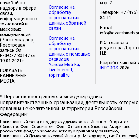
службой по
кор. 2
Согласие на
надзору в сфере
обработку
Телефон: +7 (495)
связи,
персональных
84-11
информационных
данных обратной
технологий и
E-mail:
связи
массовых
info@dzerzhinetspr
коммуникаций
Согласие на
(Роскомнадзор).
И.О. главного
обработку
Реестровая
редактора Дорох
персональных
запись Эл
Н.В.
данных с помощью
№ФС77-80147 от
сервисов
19.01.2021г
Разработчик сайт
Yandex.Metrika,
INFOROS
2026
LiveInternet,
ПОКАЗАТЬ
top.mail.ru
БАННЕРНЫЕ
МЕСТА
* Перечень иностранных и международных
неправительственных организаций, деятельность которых
признана нежелательной на территории Российской
Федерации:
Национальный фонд в поддержку демократии, Институт Открытое
Общество Фонд Содействия, Фонд Открытое общество, Американо-
российский фонд по экономическому и правовому развитию,
Национальный Демократический Институт Международных Отношений,