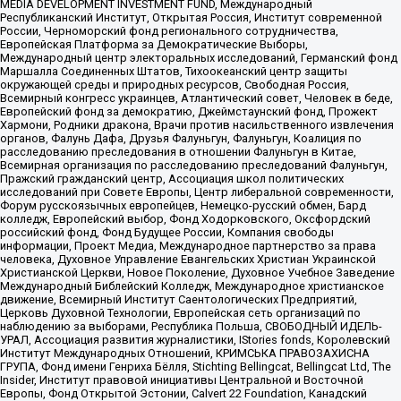
MEDIA DEVELOPMENT INVESTMENT FUND, Международный
Республиканский Институт, Открытая Россия, Институт современной
России, Черноморский фонд регионального сотрудничества,
Европейская Платформа за Демократические Выборы,
Международный центр электоральных исследований, Германский фонд
Маршалла Соединенных Штатов, Тихоокеанский центр защиты
окружающей среды и природных ресурсов, Свободная Россия,
Всемирный конгресс украинцев, Атлантический совет, Человек в беде,
Европейский фонд за демократию, Джеймстаунский фонд, Прожект
Хармони, Родники дракона, Врачи против насильственного извлечения
органов, Фалунь Дафа, Друзья Фалуньгун, Фалуньгун, Коалиция по
расследованию преследования в отношении Фалуньгун в Китае,
Всемирная организация по расследованию преследований Фалуньгун,
Пражский гражданский центр, Ассоциация школ политических
исследований при Совете Европы, Центр либеральной современности,
Форум русскоязычных европейцев, Немецко-русский обмен, Бард
колледж, Европейский выбор, Фонд Ходорковского, Оксфордский
российский фонд, Фонд Будущее России, Компания свободы
информации, Проект Медиа, Международное партнерство за права
человека, Духовное Управление Евангельских Христиан Украинской
Христианской Церкви, Новое Поколение, Духовное Учебное Заведение
Международный Библейский Колледж, Международное христианское
движение, Всемирный Институт Саентологических Предприятий,
Церковь Духовной Технологии, Европейская сеть организаций по
наблюдению за выборами, Республика Польша, СВОБОДНЫЙ ИДЕЛЬ-
УРАЛ, Ассоциация развития журналистики, IStories fonds, Королевский
Институт Международных Отношений, КРИМСЬКА ПРАВОЗАХИСНА
ГРУПА, Фонд имени Генриха Бёлля, Stichting Bellingcat, Bellingcat Ltd, The
Insider, Институт правовой инициативы Центральной и Восточной
Европы, Фонд Открытой Эстонии, Calvert 22 Foundation, Канадский