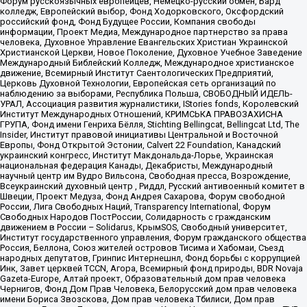
Форум русскоязычных европейцев, Немецко-русский обмен, Бард
колледж, Европейский выбор, Фонд Ходорковского, Оксфордский
российский фонд, Фонд Будущее России, Компания свободы
информации, Проект Медиа, Международное партнерство за права
человека, Духовное Управление Евангельских Христиан Украинской
Христианской Церкви, Новое Поколение, Духовное Учебное Заведение
Международный Библейский Колледж, Международное христианское
движение, Всемирный Институт Саентологических Предприятий,
Церковь Духовной Технологии, Европейская сеть организаций по
наблюдению за выборами, Республика Польша, СВОБОДНЫЙ ИДЕЛЬ-
УРАЛ, Ассоциация развития журналистики, IStories fonds, Королевский
Институт Международных Отношений, КРИМСЬКА ПРАВОЗАХИСНА
ГРУПА, Фонд имени Генриха Бёлля, Stichting Bellingcat, Bellingcat Ltd, The
Insider, Институт правовой инициативы Центральной и Восточной
Европы, Фонд Открытой Эстонии, Calvert 22 Foundation, Канадский
украинский конгресс, Институт Макдональда-Лорье, Украинская
национальная федерация Канады, Декабристы, Международный
научный центр им Вудро Вильсона, Свободная пресса, Возрождение,
Всеукраинский духовный центр , Риддл, Русский антивоенный комитет в
Швеции, Проект Медуза, Фонд Андрея Сахарова, Форум свободной
России, Лига Свободных Наций, Transparеncy International, Форум
Свободных Народов ПостРоссии, Солидарность с гражданским
движением в России – Solidarus, КрымSOS, Свободный университет,
Институт государственного управления, Форум гражданского общества
Россия, Беллона, Союз жителей островов Тисима и Хабомаи, Съезд
народных депутатов, Гринпис Интернешнл, Фонд борьбы с коррупцией
Инк, Завет церквей TCCN, Агора, Всемирный фонд природы, BDR Novaja
Gazeta-Europe, Алтай проект, Образовательный дом прав человека
Чернигов, Фонд Дом Прав Человека, Белорусский дом прав человека
имени Бориса Звозскова, Дом прав человека Тбилиси, Дом прав