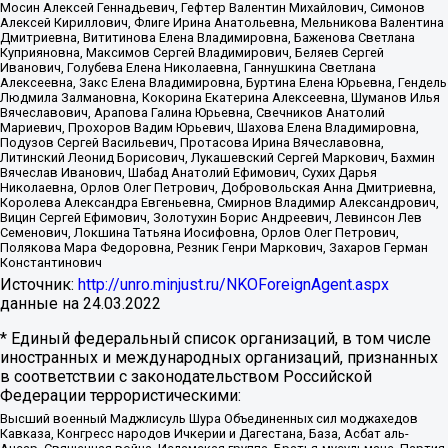
Мосин Алексей Геннадьевич, Гефтер Валентин Михайлович, Симонов
Алексей Кириллович, Флиге Ирина Анатольевна, Мельникова Валентина
Дмитриевна, Вититинова Елена Владимировна, Баженова Светлана
Куприяновна, Максимов Сергей Владимирович, Беляев Сергей
Иванович, Голубева Елена Николаевна, Ганнушкина Светлана
Алексеевна, Закс Елена Владимировна, Буртина Елена Юрьевна, Гендель
Людмила Залмановна, Кокорина Екатерина Алексеевна, Шуманов Илья
Вячеславович, Арапова Галина Юрьевна, Свечников Анатолий
Мариевич, Прохоров Вадим Юрьевич, Шахова Елена Владимировна,
Подузов Сергей Васильевич, Протасова Ирина Вячеславовна,
Литинский Леонид Борисович, Лукашевский Сергей Маркович, Бахмин
Вячеслав Иванович, Шабад Анатолий Ефимович, Сухих Дарья
Николаевна, Орлов Олег Петрович, Добровольская Анна Дмитриевна,
Королева Александра Евгеньевна, Смирнов Владимир Александрович,
Вицин Сергей Ефимович, Золотухин Борис Андреевич, Левинсон Лев
Семенович, Локшина Татьяна Иосифовна, Орлов Олег Петрович,
Полякова Мара Федоровна, Резник Генри Маркович, Захаров Герман
Константинович
Источник:
http://unro.minjust.ru/NKOForeignAgent.aspx
данные на
24.03.2022
* Единый федеральный список организаций, в том числе
иностранных и международных организаций, признанных
в соответствии с законодательством Российской
Федерации террористическими:
Высший военный Маджлисуль Шура Объединенных сил моджахедов
Кавказа, Конгресс народов Ичкерии и Дагестана, База, Асбат аль-