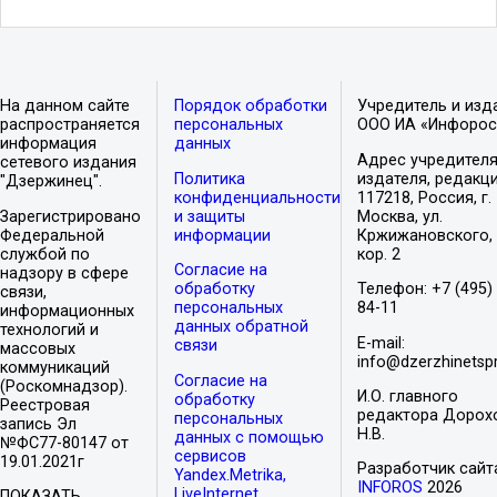
На данном сайте
Порядок обработки
Учредитель и изд
распространяется
персональных
ООО ИА «Инфорос
информация
данных
Адрес учредителя
сетевого издания
Политика
издателя, редакци
"Дзержинец".
конфиденциальности
117218, Россия, г.
Зарегистрировано
и защиты
Москва, ул.
Федеральной
информации
Кржижановского, 
службой по
кор. 2
Согласие на
надзору в сфере
обработку
Телефон: +7 (495)
связи,
персональных
84-11
информационных
данных обратной
технологий и
E-mail:
связи
массовых
info@dzerzhinetspr
коммуникаций
Согласие на
(Роскомнадзор).
И.О. главного
обработку
Реестровая
редактора Дорох
персональных
запись Эл
Н.В.
данных с помощью
№ФС77-80147 от
сервисов
19.01.2021г
Разработчик сайт
Yandex.Metrika,
INFOROS
2026
LiveInternet,
ПОКАЗАТЬ