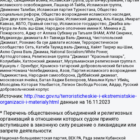
Ансар, Священная война, Исламская группа, Братья-мусульмане, Партия
исламского освобождения, Лашкар-И-Тайба, Исламская группа,
Движение Талибан, Исламская партия Туркестана, Общество
социальных реформ, Общество возрождения исламского наследия,
Дом двух святых, Джунд аш-Шам, Исламский джихад, Аль-Каида, Имарат
Кавказ, АБТО, Правый сектор, Исламское государство, Джабха аль-
Нусра ли-Ахль аш-Шам, Народное ополчение имени К. Минина и Д.
Пожарского, Аджр от Аллаха Субхану уа Тагьаля SHAM, АУМ Синрике,
Муджахеды джамаата Ат-Тавхида Валь-Джихад, Чистопольский
Джамаат, Рохнамо ба суи давлати исломи, Террористическое
сообщество Сеть, Катиба Таухид валь-Джихад, Хайят Тахрир аш-Шам,
Ахлю Сунна Валь Джамаа, National Socialism/White Power,
Артподготовка, Религиозная группа “Джамаат “Красный пахарь”,
Колумбайн, Хатлонский джамаат, Мусульманская религиозная группа п.
Кушкуль г. Оренбург, Крымско-татарский добровольческий батальон
имени Номана Челебиджихана, Азов, Партия исламского возрождения
Таджикистана, Народная самооборона, Дуббайский джамаат,
московская ячейка, Батал-Хаджи Белхороев, Маньяки Культ Убийц,
Молодёжь Которая Улыбается, Легион Свобода России, Айдар, Русский
добровольческий корпус
Источник:
http://nac.gov.ru/terroristicheskie-i-ekstremistskie-
organizacii-i-materialy.html
данные на
16.11.2023
* Перечень общественных объединений и религиозных
организаций в отношении которых судом принято
вступившее в законную силу решение о ликвидации или
запрете деятельности:
Национал-большевистская партия, ВЕК РА, Рада земли Кубанской