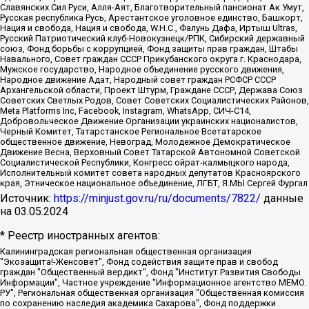
Славянских Сил Руси, Алля-Аят, Благотворительный пансионат Ак Умут,
Русская республика Русь, Арестантское уголовное единство, Башкорт,
Нация и свобода, Нация и свобода, W.H.С., Фалунь Дафа, Иртыш Ultras,
Русский Патриотический клуб-Новокузнецк/РПК, Сибирский державный
союз, Фонд борьбы с коррупцией, Фонд защиты прав граждан, Штабы
Навального, Совет граждан СССР Прикубанского округа г. Краснодара,
Мужское государство, Народное объединение русского движения,
Народное движение Адат, Народный совет граждан РСФСР СССР
Архангельской области, Проект Штурм, Граждане СССР, Держава Союз
Советских Светлых Родов, Совет Советских Социалистических Районов,
Meta Platforms Inc, Facebook, Instagram, WhatsApp, СИЧ-С14,
Добровольческое Движение Организации украинских националистов,
Черный Комитет, Татарстанское Региональное Всетатарское
общественное движение, Невоград, Молодежное Демократическое
Движение Весна, Верховный Совет Татарской Автономной Советской
Социалистической Республики, Конгресс ойрат-калмыцкого народа,
Исполнительный комитет совета народных депутатов Красноярского
края, Этническое национальное объединение, ЛГБТ, Я.МЫ Сергей Фургал
Источник:
https://minjust.gov.ru/ru/documents/7822/
данные
на
03.05.2024
* Реестр иностранных агентов:
Калининградская региональная общественная организация "Экозащита!-Женсовет", Фонд содействия защите прав и свобод граждан "Общественный вердикт", Фонд "Институт Развития Свободы Информации", Частное учреждение "Информационное агентство МЕМО. РУ", Региональная общественная организация "Общественная комиссия по сохранению наследия академика Сахарова", Фонд поддержки свободы прессы, Санкт-Петербургская общественная правозащитная организация "Гражданский контроль", Межрегиональная общественная организация "Информационно-просветительский центр "Мемориал", Региональный Фонд "Центр Защиты Прав Средств Массовой Информации", с 05.12.2023 Фонд "Центр Защиты Прав Средств массовой информации", Региональная общественная благотворительная организация помощи беженцам и мигрантам "Гражданское содействие", Негосударственное образовательное учреждение дополнительного профессионального образования (повышение квалификации) специалистов "АКАДЕМИЯ ПО ПРАВАМ ЧЕЛОВЕКА", Свердловская региональная общественная организация "Сутяжник", Автономная некоммерческая организация "Центр независимых социологических исследований", Союз общественных объединений "Российский исследовательский центр по правам человека", Региональное общественное учреждение научно-информационный центр "МЕМОРИАЛ", Некоммерческая организация "Фонд защиты гласности", Автономная некоммерческая организация "Институт прав человека", Городская общественная организация "Екатеринбургское общество "МЕМОРИАЛ", Городская общественная организация "Рязанское историко-просветительское и правозащитное общество "Мемориал" (Рязанский Мемориал), Челябинский региональный орган общественной самодеятельности – женское общественное объединение "Женщины Евразии", Челябинский региональный орган общественной самодеятельности "Уральская правозащитная группа", Фонд содействия защите здоровья и социальной справедливости имени Андрея Рылькова, Автономная Некоммерческая Организация "Аналитический Центр Юрия Левады", Автономная некоммерческая организация социальной поддержки населения "Проект Апрель", Региональная общественная организация помощи женщинам и детям, находящимся в кризисной ситуации "Информационно-методический центр "Анна", Фонд содействия развитию массовых коммуникаций и правовому просвещению "Так-так-Так", Фонд содействия устойчивому развитию "Серебряная тайга", Свердловский региональный общественный фонд социальных проектов "Новое время", "Idel.Реалии", Кавказ.Реалии, Крым.Реалии, Телеканал Настоящее Время, Татаро-башкирская служба Радио Свобода (Azatliq Radiosi), Радио Свободная Европа/Радио Свобода (PCE/PC), "Сибирь.Реалии", "Фактограф", Благотворительный фонд помощи осужденным и их семьям, Автономная некоммерческая организация "Институт глобализации и социальных движений", Фонд "В защиту прав заключенных", Частное учреждение "Центр поддержки и содействия развитию средств массовой информации", Пензенский региональный общественный благотворительный фонд "Гражданский союз", "Север.Реалии", Некоммерческая организация Фонд "Правовая инициатива", Общество с ограниченной ответственностью "Радио Свободная Европа/Радио Свобода", Чешское информационное агентство "MEDIUM-ORIENT", Красноярская региональная общественная организация "Мы против СПИДа", Камалягин Денис Николаевич, Маркелов Сергей Евгеньевич, Пономарев Лев Александрович, Савицкая Людмила Алексеевна, Автономная некоммерческая организация "Центр по работе с проблемой насилия "НАСИЛИЮ.НЕТ", Межрегиональный профессиональный союз работников здравоохранения "Альянс врачей", Юридическое лицо, зарегистрированное в Латвийской Республике, SIA "Medusa Project" (регистрационный номер 40103797863, дата регистрации 10.06.2014), Некоммерческая организация "Фонд по борьбе с коррупцией", Автономная некоммерческая организация "Институт права и публичной политики", Баданин Роман Сергеевич, Гликин Максим Александрович, Железнова Мария Михайловна, Лукьянова Юлия Сергеевна, Маетная Елизавета Витальевна, Маняхин Петр Борисович, Чуракова Ольга Владимировна, Ярош Юлия Петровна, Юридическое лицо "The Insider SIA", зарегистрированное в Риге, Латвийская Республика (дата регистрации 26.06.2015), являющееся администратором доменного имени интернет-издания "The Insider SIA", https://theins.ru, Постернак Алексей Евгеньевич, Рубин Михаил Аркадьевич, Анин Роман Александрович, Юридическое лицо Istories fonds, зарегистрированное в Латвийской Республике (регистрационный номер 50008295751, дата регистрации 24.02.2020), Великовский Дмитрий Александрович, Долинина Ирина Николаевна, Мароховская Алеся Алексеевна, Шлейнов Роман Юрьевич, Шмагун Олеся Валентиновна, Общество с ограниченной ответственностью "Альтаир 2021", Общество с ограниченной ответственностью "Вега 2021", Общество с ограниченной ответственностью "Главный редактор 2021", Общество с ограниченной ответственностью "Ромашки монолит", Важенков Артем Валерьевич, Ивановская областная общественная организация "Центр гендерных исследований", Гурман Юрий Альбертович, Медиапроект "ОВД-Инфо", Егоров Владимир Владимирович, Жилинский Владимир Александрович, Общество с ограниченной ответственностью "ЗП", Иванова София Юрьевна, Карезина Инна Павловна, Кильтау Екатерина Викторовна, Петров Алексей Викторович, Пискунов Сергей Евгеньевич, Смирнов Сергей Сергеевич, Тихонов Михаил Сергеевич, Общество с ограниченной ответственностью "ЖУРНАЛИСТ-ИНОСТРАННЫЙ АГЕНТ", Арапова Галина Юрьевна, Вольтская Татьяна Анатольевна, Американская компания "Mason G.E.S. Anonymous Foundation" (США), являющаяся владельцем интернет-издания https://mnews.world/, Компания "Stichting Bellingcat", зарегистрированная в Нидерландах (дата регистрации 11.07.2018), Захаров Андрей Вячеславович, Клепиковская Екатерина Дмитриевна, Общество с ограниченной ответственностью "МЕМО", Перл Роман Александрович, Симонов Евгений Алексеевич, Соловьева Елена Анатольевна, Сотников Даниил Владимирович, Сурначева Елизавета Дмитриевна, Автономная некоммерческая организация по защите прав человека и информированию населения "Якутия – Наше Мнение", Общество с ограниченной ответственностью "Москоу диджитал медиа", с 26.01.2023 Общество с ограниченной ответственностью "Чайка Белые сады", Ветошкина Валерия Валерьевна, Заговора Максим Александрович, Межрегиональное общественное движение "Российская ЛГБТ - сеть", Оленичев Максим Владимирович, Павлов Иван Юрьевич, Скворцова Елена Сергеевна, Общество с ограниченной ответственностью "Как бы инагент", Кочетков Игорь Викторович, Общество с ограниченной ответственностью "Честные выборы", Еланчик Олег Александрович, Общество с ограниченной ответственностью "Нобелевский призыв", Гималова Регина Эмилевна, Григорьев Андрей Валерьевич, Григорьева Алина Александровна, Ассоциация по содействию защите прав призывников, альтернативнослужащих и военнослужащих "Правозащитная группа "Гражданин.Армия.Право", Хисамова Регина Фаритовна, Автономная некоммерческая организация по реализации социально-правовых программ "Лилит", Дальневосточное общественное движение "Маяк", Санкт-Петербургская ЛГБТ-инициативная группа "Выход", Инициативная группа ЛГБТ+ "Реверс", Алексеев Андрей Викторович, Бекбулатова Таисия Львовна, Беляев Иван Михайлович, Владыкина Елена Сергеевна, Гельман Марат Александрович, Никульшина Вероника Юрьевна, Толоконникова Надежда Андреевна, Шендерович Виктор Анатольевич, Общество с ограниченной ответственностью "Данное сообщение", Общество с ограниченной ответственностью Издательский дом "Новая глава", Айнбиндер Александра Александровна, Московский комьюнити-центр для ЛГБТ+инициатив, Благотворительный фонд развития филантропии, Deutsche Welle (Германия, Kurt-Schumacher-Strasse 3, 53113 Bonn), Борзунова Мария Михайловна, Воробьев Виктор Викторович, Голубева Анна Львовна, Константинова Алла Михайловна, Малкова Ирина Владимировна, Мурадов Мурад Абдулгалимович, Осетинская Елизавета Николаевна, Понасенков Евгений Николаевич, Ганапольский Матвей Юрьевич, Киселев Евгений Алексеевич, Борухович Ирина Григорьевна, Дремин Иван Тимофеевич, Дубровский Дмитрий Викторович, Красноярская региональная общественная организация поддержки и развития альтернативных образовательных технологий и межкультурных коммуникаций "ИНТЕРРА", Маяковская Екатерина Алексеевна, Фейгин Марк Захарович, Филимонов Андрей Викторович, Дзугкоева Регина Николаевна, Доброхотов Роман Александрович, Дудь Юрий Александрович, Елкин Сергей Владимирович, Кругликов Кирилл Игоревич, Сабунаева Мария Леонидовна, Семенов Алексей Владимирович, Шаинян Карен Багратович, Шульман Екатерина Михайловна, Асафьев Артур Валерьевич, Вахштайн Виктор Семенович, Венедиктов Алексей Алексеевич, Лушникова Екатерина Евгеньевна, Волков Леонид Михайлович, Невзоров Александр Глебович, Пархоменко Сергей Борисович, Сироткин Ярослав Николаевич, Кара-Мурза Владимир Владимирович, Баранова Наталья Владимировна, Гозман Леонид Яковлевич, Кагарлицкий Борис Юльевич, Климарев Михаил Валерьевич, Милов Владимир Станиславович, Автономная некоммерческая организация Краснодарский центр современного искусства "Типография", Моргенштерн Алишер Тагирович, Соболь Любовь Эдуардовна, Общество с ограниченной ответственностью "ЛИЗА НОРМ", Каспаров Гарри Кимович, Ходорковский Михаил Борисович, Общество с ограниченной ответственностью "Апрельские тезисы", Данилович Ирина Брониславовна, Кашин Олег Владимирович, Петров Николай Владимирович, Пивоваров Алексей Владимирович, Соколов Михаил Владимирович, Цветкова Юлия Владимировна, Чичваркин Евгений Александрович, Комитет против пыток/Команда против пыток, Общество с ограниченной ответственностью "Первый научный", Общество с ограниченной ответственностью "Вертолет и ко", Белоцерковская Вероника Борисовна, Кац Максим Евгеньевич, Лазарева Татьяна Юрьевна, Шаведдинов Руслан Табризович, Яшин Илья Валерьевич, Общество с ограниченной ответственностью "Иноагент ААВ", Алешковский Дмитрий Петрович, Альбац Евгения Марковна, Быков Дмитрий Львович, Галямина Юлия Евгеньевна, Лойко Сергей Леонидович, Мартынов Кирилл Константинович, Медведев Сергей Александрович, Крашенинников Федор Геннадиевич, Гордеева Катерина Вл