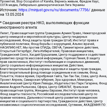
Прометей, Stop Occupation of Karelia, Вернись живым, Фридом Хаус,
СОТА медиа, Либерально-демократическая Лига Украины
Источник:
https://minjust.gov.ru/ru/documents/7756/
данные
на
13.05.2024
* Сведения реестра НКО, выполняющих функции
иностранного агента:
Лилит, Правозащитная группа Гражданин.Армия.Право, Нижегородский
центр немецкой и европейской культуры, Центр гендерных
исследований, Фонд защиты прав граждан Штаб, Институт права и
публичной политики, Фонд борьбы с коррупцией, Альянс врачей,
НАСИЛИЮ.НЕТ, Мы против СПИДа, СВЕЧА, Гуманитарное действие,
Открытый Петербург, Лига Избирателей, Правовая инициатива,
Гражданский Союз, Хасдей Ерушалаим, Центр поддержки и содействия
развитию средств массовой информации, Горячая Линия, В защиту
прав заключенных, Институт глобализации и социальных движений,
Центр социально-информационных инициатив Действие,
Благотворительный фонд охраны здоровья и защиты прав граждан,
Благотворительный фонд помощи осужденным и их семьям, Фонд
Тольятти, Новое время, Серебряная тайга, Так-Так-Так, Сова, центр Анна,
Проект Апрель, Самарская губерния, Эра здоровья, Мемориал,
Аналитический Центр Юрия Левады, Издательство Парк Гагарина, Фонд
имени Андрея Рылькова, Сфера, Центр СИБАЛЬТ, Уральская
правозащитная группа, Женщины Евразии, Институт прав человека,
Фонд защиты гласности, Российский исследовательский центр по
правам человека, Дальневосточный центр развития гражданских
инициатив и социального партнерства, Гражданское действие, Центр
независимых социологических исследований, Сутяжник, АКАДЕМИЯ ПО