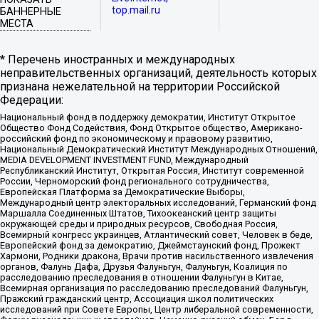
top.mail.ru
БАННЕРНЫЕ
МЕСТА
* Перечень иностранных и международных
неправительственных организаций, деятельность которых
признана нежелательной на территории Российской
Федерации:
Национальный фонд в поддержку демократии, Институт Открытое
Общество Фонд Содействия, Фонд Открытое общество, Американо-
российский фонд по экономическому и правовому развитию,
Национальный Демократический Институт Международных Отношений,
MEDIA DEVELOPMENT INVESTMENT FUND, Международный
Республиканский Институт, Открытая Россия, Институт современной
России, Черноморский фонд регионального сотрудничества,
Европейская Платформа за Демократические Выборы,
Международный центр электоральных исследований, Германский фонд
Маршалла Соединенных Штатов, Тихоокеанский центр защиты
окружающей среды и природных ресурсов, Свободная Россия,
Всемирный конгресс украинцев, Атлантический совет, Человек в беде,
Европейский фонд за демократию, Джеймстаунский фонд, Прожект
Хармони, Родники дракона, Врачи против насильственного извлечения
органов, Фалунь Дафа, Друзья Фалуньгун, Фалуньгун, Коалиция по
расследованию преследования в отношении Фалуньгун в Китае,
Всемирная организация по расследованию преследований Фалуньгун,
Пражский гражданский центр, Ассоциация школ политических
исследований при Совете Европы, Центр либеральной современности,