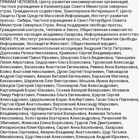
ПРАВАМ ЧЕЛОВЕКА, Центр развития некоммерческих организаций,
Частное учреждение в Калининграде Совета Министров северных
стран, Гражданское содействие, Трансперенси Интернешнл-Р, Центр
Защиты Прав Средств Массовой Информации, Институт развития
прессы - Сибирь, Частное учреждение в Санкт-Петербурге Совета
Министров Северных Стран, Фонд поддержки свободы прессы,
Гражданский контроль, Человек и Закон, Общественная комиссия по
сохранению наследия академика Сахарова, Информационное агентство
МЕМО. РУ, Институт региональной прессы, Институт Развития Свободы
Информации, Экозащита!-Женсовет, Общественный вердикт,
Евразийская антимонопольная ассоциация, Бедушев Петр Петрович,
Дзугкоева Регина Николаевна, Кривенко Сергей Владимирович,
Милославский Павел Юрьевич, Шнырова Ольга Вадимовна, Чанышева
Лилия Айратовна, Сидорович Ольга Борисовна, Туровский Александр
Алексеевич, Васильева Анастасия Евгеньевна, Ривина Анна Валерьевна,
Бойко Анатолий Николаевич, Дугин Сергей Георгиевич, Пивоваров
Андрей Сергеевич, Аверин Виталий Евгеньевич, Барахоев Магомед
Бекханович, Шарипков Олег Викторович, Мошель Ирина Ароновна,
Шведов Григорий Сергеевич, Пономарев Лев Александрович,
Каргалицкий Борис Юльевич, Созаев Валерий Валерьевич, Исламов
Тимур Рифгатович, Романова Ольга Евгеньевна, Щаров Сергей
Алексадрович, Цирульников Борис Альбертович, Гасан Ольга Павловна,
Паутов Юрий Анатольевич, Верховский Александр Маркович,
Пислакова-Паркер Марина Петровна, Кочеткова Татьяна
Владимировна, Чуркина Наталья Валерьевна, Акимова Татьяна
Николаевна, Золотарева Екатерина Александровна, Рачинский Ян
Збигневич, Жемкова Елена Борисовна, Гудков Лев Дмитриевич,
Илларионова Юлия Юрьевна, Саранг Анна Васильевна, Захарова
Светлана Сергеевна, Аверин Владимир Анатольевич, Щур Татьяна
Михайловна, Щур Николай Алексеевич, Блинушов Андрей Юрьевич,