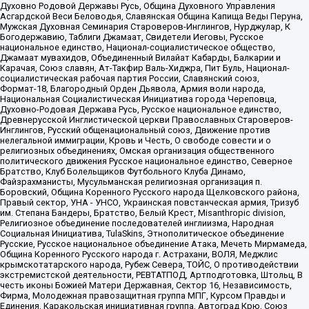
Духовно Родовой Державы Русь, Община Духовного Управления
Асгардской Веси Беловодья, Славянская Община Капища Веды Перуна,
Мужская Духовная Семинария Староверов-Инглингов, Нурджулар, К
Богодержавию, Таблиги Джамаат, Свидетели Иеговы, Русское
национальное единство, Национал-социалистическое общество,
Джамаат мувахидов, Объединенный Вилайат Кабарды, Балкарии и
Карачая, Союз славян, Ат-Такфир Валь-Хиджра, Пит Буль, Национал-
социалистическая рабочая партия России, Славянский союз,
Формат-18, Благородный Орден Дьявола, Армия воли народа,
Национальная Социалистическая Инициатива города Череповца,
Духовно-Родовая Держава Русь, Русское национальное единство,
Древнерусской Инглистической церкви Православных Староверов-
Инглингов, Русский общенациональный союз, Движение против
нелегальной иммиграции, Кровь и Честь, О свободе совести и о
религиозных объединениях, Омская организация общественного
политического движения Русское национальное единство, Северное
Братство, Клуб Болельщиков Футбольного Клуба Динамо,
Файзрахманисты, Мусульманская религиозная организация п.
Боровский, Община Коренного Русского народа Щелковского района,
Правый сектор, УНА - УНСО, Украинская повстанческая армия, Тризуб
им. Степана Бандеры, Братство, Белый Крест, Misanthropic division,
Религиозное объединение последователей инглиизма, Народная
Социальная Инициатива, TulaSkins, Этнополитическое объединение
Русские, Русское национальное объединение Атака, Мечеть Мирмамеда,
Община Коренного Русского народа г. Астрахани, ВОЛЯ, Меджлис
крымскотатарского народа, Рубеж Севера, ТОЙС, О противодействии
экстремистской деятельности, РЕВТАТПОД, Артподготовка, Штольц, В
честь иконы Божией Матери Державная, Сектор 16, Независимость,
Фирма, Молодежная правозащитная группа МПГ, Курсом Правды и
Единения, Каракольская инициативная группа, Автоград Крю, Союз