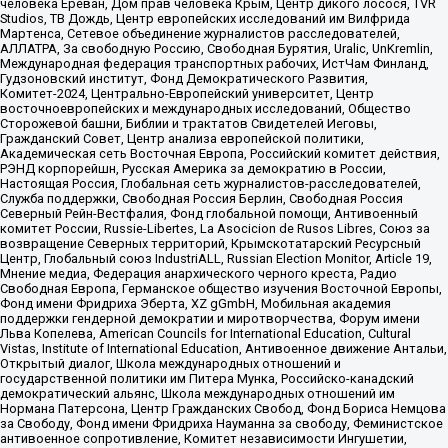
человека Ереван, Дом прав человека Крым, Центр дикого лосося, TVR
Studios, ТВ Дождь, Центр европейских исследований им Вилфрида
Мартенса, Сетевое объединение журналистов расследователей,
АЛЛАТРА, За свободную Россию, Свободная Бурятия, Uralic, UnKremlin,
Международная федерация транспортных рабочих, ИстЧам Финланд,
Гудзоновский институт, Фонд Демократического Развития,
Комитет-2024, Центрально-Европейский университет, Центр
восточноевропейских и международных исследований, Общество
Сторожевой башни, Библии и трактатов Свидетелей Иеговы,
Гражданский Совет, Центр анализа европейской политики,
Академическая сеть Восточная Европа, Российский комитет действия,
РЭНД корпорейшн, Русская Америка за демократию в России,
Настоящая Россия, Глобальная сеть журналистов-расследователей,
Служба поддержки, Свободная Россия Берлин, Свободная Россия
Северный Рейн-Вестфалия, Фонд глобальной помощи, Антивоенный
комитет России, Russie-Libertes, La Asocicion de Rusos Libres, Союз за
возвращение Северных территорий, Крымскотатарский Ресурсный
Центр, Глобальный союз IndustriALL, Russian Election Monitor, Article 19,
Мнение медиа, Федерация анархического черного креста, Радио
Свободная Европа, Германское общество изучения Восточной Европы,
Фонд имени Фридриха Эберта, XZ gGmbH, Мобильная академия
поддержки гендерной демократии и миротворчества, Форум имени
Льва Копелева, American Councils for International Education, Cultural
Vistas, Institute of International Education, Антивоенное движение Антальи,
Открытый диалог, Школа международных отношений и
государственной политики им Питера Мунка, Российско-канадский
демократический альянс, Школа международных отношений им
Нормана Патерсона, Центр Гражданских Свобод, Фонд Бориса Немцова
за Свободу, Фонд имени Фридриха Науманна за свободу, Феминистское
антивоенное сопротивление, Комитет независимости Ингушетии,