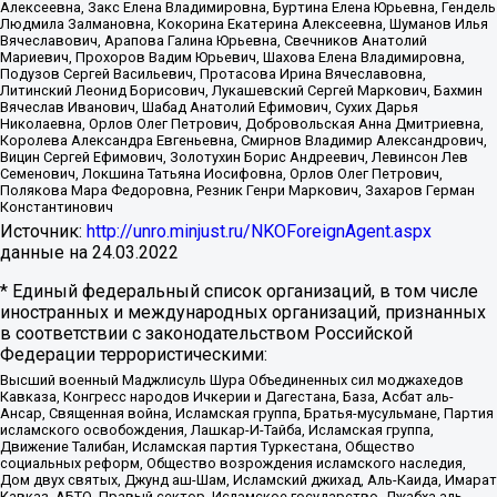
Алексеевна, Закс Елена Владимировна, Буртина Елена Юрьевна, Гендель
Людмила Залмановна, Кокорина Екатерина Алексеевна, Шуманов Илья
Вячеславович, Арапова Галина Юрьевна, Свечников Анатолий
Мариевич, Прохоров Вадим Юрьевич, Шахова Елена Владимировна,
Подузов Сергей Васильевич, Протасова Ирина Вячеславовна,
Литинский Леонид Борисович, Лукашевский Сергей Маркович, Бахмин
Вячеслав Иванович, Шабад Анатолий Ефимович, Сухих Дарья
Николаевна, Орлов Олег Петрович, Добровольская Анна Дмитриевна,
Королева Александра Евгеньевна, Смирнов Владимир Александрович,
Вицин Сергей Ефимович, Золотухин Борис Андреевич, Левинсон Лев
Семенович, Локшина Татьяна Иосифовна, Орлов Олег Петрович,
Полякова Мара Федоровна, Резник Генри Маркович, Захаров Герман
Константинович
Источник:
http://unro.minjust.ru/NKOForeignAgent.aspx
данные на
24.03.2022
* Единый федеральный список организаций, в том числе
иностранных и международных организаций, признанных
в соответствии с законодательством Российской
Федерации террористическими:
Высший военный Маджлисуль Шура Объединенных сил моджахедов
Кавказа, Конгресс народов Ичкерии и Дагестана, База, Асбат аль-
Ансар, Священная война, Исламская группа, Братья-мусульмане, Партия
исламского освобождения, Лашкар-И-Тайба, Исламская группа,
Движение Талибан, Исламская партия Туркестана, Общество
социальных реформ, Общество возрождения исламского наследия,
Дом двух святых, Джунд аш-Шам, Исламский джихад, Аль-Каида, Имарат
Кавказ, АБТО, Правый сектор, Исламское государство, Джабха аль-