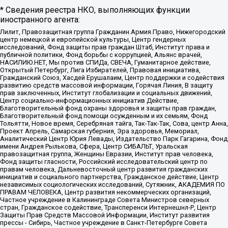
* Сведения реестра НКО, выполняющих функции
иностранного агента:
Лилит, Правозащитная группа Гражданин.Армия.Право, Нижегородский
центр немецкой и европейской культуры, Центр гендерных
исследований, Фонд защиты прав граждан Штаб, Институт права и
публичной политики, Фонд борьбы с коррупцией, Альянс врачей,
НАСИЛИЮ.НЕТ, Мы против СПИДа, СВЕЧА, Гуманитарное действие,
Открытый Петербург, Лига Избирателей, Правовая инициатива,
Гражданский Союз, Хасдей Ерушалаим, Центр поддержки и содействия
развитию средств массовой информации, Горячая Линия, В защиту
прав заключенных, Институт глобализации и социальных движений,
Центр социально-информационных инициатив Действие,
Благотворительный фонд охраны здоровья и защиты прав граждан,
Благотворительный фонд помощи осужденным и их семьям, Фонд
Тольятти, Новое время, Серебряная тайга, Так-Так-Так, Сова, центр Анна,
Проект Апрель, Самарская губерния, Эра здоровья, Мемориал,
Аналитический Центр Юрия Левады, Издательство Парк Гагарина, Фонд
имени Андрея Рылькова, Сфера, Центр СИБАЛЬТ, Уральская
правозащитная группа, Женщины Евразии, Институт прав человека,
Фонд защиты гласности, Российский исследовательский центр по
правам человека, Дальневосточный центр развития гражданских
инициатив и социального партнерства, Гражданское действие, Центр
независимых социологических исследований, Сутяжник, АКАДЕМИЯ ПО
ПРАВАМ ЧЕЛОВЕКА, Центр развития некоммерческих организаций,
Частное учреждение в Калининграде Совета Министров северных
стран, Гражданское содействие, Трансперенси Интернешнл-Р, Центр
Защиты Прав Средств Массовой Информации, Институт развития
прессы - Сибирь, Частное учреждение в Санкт-Петербурге Совета