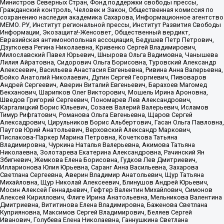
Министров Северных Стран, Фонд поддержки свободы прессы,
Гражданский контроль, Человек и Закон, Общественная комиссия по
сохранению наследия академика Сахарова, Информационное агентство
МЕМО. РУ, Институт региональной прессы, Институт Развития Свободы
Информации, Экозащита!-Женсовет, Общественный вердикт,
Евразийская антимонопольная ассоциация, Бедушев Петр Петрович,
Дзугкоева Регина Николаевна, Кривенко Сергей Владимирович,
Милославский Павел Юрьевич, Шнырова Ольга Вадимовна, Чанышева
Лилия Айратовна, Сидорович Ольга Борисовна, Туровский Александр
Алексеевич, Васильева Анастасия Евгеньевна, Ривина Анна Валерьевна,
Бойко Анатолий Николаевич, Дугин Сергей Георгиевич, Пивоваров
Андрей Сергеевич, Аверин Виталий Евгеньевич, Барахоев Магомед
Бекханович, Шарипков Олег Викторович, Мошель Ирина Ароновна,
Шведов Григорий Сергеевич, Пономарев Лев Александрович,
Каргалицкий Борис Юльевич, Созаев Валерий Валерьевич, Исламов
Тимур Рифгатович, Романова Ольга Евгеньевна, Щаров Сергей
Алексадрович, Цирульников Борис Альбертович, Гасан Ольга Павловна,
Паутов Юрий Анатольевич, Верховский Александр Маркович,
Пислакова-Паркер Марина Петровна, Кочеткова Татьяна
Владимировна, Чуркина Наталья Валерьевна, Акимова Татьяна
Николаевна, Золотарева Екатерина Александровна, Рачинский Ян
Збигневич, Жемкова Елена Борисовна, Гудков Лев Дмитриевич,
Илларионова Юлия Юрьевна, Саранг Анна Васильевна, Захарова
Светлана Сергеевна, Аверин Владимир Анатольевич, Щур Татьяна
Михайловна, Щур Николай Алексеевич, Блинушов Андрей Юрьевич,
Мосин Алексей Геннадьевич, Гефтер Валентин Михайлович, Симонов
Алексей Кириллович, Флиге Ирина Анатольевна, Мельникова Валентина
Дмитриевна, Вититинова Елена Владимировна, Баженова Светлана
Куприяновна, Максимов Сергей Владимирович, Беляев Сергей
Иванович, Голубева Елена Николаевна, Ганнушкина Светлана