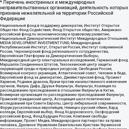
* Перечень иностранных и международных
неправительственных организаций, деятельность которых
признана нежелательной на территории Российской
Федерации:
Национальный фонд в поддержку демократии, Институт Открытое
Общество Фонд Содействия, Фонд Открытое общество, Американо-
российский фонд по экономическому и правовому развитию,
Национальный Демократический Институт Международных Отношений,
MEDIA DEVELOPMENT INVESTMENT FUND, Международный
Республиканский Институт, Открытая Россия, Институт современной
России, Черноморский фонд регионального сотрудничества,
Европейская Платформа за Демократические Выборы,
Международный центр электоральных исследований, Германский фонд
Маршалла Соединенных Штатов, Тихоокеанский центр защиты
окружающей среды и природных ресурсов, Свободная Россия,
Всемирный конгресс украинцев, Атлантический совет, Человек в беде,
Европейский фонд за демократию, Джеймстаунский фонд, Прожект
Хармони, Родники дракона, Врачи против насильственного извлечения
органов, Фалунь Дафа, Друзья Фалуньгун, Фалуньгун, Коалиция по
расследованию преследования в отношении Фалуньгун в Китае,
Всемирная организация по расследованию преследований Фалуньгун,
Пражский гражданский центр, Ассоциация школ политических
исследований при Совете Европы, Центр либеральной современности,
Форум русскоязычных европейцев, Немецко-русский обмен, Бард
колледж, Европейский выбор, Фонд Ходорковского, Оксфордский
российский фонд, Фонд Будущее России, Компания свободы
информации, Проект Медиа, Международное партнерство за права
человека, Духовное Управление Евангельских Христиан Украинской