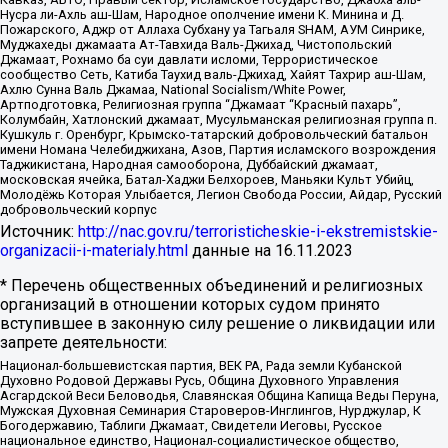
Нусра ли-Ахль аш-Шам, Народное ополчение имени К. Минина и Д.
Пожарского, Аджр от Аллаха Субхану уа Тагьаля SHAM, АУМ Синрике,
Муджахеды джамаата Ат-Тавхида Валь-Джихад, Чистопольский
Джамаат, Рохнамо ба суи давлати исломи, Террористическое
сообщество Сеть, Катиба Таухид валь-Джихад, Хайят Тахрир аш-Шам,
Ахлю Сунна Валь Джамаа, National Socialism/White Power,
Артподготовка, Религиозная группа “Джамаат “Красный пахарь”,
Колумбайн, Хатлонский джамаат, Мусульманская религиозная группа п.
Кушкуль г. Оренбург, Крымско-татарский добровольческий батальон
имени Номана Челебиджихана, Азов, Партия исламского возрождения
Таджикистана, Народная самооборона, Дуббайский джамаат,
московская ячейка, Батал-Хаджи Белхороев, Маньяки Культ Убийц,
Молодёжь Которая Улыбается, Легион Свобода России, Айдар, Русский
добровольческий корпус
Источник:
http://nac.gov.ru/terroristicheskie-i-ekstremistskie-
organizacii-i-materialy.html
данные на
16.11.2023
* Перечень общественных объединений и религиозных
организаций в отношении которых судом принято
вступившее в законную силу решение о ликвидации или
запрете деятельности:
Национал-большевистская партия, ВЕК РА, Рада земли Кубанской
Духовно Родовой Державы Русь, Община Духовного Управления
Асгардской Веси Беловодья, Славянская Община Капища Веды Перуна,
Мужская Духовная Семинария Староверов-Инглингов, Нурджулар, К
Богодержавию, Таблиги Джамаат, Свидетели Иеговы, Русское
национальное единство, Национал-социалистическое общество,