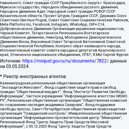
Навального, Совет граждан СССР Прикубанского округа г. Краснодара,
Мужское государство, Народное объединение русского движения,
Народное движение Адат, Народный совет граждан РСФСР СССР
Архангельской области, Проект Штурм, Граждане СССР, Держава Союз
Советских Светлых Родов, Совет Советских Социалистических Районов,
Meta Platforms Inc, Facebook, Instagram, WhatsApp, СИЧ-С14,
Добровольческое Движение Организации украинских националистов,
Черный Комитет, Татарстанское Региональное Всетатарское
общественное движение, Невоград, Молодежное Демократическое
Движение Весна, Верховный Совет Татарской Автономной Советской
Социалистической Республики, Конгресс ойрат-калмыцкого народа,
Исполнительный комитет совета народных депутатов Красноярского
края, Этническое национальное объединение, ЛГБТ, Я.МЫ Сергей Фургал
Источник:
https://minjust.gov.ru/ru/documents/7822/
данные
на
03.05.2024
* Реестр иностранных агентов:
Калининградская региональная общественная организация "Экозащита!-Женсовет", Фонд содействия защите прав и свобод граждан "Общественный вердикт", Фонд "Институт Развития Свободы Информации", Частное учреждение "Информационное агентство МЕМО. РУ", Региональная общественная организация "Общественная комиссия по сохранению наследия академика Сахарова", Фонд поддержки свободы прессы, Санкт-Петербургская общественная правозащитная организация "Гражданский контроль", Межрегиональная общественная организация "Информационно-просветительский центр "Мемориал", Региональный Фонд "Центр Защиты Прав Средств Массовой Информации", с 05.12.2023 Фонд "Центр Защиты Прав Средств массовой информации", Региональная общественная благотворительная организация помощи беженцам и мигрантам "Гражданское содействие", Негосударственное образовательное учреждение дополнительного профессионального образования (повышение квалификации) специалистов "АКАДЕМИЯ ПО ПРАВАМ ЧЕЛОВЕКА", Свердловская региональная общественная организация "Сутяжник", Автономная некоммерческая организация "Центр независимых социологических исследований", Союз общественных объединений "Российский исследовательский центр по правам человека", Региональное общественное учреждение научно-информационный центр "МЕМОРИАЛ", Некоммерческая организация "Фонд защиты гласности", Автономная некоммерческая организация "Институт прав человека", Городская общественная организация "Екатеринбургское общество "МЕМОРИАЛ", Городская общественная организация "Рязанское историко-просветительское и правозащитное общество "Мемориал" (Рязанский Мемориал), Челябинский региональный орган общественной самодеятельности – женское общественное объединение "Женщины Евразии", Челябинский региональный орган общественной самодеятельности "Уральская правозащитная группа", Фонд содействия защите здоровья и социальной справедливости имени Андрея Рылькова, Автономная Некоммерческая Организация "Аналитический Центр Юрия Левады", Автономная некоммерческая организация социальной поддержки населения "Проект Апрель", Региональная общественная организация помощи женщинам и детям, находящимся в кризисной ситуации "Информационно-методический центр "Анна", Фонд содействия развитию массовых коммуникаций и правовому просвещению "Так-так-Так", Фонд содействия устойчивому развитию "Серебряная тайга", Свердловский региональный общественный фонд социальных проектов "Новое время", "Idel.Реалии", Кавказ.Реалии, Крым.Реалии, Телеканал Настоящее Время, Татаро-башкирская служба Радио Свобода (Azatliq Radiosi), Радио Свободная Европа/Радио Свобода (PCE/PC), "Сибирь.Реалии", "Фактограф", Благотворительный фонд помощи осужденным и их семьям, Автономная некоммерческая организация "Институт глобализации и социальных движений", Фонд "В защиту прав заключенных", Частное учреждение "Центр поддержки и содействия развитию средств массовой информации", Пензенский региональный общественный благотворительный фонд "Гражданский союз", "Север.Реалии", Некоммерческая организация Фонд "Правовая инициатива", Общество с ограниченной ответственностью "Радио Свободная Европа/Радио Свобода", Чешское информационное агентство "MEDIUM-ORIENT", Красноярская региональная общественная организация "Мы против СПИДа", Камалягин Денис Николаевич, Маркелов Сергей Евгеньевич, Пономарев Лев Александрович, Савицкая Людмила Алексеевна, Автономная некоммерческая организация "Центр по работе с проблемой насилия "НАСИЛИЮ.НЕТ", Межрегиональный профессиональный союз работников здравоохранения "Альянс врачей", Юридическое лицо, зарегистрированное в Латвийской Республике, SIA "Medusa Project" (регистрационный номер 40103797863, дата регистрации 10.06.2014), Некоммерческая организация "Фонд по борьбе с коррупцией", Автономная некоммерческая организация "Институт права и публичной политики", Баданин Роман Сергеевич, Гликин Максим Александрович, Железнова Мария Михайловна, Лукьянова Юлия Сергеевна, Маетная Елизавета Витальевна, Маняхин Петр Борисович, Чуракова Ольга Владимировна, Ярош Юлия Петровна, Юридическое лицо "The Insider SIA", зарегистрированное в Риге, Латвийская Республика (дата регистрации 26.06.2015), являющееся администратором доменного имени интернет-издания "The Insider SIA", https://theins.ru, Постернак Алексей Евгеньевич, Рубин Михаил Аркадьевич, Анин Роман Александрович, Юридическое лицо Istories fonds, зарегистрированное в Латвийской Республике (регистрационный номер 50008295751, дата регистрации 24.02.2020), Великовский Дмитрий Александрович, Долинина Ирина Николаевна, Мароховская Алеся Алексеевна, Шлейнов Роман Юрьевич, Шмагун Олеся Валентиновна, Общество с ограниченной ответственностью "Альтаир 2021", Общество с ограниченной ответственностью "Вега 2021", Общество с ограниченной ответственностью "Главный редактор 2021", Общество с ограниченной ответственностью "Ромашки монолит", Важенков Артем Валерьевич, Ивановская областная общественная организация "Центр гендерных исследований", Гурман Юрий Альбертович, Медиапроект "ОВД-Инфо", Егоров Владимир Владимирович, Жилинский Владимир Александрович, Общество с ограниченной ответственностью "ЗП", Иванова София Юрьевна, Карезина Инна Павловна, Кильтау Екатерина Викторовна, Петров Алексей Викторович, Пискунов Сергей Евгеньевич, Смирнов Сергей Сергеевич, Тихонов Михаил Сергеевич, Общество с ограниченной ответственностью "ЖУРНАЛИСТ-ИНОСТРАННЫЙ АГЕНТ", Арапова Галина Юрьевна, Вольтская Татьяна Анатольевна, Американская компания "Mason G.E.S. Anonymous Foundation" (США), являющаяся владельцем интернет-издания https://mnews.world/, Компания "Stichting Bellingcat", зарегистрированная в Нидерландах (дата регистрации 11.07.2018), Захаров Андрей Вячеславович, Клепиковская Екатерина Дмитриевна, Общество с ограниченной ответственностью "МЕМО", Перл Роман Александрович, Симонов Евгений Алексеевич, Соловьева Елена Анатольевна, Сотников Даниил Владимирович, Сурначева Елизавета Дмитриевна, Автономная некоммерческая организация по защите прав человека и информированию населения "Якутия – Наше Мнение", Общество с ограниченной ответственностью "Москоу диджитал медиа", с 26.01.2023 Общество с ограниченной ответственностью "Чайка Белые сады", Ветошкина Валерия Валерьевна, Заговора Максим Александрович, Межрегиональное общественное движение "Российская ЛГБТ - сеть", Оленичев Максим Владимирович, Павлов Иван Юрьевич, Скворцова Елена Сергеевна, Общество с ограниченной ответственностью "Как бы инагент", Кочетков Игорь Викторович, Общество с ограниченной ответственностью "Честные выборы", Еланчик Олег Александрович, Общество с ограниченной ответственностью "Нобелевский призыв", Гималова Регина Эмилевна, Григорьев Андрей Валерьевич, Григорьева Алина Александровна, Ассоциация по содействию защите прав призывников, альтернативнослужащих и военнослужащих "Правозащитная группа "Гражданин.Армия.Право", Хисамова Регина Фаритовна, Автономная некоммерческая организация по реализации социально-правовых программ "Лилит", Дальневосточное общественное движение "Маяк", Санкт-Петербургская ЛГБТ-инициативная группа "Выход", Инициативная группа ЛГБТ+ "Реверс", Алексеев Андрей Викторович, Бекбулатова Таисия Львовна, Беляев Иван Михайлович, Владыкина Елена Сергеевна, Гельман Марат Александрович, Никульшина Вероника Юрьевна, Толоконникова Надежда Андреевна, Шендерович Виктор Анатольевич, Общество с ограниченной ответственностью "Данное сообщение", Общество с ограниченной ответственностью Издательский дом "Новая глава", Айнбиндер Александра Александровна, Московский комьюнити-центр для ЛГБТ+инициатив, Благотворительный фонд развития филантропии, Deutsche Welle (Германия, Kurt-Schumacher-Strasse 3, 53113 Bonn), Борзунова Мария Михайловна, Воробьев Виктор Викторович, Голубева Анна Львовна, Константинова Алла Михайловна, Малкова Ирина Владимировна, Мурадов Мурад Абдулгалимович, Осетинская Елизавета Николаевна, Понасенков Евгений Николаевич, Ганапольский Матвей Юрьевич, Киселев Евгений Алексеевич, Борухович Ирина Григорьевна, Дремин Иван Тимофеевич, Дубровский Дмитрий Викторович, Красноярская региональная общественная организация поддержки и развития альтернативных образовательных технологий и межкультурных коммуникаций "ИНТЕРРА", Маяковская Екатерина Алексеевна, Фейгин Марк Захарович, Филимонов Андрей Викторович, Дзугкоева Регина Николаевна, Доброхотов Роман Александрович, Дудь Юрий Александрович, Елкин Сергей Владимирович, Кругликов Кирилл Игоревич, Сабунаева Мария Леонидовна, Семенов Алексей Владимирович, Шаинян Карен Багратович, Шульман Екатерина Михайловна, Асафьев Артур Валерьевич, Вахштайн Виктор Семенович, Венедиктов Алексей Алексеевич, Лушникова Екатерина Евгеньевна, Волков Леонид Михайлович, Невзоров Александр Глебович, Пархоменко Сергей Борисович, Сироткин Ярослав Николаевич, Кара-Мурза Владимир Владимирович, Баранова Наталья Владимировна, Гозман Леонид Яковлевич, Кагарлицкий Борис Юльевич, Климарев Михаил Валерьевич, Милов Владимир Станиславович, Автономная некоммерческая организация Краснодарский центр современного искусства "Типография", Моргенштерн Алишер Тагирович, Соболь Любовь Эдуардовна, Общество с ограниченной ответственностью "ЛИЗА НОРМ", Каспаров Гарри Кимович, Ходорковский Михаил Борисович, Общество с ограниченной ответственностью "Апрельские тезисы", Данилович Ирина Брониславовна, Кашин Олег Владимирович, Петров Николай Владимирович, Пивоваров Алексей Владимирович, Соколов Михаил Владимирович, Цветкова Юлия Владимировна, Чичваркин Евгений Александрович, Комитет против пыток/Команда против пыток, Общество с ограниченной ответственностью "Первый научный", Общество с ограниченной ответственностью "Вертолет и ко", Белоцерковская Вероника Борисовна, Кац Максим Евгеньевич, Лазарева Татьяна Юрьевна, Шаведдинов Руслан Табризович, Яшин Илья Валерьевич, Общество с ограниченной ответственностью "Иноагент ААВ", Алешковский Дмитрий Петрович, Альбац Евгения Марковна, Быков Дмитрий Львович, Галямина Юлия Евгеньевна, Лойко Сергей Леонидович, Мартынов Кирилл Константинович, Медведев Сергей Александрович, Крашенинников Федор Геннадиевич, Гордеева Катерина Вл