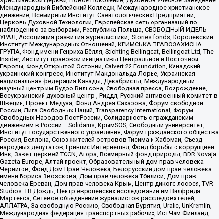
Христианской Церкви, Новое Поколение, Духовное Учебное Заведение
Международный Библейский Колледж, Международное христианское
движение, Всемирный Институт Саентологических Предприятий,
Церковь Духовной Технологии, Европейская сеть организаций по
наблюдению за выборами, Республика Польша, СВОБОДНЫЙ ИДЕЛЬ-
УРАЛ, Ассоциация развития журналистики, IStories fonds, Королевский
Институт Международных Отношений, КРИМСЬКА ПРАВОЗАХИСНА
ГРУПА, Фонд имени Генриха Бёлля, Stichting Bellingcat, Bellingcat Ltd, The
Insider, Институт правовой инициативы Центральной и Восточной
Европы, Фонд Открытой Эстонии, Calvert 22 Foundation, Канадский
украинский конгресс, Институт Макдональда-Лорье, Украинская
национальная федерация Канады, Декабристы, Международный
научный центр им Вудро Вильсона, Свободная пресса, Возрождение,
Всеукраинский духовный центр , Риддл, Русский антивоенный комитет в
Швеции, Проект Медуза, Фонд Андрея Сахарова, Форум свободной
России, Лига Свободных Наций, Transparеncy International, Форум
Свободных Народов ПостРоссии, Солидарность с гражданским
движением в России – Solidarus, КрымSOS, Свободный университет,
Институт государственного управления, Форум гражданского общества
Россия, Беллона, Союз жителей островов Тисима и Хабомаи, Съезд
народных депутатов, Гринпис Интернешнл, Фонд борьбы с коррупцией
Инк, Завет церквей TCCN, Агора, Всемирный фонд природы, BDR Novaja
Gazeta-Europe, Алтай проект, Образовательный дом прав человека
Чернигов, Фонд Дом Прав Человека, Белорусский дом прав человека
имени Бориса Звозскова, Дом прав человека Тбилиси, Дом прав
человека Ереван, Дом прав человека Крым, Центр дикого лосося, TVR
Studios, ТВ Дождь, Центр европейских исследований им Вилфрида
Мартенса, Сетевое объединение журналистов расследователей,
АЛЛАТРА, За свободную Россию, Свободная Бурятия, Uralic, UnKremlin,
Международная федерация транспортных рабочих, ИстЧам Финланд,