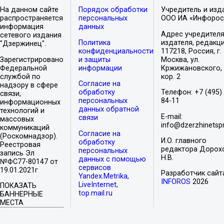
На данном сайте
Порядок обработки
Учредитель и изд
распространяется
персональных
ООО ИА «Инфорос
информация
данных
Адрес учредителя
сетевого издания
Политика
издателя, редакци
"Дзержинец".
конфиденциальности
117218, Россия, г.
Зарегистрировано
и защиты
Москва, ул.
Федеральной
информации
Кржижановского, 
службой по
кор. 2
Согласие на
надзору в сфере
обработку
Телефон: +7 (495)
связи,
персональных
84-11
информационных
данных обратной
технологий и
E-mail:
связи
массовых
info@dzerzhinetspr
коммуникаций
Согласие на
(Роскомнадзор).
И.О. главного
обработку
Реестровая
редактора Дорох
персональных
запись Эл
Н.В.
данных с помощью
№ФС77-80147 от
сервисов
19.01.2021г
Разработчик сайт
Yandex.Metrika,
INFOROS
2026
LiveInternet,
ПОКАЗАТЬ
top.mail.ru
БАННЕРНЫЕ
МЕСТА