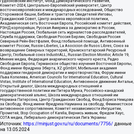
Гудзоновский институт, Фонд Демократического Развития,
Комитет-2024, Центрально-Европейский университет, Центр
восточноевропейских и международных исследований, Общество
Сторожевой башни, Библии и трактатов Свидетелей Иеговы,
Гражданский Совет, Центр анализа европейской политики,
Академическая сеть Восточная Европа, Российский комитет действия,
РЭНД корпорейшн, Русская Америка за демократию в России,
Настоящая Россия, Глобальная сеть журналистов-расследователей,
Служба поддержки, Свободная Россия Берлин, Свободная Россия
Северный Рейн-Вестфалия, Фонд глобальной помощи, Антивоенный
комитет России, Russie-Libertes, La Asocicion de Rusos Libres, Союз за
возвращение Северных территорий, Крымскотатарский Ресурсный
Центр, Глобальный союз IndustriALL, Russian Election Monitor, Article 19,
Мнение медиа, Федерация анархического черного креста, Радио
Свободная Европа, Германское общество изучения Восточной Европы,
Фонд имени Фридриха Эберта, XZ gGmbH, Мобильная академия
поддержки гендерной демократии и миротворчества, Форум имени
Льва Копелева, American Councils for International Education, Cultural
Vistas, Institute of International Education, Антивоенное движение Антальи,
Открытый диалог, Школа международных отношений и
государственной политики им Питера Мунка, Российско-канадский
демократический альянс, Школа международных отношений им
Нормана Патерсона, Центр Гражданских Свобод, Фонд Бориса Немцова
за Свободу, Фонд имени Фридриха Науманна за свободу, Феминистское
антивоенное сопротивление, Комитет независимости Ингушетии,
Прометей, Stop Occupation of Karelia, Вернись живым, Фридом Хаус,
СОТА медиа, Либерально-демократическая Лига Украины
Источник:
https://minjust.gov.ru/ru/documents/7756/
данные
на
13.05.2024