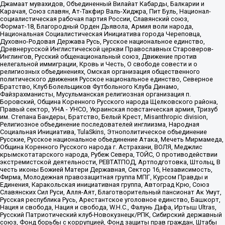
Джамаат мувахидов, Объединенный Вилайат Кабарды, Балкарии и
Карачая, Союз славян, Ат-Такфир Валь-Хиджра, Пит Буль, Национал-
социалистическая рабочая партия России, Славянский союз,
Формат-18, Благородный Орден Дьявола, Армия воли народа,
Национальная Социалистическая Инициатива города Череповца,
Духовно-Родовая Держава Русь, Русское национальное единство,
Древнерусской Инглистической церкви Православных Староверов-
Инглингов, Русский общенациональный союз, Движение против
нелегальной иммиграции, Кровь и Честь, О свободе совести и о
религиозных объединениях, Омская организация общественного
политического движения Русское национальное единство, Северное
Братство, Клуб Болельщиков Футбольного Клуба Динамо,
Файзрахманисты, Мусульманская религиозная организация п.
Боровский, Община Коренного Русского народа Щелковского района,
Правый сектор, УНА - УНСО, Украинская повстанческая армия, Тризуб
им. Степана Бандеры, Братство, Белый Крест, Misanthropic division,
Религиозное объединение последователей инглиизма, Народная
Социальная Инициатива, TulaSkins, Этнополитическое объединение
Русские, Русское национальное объединение Атака, Мечеть Мирмамеда,
Община Коренного Русского народа г. Астрахани, ВОЛЯ, Меджлис
крымскотатарского народа, Рубеж Севера, ТОЙС, О противодействии
экстремистской деятельности, РЕВТАТПОД, Артподготовка, Штольц, В
честь иконы Божией Матери Державная, Сектор 16, Независимость,
Фирма, Молодежная правозащитная группа МПГ, Курсом Правды и
Единения, Каракольская инициативная группа, Автоград Крю, Союз
Славянских Сил Руси, Алля-Аят, Благотворительный пансионат Ак Умут,
Русская республика Русь, Арестантское уголовное единство, Башкорт,
Нация и свобода, Нация и свобода, W.H.С., Фалунь Дафа, Иртыш Ultras,
Русский Патриотический клуб-Новокузнецк/РПК, Сибирский державный
союз, Фонд борьбы с коррупцией, Фонд защиты прав граждан, Штабы