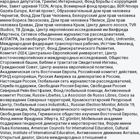
народных депутатов, Гринпис Интернешнл, Фонд борьбы с коррупцией
Инк, Завет церквей TCCN, Агора, Всемирный фонд природы, BDR Novaja
Gazeta-Europe, Алтай проект, Образовательный дом прав человека
Чернигов, Фонд Дом Прав Человека, Белорусский дом прав человека
имени Бориса Звозскова, Дом прав человека Тбилиси, Дом прав
человека Ереван, Дом прав человека Крым, Центр дикого лосося, TVR
Studios, ТВ Дождь, Центр европейских исследований им Вилфрида
Мартенса, Сетевое объединение журналистов расследователей,
АЛЛАТРА, За свободную Россию, Свободная Бурятия, Uralic, UnKremlin,
Международная федерация транспортных рабочих, ИстЧам Финланд,
Гудзоновский институт, Фонд Демократического Развития,
Комитет-2024, Центрально-Европейский университет, Центр
восточноевропейских и международных исследований, Общество
Сторожевой башни, Библии и трактатов Свидетелей Иеговы,
Гражданский Совет, Центр анализа европейской политики,
Академическая сеть Восточная Европа, Российский комитет действия,
РЭНД корпорейшн, Русская Америка за демократию в России,
Настоящая Россия, Глобальная сеть журналистов-расследователей,
Служба поддержки, Свободная Россия Берлин, Свободная Россия
Северный Рейн-Вестфалия, Фонд глобальной помощи, Антивоенный
комитет России, Russie-Libertes, La Asocicion de Rusos Libres, Союз за
возвращение Северных территорий, Крымскотатарский Ресурсный
Центр, Глобальный союз IndustriALL, Russian Election Monitor, Article 19,
Мнение медиа, Федерация анархического черного креста, Радио
Свободная Европа, Германское общество изучения Восточной Европы,
Фонд имени Фридриха Эберта, XZ gGmbH, Мобильная академия
поддержки гендерной демократии и миротворчества, Форум имени
Льва Копелева, American Councils for International Education, Cultural
Vistas, Institute of International Education, Антивоенное движение Антальи,
Открытый диалог, Школа международных отношений и