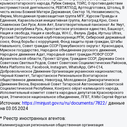
крымскотатарского народа, Рубеж Севера, ТОЙС, О противодействии
экстремистской деятельности, РЕВТАТПОД, Артподготовка, Штольц, В
честь иконы Божией Матери Державная, Сектор 16, Независимость,
Фирма, Молодежная правозащитная группа МПГ, Курсом Правды и
Единения, Каракольская инициативная группа, Автоград Крю, Союз
Славянских Сил Руси, Алля-Аят, Благотворительный пансионат Ак Умут,
Русская республика Русь, Арестантское уголовное единство, Башкорт,
Нация и свобода, Нация и свобода, W.H.С., Фалунь Дафа, Иртыш Ultras,
Русский Патриотический клуб-Новокузнецк/РПК, Сибирский державный
союз, Фонд борьбы с коррупцией, Фонд защиты прав граждан, Штабы
Навального, Совет граждан СССР Прикубанского округа г. Краснодара,
Мужское государство, Народное объединение русского движения,
Народное движение Адат, Народный совет граждан РСФСР СССР
Архангельской области, Проект Штурм, Граждане СССР, Держава Союз
Советских Светлых Родов, Совет Советских Социалистических Районов,
Meta Platforms Inc, Facebook, Instagram, WhatsApp, СИЧ-С14,
Добровольческое Движение Организации украинских националистов,
Черный Комитет, Татарстанское Региональное Всетатарское
общественное движение, Невоград, Молодежное Демократическое
Движение Весна, Верховный Совет Татарской Автономной Советской
Социалистической Республики, Конгресс ойрат-калмыцкого народа,
Исполнительный комитет совета народных депутатов Красноярского
края, Этническое национальное объединение, ЛГБТ, Я.МЫ Сергей Фургал
Источник:
https://minjust.gov.ru/ru/documents/7822/
данные
на
03.05.2024
* Реестр иностранных агентов:
Калининградская региональная общественная организация "Экозащита!-Женсовет", Фонд содействия защите прав и свобод граждан "Общественный вердикт", Фонд "Институт Развития Свободы Информации", Частное учреждение "Информационное агентство МЕМО. РУ", Региональная общественная организация "Общественная комиссия по сохранению наследия академика Сахарова", Фонд поддержки свободы прессы, Санкт-Петербургская общественная правозащитная организация "Гражданский контроль", Межрегиональная общественная организация "Информационно-просветительский центр "Мемориал", Региональный Фонд "Центр Защиты Прав Средств Массовой Информации", с 05.12.2023 Фонд "Центр Защиты Прав Средств массовой информации", Региональная общественная благотворительная организация помощи беженцам и мигрантам "Гражданское содействие", Негосударственное образовательное учреждение дополнительного профессионального образования (повышение квалификации) специалистов "АКАДЕМИЯ ПО ПРАВАМ ЧЕЛОВЕКА", Свердловская региональная общественная организация "Сутяжник", Автономная некоммерческая организация "Центр независимых социологических исследований", Союз общественных объединений "Российский исследовательский центр по правам человека", Региональное общественное учреждение научно-информационный центр "МЕМОРИАЛ", Некоммерческая организация "Фонд защиты гласности", Автономная некоммерческая организация "Институт прав человека", Городская общественная организация "Екатеринбургское общество "МЕМОРИАЛ", Городская общественная организация "Рязанское историко-просветительское и правозащитное общество "Мемориал" (Рязанский Мемориал), Челябинский региональный орган общественной самодеятельности – женское общественное объединение "Женщины Евразии", Челябинский региональный орган общественной самодеятельности "Уральская правозащитная группа", Фонд содействия защите здоровья и социальной справедливости имени Андрея Рылькова, Автономная Некоммерческая Организация "Аналитический Центр Юрия Левады", Автономная некоммерческая организация социальной поддержки населения "Проект Апрель", Региональная общественная организация помощи женщинам и детям, находящимся в кризисной ситуации "Информационно-методический центр "Анна", Фонд содействия развитию массовых коммуникаций и правовому просвещению "Так-так-Так", Фонд содействия устойчивому развитию "Серебряная тайга", Свердловский региональный общественный фонд социальных проектов "Новое время", "Idel.Реалии", Кавказ.Реалии, Крым.Реалии, Телеканал Настоящее Время, Татаро-башкирская служба Радио Свобода (Azatliq Radiosi), Радио Свободная Европа/Радио Свобода (PCE/PC), "Сибирь.Реалии", "Фактограф", Благотворительный фонд помощи осужденным и их семьям, Автономная некоммерческая организация "Институт глобализации и социальных движений", Фонд "В защиту прав заключенных", Частное учреждение "Центр поддержки и содействия развитию средств массовой информации", Пензенский региональный общественный благотворительный фонд "Гражданский союз", "Север.Реалии", Некоммерческая организация Фонд "Правовая инициатива", Общество с ограниченной ответственностью "Радио Свободная Европа/Радио Свобода", Чешское информационное агентство "MEDIUM-ORIENT", Красноярская региональная общественная организация "Мы против СПИДа", Камалягин Денис Николаевич, Маркелов Сергей Евгеньевич, Пономарев Лев Александрович, Савицкая Людмила Алексеевна, Автономная некоммерческая организация "Центр по работе с проблемой насилия "НАСИЛИЮ.НЕТ", Межрегиональный профессиональный союз работников здравоохранения "Альянс врачей", Юридическое лицо, зарегистрированное в Латвийской Республике, SIA "Medusa Project" (регистрационный номер 40103797863, дата регистрации 10.06.2014), Некоммерческая организация "Фонд по борьбе с коррупцией", Автономная некоммерческая организация "Институт права и публичной политики", Баданин Роман Сергеевич, Гликин Максим Александрович, Железнова Мария Михайловна, Лукьянова Юлия Сергеевна, Маетная Елизавета Витальевна, Маняхин Петр Борисович, Чуракова Ольга Владимировна, Ярош Юлия Петровна, Юридическое лицо "The Insider SIA", зарегистрированное в Риге, Латвийская Республика (дата регистрации 26.06.2015), являющееся администратором доменного имени интернет-издания "The Insider SIA", https://theins.ru, Постернак Алексей Евгеньевич, Рубин Михаил Аркадьевич, Анин Роман Александрович, Юридическое лицо Istories fonds, зарегистрированное в Латвийской Республике (регистрационный номер 50008295751, дата регистрации 24.02.2020), Великовский Дмитрий Александрович, Долинина Ирина Николаевна, Мароховская Алеся Алексеевна, Шлейнов Роман Юрьевич, Шмагун Олеся Валентиновна, Общество с ограниченной ответственностью "Альтаир 2021", Общество с ограниченной ответственностью "Вега 2021", Общество с ограниченной ответственностью "Главный редактор 2021", Общество с ограниченной ответственностью "Ромашки монолит", Важенков Артем Валерьевич, Ивановская областная общественная организация "Центр гендерных исследований", Гурман Юрий Альбертович, Медиапроект "ОВД-Инфо", Егоров Владимир Владимирович, Жилинский Владимир Александрович, Общество с ограниченной ответственностью "ЗП", Иванова София Юрьевна, Карезина Инна Павловна, Кильтау Екатерина Викторовна, Петров Алексей Викторович, Пискунов Сергей Евгеньевич, Смирнов Сергей Сергеевич, Тихонов Михаил Сергеевич, Общество с ограниченной ответственностью "ЖУРНАЛИСТ-ИНОСТРАННЫЙ АГЕНТ", Арапова Галина Юрьевна, Вольтская Татьяна Анатольевна, Американская компания "Mason G.E.S. Anonymous Foundation" (США), являющаяся владельцем интернет-издания https://mnews.world/, Компания "Stichting Bellingcat", зарегистрированная в Нидерландах (дата регистрации 11.07.2018), Захаров Андрей Вячеславович, Клепиковская Екатерина Дмитриевна, Общество с ограниченной ответственностью "МЕМО", Перл Роман Александрович, Симонов Евгений Алексеевич, Соловьева Елена Анатольевна, Сотников Даниил Владимирович, Сурначева Елизавета Дмитриевна, Автономная некоммерческая организация по защите прав человека и информированию населения "Якутия – Наше Мнение", Общество с ограниченной ответственностью "Москоу диджитал медиа", с 26.01.2023 Общество с ограниченной ответственностью "Чайка Белые сады", Ветошкина Валерия Валерьевна, Заговора Максим Александрович, Межрегиональное общественное движение "Российская ЛГБТ - сеть", Оленичев Максим Владимирович, Павлов Иван Юрьевич, Скворцова Елена Сергеевна, Общество с ограниченной ответственностью "Как бы инагент", Кочетков Игорь Викторович, Общество с ограниченной ответственностью "Честные выборы", Еланчик Олег Александрович, Общество с ограниченной ответственностью "Нобелевский призыв", Гималова Регина Эмилевна, Григорьев Андрей Валерьевич, Григорьева Алина Александровна, Ассоциация по содействию защите прав призывников, альтернативнослужащих и военнослужащих "Правозащитная группа "Гражданин.Армия.Право", Хисамова Регина Фаритовна, Автономная некоммерческая организация по реализации социально-правовых программ "Лилит", Дальневосточное общественное движение "Маяк", Санкт-Петербургская ЛГБТ-инициативная группа "Выход", Инициативная группа ЛГБТ+ "Реверс", Алексеев Андрей Викторович, Бекбулатова Таисия Львовна, Беляев Иван Михайлович, Владыкина Елена Сергеевна, Гельман Марат Александрович, Никульшина Вероника Юрьевна, Толоконникова Надежда Андреевна, Шендерович Виктор Анатольевич, Общество с ограниченной ответственностью "Данное сообщение", Общество с ограниченной ответственностью Издательский дом "Новая глава", Айнбиндер Александра Александровна, Московский комьюнити-центр для ЛГБТ+инициатив, Благотворительный фонд развития филантропии, Deutsche Welle (Германия, Kurt-Schumacher-Strasse 3, 53113 Bonn), Борзунова Мария Михайловна, Воробьев Виктор Викторович, Голубева Анна Львовна, Константинова Алла Михайловна, Малкова Ирина Владимировна, Мурадов Мурад Абдулгалимович, Осетинская Елизавета Николаевна, Понасенков Евгений Николаевич, Ганапольский Матвей Юрьевич, Киселев Евгений Алексеевич, Борухович Ирина Григорьевна, Дремин Иван Тимофеевич, Дубровский Дмитрий Викторович, Красноярская региональная общественная организация поддержки и развития альтернативных образовательных технологий и межкультурных коммуникаций "ИНТЕРРА", Маяковская Екатерина Алексеевна, Фейгин Марк Захарович, Филимонов Андрей Викторович, Дзугкоева Регина Николаевна, Доброхотов Роман Александрович, Дудь Юрий Александрович, Елкин Сергей Владимирович, Кругликов Кирилл Игоревич, Сабунаева Мария Леонидовна, Семенов Алексей Владимирович, Шаинян Карен Багратович, Шульман Екатерина Михайловна, Асафьев Артур Валерьевич, Вахштайн Виктор Семенович, Венедиктов Алексей Алексеевич, Лушникова Екатерина Евгеньевна, Волков Леонид Михайлович, Невзоров Александр Глебович, Пархоменко Сергей Борисович, Сироткин Ярослав Николаевич, Кара-Мурза Владимир Владимирович, Баранова Наталья Владимировна, Гозман Леонид Яковлевич, Кагарлицкий Борис Юльевич, Климарев Михаил Валерьевич, Милов Владимир Станиславович, Автономная некоммерческая организация Краснодарский центр современного искусства "Типография", Моргенштерн Алишер Тагирович, Соболь Любовь Эдуардовна, Общество с ограниченной ответственностью "ЛИЗА НОРМ", Каспаров Гарри Кимович, Ходорковский Михаил Борисович, Общество с ограниченной ответственностью "Апрельские тезисы", Данилович Ирина Брониславовна, Кашин Олег Владимирович, Петров Николай Владимирович, Пивоваров Алексей Владимирович, Соколов Михаил Владимирович, Цветкова Юлия Владимировна, Чичваркин Евгений Александрович, Комитет против пыток/Команда против пыток, Общество с ограниченной ответственностью "Первый научный", Общество с ограниченной ответственностью "Вертолет и ко", Белоцерковская Вероника Борисовна, Кац Максим Евгеньевич, Лазарева Татьяна Юрьевна, Шаведдинов Руслан Табризович, Яшин Илья Валерьевич, Общество с ограниченной ответственностью "Иноагент ААВ", Алешковский Дмитрий Петрович, Альбац Евгения Марковна, Быков Дмитрий Львович, Галямина Юлия Евгеньевна, Лойко Сергей Леонидович, Мартынов Кирилл Константинович, Медведев Сергей Александрович, Крашенинников Федор Геннадиевич, Гордеева Катерина Вл