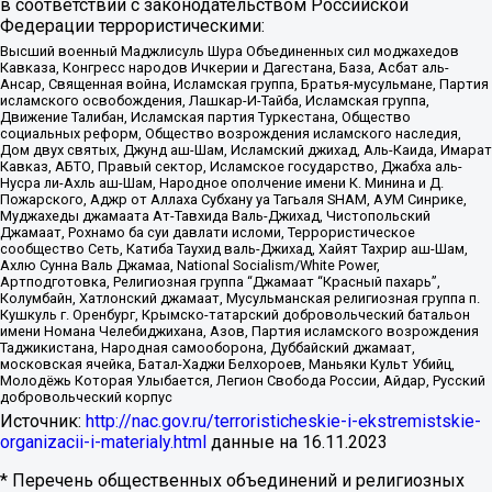
в соответствии с законодательством Российской
Федерации террористическими:
Высший военный Маджлисуль Шура Объединенных сил моджахедов
Кавказа, Конгресс народов Ичкерии и Дагестана, База, Асбат аль-
Ансар, Священная война, Исламская группа, Братья-мусульмане, Партия
исламского освобождения, Лашкар-И-Тайба, Исламская группа,
Движение Талибан, Исламская партия Туркестана, Общество
социальных реформ, Общество возрождения исламского наследия,
Дом двух святых, Джунд аш-Шам, Исламский джихад, Аль-Каида, Имарат
Кавказ, АБТО, Правый сектор, Исламское государство, Джабха аль-
Нусра ли-Ахль аш-Шам, Народное ополчение имени К. Минина и Д.
Пожарского, Аджр от Аллаха Субхану уа Тагьаля SHAM, АУМ Синрике,
Муджахеды джамаата Ат-Тавхида Валь-Джихад, Чистопольский
Джамаат, Рохнамо ба суи давлати исломи, Террористическое
сообщество Сеть, Катиба Таухид валь-Джихад, Хайят Тахрир аш-Шам,
Ахлю Сунна Валь Джамаа, National Socialism/White Power,
Артподготовка, Религиозная группа “Джамаат “Красный пахарь”,
Колумбайн, Хатлонский джамаат, Мусульманская религиозная группа п.
Кушкуль г. Оренбург, Крымско-татарский добровольческий батальон
имени Номана Челебиджихана, Азов, Партия исламского возрождения
Таджикистана, Народная самооборона, Дуббайский джамаат,
московская ячейка, Батал-Хаджи Белхороев, Маньяки Культ Убийц,
Молодёжь Которая Улыбается, Легион Свобода России, Айдар, Русский
добровольческий корпус
Источник:
http://nac.gov.ru/terroristicheskie-i-ekstremistskie-
organizacii-i-materialy.html
данные на
16.11.2023
* Перечень общественных объединений и религиозных