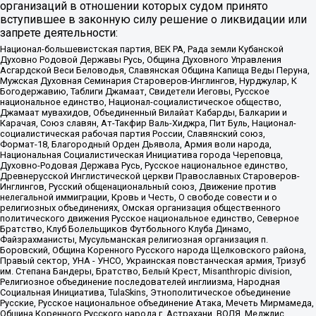
организаций в отношении которых судом принято
вступившее в законную силу решение о ликвидации или
запрете деятельности:
Национал-большевистская партия, ВЕК РА, Рада земли Кубанской
Духовно Родовой Державы Русь, Община Духовного Управления
Асгардской Веси Беловодья, Славянская Община Капища Веды Перуна,
Мужская Духовная Семинария Староверов-Инглингов, Нурджулар, К
Богодержавию, Таблиги Джамаат, Свидетели Иеговы, Русское
национальное единство, Национал-социалистическое общество,
Джамаат мувахидов, Объединенный Вилайат Кабарды, Балкарии и
Карачая, Союз славян, Ат-Такфир Валь-Хиджра, Пит Буль, Национал-
социалистическая рабочая партия России, Славянский союз,
Формат-18, Благородный Орден Дьявола, Армия воли народа,
Национальная Социалистическая Инициатива города Череповца,
Духовно-Родовая Держава Русь, Русское национальное единство,
Древнерусской Инглистической церкви Православных Староверов-
Инглингов, Русский общенациональный союз, Движение против
нелегальной иммиграции, Кровь и Честь, О свободе совести и о
религиозных объединениях, Омская организация общественного
политического движения Русское национальное единство, Северное
Братство, Клуб Болельщиков Футбольного Клуба Динамо,
Файзрахманисты, Мусульманская религиозная организация п.
Боровский, Община Коренного Русского народа Щелковского района,
Правый сектор, УНА - УНСО, Украинская повстанческая армия, Тризуб
им. Степана Бандеры, Братство, Белый Крест, Misanthropic division,
Религиозное объединение последователей инглиизма, Народная
Социальная Инициатива, TulaSkins, Этнополитическое объединение
Русские, Русское национальное объединение Атака, Мечеть Мирмамеда,
Община Коренного Русского народа г. Астрахани, ВОЛЯ, Меджлис