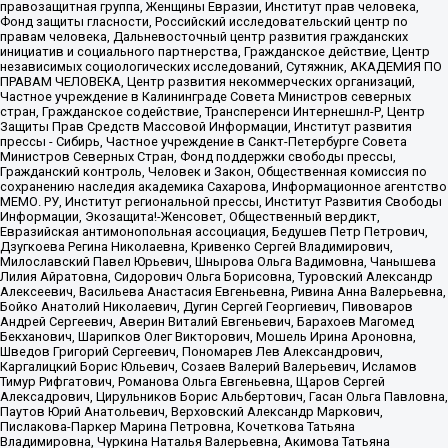
правозащитная группа, Женщины Евразии, Институт прав человека,
Фонд защиты гласности, Российский исследовательский центр по
правам человека, Дальневосточный центр развития гражданских
инициатив и социального партнерства, Гражданское действие, Центр
независимых социологических исследований, Сутяжник, АКАДЕМИЯ ПО
ПРАВАМ ЧЕЛОВЕКА, Центр развития некоммерческих организаций,
Частное учреждение в Калининграде Совета Министров северных
стран, Гражданское содействие, Трансперенси Интернешнл-Р, Центр
Защиты Прав Средств Массовой Информации, Институт развития
прессы - Сибирь, Частное учреждение в Санкт-Петербурге Совета
Министров Северных Стран, Фонд поддержки свободы прессы,
Гражданский контроль, Человек и Закон, Общественная комиссия по
сохранению наследия академика Сахарова, Информационное агентство
МЕМО. РУ, Институт региональной прессы, Институт Развития Свободы
Информации, Экозащита!-Женсовет, Общественный вердикт,
Евразийская антимонопольная ассоциация, Бедушев Петр Петрович,
Дзугкоева Регина Николаевна, Кривенко Сергей Владимирович,
Милославский Павел Юрьевич, Шнырова Ольга Вадимовна, Чанышева
Лилия Айратовна, Сидорович Ольга Борисовна, Туровский Александр
Алексеевич, Васильева Анастасия Евгеньевна, Ривина Анна Валерьевна,
Бойко Анатолий Николаевич, Дугин Сергей Георгиевич, Пивоваров
Андрей Сергеевич, Аверин Виталий Евгеньевич, Барахоев Магомед
Бекханович, Шарипков Олег Викторович, Мошель Ирина Ароновна,
Шведов Григорий Сергеевич, Пономарев Лев Александрович,
Каргалицкий Борис Юльевич, Созаев Валерий Валерьевич, Исламов
Тимур Рифгатович, Романова Ольга Евгеньевна, Щаров Сергей
Алексадрович, Цирульников Борис Альбертович, Гасан Ольга Павловна,
Паутов Юрий Анатольевич, Верховский Александр Маркович,
Пислакова-Паркер Марина Петровна, Кочеткова Татьяна
Владимировна, Чуркина Наталья Валерьевна, Акимова Татьяна