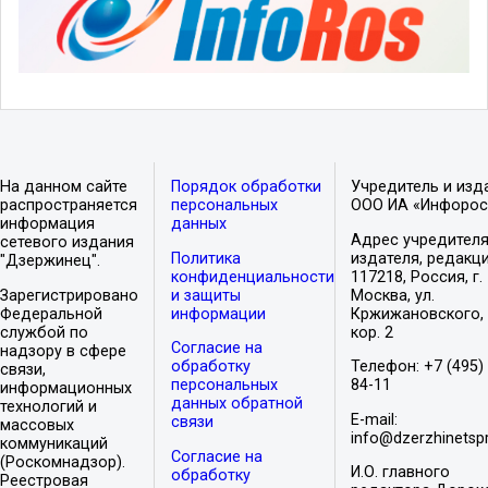
На данном сайте
Порядок обработки
Учредитель и изд
распространяется
персональных
ООО ИА «Инфорос
информация
данных
Адрес учредителя
сетевого издания
Политика
издателя, редакци
"Дзержинец".
конфиденциальности
117218, Россия, г.
Зарегистрировано
и защиты
Москва, ул.
Федеральной
информации
Кржижановского, 
службой по
кор. 2
Согласие на
надзору в сфере
обработку
Телефон: +7 (495)
связи,
персональных
84-11
информационных
данных обратной
технологий и
E-mail:
связи
массовых
info@dzerzhinetspr
коммуникаций
Согласие на
(Роскомнадзор).
И.О. главного
обработку
Реестровая