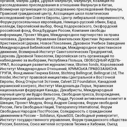
органов, Фалунь Дафа, Друзья Фалуньгун, Фалуньгун, Коалиция по
расследованию преследования в отношении Фалуньгун в Китае,
Всемирная организация по расследованию преследований Фалуньгун,
Пражский гражданский центр, Ассоциация школ политических
исследований при Совете Европы, Центр либеральной современности,
Форум русскоязычных европейцев, Немецко-русский обмен, Бард
колледж, Европейский выбор, Фонд Ходорковского, Оксфордский
российский фонд, Фонд Будущее России, Компания свободы
информации, Проект Медиа, Международное партнерство за права
человека, Духовное Управление Евангельских Христиан Украинской
Христианской Церкви, Новое Поколение, Духовное Учебное Заведение
Международный Библейский Колледж, Международное христианское
движение, Всемирный Институт Саентологических Предприятий,
Церковь Духовной Технологии, Европейская сеть организаций по
наблюдению за выборами, Республика Польша, СВОБОДНЫЙ ИДЕЛЬ-
УРАЛ, Ассоциация развития журналистики, IStories fonds, Королевский
Институт Международных Отношений, КРИМСЬКА ПРАВОЗАХИСНА
ГРУПА, Фонд имени Генриха Бёлля, Stichting Bellingcat, Bellingcat Ltd, The
Insider, Институт правовой инициативы Центральной и Восточной
Европы, Фонд Открытой Эстонии, Calvert 22 Foundation, Канадский
украинский конгресс, Институт Макдональда-Лорье, Украинская
национальная федерация Канады, Декабристы, Международный
научный центр им Вудро Вильсона, Свободная пресса, Возрождение,
Всеукраинский духовный центр , Риддл, Русский антивоенный комитет в
Швеции, Проект Медуза, Фонд Андрея Сахарова, Форум свободной
России, Лига Свободных Наций, Transparеncy International, Форум
Свободных Народов ПостРоссии, Солидарность с гражданским
движением в России – Solidarus, КрымSOS, Свободный университет,
Институт государственного управления, Форум гражданского общества
Россия, Беллона, Союз жителей островов Тисима и Хабомаи, Съезд