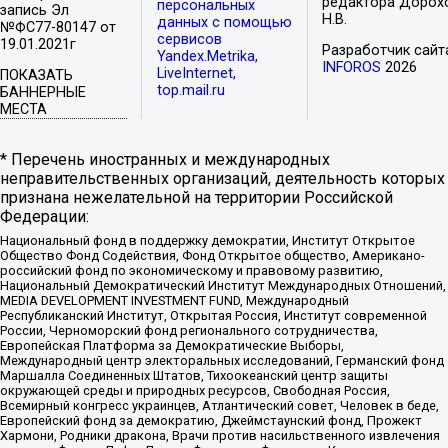
редактора Дорох
персональных
запись Эл
Н.В.
данных с помощью
№ФС77-80147 от
сервисов
19.01.2021г
Разработчик сайт
Yandex.Metrika,
INFOROS
2026
LiveInternet,
ПОКАЗАТЬ
top.mail.ru
БАННЕРНЫЕ
МЕСТА
* Перечень иностранных и международных
неправительственных организаций, деятельность которых
признана нежелательной на территории Российской
Федерации:
Национальный фонд в поддержку демократии, Институт Открытое
Общество Фонд Содействия, Фонд Открытое общество, Американо-
российский фонд по экономическому и правовому развитию,
Национальный Демократический Институт Международных Отношений,
MEDIA DEVELOPMENT INVESTMENT FUND, Международный
Республиканский Институт, Открытая Россия, Институт современной
России, Черноморский фонд регионального сотрудничества,
Европейская Платформа за Демократические Выборы,
Международный центр электоральных исследований, Германский фонд
Маршалла Соединенных Штатов, Тихоокеанский центр защиты
окружающей среды и природных ресурсов, Свободная Россия,
Всемирный конгресс украинцев, Атлантический совет, Человек в беде,
Европейский фонд за демократию, Джеймстаунский фонд, Прожект
Хармони, Родники дракона, Врачи против насильственного извлечения