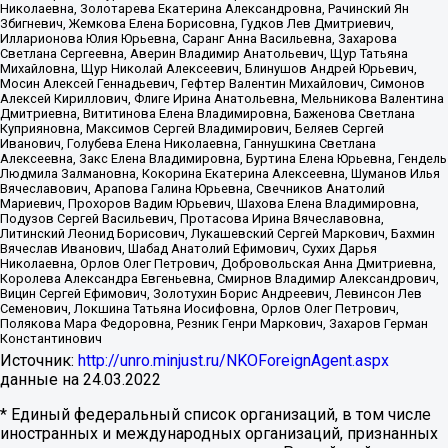
Николаевна, Золотарева Екатерина Александровна, Рачинский Ян
Збигневич, Жемкова Елена Борисовна, Гудков Лев Дмитриевич,
Илларионова Юлия Юрьевна, Саранг Анна Васильевна, Захарова
Светлана Сергеевна, Аверин Владимир Анатольевич, Щур Татьяна
Михайловна, Щур Николай Алексеевич, Блинушов Андрей Юрьевич,
Мосин Алексей Геннадьевич, Гефтер Валентин Михайлович, Симонов
Алексей Кириллович, Флиге Ирина Анатольевна, Мельникова Валентина
Дмитриевна, Вититинова Елена Владимировна, Баженова Светлана
Куприяновна, Максимов Сергей Владимирович, Беляев Сергей
Иванович, Голубева Елена Николаевна, Ганнушкина Светлана
Алексеевна, Закс Елена Владимировна, Буртина Елена Юрьевна, Гендель
Людмила Залмановна, Кокорина Екатерина Алексеевна, Шуманов Илья
Вячеславович, Арапова Галина Юрьевна, Свечников Анатолий
Мариевич, Прохоров Вадим Юрьевич, Шахова Елена Владимировна,
Подузов Сергей Васильевич, Протасова Ирина Вячеславовна,
Литинский Леонид Борисович, Лукашевский Сергей Маркович, Бахмин
Вячеслав Иванович, Шабад Анатолий Ефимович, Сухих Дарья
Николаевна, Орлов Олег Петрович, Добровольская Анна Дмитриевна,
Королева Александра Евгеньевна, Смирнов Владимир Александрович,
Вицин Сергей Ефимович, Золотухин Борис Андреевич, Левинсон Лев
Семенович, Локшина Татьяна Иосифовна, Орлов Олег Петрович,
Полякова Мара Федоровна, Резник Генри Маркович, Захаров Герман
Константинович
Источник:
http://unro.minjust.ru/NKOForeignAgent.aspx
данные на
24.03.2022
* Единый федеральный список организаций, в том числе
иностранных и международных организаций, признанных