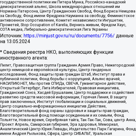
государственной политики им Питера Мунка, Российско-канадский
демократический альянс, Школа международных отношений им
Нормана Патерсона, Центр Гражданских Свобод, Фонд Бориса Немцова
за Свободу, Фонд имени Фридриха Науманна за свободу, Феминистское
антивоенное сопротивление, Комитет независимости Ингушетии,
Прометей, Stop Occupation of Karelia, Вернись живым, Фридом Хаус,
СОТА медиа, Либерально-демократическая Лига Украины
Источник:
https://minjust.gov.ru/ru/documents/7756/
данные
на
13.05.2024
* Сведения реестра НКО, выполняющих функции
иностранного агента:
Лилит, Правозащитная группа Гражданин.Армия.Право, Нижегородский
центр немецкой и европейской культуры, Центр гендерных
исследований, Фонд защиты прав граждан Штаб, Институт права и
публичной политики, Фонд борьбы с коррупцией, Альянс врачей,
НАСИЛИЮ.НЕТ, Мы против СПИДа, СВЕЧА, Гуманитарное действие,
Открытый Петербург, Лига Избирателей, Правовая инициатива,
Гражданский Союз, Хасдей Ерушалаим, Центр поддержки и содействия
развитию средств массовой информации, Горячая Линия, В защиту
прав заключенных, Институт глобализации и социальных движений,
Центр социально-информационных инициатив Действие,
Благотворительный фонд охраны здоровья и защиты прав граждан,
Благотворительный фонд помощи осужденным и их семьям, Фонд
Тольятти, Новое время, Серебряная тайга, Так-Так-Так, Сова, центр Анна,
Проект Апрель, Самарская губерния, Эра здоровья, Мемориал,
Аналитический Центр Юрия Левады, Издательство Парк Гагарина, Фонд
имени Андрея Рылькова, Сфера, Центр СИБАЛЬТ, Уральская