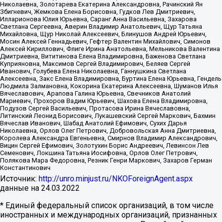
Николаевна, Золотарева Екатерина Александровна, Рачинский Ян
Збигневич, Жемкова Елена Борисовна, Гудков Лев Дмитриевич,
Илларионова Юлия Юрьевна, Саранг Анна Васильевна, Захарова
Светлана Сергеевна, Аверин Владимир Анатольевич, Щур Татьяна
Михайловна, Щур Николай Алексеевич, Блинушов Андрей Юрьевич,
Мосин Алексей Геннадьевич, Гефтер Валентин Михайлович, Симонов
Алексей Кириллович, Флиге Ирина Анатольевна, Мельникова Валентина
Дмитриевна, Вититинова Елена Владимировна, Баженова Светлана
Куприяновна, Максимов Сергей Владимирович, Беляев Сергей
Иванович, Голубева Елена Николаевна, Ганнушкина Светлана
Алексеевна, Закс Елена Владимировна, Буртина Елена Юрьевна, Гендель
Людмила Залмановна, Кокорина Екатерина Алексеевна, Шуманов Илья
Вячеславович, Арапова Галина Юрьевна, Свечников Анатолий
Мариевич, Прохоров Вадим Юрьевич, Шахова Елена Владимировна,
Подузов Сергей Васильевич, Протасова Ирина Вячеславовна,
Литинский Леонид Борисович, Лукашевский Сергей Маркович, Бахмин
Вячеслав Иванович, Шабад Анатолий Ефимович, Сухих Дарья
Николаевна, Орлов Олег Петрович, Добровольская Анна Дмитриевна,
Королева Александра Евгеньевна, Смирнов Владимир Александрович,
Вицин Сергей Ефимович, Золотухин Борис Андреевич, Левинсон Лев
Семенович, Локшина Татьяна Иосифовна, Орлов Олег Петрович,
Полякова Мара Федоровна, Резник Генри Маркович, Захаров Герман
Константинович
Источник:
http://unro.minjust.ru/NKOForeignAgent.aspx
данные на
24.03.2022
* Единый федеральный список организаций, в том числе
иностранных и международных организаций, признанных