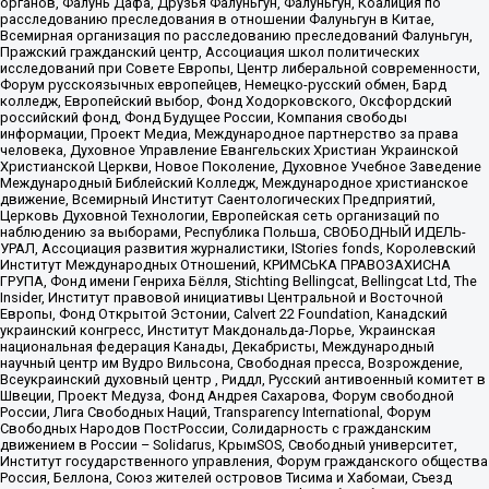
органов, Фалунь Дафа, Друзья Фалуньгун, Фалуньгун, Коалиция по
расследованию преследования в отношении Фалуньгун в Китае,
Всемирная организация по расследованию преследований Фалуньгун,
Пражский гражданский центр, Ассоциация школ политических
исследований при Совете Европы, Центр либеральной современности,
Форум русскоязычных европейцев, Немецко-русский обмен, Бард
колледж, Европейский выбор, Фонд Ходорковского, Оксфордский
российский фонд, Фонд Будущее России, Компания свободы
информации, Проект Медиа, Международное партнерство за права
человека, Духовное Управление Евангельских Христиан Украинской
Христианской Церкви, Новое Поколение, Духовное Учебное Заведение
Международный Библейский Колледж, Международное христианское
движение, Всемирный Институт Саентологических Предприятий,
Церковь Духовной Технологии, Европейская сеть организаций по
наблюдению за выборами, Республика Польша, СВОБОДНЫЙ ИДЕЛЬ-
УРАЛ, Ассоциация развития журналистики, IStories fonds, Королевский
Институт Международных Отношений, КРИМСЬКА ПРАВОЗАХИСНА
ГРУПА, Фонд имени Генриха Бёлля, Stichting Bellingcat, Bellingcat Ltd, The
Insider, Институт правовой инициативы Центральной и Восточной
Европы, Фонд Открытой Эстонии, Calvert 22 Foundation, Канадский
украинский конгресс, Институт Макдональда-Лорье, Украинская
национальная федерация Канады, Декабристы, Международный
научный центр им Вудро Вильсона, Свободная пресса, Возрождение,
Всеукраинский духовный центр , Риддл, Русский антивоенный комитет в
Швеции, Проект Медуза, Фонд Андрея Сахарова, Форум свободной
России, Лига Свободных Наций, Transparеncy International, Форум
Свободных Народов ПостРоссии, Солидарность с гражданским
движением в России – Solidarus, КрымSOS, Свободный университет,
Институт государственного управления, Форум гражданского общества
Россия, Беллона, Союз жителей островов Тисима и Хабомаи, Съезд