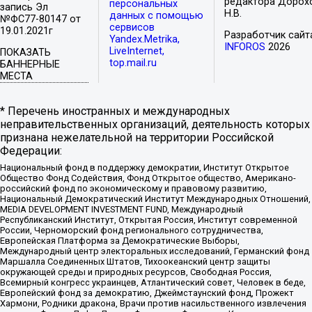
редактора Дорох
персональных
запись Эл
Н.В.
данных с помощью
№ФС77-80147 от
сервисов
19.01.2021г
Разработчик сайт
Yandex.Metrika,
INFOROS
2026
LiveInternet,
ПОКАЗАТЬ
top.mail.ru
БАННЕРНЫЕ
МЕСТА
* Перечень иностранных и международных
неправительственных организаций, деятельность которых
признана нежелательной на территории Российской
Федерации:
Национальный фонд в поддержку демократии, Институт Открытое
Общество Фонд Содействия, Фонд Открытое общество, Американо-
российский фонд по экономическому и правовому развитию,
Национальный Демократический Институт Международных Отношений,
MEDIA DEVELOPMENT INVESTMENT FUND, Международный
Республиканский Институт, Открытая Россия, Институт современной
России, Черноморский фонд регионального сотрудничества,
Европейская Платформа за Демократические Выборы,
Международный центр электоральных исследований, Германский фонд
Маршалла Соединенных Штатов, Тихоокеанский центр защиты
окружающей среды и природных ресурсов, Свободная Россия,
Всемирный конгресс украинцев, Атлантический совет, Человек в беде,
Европейский фонд за демократию, Джеймстаунский фонд, Прожект
Хармони, Родники дракона, Врачи против насильственного извлечения