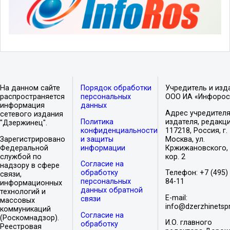
На данном сайте
Порядок обработки
Учредитель и изд
распространяется
персональных
ООО ИА «Инфорос
информация
данных
Адрес учредителя
сетевого издания
Политика
издателя, редакци
"Дзержинец".
конфиденциальности
117218, Россия, г.
Зарегистрировано
и защиты
Москва, ул.
Федеральной
информации
Кржижановского, 
службой по
кор. 2
Согласие на
надзору в сфере
обработку
Телефон: +7 (495)
связи,
персональных
84-11
информационных
данных обратной
технологий и
E-mail:
связи
массовых
info@dzerzhinetspr
коммуникаций
Согласие на
(Роскомнадзор).
И.О. главного
обработку
Реестровая