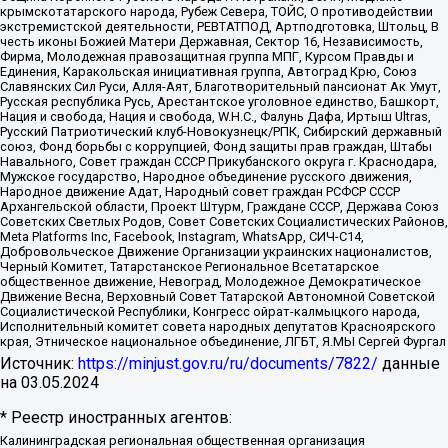
крымскотатарского народа, Рубеж Севера, ТОЙС, О противодействии
экстремистской деятельности, РЕВТАТПОД, Артподготовка, Штольц, В
честь иконы Божией Матери Державная, Сектор 16, Независимость,
Фирма, Молодежная правозащитная группа МПГ, Курсом Правды и
Единения, Каракольская инициативная группа, Автоград Крю, Союз
Славянских Сил Руси, Алля-Аят, Благотворительный пансионат Ак Умут,
Русская республика Русь, Арестантское уголовное единство, Башкорт,
Нация и свобода, Нация и свобода, W.H.С., Фалунь Дафа, Иртыш Ultras,
Русский Патриотический клуб-Новокузнецк/РПК, Сибирский державный
союз, Фонд борьбы с коррупцией, Фонд защиты прав граждан, Штабы
Навального, Совет граждан СССР Прикубанского округа г. Краснодара,
Мужское государство, Народное объединение русского движения,
Народное движение Адат, Народный совет граждан РСФСР СССР
Архангельской области, Проект Штурм, Граждане СССР, Держава Союз
Советских Светлых Родов, Совет Советских Социалистических Районов,
Meta Platforms Inc, Facebook, Instagram, WhatsApp, СИЧ-С14,
Добровольческое Движение Организации украинских националистов,
Черный Комитет, Татарстанское Региональное Всетатарское
общественное движение, Невоград, Молодежное Демократическое
Движение Весна, Верховный Совет Татарской Автономной Советской
Социалистической Республики, Конгресс ойрат-калмыцкого народа,
Исполнительный комитет совета народных депутатов Красноярского
края, Этническое национальное объединение, ЛГБТ, Я.МЫ Сергей Фургал
Источник:
https://minjust.gov.ru/ru/documents/7822/
данные
на
03.05.2024
* Реестр иностранных агентов:
Калининградская региональная общественная организация "Экозащита!-Женсовет", Фонд содействия защите прав и свобод граждан "Общественный вердикт", Фонд "Институт Развития Свободы Информации", Частное учреждение "Информационное агентство МЕМО. РУ", Региональная общественная организация "Общественная комиссия по сохранению наследия академика Сахарова", Фонд поддержки свободы прессы, Санкт-Петербургская общественная правозащитная организация "Гражданский контроль", Межрегиональная общественная организация "Информационно-просветительский центр "Мемориал", Региональный Фонд "Центр Защиты Прав Средств Массовой Информации", с 05.12.2023 Фонд "Центр Защиты Прав Средств массовой информации", Региональная общественная благотворительная организация помощи беженцам и мигрантам "Гражданское содействие", Негосударственное образовательное учреждение дополнительного профессионального образования (повышение квалификации) специалистов "АКАДЕМИЯ ПО ПРАВАМ ЧЕЛОВЕКА", Свердловская региональная общественная организация "Сутяжник", Автономная некоммерческая организация "Центр независимых социологических исследований", Союз общественных объединений "Российский исследовательский центр по правам человека", Региональное общественное учреждение научно-информационный центр "МЕМОРИАЛ", Некоммерческая организация "Фонд защиты гласности", Автономная некоммерческая организация "Институт прав человека", Городская общественная организация "Екатеринбургское общество "МЕМОРИАЛ", Городская общественная организация "Рязанское историко-просветительское и правозащитное общество "Мемориал" (Рязанский Мемориал), Челябинский региональный орган общественной самодеятельности – женское общественное объединение "Женщины Евразии", Челябинский региональный орган общественной самодеятельности "Уральская правозащитная группа", Фонд содействия защите здоровья и социальной справедливости имени Андрея Рылькова, Автономная Некоммерческая Организация "Аналитический Центр Юрия Левады", Автономная некоммерческая организация социальной поддержки населения "Проект Апрель", Региональная общественная организация помощи женщинам и детям, находящимся в кризисной ситуации "Информационно-методический центр "Анна", Фонд содействия развитию массовых коммуникаций и правовому просвещению "Так-так-Так", Фонд содействия устойчивому развитию "Серебряная тайга", Свердловский региональный общественный фонд социальных проектов "Новое время", "Idel.Реалии", Кавказ.Реалии, Крым.Реалии, Телеканал Настоящее Время, Татаро-башкирская служба Радио Свобода (Azatliq Radiosi), Радио Свободная Европа/Радио Свобода (PCE/PC), "Сибирь.Реалии", "Фактограф", Благотворительный фонд помощи осужденным и их семьям, Автономная некоммерческая организация "Институт глобализации и социальных движений", Фонд "В защиту прав заключенных", Частное учреждение "Центр поддержки и содействия развитию средств массовой информации", Пензенский региональный общественный благотворительный фонд "Гражданский союз", "Север.Реалии", Некоммерческая организация Фонд "Правовая инициатива", Общество с ограниченной ответственностью "Радио Свободная Европа/Радио Свобода", Чешское информационное агентство "MEDIUM-ORIENT", Красноярская региональная общественная организация "Мы против СПИДа", Камалягин Денис Николаевич, Маркелов Сергей Евгеньевич, Пономарев Лев Александрович, Савицкая Людмила Алексеевна, Автономная некоммерческая организация "Центр по работе с проблемой насилия "НАСИЛИЮ.НЕТ", Межрегиональный профессиональный союз работников здравоохранения "Альянс врачей", Юридическое лицо, зарегистрированное в Латвийской Республике, SIA "Medusa Project" (регистрационный номер 40103797863, дата регистрации 10.06.2014), Некоммерческая организация "Фонд по борьбе с коррупцией", Автономная некоммерческая организация "Институт права и публичной политики", Баданин Роман Сергеевич, Гликин Максим Александрович, Железнова Мария Михайловна, Лукьянова Юлия Сергеевна, Маетная Елизавета Витальевна, Маняхин Петр Борисович, Чуракова Ольга Владимировна, Ярош Юлия Петровна, Юридическое лицо "The Insider SIA", зарегистрированное в Риге, Латвийская Республика (дата регистрации 26.06.2015), являющееся администратором доменного имени интернет-издания "The Insider SIA", https://theins.ru, Постернак Алексей Евгеньевич, Рубин Михаил Аркадьевич, Анин Роман Александрович, Юридическое лицо Istories fonds, зарегистрированное в Латвийской Республике (регистрационный номер 50008295751, дата регистрации 24.02.2020), Великовский Дмитрий Александрович, Долинина Ирина Николаевна, Мароховская Алеся Алексеевна, Шлейнов Роман Юрьевич, Шмагун Олеся Валентиновна, Общество с ограниченной ответственностью "Альтаир 2021", Общество с ограниченной ответственностью "Вега 2021", Общество с ограниченной ответственностью "Главный редактор 2021", Общество с ограниченной ответственностью "Ромашки монолит", Важенков Артем Валерьевич, Ивановская областная общественная организация "Центр гендерных исследований", Гурман Юрий Альбертович, Медиапроект "ОВД-Инфо", Егоров Владимир Владимирович, Жилинский Владимир Александрович, Общество с ограниченной ответственностью "ЗП", Иванова София Юрьевна, Карезина Инна Павловна, Кильтау Екатерина Викторовна, Петров Алексей Викторович, Пискунов Сергей Евгеньевич, Смирнов Сергей Сергеевич, Тихонов Михаил Сергеевич, Общество с ограниченной ответственностью "ЖУРНАЛИСТ-ИНОСТРАННЫЙ АГЕНТ", Арапова Галина Юрьевна, Вольтская Татьяна Анатольевна, Американская компания "Mason G.E.S. Anonymous Foundation" (США), являющаяся владельцем интернет-издания https://mnews.world/, Компания "Stichting Bellingcat", зарегистрированная в Нидерландах (дата регистрации 11.07.2018), Захаров Андрей Вячеславович, Клепиковская Екатерина Дмитриевна, Общество с ограниченной ответственностью "МЕМО", Перл Роман Александрович, Симонов Евгений Алексеевич, Соловьева Елена Анатольевна, Сотников Даниил Владимирович, Сурначева Елизавета Дмитриевна, Автономная некоммерческая организация по защите прав человека и информированию населения "Якутия – Наше Мнение", Общество с ограниченной ответственностью "Москоу диджитал медиа", с 26.01.2023 Общество с ограниченной ответственностью "Чайка Белые сады", Ветошкина Валерия Валерьевна, Заговора Максим Александрович, Межрегиональное общественное движение "Российская ЛГБТ - сеть", Оленичев Максим Владимирович, Павлов Иван Юрьевич, Скворцова Елена Сергеевна, Общество с ограниченной ответственностью "Как бы инагент", Кочетков Игорь Викторович, Общество с ограниченной ответственностью "Честные выборы", Еланчик Олег Александрович, Общество с ограниченной ответственностью "Нобелевский призыв", Гималова Регина Эмилевна, Григорьев Андрей Валерьевич, Григорьева Алина Александровна, Ассоциация по содействию защите прав призывников, альтернативнослужащих и военнослужащих "Правозащитная группа "Гражданин.Армия.Право", Хисамова Регина Фаритовна, Автономная некоммерческая организация по реализации социально-правовых программ "Лилит", Дальневосточное общественное движение "Маяк", Санкт-Петербургская ЛГБТ-инициативная группа "Выход", Инициативная группа ЛГБТ+ "Реверс", Алексеев Андрей Викторович, Бекбулатова Таисия Львовна, Беляев Иван Михайлович, Владыкина Елена Сергеевна, Гельман Марат Александрович, Никульшина Вероника Юрьевна, Толоконникова Надежда Андреевна, Шендерович Виктор Анатольевич, Общество с ограниченной ответственностью "Данное сообщение", Общество с ограниченной ответственностью Издательский дом "Новая глава", Айнбиндер Александра Александровна, Московский комьюнити-центр для ЛГБТ+инициатив, Благотворительный фонд развития филантропии, Deutsche Welle (Германия, Kurt-Schumacher-Strasse 3, 53113 Bonn), Борзунова Мария Михайловна, Воробьев Виктор Викторович, Голубева Анна Львовна, Константинова Алла Михайловна, Малкова Ирина Владимировна, Мурадов Мурад Абдулгалимович, Осетинская Елизавета Николаевна, Понасенков Евгений Николаевич, Ганапольский Матвей Юрьевич, Киселев Евгений Алексеевич, Борухович Ирина Григорьевна, Дремин Иван Тимофеевич, Дубровский Дмитрий Викторович, Красноярская региональная общественная организация поддержки и развития альтернативных образовательных технологий и межкультурных коммуникаций "ИНТЕРРА", Маяковская Екатерина Алексеевна, Фейгин Марк Захарович, Филимонов Андрей Викторович, Дзугкоева Регина Николаевна, Доброхотов Роман Александрович, Дудь Юрий Александрович, Елкин Сергей Владимирович, Кругликов Кирилл Игоревич, Сабунаева Мария Леонидовна, Семенов Алексей Владимирович, Шаинян Карен Багратович, Шульман Екатерина Михайловна, Асафьев Артур Валерьевич, Вахштайн Виктор Семенович, Венедиктов Алексей Алексеевич, Лушникова Екатерина Евгеньевна, Волков Леонид Михайлович, Невзоров Александр Глебович, Пархоменко Сергей Борисович, Сироткин Ярослав Николаевич, Кара-Мурза Владимир Владимирович, Баранова Наталья Владимировна, Гозман Леонид Яковлевич, Кагарлицкий Борис Юльевич, Климарев Михаил Валерьевич, Милов Владимир Станиславович, Автономная некоммерческая организация Краснодарский центр современного искусства "Типография", Моргенштерн Алишер Тагирович, Соболь Любовь Эдуардовна, Общество с ограниченной ответственностью "ЛИЗА НОРМ", Каспаров Гарри Кимович, Ходорковский Михаил Борисович, Общество с ограниченной ответственностью "Апрельские тезисы", Данилович Ирина Брониславовна, Кашин Олег Владимирович, Петров Николай Владимирович, Пивоваров Алексей Владимирович, Соколов Михаил Владимирович, Цветкова Юлия Владимировна, Чичваркин Евгений Александрович, Комитет против пыток/Команда против пыток, Общество с ограниченной ответственностью "Первый научный", Общество с ограниченной ответственностью "Вертолет и ко", Белоцерковская Вероника Борисовна, Кац Максим Евгеньевич, Лазарева Татьяна Юрьевна, Шаведдинов Руслан Табризович, Яшин Илья Валерьевич, Общество с ограниченной ответственностью "Иноагент ААВ", Алешковский Дмитрий Петрович, Альбац Евгения Марковна, Быков Дмитрий Львович, Галямина Юлия Евгеньевна, Лойко Сергей Леонидович, Мартынов Кирилл Константинович, Медведев Сергей Александрович, Крашенинников Федор Геннадиевич, Гордеева Катерина Вл