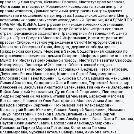
правозащитная группа, Женщины Евразии, Институт прав человека,
Фонд защиты гласности, Российский исследовательский центр по
правам человека, Дальневосточный центр развития гражданских
инициатив и социального партнерства, Гражданское действие, Центр
независимых социологических исследований, Сутяжник, АКАДЕМИЯ ПО
ПРАВАМ ЧЕЛОВЕКА, Центр развития некоммерческих организаций,
Частное учреждение в Калининграде Совета Министров северных
стран, Гражданское содействие, Трансперенси Интернешнл-Р, Центр
Защиты Прав Средств Массовой Информации, Институт развития
прессы - Сибирь, Частное учреждение в Санкт-Петербурге Совета
Министров Северных Стран, Фонд поддержки свободы прессы,
Гражданский контроль, Человек и Закон, Общественная комиссия по
сохранению наследия академика Сахарова, Информационное агентство
МЕМО. РУ, Институт региональной прессы, Институт Развития Свободы
Информации, Экозащита!-Женсовет, Общественный вердикт,
Евразийская антимонопольная ассоциация, Бедушев Петр Петрович,
Дзугкоева Регина Николаевна, Кривенко Сергей Владимирович,
Милославский Павел Юрьевич, Шнырова Ольга Вадимовна, Чанышева
Лилия Айратовна, Сидорович Ольга Борисовна, Туровский Александр
Алексеевич, Васильева Анастасия Евгеньевна, Ривина Анна Валерьевна,
Бойко Анатолий Николаевич, Дугин Сергей Георгиевич, Пивоваров
Андрей Сергеевич, Аверин Виталий Евгеньевич, Барахоев Магомед
Бекханович, Шарипков Олег Викторович, Мошель Ирина Ароновна,
Шведов Григорий Сергеевич, Пономарев Лев Александрович,
Каргалицкий Борис Юльевич, Созаев Валерий Валерьевич, Исламов
Тимур Рифгатович, Романова Ольга Евгеньевна, Щаров Сергей
Алексадрович, Цирульников Борис Альбертович, Гасан Ольга Павловна,
Паутов Юрий Анатольевич, Верховский Александр Маркович,
Пислакова-Паркер Марина Петровна, Кочеткова Татьяна
Владимировна, Чуркина Наталья Валерьевна, Акимова Татьяна