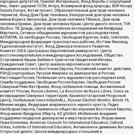
народных депутатов, Гринпис Интернешнл, Фонд борьбы с коррупцией
Инк, Завет церквей TCCN, Агора, Всемирный фонд природы, BDR Novaja
Gazeta-Europe, Алтай проект, Образовательный дом прав человека
Чернигов, Фонд Дом Прав Человека, Белорусский дом прав человека
имени Бориса Звозскова, Дом прав человека Тбилиси, Дом прав
человека Ереван, Дом прав человека Крым, Центр дикого лосося, TVR
Studios, ТВ Дождь, Центр европейских исследований им Вилфрида
Мартенса, Сетевое объединение журналистов расследователей,
АЛЛАТРА, За свободную Россию, Свободная Бурятия, Uralic, UnKremlin,
Международная федерация транспортных рабочих, ИстЧам Финланд,
Гудзоновский институт, Фонд Демократического Развития,
Комитет-2024, Центрально-Европейский университет, Центр
восточноевропейских и международных исследований, Общество
Сторожевой башни, Библии и трактатов Свидетелей Иеговы,
Гражданский Совет, Центр анализа европейской политики,
Академическая сеть Восточная Европа, Российский комитет действия,
РЭНД корпорейшн, Русская Америка за демократию в России,
Настоящая Россия, Глобальная сеть журналистов-расследователей,
Служба поддержки, Свободная Россия Берлин, Свободная Россия
Северный Рейн-Вестфалия, Фонд глобальной помощи, Антивоенный
комитет России, Russie-Libertes, La Asocicion de Rusos Libres, Союз за
возвращение Северных территорий, Крымскотатарский Ресурсный
Центр, Глобальный союз IndustriALL, Russian Election Monitor, Article 19,
Мнение медиа, Федерация анархического черного креста, Радио
Свободная Европа, Германское общество изучения Восточной Европы,
Фонд имени Фридриха Эберта, XZ gGmbH, Мобильная академия
поддержки гендерной демократии и миротворчества, Форум имени
Льва Копелева, American Councils for International Education, Cultural
Vistas, Institute of International Education, Антивоенное движение Антальи,
Открытый диалог, Школа международных отношений и