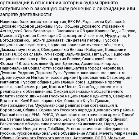
организаций в отношении которых судом принято
вступившее в законную силу решение о ликвидации или
запрете деятельности:
Национал-большевистская партия, ВЕК РА, Рада земли Кубанской
Духовно Родовой Державы Русь, Община Духовного Управления
Асгардской Веси Беловодья, Славянская Община Капища Веды Перуна,
Мужская Духовная Семинария Староверов-Инглингов, Нурджулар, К
Богодержавию, Таблиги Джамаат, Свидетели Иеговы, Русское
национальное единство, Национал-социалистическое общество,
Джамаат мувахидов, Объединенный Вилайат Кабарды, Балкарии и
Карачая, Союз славян, Ат-Такфир Валь-Хиджра, Пит Буль, Национал-
социалистическая рабочая партия России, Славянский союз,
Формат-18, Благородный Орден Дьявола, Армия воли народа,
Национальная Социалистическая Инициатива города Череповца,
Духовно-Родовая Держава Русь, Русское национальное единство,
Древнерусской Инглистической церкви Православных Староверов-
Инглингов, Русский общенациональный союз, Движение против
нелегальной иммиграции, Кровь и Честь, О свободе совести и о
религиозных объединениях, Омская организация общественного
политического движения Русское национальное единство, Северное
Братство, Клуб Болельщиков Футбольного Клуба Динамо,
Файзрахманисты, Мусульманская религиозная организация п.
Боровский, Община Коренного Русского народа Щелковского района,
Правый сектор, УНА - УНСО, Украинская повстанческая армия, Тризуб
им. Степана Бандеры, Братство, Белый Крест, Misanthropic division,
Религиозное объединение последователей инглиизма, Народная
Социальная Инициатива, TulaSkins, Этнополитическое объединение
Русские, Русское национальное объединение Атака, Мечеть Мирмамеда,
Община Коренного Русского народа г. Астрахани, ВОЛЯ, Меджлис