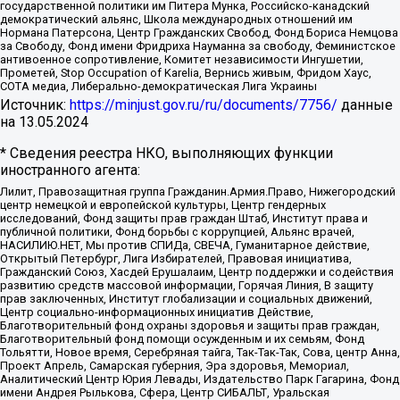
государственной политики им Питера Мунка, Российско-канадский
демократический альянс, Школа международных отношений им
Нормана Патерсона, Центр Гражданских Свобод, Фонд Бориса Немцова
за Свободу, Фонд имени Фридриха Науманна за свободу, Феминистское
антивоенное сопротивление, Комитет независимости Ингушетии,
Прометей, Stop Occupation of Karelia, Вернись живым, Фридом Хаус,
СОТА медиа, Либерально-демократическая Лига Украины
Источник:
https://minjust.gov.ru/ru/documents/7756/
данные
на
13.05.2024
* Сведения реестра НКО, выполняющих функции
иностранного агента:
Лилит, Правозащитная группа Гражданин.Армия.Право, Нижегородский
центр немецкой и европейской культуры, Центр гендерных
исследований, Фонд защиты прав граждан Штаб, Институт права и
публичной политики, Фонд борьбы с коррупцией, Альянс врачей,
НАСИЛИЮ.НЕТ, Мы против СПИДа, СВЕЧА, Гуманитарное действие,
Открытый Петербург, Лига Избирателей, Правовая инициатива,
Гражданский Союз, Хасдей Ерушалаим, Центр поддержки и содействия
развитию средств массовой информации, Горячая Линия, В защиту
прав заключенных, Институт глобализации и социальных движений,
Центр социально-информационных инициатив Действие,
Благотворительный фонд охраны здоровья и защиты прав граждан,
Благотворительный фонд помощи осужденным и их семьям, Фонд
Тольятти, Новое время, Серебряная тайга, Так-Так-Так, Сова, центр Анна,
Проект Апрель, Самарская губерния, Эра здоровья, Мемориал,
Аналитический Центр Юрия Левады, Издательство Парк Гагарина, Фонд
имени Андрея Рылькова, Сфера, Центр СИБАЛЬТ, Уральская