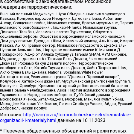
в соответствии с законодательством Российской
Федерации террористическими:
Высший военный Маджлисуль Шура Объединенных сил моджахедов
Кавказа, Конгресс народов Ичкерии и Дагестана, База, Асбат аль-
Ансар, Священная война, Исламская группа, Братья-мусульмане, Партия
исламского освобождения, Лашкар-И-Тайба, Исламская группа,
Движение Талибан, Исламская партия Туркестана, Общество
социальных реформ, Общество возрождения исламского наследия,
Дом двух святых, Джунд аш-Шам, Исламский джихад, Аль-Каида, Имарат
Кавказ, АБТО, Правый сектор, Исламское государство, Джабха аль-
Нусра ли-Ахль аш-Шам, Народное ополчение имени К. Минина и Д.
Пожарского, Аджр от Аллаха Субхану уа Тагьаля SHAM, АУМ Синрике,
Муджахеды джамаата Ат-Тавхида Валь-Джихад, Чистопольский
Джамаат, Рохнамо ба суи давлати исломи, Террористическое
сообщество Сеть, Катиба Таухид валь-Джихад, Хайят Тахрир аш-Шам,
Ахлю Сунна Валь Джамаа, National Socialism/White Power,
Артподготовка, Религиозная группа “Джамаат “Красный пахарь”,
Колумбайн, Хатлонский джамаат, Мусульманская религиозная группа п.
Кушкуль г. Оренбург, Крымско-татарский добровольческий батальон
имени Номана Челебиджихана, Азов, Партия исламского возрождения
Таджикистана, Народная самооборона, Дуббайский джамаат,
московская ячейка, Батал-Хаджи Белхороев, Маньяки Культ Убийц,
Молодёжь Которая Улыбается, Легион Свобода России, Айдар, Русский
добровольческий корпус
Источник:
http://nac.gov.ru/terroristicheskie-i-ekstremistskie-
organizacii-i-materialy.html
данные на
16.11.2023
* Перечень общественных объединений и религиозных