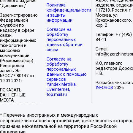
Адрес учредителя
сетевого издания
Политика
издателя, редакци
"Дзержинец".
конфиденциальности
117218, Россия, г.
Зарегистрировано
и защиты
Москва, ул.
Федеральной
информации
Кржижановского, 
службой по
кор. 2
Согласие на
надзору в сфере
обработку
Телефон: +7 (495)
связи,
персональных
84-11
информационных
данных обратной
технологий и
E-mail:
связи
массовых
info@dzerzhinetspr
коммуникаций
Согласие на
(Роскомнадзор).
И.О. главного
обработку
Реестровая
редактора Дорох
персональных
запись Эл
Н.В.
данных с помощью
№ФС77-80147 от
сервисов
19.01.2021г
Разработчик сайт
Yandex.Metrika,
INFOROS
2026
LiveInternet,
ПОКАЗАТЬ
top.mail.ru
БАННЕРНЫЕ
МЕСТА
* Перечень иностранных и международных
неправительственных организаций, деятельность которых
признана нежелательной на территории Российской
Федерации: