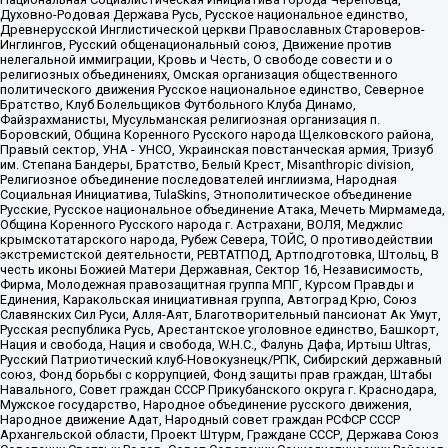
Духовно-Родовая Держава Русь, Русское национальное единство,
Древнерусской Инглистической церкви Православных Староверов-
Инглингов, Русский общенациональный союз, Движение против
нелегальной иммиграции, Кровь и Честь, О свободе совести и о
религиозных объединениях, Омская организация общественного
политического движения Русское национальное единство, Северное
Братство, Клуб Болельщиков Футбольного Клуба Динамо,
Файзрахманисты, Мусульманская религиозная организация п.
Боровский, Община Коренного Русского народа Щелковского района,
Правый сектор, УНА - УНСО, Украинская повстанческая армия, Тризуб
им. Степана Бандеры, Братство, Белый Крест, Misanthropic division,
Религиозное объединение последователей инглиизма, Народная
Социальная Инициатива, TulaSkins, Этнополитическое объединение
Русские, Русское национальное объединение Атака, Мечеть Мирмамеда,
Община Коренного Русского народа г. Астрахани, ВОЛЯ, Меджлис
крымскотатарского народа, Рубеж Севера, ТОЙС, О противодействии
экстремистской деятельности, РЕВТАТПОД, Артподготовка, Штольц, В
честь иконы Божией Матери Державная, Сектор 16, Независимость,
Фирма, Молодежная правозащитная группа МПГ, Курсом Правды и
Единения, Каракольская инициативная группа, Автоград Крю, Союз
Славянских Сил Руси, Алля-Аят, Благотворительный пансионат Ак Умут,
Русская республика Русь, Арестантское уголовное единство, Башкорт,
Нация и свобода, Нация и свобода, W.H.С., Фалунь Дафа, Иртыш Ultras,
Русский Патриотический клуб-Новокузнецк/РПК, Сибирский державный
союз, Фонд борьбы с коррупцией, Фонд защиты прав граждан, Штабы
Навального, Совет граждан СССР Прикубанского округа г. Краснодара,
Мужское государство, Народное объединение русского движения,
Народное движение Адат, Народный совет граждан РСФСР СССР
Архангельской области, Проект Штурм, Граждане СССР, Держава Союз