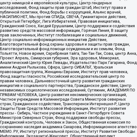
центр немецкой и европейской культуры, Центр гендерных
исследований, Фонд защиты прав граждан Штаб, Институт права и
публичной политики, Фонд борьбы с коррупцией, Альянс врачей,
НАСИЛИЮ.НЕТ, Мы против СПИДа, СВЕЧА, Гуманитарное действие,
Открытый Петербург, Лига Избирателей, Правовая инициатива,
Гражданский Союз, Хасдей Ерушалаим, Центр поддержки и содействия
развитию средств массовой информации, Горячая Линия, В защиту
прав заключенных, Институт глобализации и социальных движений,
Центр социально-информационных инициатив Действие,
Благотворительный фонд охраны здоровья и защиты прав граждан,
Благотворительный фонд помощи осужденным и их семьям, Фонд
Тольятти, Новое время, Серебряная тайга, Так-Так-Так, Сова, центр Анна,
Проект Апрель, Самарская губерния, Эра здоровья, Мемориал,
Аналитический Центр Юрия Левады, Издательство Парк Гагарина, Фонд
имени Андрея Рылькова, Сфера, Центр СИБАЛЬТ, Уральская
правозащитная группа, Женщины Евразии, Институт прав человека,
Фонд защиты гласности, Российский исследовательский центр по
правам человека, Дальневосточный центр развития гражданских
инициатив и социального партнерства, Гражданское действие, Центр
независимых социологических исследований, Сутяжник, АКАДЕМИЯ ПО
ПРАВАМ ЧЕЛОВЕКА, Центр развития некоммерческих организаций,
Частное учреждение в Калининграде Совета Министров северных
стран, Гражданское содействие, Трансперенси Интернешнл-Р, Центр
Защиты Прав Средств Массовой Информации, Институт развития
прессы - Сибирь, Частное учреждение в Санкт-Петербурге Совета
Министров Северных Стран, Фонд поддержки свободы прессы,
Гражданский контроль, Человек и Закон, Общественная комиссия по
сохранению наследия академика Сахарова, Информационное агентство
МЕМО. РУ, Институт региональной прессы, Институт Развития Свободы
Информации, Экозащита!-Женсовет, Общественный вердикт,