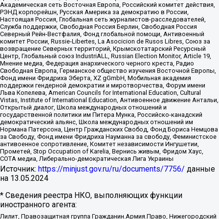
Академическая сеть Восточная Европа, Российский комитет действия,
РЭНД корпорейшн, Русская Америка за демократию в России,
Настоящая Россия, Глобальная сеть журналистов-расследователей,
Служба поддержки, Свободная Россия Берлин, Свободная Россия
Северный Рейн-Вестфалия, Фонд глобальной помощи, Антивоенный
комитет России, Russie-Libertes, La Asocicion de Rusos Libres, Союз за
возвращение Северных территорий, Крымскотатарский Ресурсный
Центр, Глобальный союз IndustriALL, Russian Election Monitor, Article 19,
Мнение медиа, Федерация анархического черного креста, Радио
Свободная Европа, Германское общество изучения Восточной Европы,
Фонд имени Фридриха Эберта, XZ gGmbH, Мобильная академия
поддержки гендерной демократии и миротворчества, Форум имени
Льва Копелева, American Councils for International Education, Cultural
Vistas, Institute of International Education, Антивоенное движение Антальи,
Открытый диалог, Школа международных отношений и
государственной политики им Питера Мунка, Российско-канадский
демократический альянс, Школа международных отношений им
Нормана Патерсона, Центр Гражданских Свобод, Фонд Бориса Немцова
за Свободу, Фонд имени Фридриха Науманна за свободу, Феминистское
антивоенное сопротивление, Комитет независимости Ингушетии,
Прометей, Stop Occupation of Karelia, Вернись живым, Фридом Хаус,
СОТА медиа, Либерально-демократическая Лига Украины
Источник:
https://minjust.gov.ru/ru/documents/7756/
данные
на
13.05.2024
* Сведения реестра НКО, выполняющих функции
иностранного агента:
Лилит, Правозащитная группа Гражданин.Армия.Право, Нижегородский