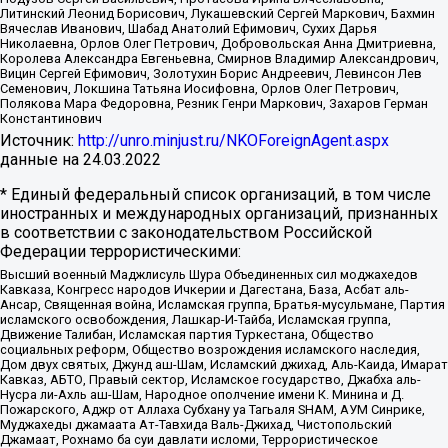
Литинский Леонид Борисович, Лукашевский Сергей Маркович, Бахмин
Вячеслав Иванович, Шабад Анатолий Ефимович, Сухих Дарья
Николаевна, Орлов Олег Петрович, Добровольская Анна Дмитриевна,
Королева Александра Евгеньевна, Смирнов Владимир Александрович,
Вицин Сергей Ефимович, Золотухин Борис Андреевич, Левинсон Лев
Семенович, Локшина Татьяна Иосифовна, Орлов Олег Петрович,
Полякова Мара Федоровна, Резник Генри Маркович, Захаров Герман
Константинович
Источник:
http://unro.minjust.ru/NKOForeignAgent.aspx
данные на
24.03.2022
* Единый федеральный список организаций, в том числе
иностранных и международных организаций, признанных
в соответствии с законодательством Российской
Федерации террористическими:
Высший военный Маджлисуль Шура Объединенных сил моджахедов
Кавказа, Конгресс народов Ичкерии и Дагестана, База, Асбат аль-
Ансар, Священная война, Исламская группа, Братья-мусульмане, Партия
исламского освобождения, Лашкар-И-Тайба, Исламская группа,
Движение Талибан, Исламская партия Туркестана, Общество
социальных реформ, Общество возрождения исламского наследия,
Дом двух святых, Джунд аш-Шам, Исламский джихад, Аль-Каида, Имарат
Кавказ, АБТО, Правый сектор, Исламское государство, Джабха аль-
Нусра ли-Ахль аш-Шам, Народное ополчение имени К. Минина и Д.
Пожарского, Аджр от Аллаха Субхану уа Тагьаля SHAM, АУМ Синрике,
Муджахеды джамаата Ат-Тавхида Валь-Джихад, Чистопольский
Джамаат, Рохнамо ба суи давлати исломи, Террористическое