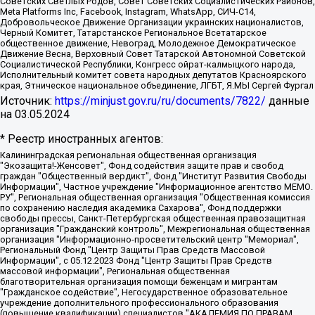
Советских Светлых Родов, Совет Советских Социалистических Районов,
Meta Platforms Inc, Facebook, Instagram, WhatsApp, СИЧ-С14,
Добровольческое Движение Организации украинских националистов,
Черный Комитет, Татарстанское Региональное Всетатарское
общественное движение, Невоград, Молодежное Демократическое
Движение Весна, Верховный Совет Татарской Автономной Советской
Социалистической Республики, Конгресс ойрат-калмыцкого народа,
Исполнительный комитет совета народных депутатов Красноярского
края, Этническое национальное объединение, ЛГБТ, Я.МЫ Сергей Фургал
Источник:
https://minjust.gov.ru/ru/documents/7822/
данные
на
03.05.2024
* Реестр иностранных агентов:
Калининградская региональная общественная организация "Экозащита!-Женсовет", Фонд содействия защите прав и свобод граждан "Общественный вердикт", Фонд "Институт Развития Свободы Информации", Частное учреждение "Информационное агентство МЕМО. РУ", Региональная общественная организация "Общественная комиссия по сохранению наследия академика Сахарова", Фонд поддержки свободы прессы, Санкт-Петербургская общественная правозащитная организация "Гражданский контроль", Межрегиональная общественная организация "Информационно-просветительский центр "Мемориал", Региональный Фонд "Центр Защиты Прав Средств Массовой Информации", с 05.12.2023 Фонд "Центр Защиты Прав Средств массовой информации", Региональная общественная благотворительная организация помощи беженцам и мигрантам "Гражданское содействие", Негосударственное образовательное учреждение дополнительного профессионального образования (повышение квалификации) специалистов "АКАДЕМИЯ ПО ПРАВАМ ЧЕЛОВЕКА", Свердловская региональная общественная организация "Сутяжник", Автономная некоммерческая организация "Центр независимых социологических исследований", Союз общественных объединений "Российский исследовательский центр по правам человека", Региональное общественное учреждение научно-информационный центр "МЕМОРИАЛ", Некоммерческая организация "Фонд защиты гласности", Автономная некоммерческая организация "Институт прав человека", Городская общественная организация "Екатеринбургское общество "МЕМОРИАЛ", Городская общественная организация "Рязанское историко-просветительское и правозащитное общество "Мемориал" (Рязанский Мемориал), Челябинский региональный орган общественной самодеятельности – женское общественное объединение "Женщины Евразии", Челябинский региональный орган общественной самодеятельности "Уральская правозащитная группа", Фонд содействия защите здоровья и социальной справедливости имени Андрея Рылькова, Автономная Некоммерческая Организация "Аналитический Центр Юрия Левады", Автономная некоммерческая организация социальной поддержки населения "Проект Апрель", Региональная общественная организация помощи женщинам и детям, находящимся в кризисной ситуации "Информационно-методический центр "Анна", Фонд содействия развитию массовых коммуникаций и правовому просвещению "Так-так-Так", Фонд содействия устойчивому развитию "Серебряная тайга", Свердловский региональный общественный фонд социальных проектов "Новое время", "Idel.Реалии", Кавказ.Реалии, Крым.Реалии, Телеканал Настоящее Время, Татаро-башкирская служба Радио Свобода (Azatliq Radiosi), Радио Свободная Европа/Радио Свобода (PCE/PC), "Сибирь.Реалии", "Фактограф", Благотворительный фонд помощи осужденным и их семьям, Автономная некоммерческая организация "Институт глобализации и социальных движений", Фонд "В защиту прав заключенных", Частное учреждение "Центр поддержки и содействия развитию средств массовой информации", Пензенский региональный общественный благотворительный фонд "Гражданский союз", "Север.Реалии", Некоммерческая организация Фонд "Правовая инициатива", Общество с ограниченной ответственностью "Радио Свободная Европа/Радио Свобода", Чешское информационное агентство "MEDIUM-ORIENT", Красноярская региональная общественная организация "Мы против СПИДа", Камалягин Денис Николаевич, Маркелов Сергей Евгеньевич, Пономарев Лев Александрович, Савицкая Людмила Алексеевна, Автономная некоммерческая организация "Центр по работе с проблемой насилия "НАСИЛИЮ.НЕТ", Межрегиональный профессиональный союз работников здравоохранения "Альянс врачей", Юридическое лицо, зарегистрированное в Латвийской Республике, SIA "Medusa Project" (регистрационный номер 40103797863, дата регистрации 10.06.2014), Некоммерческая организация "Фонд по борьбе с коррупцией", Автономная некоммерческая организация "Институт права и публичной политики", Баданин Роман Сергеевич, Гликин Максим Александрович, Железнова Мария Михайловна, Лукьянова Юлия Сергеевна, Маетная Елизавета Витальевна, Маняхин Петр Борисович, Чуракова Ольга Владимировна, Ярош Юлия Петровна, Юридическое лицо "The Insider SIA", зарегистрированное в Риге, Латвийская Республика (дата регистрации 26.06.2015), являющееся администратором доменного имени интернет-издания "The Insider SIA", https://theins.ru, Постернак Алексей Евгеньевич, Рубин Михаил Аркадьевич, Анин Роман Александрович, Юридическое лицо Istories fonds, зарегистрированное в Латвийской Республике (регистрационный номер 50008295751, дата регистрации 24.02.2020), Великовский Дмитрий Александрович, Долинина Ирина Николаевна, Мароховская Алеся Алексеевна, Шлейнов Роман Юрьевич, Шмагун Олеся Валентиновна, Общество с ограниченной ответственностью "Альтаир 2021", Общество с ограниченной ответственностью "Вега 2021", Общество с ограниченной ответственностью "Главный редактор 2021", Общество с ограниченной ответственностью "Ромашки монолит", Важенков Артем Валерьевич, Ивановская областная общественная организация "Центр гендерных исследований", Гурман Юрий Альбертович, Медиапроект "ОВД-Инфо", Егоров Владимир Владимирович, Жилинский Владимир Александрович, Общество с ограниченной ответственностью "ЗП", Иванова София Юрьевна, Карезина Инна Павловна, Кильтау Екатерина Викторовна, Петров Алексей Викторович, Пискунов Сергей Евгеньевич, Смирнов Сергей Сергеевич, Тихонов Михаил Сергеевич, Общество с ограниченной ответственностью "ЖУРНАЛИСТ-ИНОСТРАННЫЙ АГЕНТ", Арапова Галина Юрьевна, Вольтская Татьяна Анатольевна, Американская компания "Mason G.E.S. Anonymous Foundation" (США), являющаяся владельцем интернет-издания https://mnews.world/, Компания "Stichting Bellingcat", зарегистрированная в Нидерландах (дата регистрации 11.07.2018), Захаров Андрей Вячеславович, Клепиковская Екатерина Дмитриевна, Общество с ограниченной ответственностью "МЕМО", Перл Роман Александрович, Симонов Евгений Алексеевич, Соловьева Елена Анатольевна, Сотников Даниил Владимирович, Сурначева Елизавета Дмитриевна, Автономная некоммерческая организация по защите прав человека и информированию населения "Якутия – Наше Мнение", Общество с ограниченной ответственностью "Москоу диджитал медиа", с 26.01.2023 Общество с ограниченной ответственностью "Чайка Белые сады", Ветошкина Валерия Валерьевна, Заговора Максим Александрович, Межрегиональное общественное движение "Российская ЛГБТ - сеть", Оленичев Максим Владимирович, Павлов Иван Юрьевич, Скворцова Елена Сергеевна, Общество с ограниченной ответственностью "Как бы инагент", Кочетков Игорь Викторович, Общество с ограниченной ответственностью "Честные выборы", Еланчик Олег Александрович, Общество с ограниченной ответственностью "Нобелевский призыв", Гималова Регина Эмилевна, Григорьев Андрей Валерьевич, Григорьева Алина Александровна, Ассоциация по содействию защите прав призывников, альтернативнослужащих и военнослужащих "Правозащитная группа "Гражданин.Армия.Право", Хисамова Регина Фаритовна, Автономная некоммерческая организация по реализации социально-правовых программ "Лилит", Дальневосточное общественное движение "Маяк", Санкт-Петербургская ЛГБТ-инициативная группа "Выход", Инициативная группа ЛГБТ+ "Реверс", Алексеев Андрей Викторович, Бекбулатова Таисия Львовна, Беляев Иван Михайлович, Владыкина Елена Сергеевна, Гельман Марат Александрович, Никульшина Вероника Юрьевна, Толоконникова Надежда Андреевна, Шендерович Виктор Анатольевич, Общество с ограниченной ответственностью "Данное сообщение", Общество с ограниченной ответственностью Издательский дом "Новая глава", Айнбиндер Александра Александровна, Московский комьюнити-центр для ЛГБТ+инициатив, Благотворительный фонд развития филантропии, Deutsche Welle (Германия, Kurt-Schumacher-Strasse 3, 53113 Bonn), Борзунова Мария Михайловна, Воробьев Виктор Викторович, Голубева Анна Львовна, Константинова Алла Михайловна, Малкова Ирина Владимировна, Мурадов Мурад Абдулгалимович, Осетинская Елизавета Николаевна, Понасенков Евгений Николаевич, Ганапольский Матвей Юрьевич, Киселев Евгений Алексеевич, Борухович Ирина Григорьевна, Дремин Иван Тимофеевич, Дубровский Дмитрий Викторович, Красноярская региональная общественная организация поддержки и развития альтернативных образовательных технологий и межкультурных коммуникаций "ИНТЕРРА", Маяковская Екатерина Алексеевна, Фейгин Марк Захарович, Филимонов Андрей Викторович, Дзугкоева Регина Николаевна, Доброхотов Роман Александрович, Дудь Юрий Александрович, Елкин Сергей Владимирович, Кругликов Кирилл Игоревич, Сабунаева Мария Леонидовна, Семенов Алексей Владимирович, Шаинян Карен Багратович, Шульман Екатерина Михайловна, Асафьев Артур Валерьевич, Вахштайн Виктор Семенович, Венедиктов Алексей Алексеевич, Лушникова Екатерина Евгеньевна, Волков Леонид Михайлович, Невзоров Александр Глебович, Пархоменко Сергей Борисович, Сироткин Ярослав Николаевич, Кара-Мурза Владимир Владимирович, Баранова Наталья Владимировна, Гозман Леонид Яковлевич, Кагарлицкий Борис Юльевич, Климарев Михаил Валерьевич, Милов Владимир Станиславович, Автономная некоммерческая организация Краснодарский центр современного искусства "Типография", Моргенштерн Алишер Тагирович, Соболь Любовь Эдуардовна, Общество с ограниченной ответственностью "ЛИЗА НОРМ", Каспаров Гарри Кимович, Ходорковский Михаил Борисович, Общество с ограниченной ответственностью "Апрельские тезисы", Данилович Ирина Брониславовна, Кашин Олег Владимирович, Петров Николай Владимирович, Пивоваров Алексей Владимирович, Соколов Михаил Владимирович, Цветкова Юлия Владимировна, Чичваркин Евгений Александрович, Комитет против пыток/Команда против пыток, Общество с ограниченной ответственностью "Первый научный", Общество с ограниченной ответственностью "Вертолет и ко", Белоцерковская Вероника Борисовна, Кац Максим Евгеньевич, Лазарева Татьяна Юрьевна, Шаведдинов Руслан Табризович, Яшин Илья Валерьевич, Общество с ограниченной ответственностью "Иноагент ААВ", Алешковский Дмитрий Петрович, Альбац Евгения Марковна, Быков Дмитрий Львович, Галямина Юлия Евгеньевна, Лойко Сергей Леонидович, Мартынов Кирилл Константинович, Медведев Сергей Александрович, Крашенинников Федор Геннадиевич, Гордеева Катерина Вл