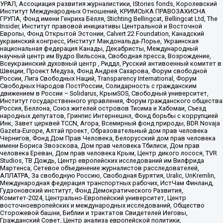
УРАЛ, Ассоциация развития журналистики, IStories fonds, Королевский
Институт Международных Отношений, КРИМСЬКА ПРАВОЗАХИСНА
ГРУПА, Фонд имени Генриха Бёлля, Stichting Bellingcat, Bellingcat Ltd, The
Insider, Институт правовой инициативы Центральной и Восточной
Европы, Фонд Открытой Эстонии, Calvert 22 Foundation, Канадский
украинский конгресс, Институт Макдональда-Лорье, Украинская
национальная федерация Канады, Декабристы, Международный
научный центр им Вудро Вильсона, Свободная пресса, Возрождение,
Всеукраинский духовный центр , Риддл, Русский антивоенный комитет в
Швеции, Проект Медуза, Фонд Андрея Сахарова, Форум свободной
России, Лига Свободных Наций, Transparеncy International, Форум
Свободных Народов ПостРоссии, Солидарность с гражданским
движением в России – Solidarus, КрымSOS, Свободный университет,
Институт государственного управления, Форум гражданского общества
Россия, Беллона, Союз жителей островов Тисима и Хабомаи, Съезд
народных депутатов, Гринпис Интернешнл, Фонд борьбы с коррупцией
Инк, Завет церквей TCCN, Агора, Всемирный фонд природы, BDR Novaja
Gazeta-Europe, Алтай проект, Образовательный дом прав человека
Чернигов, Фонд Дом Прав Человека, Белорусский дом прав человека
имени Бориса Звозскова, Дом прав человека Тбилиси, Дом прав
человека Ереван, Дом прав человека Крым, Центр дикого лосося, TVR
Studios, ТВ Дождь, Центр европейских исследований им Вилфрида
Мартенса, Сетевое объединение журналистов расследователей,
АЛЛАТРА, За свободную Россию, Свободная Бурятия, Uralic, UnKremlin,
Международная федерация транспортных рабочих, ИстЧам Финланд,
Гудзоновский институт, Фонд Демократического Развития,
Комитет-2024, Центрально-Европейский университет, Центр
восточноевропейских и международных исследований, Общество
Сторожевой башни, Библии и трактатов Свидетелей Иеговы,
Гражданский Совет, Центр анализа европейской политики,