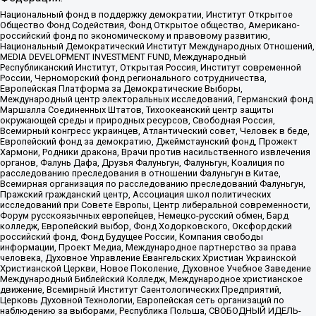
Национальный фонд в поддержку демократии, Институт Открытое
Общество Фонд Содействия, Фонд Открытое общество, Американо-
российский фонд по экономическому и правовому развитию,
Национальный Демократический Институт Международных Отношений,
MEDIA DEVELOPMENT INVESTMENT FUND, Международный
Республиканский Институт, Открытая Россия, Институт современной
России, Черноморский фонд регионального сотрудничества,
Европейская Платформа за Демократические Выборы,
Международный центр электоральных исследований, Германский фонд
Маршалла Соединенных Штатов, Тихоокеанский центр защиты
окружающей среды и природных ресурсов, Свободная Россия,
Всемирный конгресс украинцев, Атлантический совет, Человек в беде,
Европейский фонд за демократию, Джеймстаунский фонд, Прожект
Хармони, Родники дракона, Врачи против насильственного извлечения
органов, Фалунь Дафа, Друзья Фалуньгун, Фалуньгун, Коалиция по
расследованию преследования в отношении Фалуньгун в Китае,
Всемирная организация по расследованию преследований Фалуньгун,
Пражский гражданский центр, Ассоциация школ политических
исследований при Совете Европы, Центр либеральной современности,
Форум русскоязычных европейцев, Немецко-русский обмен, Бард
колледж, Европейский выбор, Фонд Ходорковского, Оксфордский
российский фонд, Фонд Будущее России, Компания свободы
информации, Проект Медиа, Международное партнерство за права
человека, Духовное Управление Евангельских Христиан Украинской
Христианской Церкви, Новое Поколение, Духовное Учебное Заведение
Международный Библейский Колледж, Международное христианское
движение, Всемирный Институт Саентологических Предприятий,
Церковь Духовной Технологии, Европейская сеть организаций по
наблюдению за выборами, Республика Польша, СВОБОДНЫЙ ИДЕЛЬ-