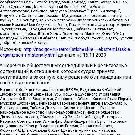
сообщество Сеть, Катиба Таухид валь-Джихад, Хайят Тахрир аш-Шам,
Ахлю Сунна Валь Джамаа, National Socialism/White Power,
Артподготовка, Религиозная группа “Джамаат “Красный пахарь”,
Колумбайн, Хатлонский джамаат, Мусульманская религиозная группа п.
Кушкуль г. Оренбург, Крымско-татарский добровольческий батальон
имени Номана Челебиджихана, Азов, Партия исламского возрождения
Таджикистана, Народная самооборона, Дуббайский джамаат,
московская ячейка, Батал-Хаджи Белхороев, Маньяки Культ Убийц,
Молодёжь Которая Улыбается, Легион Свобода России, Айдар, Русский
добровольческий корпус
Источник:
http://nac.gov.ru/terroristicheskie-i-ekstremistskie-
organizacii-i-materialy.html
данные на
16.11.2023
* Перечень общественных объединений и религиозных
организаций в отношении которых судом принято
вступившее в законную силу решение о ликвидации или
запрете деятельности:
Национал-большевистская партия, ВЕК РА, Рада земли Кубанской
Духовно Родовой Державы Русь, Община Духовного Управления
Асгардской Веси Беловодья, Славянская Община Капища Веды Перуна,
Мужская Духовная Семинария Староверов-Инглингов, Нурджулар, К
Богодержавию, Таблиги Джамаат, Свидетели Иеговы, Русское
национальное единство, Национал-социалистическое общество,
Джамаат мувахидов, Объединенный Вилайат Кабарды, Балкарии и
Карачая, Союз славян, Ат-Такфир Валь-Хиджра, Пит Буль, Национал-
социалистическая рабочая партия России, Славянский союз,
Формат-18, Благородный Орден Дьявола, Армия воли народа,
Национальная Социалистическая Инициатива города Череповца,