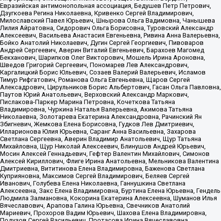
Евразийская антимонопольная ассоциация, Бедушев Петр Петрович,
Дзугкоева Регина Николаевна, Кривенко Сергей Владимирович,
Милославский Павел Юрьевич, Шнырова Ольга Вадимовна, Чанышева
Лилия Айратовна, Сидорович Ольга Борисовна, Туровский Александр
Алексеевич, Васильева Анастасия Евгеньевна, Ривина Анна Валерьевна,
Бойко Анатолий Николаевич, Дугин Сергей Георгиевич, Пивоваров
Андрей Сергеевич, Аверин Виталий Евгеньевич, Барахоев Магомед
Бекханович, Шарипков Олег Викторович, Мошель Ирина Ароновна,
Шведов Григорий Сергеевич, Пономарев Лев Александрович,
Каргалицкий Борис Юльевич, Созаев Валерий Валерьевич, Исламов
Тимур Рифгатович, Романова Ольга Евгеньевна, Щаров Сергей
Алексадрович, Цирульников Борис Альбертович, Гасан Ольга Павловна,
Паутов Юрий Анатольевич, Верховский Александр Маркович,
Пислакова-Паркер Марина Петровна, Кочеткова Татьяна
Владимировна, Чуркина Наталья Валерьевна, Акимова Татьяна
Николаевна, Золотарева Екатерина Александровна, Рачинский Ян
Збигневич, Жемкова Елена Борисовна, Гудков Лев Дмитриевич,
Илларионова Юлия Юрьевна, Саранг Анна Васильевна, Захарова
Светлана Сергеевна, Аверин Владимир Анатольевич, Щур Татьяна
Михайловна, Щур Николай Алексеевич, Блинушов Андрей Юрьевич,
Мосин Алексей Геннадьевич, Гефтер Валентин Михайлович, Симонов
Алексей Кириллович, Флиге Ирина Анатольевна, Мельникова Валентина
Дмитриевна, Вититинова Елена Владимировна, Баженова Светлана
Куприяновна, Максимов Сергей Владимирович, Беляев Сергей
Иванович, Голубева Елена Николаевна, Ганнушкина Светлана
Алексеевна, Закс Елена Владимировна, Буртина Елена Юрьевна, Гендель
Людмила Залмановна, Кокорина Екатерина Алексеевна, Шуманов Илья
Вячеславович, Арапова Галина Юрьевна, Свечников Анатолий
Мариевич, Прохоров Вадим Юрьевич, Шахова Елена Владимировна,
Подузов Сергей Васильевич, Протасова Ирина Вячеславовна,