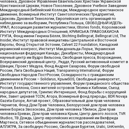
человека, Духовное Управление Евангельских Христиан Украинской
Христианской Церкви, Новое Поколение, Духовное Учебное Заведение
Международный Библейский Колледж, Международное христианское
движение, Всемирный Институт Саентологических Предприятий,
Церковь Духовной Технологии, Европейская сеть организаций по
наблюдению за выборами, Республика Польша, СВОБОДНЫЙ ИДЕЛЬ-
УРАЛ, Ассоциация развития журналистики, IStories fonds, Королевский
Институт Международных Отношений, КРИМСЬКА ПРАВОЗАХИСНА
ГРУПА, Фонд имени Генриха Бёлля, Stichting Bellingcat, Bellingcat Ltd, The
Insider, Институт правовой инициативы Центральной и Восточной
Европы, Фонд Открытой Эстонии, Calvert 22 Foundation, Канадский
украинский конгресс, Институт Макдональда-Лорье, Украинская
национальная федерация Канады, Декабристы, Международный
научный центр им Вудро Вильсона, Свободная пресса, Возрождение,
Всеукраинский духовный центр , Риддл, Русский антивоенный комитет в
Швеции, Проект Медуза, Фонд Андрея Сахарова, Форум свободной
России, Лига Свободных Наций, Transparеncy International, Форум
Свободных Народов ПостРоссии, Солидарность с гражданским
движением в России – Solidarus, КрымSOS, Свободный университет,
Институт государственного управления, Форум гражданского общества
Россия, Беллона, Союз жителей островов Тисима и Хабомаи, Съезд
народных депутатов, Гринпис Интернешнл, Фонд борьбы с коррупцией
Инк, Завет церквей TCCN, Агора, Всемирный фонд природы, BDR Novaja
Gazeta-Europe, Алтай проект, Образовательный дом прав человека
Чернигов, Фонд Дом Прав Человека, Белорусский дом прав человека
имени Бориса Звозскова, Дом прав человека Тбилиси, Дом прав
человека Ереван, Дом прав человека Крым, Центр дикого лосося, TVR
Studios, ТВ Дождь, Центр европейских исследований им Вилфрида
Мартенса, Сетевое объединение журналистов расследователей,
АЛЛАТРА, За свободную Россию, Свободная Бурятия, Uralic, UnKremlin,