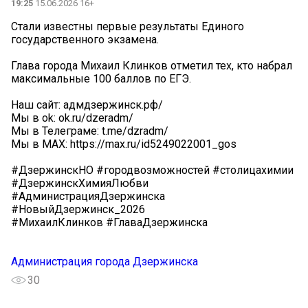
19:25
15.06.2026 16+
Стали известны первые результаты Единого
государственного экзамена.
Глава города Михаил Клинков отметил тех, кто набрал
максимальные 100 баллов по ЕГЭ.
Наш сайт: адмдзержинск.рф/
Мы в ok: ok.ru/dzeradm/
Мы в Телеграме: t.me/dzradm/
Мы в MAX: https://max.ru/id5249022001_gos
#ДзержинскНО #городвозможностей #столицахимии
#ДзержинскХимияЛюбви
#АдминистрацияДзержинска
#НовыйДзержинск_2026
#МихаилКлинков #ГлаваДзержинска
Администрация города Дзержинска
30