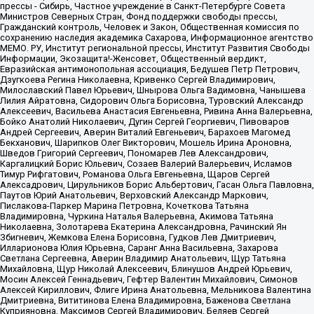
прессы - Сибирь, Частное учреждение в Санкт-Петербурге Совета
Министров Северных Стран, Фонд поддержки свободы прессы,
Гражданский контроль, Человек и Закон, Общественная комиссия по
сохранению наследия академика Сахарова, Информационное агентство
МЕМО. РУ, Институт региональной прессы, Институт Развития Свободы
Информации, Экозащита!-Женсовет, Общественный вердикт,
Евразийская антимонопольная ассоциация, Бедушев Петр Петрович,
Дзугкоева Регина Николаевна, Кривенко Сергей Владимирович,
Милославский Павел Юрьевич, Шнырова Ольга Вадимовна, Чанышева
Лилия Айратовна, Сидорович Ольга Борисовна, Туровский Александр
Алексеевич, Васильева Анастасия Евгеньевна, Ривина Анна Валерьевна,
Бойко Анатолий Николаевич, Дугин Сергей Георгиевич, Пивоваров
Андрей Сергеевич, Аверин Виталий Евгеньевич, Барахоев Магомед
Бекханович, Шарипков Олег Викторович, Мошель Ирина Ароновна,
Шведов Григорий Сергеевич, Пономарев Лев Александрович,
Каргалицкий Борис Юльевич, Созаев Валерий Валерьевич, Исламов
Тимур Рифгатович, Романова Ольга Евгеньевна, Щаров Сергей
Алексадрович, Цирульников Борис Альбертович, Гасан Ольга Павловна,
Паутов Юрий Анатольевич, Верховский Александр Маркович,
Пислакова-Паркер Марина Петровна, Кочеткова Татьяна
Владимировна, Чуркина Наталья Валерьевна, Акимова Татьяна
Николаевна, Золотарева Екатерина Александровна, Рачинский Ян
Збигневич, Жемкова Елена Борисовна, Гудков Лев Дмитриевич,
Илларионова Юлия Юрьевна, Саранг Анна Васильевна, Захарова
Светлана Сергеевна, Аверин Владимир Анатольевич, Щур Татьяна
Михайловна, Щур Николай Алексеевич, Блинушов Андрей Юрьевич,
Мосин Алексей Геннадьевич, Гефтер Валентин Михайлович, Симонов
Алексей Кириллович, Флиге Ирина Анатольевна, Мельникова Валентина
Дмитриевна, Вититинова Елена Владимировна, Баженова Светлана
Куприяновна, Максимов Сергей Владимирович, Беляев Сергей