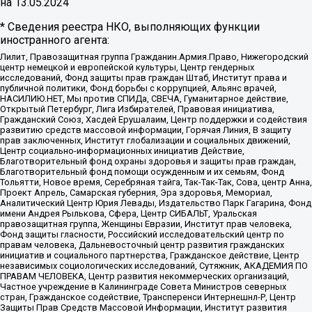
на
13.05.2024
* Сведения реестра НКО, выполняющих функции
иностранного агента:
Лилит, Правозащитная группа Гражданин.Армия.Право, Нижегородский
центр немецкой и европейской культуры, Центр гендерных
исследований, Фонд защиты прав граждан Штаб, Институт права и
публичной политики, Фонд борьбы с коррупцией, Альянс врачей,
НАСИЛИЮ.НЕТ, Мы против СПИДа, СВЕЧА, Гуманитарное действие,
Открытый Петербург, Лига Избирателей, Правовая инициатива,
Гражданский Союз, Хасдей Ерушалаим, Центр поддержки и содействия
развитию средств массовой информации, Горячая Линия, В защиту
прав заключенных, Институт глобализации и социальных движений,
Центр социально-информационных инициатив Действие,
Благотворительный фонд охраны здоровья и защиты прав граждан,
Благотворительный фонд помощи осужденным и их семьям, Фонд
Тольятти, Новое время, Серебряная тайга, Так-Так-Так, Сова, центр Анна,
Проект Апрель, Самарская губерния, Эра здоровья, Мемориал,
Аналитический Центр Юрия Левады, Издательство Парк Гагарина, Фонд
имени Андрея Рылькова, Сфера, Центр СИБАЛЬТ, Уральская
правозащитная группа, Женщины Евразии, Институт прав человека,
Фонд защиты гласности, Российский исследовательский центр по
правам человека, Дальневосточный центр развития гражданских
инициатив и социального партнерства, Гражданское действие, Центр
независимых социологических исследований, Сутяжник, АКАДЕМИЯ ПО
ПРАВАМ ЧЕЛОВЕКА, Центр развития некоммерческих организаций,
Частное учреждение в Калининграде Совета Министров северных
стран, Гражданское содействие, Трансперенси Интернешнл-Р, Центр
Защиты Прав Средств Массовой Информации, Институт развития