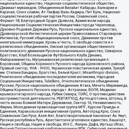
национальное единство, Национал-социалистическое общество,
Джамаат мувахидов, Объединенный Вилайат Кабарды, Балкарии и
Карачая, Союз славян, Ат-Такфир Валь-Хиджра, Пит Буль, Национал-
социалистическая рабочая партия России, Славянский союз,
Формат-18, Благородный Орден Дьявола, Армия воли народа,
Национальная Социалистическая Инициатива города Череповца,
Духовно-Родовая Держава Русь, Русское национальное единство,
Древнерусской Инглистической церкви Православных Староверов-
Инглингов, Русский общенациональный союз, Движение против
нелегальной иммиграции, Кровь и Честь, О свободе совести и о
религиозных объединениях, Омская организация общественного
политического движения Русское национальное единство, Северное
Братство, Клуб Болельщиков Футбольного Клуба Динамо,
Файзрахманисты, Мусульманская религиозная организация п.
Боровский, Община Коренного Русского народа Щелковского района,
Правый сектор, УНА - УНСО, Украинская повстанческая армия, Тризуб
им. Степана Бандеры, Братство, Белый Крест, Misanthropic division,
Религиозное объединение последователей инглиизма, Народная
Социальная Инициатива, TulaSkins, Этнополитическое объединение
Русские, Русское национальное объединение Атака, Мечеть Мирмамеда,
Община Коренного Русского народа г. Астрахани, ВОЛЯ, Меджлис
крымскотатарского народа, Рубеж Севера, ТОЙС, О противодействии
экстремистской деятельности, РЕВТАТПОД, Артподготовка, Штольц, В
честь иконы Божией Матери Державная, Сектор 16, Независимость,
Фирма, Молодежная правозащитная группа МПГ, Курсом Правды и
Единения, Каракольская инициативная группа, Автоград Крю, Союз
Славянских Сил Руси, Алля-Аят, Благотворительный пансионат Ак Умут,
Русская республика Русь, Арестантское уголовное единство, Башкорт,
Нация и свобода, Нация и свобода, W.H.С., Фалунь Дафа, Иртыш Ultras,
Русский Патриотический клуб-Новокузнецк/РПК, Сибирский державный