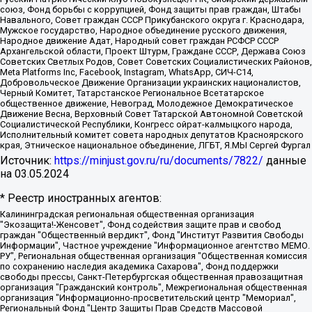
союз, Фонд борьбы с коррупцией, Фонд защиты прав граждан, Штабы
Навального, Совет граждан СССР Прикубанского округа г. Краснодара,
Мужское государство, Народное объединение русского движения,
Народное движение Адат, Народный совет граждан РСФСР СССР
Архангельской области, Проект Штурм, Граждане СССР, Держава Союз
Советских Светлых Родов, Совет Советских Социалистических Районов,
Meta Platforms Inc, Facebook, Instagram, WhatsApp, СИЧ-С14,
Добровольческое Движение Организации украинских националистов,
Черный Комитет, Татарстанское Региональное Всетатарское
общественное движение, Невоград, Молодежное Демократическое
Движение Весна, Верховный Совет Татарской Автономной Советской
Социалистической Республики, Конгресс ойрат-калмыцкого народа,
Исполнительный комитет совета народных депутатов Красноярского
края, Этническое национальное объединение, ЛГБТ, Я.МЫ Сергей Фургал
Источник:
https://minjust.gov.ru/ru/documents/7822/
данные
на
03.05.2024
* Реестр иностранных агентов:
Калининградская региональная общественная организация "Экозащита!-Женсовет", Фонд содействия защите прав и свобод граждан "Общественный вердикт", Фонд "Институт Развития Свободы Информации", Частное учреждение "Информационное агентство МЕМО. РУ", Региональная общественная организация "Общественная комиссия по сохранению наследия академика Сахарова", Фонд поддержки свободы прессы, Санкт-Петербургская общественная правозащитная организация "Гражданский контроль", Межрегиональная общественная организация "Информационно-просветительский центр "Мемориал", Региональный Фонд "Центр Защиты Прав Средств Массовой Информации", с 05.12.2023 Фонд "Центр Защиты Прав Средств массовой информации", Региональная общественная благотворительная организация помощи беженцам и мигрантам "Гражданское содействие", Негосударственное образовательное учреждение дополнительного профессионального образования (повышение квалификации) специалистов "АКАДЕМИЯ ПО ПРАВАМ ЧЕЛОВЕКА", Свердловская региональная общественная организация "Сутяжник", Автономная некоммерческая организация "Центр независимых социологических исследований", Союз общественных объединений "Российский исследовательский центр по правам человека", Региональное общественное учреждение научно-информационный центр "МЕМОРИАЛ", Некоммерческая организация "Фонд защиты гласности", Автономная некоммерческая организация "Институт прав человека", Городская общественная организация "Екатеринбургское общество "МЕМОРИАЛ", Городская общественная организация "Рязанское историко-просветительское и правозащитное общество "Мемориал" (Рязанский Мемориал), Челябинский региональный орган общественной самодеятельности – женское общественное объединение "Женщины Евразии", Челябинский региональный орган общественной самодеятельности "Уральская правозащитная группа", Фонд содействия защите здоровья и социальной справедливости имени Андрея Рылькова, Автономная Некоммерческая Организация "Аналитический Центр Юрия Левады", Автономная некоммерческая организация социальной поддержки населения "Проект Апрель", Региональная общественная организация помощи женщинам и детям, находящимся в кризисной ситуации "Информационно-методический центр "Анна", Фонд содействия развитию массовых коммуникаций и правовому просвещению "Так-так-Так", Фонд содействия устойчивому развитию "Серебряная тайга", Свердловский региональный общественный фонд социальных проектов "Новое время", "Idel.Реалии", Кавказ.Реалии, Крым.Реалии, Телеканал Настоящее Время, Татаро-башкирская служба Радио Свобода (Azatliq Radiosi), Радио Свободная Европа/Радио Свобода (PCE/PC), "Сибирь.Реалии", "Фактограф", Благотворительный фонд помощи осужденным и их семьям, Автономная некоммерческая организация "Институт глобализации и социальных движений", Фонд "В защиту прав заключенных", Частное учреждение "Центр поддержки и содействия развитию средств массовой информации", Пензенский региональный общественный благотворительный фонд "Гражданский союз", "Север.Реалии", Некоммерческая организация Фонд "Правовая инициатива", Общество с ограниченной ответственностью "Радио Свободная Европа/Радио Свобода", Чешское информационное агентство "MEDIUM-ORIENT", Красноярская региональная общественная организация "Мы против СПИДа", Камалягин Денис Николаевич, Маркелов Сергей Евгеньевич, Пономарев Лев Александрович, Савицкая Людмила Алексеевна, Автономная некоммерческая организация "Центр по работе с проблемой насилия "НАСИЛИЮ.НЕТ", Межрегиональный профессиональный союз работников здравоохранения "Альянс врачей", Юридическое лицо, зарегистрированное в Латвийской Республике, SIA "Medusa Project" (регистрационный номер 40103797863, дата регистрации 10.06.2014), Некоммерческая организация "Фонд по борьбе с коррупцией", Автономная некоммерческая организация "Институт права и публичной политики", Баданин Роман Сергеевич, Гликин Максим Александрович, Железнова Мария Михайловна, Лукьянова Юлия Сергеевна, Маетная Елизавета Витальевна, Маняхин Петр Борисович, Чуракова Ольга Владимировна, Ярош Юлия Петровна, Юридическое лицо "The Insider SIA", зарегистрированное в Риге, Латвийская Республика (дата регистрации 26.06.2015), являющееся администратором доменного имени интернет-издания "The Insider SIA", https://theins.ru, Постернак Алексей Евгеньевич, Рубин Михаил Аркадьевич, Анин Роман Александрович, Юридическое лицо Istories fonds, зарегистрированное в Латвийской Республике (регистрационный номер 50008295751, дата регистрации 24.02.2020), Великовский Дмитрий Александрович, Долинина Ирина Николаевна, Мароховская Алеся Алексеевна, Шлейнов Роман Юрьевич, Шмагун Олеся Валентиновна, Общество с ограниченной ответственностью "Альтаир 2021", Общество с ограниченной ответственностью "Вега 2021", Общество с ограниченной ответственностью "Главный редактор 2021", Общество с ограниченной ответственностью "Ромашки монолит", Важенков Артем Валерьевич, Ивановская областная общественная организация "Центр гендерных исследований", Гурман Юрий Альбертович, Медиапроект "ОВД-Инфо", Егоров Владимир Владимирович, Жилинский Владимир Александрович, Общество с ограниченной ответственностью "ЗП", Иванова София Юрьевна, Карезина Инна Павловна, Кильтау Екатерина Викторовна, Петров Алексей Викторович, Пискунов Сергей Евгеньевич, Смирнов Сергей Сергеевич, Тихонов Михаил Сергеевич, Общество с ограниченной ответственностью "ЖУРНАЛИСТ-ИНОСТРАННЫЙ АГЕНТ", Арапова Галина Юрьевна, Вольтская Татьяна Анатольевна, Американская компания "Mason G.E.S. Anonymous Foundation" (США), являющаяся владельцем интернет-издания https://mnews.world/, Компания "Stichting Bellingcat", зарегистрированная в Нидерландах (дата регистрации 11.07.2018), Захаров Андрей Вячеславович, Клепиковская Екатерина Дмитриевна, Общество с ограниченной ответственностью "МЕМО", Перл Роман Александрович, Симонов Евгений Алексеевич, Соловьева Елена Анатольевна, Сотников Даниил Владимирович, Сурначева Елизавета Дмитриевна, Автономная некоммерческая организация по защите прав человека и информированию населения "Якутия – Наше Мнение", Общество с ограниченной ответственностью "Москоу диджитал медиа", с 26.01.2023 Общество с ограниченной ответственностью "Чайка Белые сады", Ветошкина Валерия Валерьевна, Заговора Максим Александрович, Межрегиональное общественное движение "Российская ЛГБТ - сеть", Оленичев Максим Владимирович, Павлов Иван Юрьевич, Скворцова Елена Сергеевна, Общество с ограниченной ответственностью "Как бы инагент", Кочетков Игорь Викторович, Общество с ограниченной ответственностью "Честные выборы", Еланчик Олег Александрович, Общество с ограниченной ответственностью "Нобелевский призыв", Гималова Регина Эмилевна, Григорьев Андрей Валерьевич, Григорьева Алина Александровна, Ассоциация по содействию защите прав призывников, альтернативнослужащих и военнослужащих "Правозащитная группа "Гражданин.Армия.Право", Хисамова Регина Фаритовна, Автономная некоммерческая организация по реализации социально-правовых программ "Лилит", Дальневосточное общественное движение "Маяк", Санкт-Петербургская ЛГБТ-инициативная группа "Выход", Инициативная группа ЛГБТ+ "Реверс", Алексеев Андрей Викторович, Бекбулатова Таисия Львовна, Беляев Иван Михайлович, Владыкина Елена Сергеевна, Гельман Марат Александрович, Никульшина Вероника Юрьевна, Толоконникова Надежда Андреевна, Шендерович Виктор Анатольевич, Общество с ограниченной ответственностью "Данное сообщение", Общество с ограниченной ответственностью Издательский дом "Новая глава", Айнбиндер Александра Александровна, Московский комьюнити-центр для ЛГБТ+инициатив, Благотворительный фонд развития филантропии, Deutsche Welle (Германия, Kurt-Schumacher-Strasse 3, 53113 Bonn), Борзунова Мария Михайловна, Воробьев Виктор Викторович, Голубева Анна Львовна, Константинова Алла Михайловна, Малкова Ирина Владимировна, Мурадов Мурад Абдулгалимович, Осетинская Елизавета Николаевна, Понасенков Евгений Николаевич, Ганапольский Матвей Юрьевич, Киселев Евгений Алексеевич, Борухович Ирина Григорьевна, Дремин Иван Тимофеевич, Дубровский Дмитрий Викторович, Красноярская региональная общественная организация поддержки и развития альтернативных образовательных технологий и межкультурных коммуникаций "ИНТЕРРА", Маяковская Екатерина Алексеевна, Фейгин Марк Захарович, Филимонов Андрей Викторович, Дзугкоева Регина Николаевна, Доброхотов Роман Александрович, Дудь Юрий Александрович, Елкин Сергей Владимирович, Кругликов Кирилл Игоревич, Сабунаева Мария Леонидовна, Семенов Алексей Владимирович, Шаинян Карен Багратович, Шульман Екатерина Михайловна, Асафьев Артур Валерьевич, Вахштайн Виктор Семенович, Венедиктов Алексей Алексеевич, Лушникова Екатерина Евгеньевна, Волков Леонид Михайлович, Невзоров Александр Глебович, Пархоменко Сергей Борисович, Сироткин Ярослав Николаевич, Кара-Мурза Владимир Владимирович, Баранова Наталья Владимировна, Гозман Леонид Яковлевич, Кагарлицкий Борис Юльевич, Климарев Михаил Валерьевич, Милов Владимир Станиславович, Автономная некоммерческая организация Краснодарский центр современного искусства "Типография", Моргенштерн Алишер Тагирович, Соболь Любовь Эдуардовна, Общество с ограниченной ответственностью "ЛИЗА НОРМ", Каспаров Гарри Кимович, Ходорковский Михаил Борисович, Общество с ограниченной ответственностью "Апрельские тезисы", Данилович Ирина Брониславовна, Кашин Олег Владимирович, Петров Николай Владимирович, Пивоваров Алексей Владимирович, Соколов Михаил Владимирович, Цветкова Юлия Владимировна, Чичваркин Евгений Александрович, Комитет против пыток/Команда против пыток, Общество с ограниченной ответственностью "Первый научный", Общество с ограниченной ответственностью "Вертолет и ко", Белоцерковская Вероника Борисовна, Кац Максим Евгеньевич, Лазарева Татьяна Юрьевна, Шаведдинов Руслан Табризович, Яшин Илья Валерьевич, Общество с ограниченной ответственностью "Иноагент ААВ", Алешковский Дмитрий Петрович, Альбац Евгения Марковна, Быков Дмитрий Львович, Галямина Юлия Евгеньевна, Лойко Сергей Леонидович, Мартынов Кирилл Константинович, Медведев Сергей Александрович, Крашенинников Федор Геннадиевич, Гордеева Катерина Вл