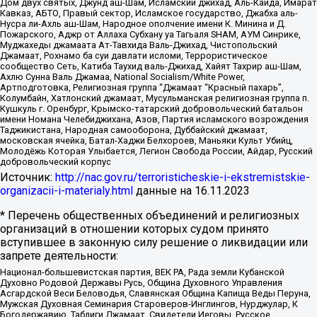
Дом двух святых, Джунд аш-Шам, Исламский джихад, Аль-Каида, Имарат
Кавказ, АБТО, Правый сектор, Исламское государство, Джабха аль-
Нусра ли-Ахль аш-Шам, Народное ополчение имени К. Минина и Д.
Пожарского, Аджр от Аллаха Субхану уа Тагьаля SHAM, АУМ Синрике,
Муджахеды джамаата Ат-Тавхида Валь-Джихад, Чистопольский
Джамаат, Рохнамо ба суи давлати исломи, Террористическое
сообщество Сеть, Катиба Таухид валь-Джихад, Хайят Тахрир аш-Шам,
Ахлю Сунна Валь Джамаа, National Socialism/White Power,
Артподготовка, Религиозная группа “Джамаат “Красный пахарь”,
Колумбайн, Хатлонский джамаат, Мусульманская религиозная группа п.
Кушкуль г. Оренбург, Крымско-татарский добровольческий батальон
имени Номана Челебиджихана, Азов, Партия исламского возрождения
Таджикистана, Народная самооборона, Дуббайский джамаат,
московская ячейка, Батал-Хаджи Белхороев, Маньяки Культ Убийц,
Молодёжь Которая Улыбается, Легион Свобода России, Айдар, Русский
добровольческий корпус
Источник:
http://nac.gov.ru/terroristicheskie-i-ekstremistskie-
organizacii-i-materialy.html
данные на
16.11.2023
* Перечень общественных объединений и религиозных
организаций в отношении которых судом принято
вступившее в законную силу решение о ликвидации или
запрете деятельности:
Национал-большевистская партия, ВЕК РА, Рада земли Кубанской
Духовно Родовой Державы Русь, Община Духовного Управления
Асгардской Веси Беловодья, Славянская Община Капища Веды Перуна,
Мужская Духовная Семинария Староверов-Инглингов, Нурджулар, К
Богодержавию, Таблиги Джамаат, Свидетели Иеговы, Русское