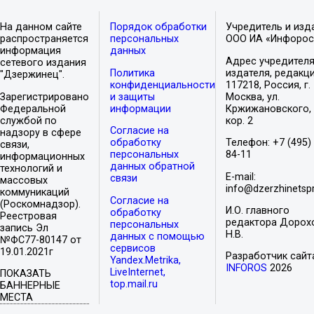
На данном сайте
Порядок обработки
Учредитель и изд
распространяется
персональных
ООО ИА «Инфорос
информация
данных
Адрес учредителя
сетевого издания
Политика
издателя, редакци
"Дзержинец".
конфиденциальности
117218, Россия, г.
Зарегистрировано
и защиты
Москва, ул.
Федеральной
информации
Кржижановского, 
службой по
кор. 2
Согласие на
надзору в сфере
обработку
Телефон: +7 (495)
связи,
персональных
84-11
информационных
данных обратной
технологий и
E-mail:
связи
массовых
info@dzerzhinetspr
коммуникаций
Согласие на
(Роскомнадзор).
И.О. главного
обработку
Реестровая
редактора Дорох
персональных
запись Эл
Н.В.
данных с помощью
№ФС77-80147 от
сервисов
19.01.2021г
Разработчик сайт
Yandex.Metrika,
INFOROS
2026
LiveInternet,
ПОКАЗАТЬ
top.mail.ru
БАННЕРНЫЕ
МЕСТА