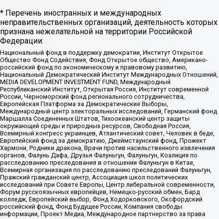
* Перечень иностранных и международных
неправительственных организаций, деятельность которых
признана нежелательной на территории Российской
Федерации:
Национальный фонд в поддержку демократии, Институт Открытое
Общество Фонд Содействия, Фонд Открытое общество, Американо-
российский фонд по экономическому и правовому развитию,
Национальный Демократический Институт Международных Отношений,
MEDIA DEVELOPMENT INVESTMENT FUND, Международный
Республиканский Институт, Открытая Россия, Институт современной
России, Черноморский фонд регионального сотрудничества,
Европейская Платформа за Демократические Выборы,
Международный центр электоральных исследований, Германский фонд
Маршалла Соединенных Штатов, Тихоокеанский центр защиты
окружающей среды и природных ресурсов, Свободная Россия,
Всемирный конгресс украинцев, Атлантический совет, Человек в беде,
Европейский фонд за демократию, Джеймстаунский фонд, Прожект
Хармони, Родники дракона, Врачи против насильственного извлечения
органов, Фалунь Дафа, Друзья Фалуньгун, Фалуньгун, Коалиция по
расследованию преследования в отношении Фалуньгун в Китае,
Всемирная организация по расследованию преследований Фалуньгун,
Пражский гражданский центр, Ассоциация школ политических
исследований при Совете Европы, Центр либеральной современности,
Форум русскоязычных европейцев, Немецко-русский обмен, Бард
колледж, Европейский выбор, Фонд Ходорковского, Оксфордский
российский фонд, Фонд Будущее России, Компания свободы
информации, Проект Медиа, Международное партнерство за права