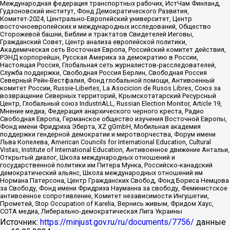
Международная федерация транспортных рабочих, ИстЧам Финланд,
Гудзоновский институт, Фонд Демократического Развития,
Комитет-2024, Центрально-Европейский университет, Центр
восточноевропейских и международных исследований, Общество
Сторожевой башни, Библии и трактатов Свидетелей Иеговы,
Гражданский Совет, Центр анализа европейской политики,
Академическая сеть Восточная Европа, Российский комитет действия,
РЭНД корпорейшн, Русская Америка за демократию в России,
Настоящая Россия, Глобальная сеть журналистов-расследователей,
Служба поддержки, Свободная Россия Берлин, Свободная Россия
Северный Рейн-Вестфалия, Фонд глобальной помощи, Антивоенный
комитет России, Russie-Libertes, La Asocicion de Rusos Libres, Союз за
возвращение Северных территорий, Крымскотатарский Ресурсный
Центр, Глобальный союз IndustriALL, Russian Election Monitor, Article 19,
Мнение медиа, Федерация анархического черного креста, Радио
Свободная Европа, Германское общество изучения Восточной Европы,
Фонд имени Фридриха Эберта, XZ gGmbH, Мобильная академия
поддержки гендерной демократии и миротворчества, Форум имени
Льва Копелева, American Councils for International Education, Cultural
Vistas, Institute of International Education, Антивоенное движение Антальи,
Открытый диалог, Школа международных отношений и
государственной политики им Питера Мунка, Российско-канадский
демократический альянс, Школа международных отношений им
Нормана Патерсона, Центр Гражданских Свобод, Фонд Бориса Немцова
за Свободу, Фонд имени Фридриха Науманна за свободу, Феминистское
антивоенное сопротивление, Комитет независимости Ингушетии,
Прометей, Stop Occupation of Karelia, Вернись живым, Фридом Хаус,
СОТА медиа, Либерально-демократическая Лига Украины
Источник:
https://minjust.gov.ru/ru/documents/7756/
данные