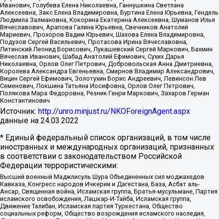
Иванович, Голубева Елена Николаевна, Ганнушкина Светлана
Алексеевна, Закс Елена Владимировна, Буртина Елена Юрьевна, Гендель
Людмила Залмановна, Кокорина Екатерина Алексеевна, Шуманов Илья
Вячеславович, Арапова Галина Юрьевна, Свечников Анатолий
Мариевич, Прохоров Вадим Юрьевич, Шахова Елена Владимировна,
Подузов Сергей Васильевич, Протасова Ирина Вячеславовна,
Литинский Леонид Борисович, Лукашевский Сергей Маркович, Бахмин
Вячеслав Иванович, Шабад Анатолий Ефимович, Сухих Дарья
Николаевна, Орлов Олег Петрович, Добровольская Анна Дмитриевна,
Королева Александра Евгеньевна, Смирнов Владимир Александрович,
Вицин Сергей Ефимович, Золотухин Борис Андреевич, Левинсон Лев
Семенович, Локшина Татьяна Иосифовна, Орлов Олег Петрович,
Полякова Мара Федоровна, Резник Генри Маркович, Захаров Герман
Константинович
Источник:
http://unro.minjust.ru/NKOForeignAgent.aspx
данные на
24.03.2022
* Единый федеральный список организаций, в том числе
иностранных и международных организаций, признанных
в соответствии с законодательством Российской
Федерации террористическими:
Высший военный Маджлисуль Шура Объединенных сил моджахедов
Кавказа, Конгресс народов Ичкерии и Дагестана, База, Асбат аль-
Ансар, Священная война, Исламская группа, Братья-мусульмане, Партия
исламского освобождения, Лашкар-И-Тайба, Исламская группа,
Движение Талибан, Исламская партия Туркестана, Общество
социальных реформ, Общество возрождения исламского наследия,