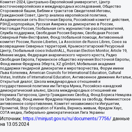
Комитет-2024, Центрально-Европейский университет, Центр
восточноевропейских и международных исследований, Общество
Сторожевой башни, Библии и трактатов Свидетелей Иеговы,
Гражданский Совет, Центр анализа европейской политики,
Академическая сеть Восточная Европа, Российский комитет действия,
РЭНД корпорейшн, Русская Америка за демократию в России,
Настоящая Россия, Глобальная сеть журналистов-расследователей,
Служба поддержки, Свободная Россия Берлин, Свободная Россия
Северный Рейн-Вестфалия, Фонд глобальной помощи, Антивоенный
комитет России, Russie-Libertes, La Asocicion de Rusos Libres, Союз за
возвращение Северных территорий, Крымскотатарский Ресурсный
Центр, Глобальный союз IndustriALL, Russian Election Monitor, Article 19,
Мнение медиа, Федерация анархического черного креста, Радио
Свободная Европа, Германское общество изучения Восточной Европы,
Фонд имени Фридриха Эберта, XZ gGmbH, Мобильная академия
поддержки гендерной демократии и миротворчества, Форум имени
Льва Копелева, American Councils for International Education, Cultural
Vistas, Institute of International Education, Антивоенное движение Антальи,
Открытый диалог, Школа международных отношений и
государственной политики им Питера Мунка, Российско-канадский
демократический альянс, Школа международных отношений им
Нормана Патерсона, Центр Гражданских Свобод, Фонд Бориса Немцова
за Свободу, Фонд имени Фридриха Науманна за свободу, Феминистское
антивоенное сопротивление, Комитет независимости Ингушетии,
Прометей, Stop Occupation of Karelia, Вернись живым, Фридом Хаус,
СОТА медиа, Либерально-демократическая Лига Украины
Источник:
https://minjust.gov.ru/ru/documents/7756/
данные
на
13.05.2024