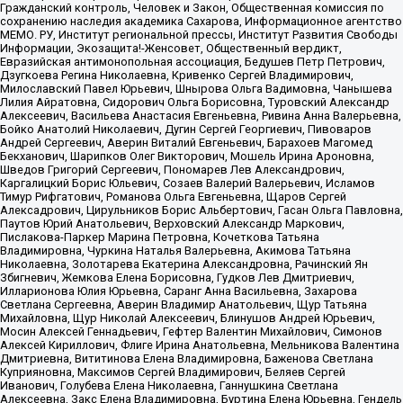
Гражданский контроль, Человек и Закон, Общественная комиссия по
сохранению наследия академика Сахарова, Информационное агентство
МЕМО. РУ, Институт региональной прессы, Институт Развития Свободы
Информации, Экозащита!-Женсовет, Общественный вердикт,
Евразийская антимонопольная ассоциация, Бедушев Петр Петрович,
Дзугкоева Регина Николаевна, Кривенко Сергей Владимирович,
Милославский Павел Юрьевич, Шнырова Ольга Вадимовна, Чанышева
Лилия Айратовна, Сидорович Ольга Борисовна, Туровский Александр
Алексеевич, Васильева Анастасия Евгеньевна, Ривина Анна Валерьевна,
Бойко Анатолий Николаевич, Дугин Сергей Георгиевич, Пивоваров
Андрей Сергеевич, Аверин Виталий Евгеньевич, Барахоев Магомед
Бекханович, Шарипков Олег Викторович, Мошель Ирина Ароновна,
Шведов Григорий Сергеевич, Пономарев Лев Александрович,
Каргалицкий Борис Юльевич, Созаев Валерий Валерьевич, Исламов
Тимур Рифгатович, Романова Ольга Евгеньевна, Щаров Сергей
Алексадрович, Цирульников Борис Альбертович, Гасан Ольга Павловна,
Паутов Юрий Анатольевич, Верховский Александр Маркович,
Пислакова-Паркер Марина Петровна, Кочеткова Татьяна
Владимировна, Чуркина Наталья Валерьевна, Акимова Татьяна
Николаевна, Золотарева Екатерина Александровна, Рачинский Ян
Збигневич, Жемкова Елена Борисовна, Гудков Лев Дмитриевич,
Илларионова Юлия Юрьевна, Саранг Анна Васильевна, Захарова
Светлана Сергеевна, Аверин Владимир Анатольевич, Щур Татьяна
Михайловна, Щур Николай Алексеевич, Блинушов Андрей Юрьевич,
Мосин Алексей Геннадьевич, Гефтер Валентин Михайлович, Симонов
Алексей Кириллович, Флиге Ирина Анатольевна, Мельникова Валентина
Дмитриевна, Вититинова Елена Владимировна, Баженова Светлана
Куприяновна, Максимов Сергей Владимирович, Беляев Сергей
Иванович, Голубева Елена Николаевна, Ганнушкина Светлана
Алексеевна, Закс Елена Владимировна, Буртина Елена Юрьевна, Гендель