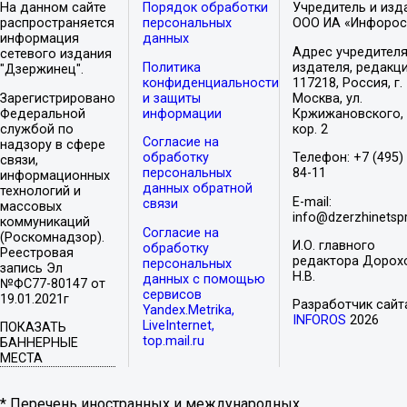
На данном сайте
Порядок обработки
Учредитель и изд
распространяется
персональных
ООО ИА «Инфорос
информация
данных
Адрес учредителя
сетевого издания
Политика
издателя, редакци
"Дзержинец".
конфиденциальности
117218, Россия, г.
Зарегистрировано
и защиты
Москва, ул.
Федеральной
информации
Кржижановского, 
службой по
кор. 2
Согласие на
надзору в сфере
обработку
Телефон: +7 (495)
связи,
персональных
84-11
информационных
данных обратной
технологий и
E-mail:
связи
массовых
info@dzerzhinetspr
коммуникаций
Согласие на
(Роскомнадзор).
И.О. главного
обработку
Реестровая
редактора Дорох
персональных
запись Эл
Н.В.
данных с помощью
№ФС77-80147 от
сервисов
19.01.2021г
Разработчик сайт
Yandex.Metrika,
INFOROS
2026
LiveInternet,
ПОКАЗАТЬ
top.mail.ru
БАННЕРНЫЕ
МЕСТА
* Перечень иностранных и международных