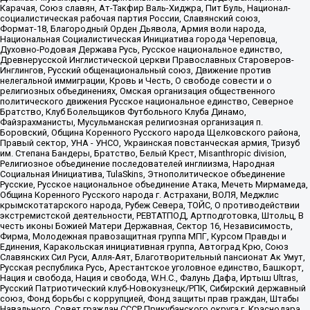
Карачая, Союз славян, Ат-Такфир Валь-Хиджра, Пит Буль, Национал-
социалистическая рабочая партия России, Славянский союз,
Формат-18, Благородный Орден Дьявола, Армия воли народа,
Национальная Социалистическая Инициатива города Череповца,
Духовно-Родовая Держава Русь, Русское национальное единство,
Древнерусской Инглистической церкви Православных Староверов-
Инглингов, Русский общенациональный союз, Движение против
нелегальной иммиграции, Кровь и Честь, О свободе совести и о
религиозных объединениях, Омская организация общественного
политического движения Русское национальное единство, Северное
Братство, Клуб Болельщиков Футбольного Клуба Динамо,
Файзрахманисты, Мусульманская религиозная организация п.
Боровский, Община Коренного Русского народа Щелковского района,
Правый сектор, УНА - УНСО, Украинская повстанческая армия, Тризуб
им. Степана Бандеры, Братство, Белый Крест, Misanthropic division,
Религиозное объединение последователей инглиизма, Народная
Социальная Инициатива, TulaSkins, Этнополитическое объединение
Русские, Русское национальное объединение Атака, Мечеть Мирмамеда,
Община Коренного Русского народа г. Астрахани, ВОЛЯ, Меджлис
крымскотатарского народа, Рубеж Севера, ТОЙС, О противодействии
экстремистской деятельности, РЕВТАТПОД, Артподготовка, Штольц, В
честь иконы Божией Матери Державная, Сектор 16, Независимость,
Фирма, Молодежная правозащитная группа МПГ, Курсом Правды и
Единения, Каракольская инициативная группа, Автоград Крю, Союз
Славянских Сил Руси, Алля-Аят, Благотворительный пансионат Ак Умут,
Русская республика Русь, Арестантское уголовное единство, Башкорт,
Нация и свобода, Нация и свобода, W.H.С., Фалунь Дафа, Иртыш Ultras,
Русский Патриотический клуб-Новокузнецк/РПК, Сибирский державный
союз, Фонд борьбы с коррупцией, Фонд защиты прав граждан, Штабы
Навального, Совет граждан СССР Прикубанского округа г. Краснодара,