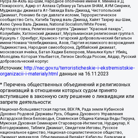
Нусра ли-Ахль аш-Шам, Народное ополчение имени К. Минина и Д.
Пожарского, Аджр от Аллаха Субхану уа Тагьаля SHAM, АУМ Синрике,
Муджахеды джамаата Ат-Тавхида Валь-Джихад, Чистопольский
Джамаат, Рохнамо ба суи давлати исломи, Террористическое
сообщество Сеть, Катиба Таухид валь-Джихад, Хайят Тахрир аш-Шам,
Ахлю Сунна Валь Джамаа, National Socialism/White Power,
Артподготовка, Религиозная группа “Джамаат “Красный пахарь”,
Колумбайн, Хатлонский джамаат, Мусульманская религиозная группа п.
Кушкуль г. Оренбург, Крымско-татарский добровольческий батальон
имени Номана Челебиджихана, Азов, Партия исламского возрождения
Таджикистана, Народная самооборона, Дуббайский джамаат,
московская ячейка, Батал-Хаджи Белхороев, Маньяки Культ Убийц,
Молодёжь Которая Улыбается, Легион Свобода России, Айдар, Русский
добровольческий корпус
Источник:
http://nac.gov.ru/terroristicheskie-i-ekstremistskie-
organizacii-i-materialy.html
данные на
16.11.2023
* Перечень общественных объединений и религиозных
организаций в отношении которых судом принято
вступившее в законную силу решение о ликвидации или
запрете деятельности:
Национал-большевистская партия, ВЕК РА, Рада земли Кубанской
Духовно Родовой Державы Русь, Община Духовного Управления
Асгардской Веси Беловодья, Славянская Община Капища Веды Перуна,
Мужская Духовная Семинария Староверов-Инглингов, Нурджулар, К
Богодержавию, Таблиги Джамаат, Свидетели Иеговы, Русское
национальное единство, Национал-социалистическое общество,
Джамаат мувахидов, Объединенный Вилайат Кабарды, Балкарии и