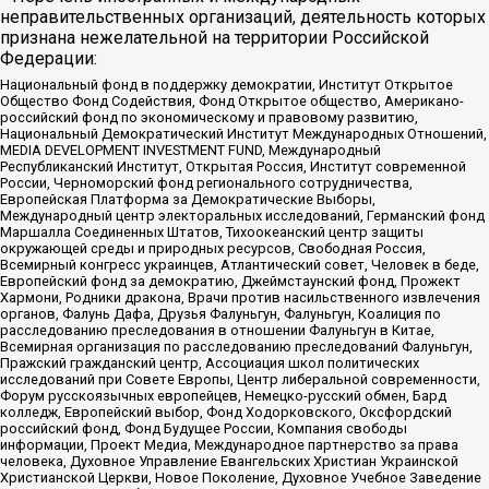
неправительственных организаций, деятельность которых
признана нежелательной на территории Российской
Федерации:
Национальный фонд в поддержку демократии, Институт Открытое
Общество Фонд Содействия, Фонд Открытое общество, Американо-
российский фонд по экономическому и правовому развитию,
Национальный Демократический Институт Международных Отношений,
MEDIA DEVELOPMENT INVESTMENT FUND, Международный
Республиканский Институт, Открытая Россия, Институт современной
России, Черноморский фонд регионального сотрудничества,
Европейская Платформа за Демократические Выборы,
Международный центр электоральных исследований, Германский фонд
Маршалла Соединенных Штатов, Тихоокеанский центр защиты
окружающей среды и природных ресурсов, Свободная Россия,
Всемирный конгресс украинцев, Атлантический совет, Человек в беде,
Европейский фонд за демократию, Джеймстаунский фонд, Прожект
Хармони, Родники дракона, Врачи против насильственного извлечения
органов, Фалунь Дафа, Друзья Фалуньгун, Фалуньгун, Коалиция по
расследованию преследования в отношении Фалуньгун в Китае,
Всемирная организация по расследованию преследований Фалуньгун,
Пражский гражданский центр, Ассоциация школ политических
исследований при Совете Европы, Центр либеральной современности,
Форум русскоязычных европейцев, Немецко-русский обмен, Бард
колледж, Европейский выбор, Фонд Ходорковского, Оксфордский
российский фонд, Фонд Будущее России, Компания свободы
информации, Проект Медиа, Международное партнерство за права
человека, Духовное Управление Евангельских Христиан Украинской
Христианской Церкви, Новое Поколение, Духовное Учебное Заведение