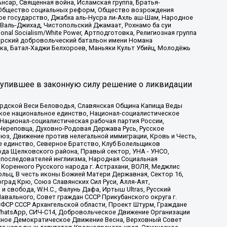
сар, Священная война, Исламская группа, Братья-
а, Общество социальных реформ, Общество возрождения
ое государство, Джабха аль-Нусра ли-Ахль аш-Шам, Народное
 Валь-Джихад, Чистопольский Джамаат, Рохнамо ба суи
nal Socialism/White Power, Артподготовка, Религиозная группа
атарский добровольческий батальон имени Номана
ка, Батал-Хаджи Белхороев, Маньяки Культ Убийц, Молодёжь
тупившее в законную силу решение о ликвидации
ардской Веси Беловодья, Славянская Община Капища Веды
ское национальное единство, Национал-социалистическое
 Национал-социалистическая рабочая партия России,
Череповца, Духовно-Родовая Держава Русь, Русское
з, Движение против нелегальной иммиграции, Кровь и Честь,
е единство, Северное Братство, Клуб Болельщиков
ода Щелковского района, Правый сектор, УНА - УНСО,
ие последователей инглиизма, Народная Социальная
 Коренного Русского народа г. Астрахани, ВОЛЯ, Меджлис
льц, В честь иконы Божией Матери Державная, Сектор 16,
рад Крю, Союз Славянских Сил Руси, Алля-Аят,
 свобода, W.H.С., Фалунь Дафа, Иртыш Ultras, Русский
вального, Совет граждан СССР Прикубанского округа г.
ФСР СССР Архангельской области, Проект Штурм, Граждане
, WhatsApp, СИЧ-С14, Добровольческое Движение Организации
жное Демократическое Движение Весна, Верховный Совет