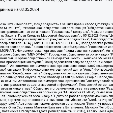
ки, Конгресс ойрат-калмыцкого народа, Исполнительный комитет сове
анные на
03.05.2024
 "Мы против СПИДа", Камалягин Денис Николаевич, Маркелов Сергей Евгеньевич, Пономарев Лев Александрович, Савицкая Людмила Алексеевна, Автономная некоммерческая организация "Центр по работе с проблемой насилия "НАСИЛИЮ.НЕТ", Межрегиональный профессиональный союз работников здравоохранения "Альянс врачей", Юридическое лицо, зарегистрированное в Латвийской Республике, SIA "Medusa Project" (регистрационный номер 40103797863, дата регистрации 10.06.2014), Некоммерческая организация "Фонд по борьбе с коррупцией", Автономная некоммерческая организация "Институт права и публичной политики", Баданин Роман Сергеевич, Гликин Максим Александрович, Железнова Мария Михайловна, Лукьянова Юлия Сергеевна, Маетная Елизавета Витальевна, Маняхин Петр Борисович, Чуракова Ольга Владимировна, Ярош Юлия Петровна, Юридическое лицо "The Insider SIA", зарегистрированное в Риге, Латвийская Республика (дата регистрации 26.06.2015), являющееся администратором доменного имени интернет-издания "The Insider SIA", https://theins.ru, Постернак Алексей Евгеньевич, Рубин Михаил Аркадьевич, Анин Роман Александрович, Юридическое лицо Istories fonds, зарегистрированное в Латвийской Республике (регистрационный номер 50008295751, дата регистрации 24.02.2020), Великовский Дмитрий Александрович, Долинина Ирина Николаевна, Мароховская Алеся Алексеевна, Шлейнов Роман Юрьевич, Шмагун Олеся Валентиновна, Общество с ограниченной ответственностью "Альтаир 2021", Общество с ограниченной ответственностью "Вега 2021", Общество с ограниченной ответственностью "Главный редактор 2021", Общество с ограниченной ответственностью "Ромашки монолит", Важенков Артем Валерьевич, Ивановская областная общественная организация "Центр гендерных исследований", Гурман Юрий Альбертович, Медиапроект "ОВД-Инфо", Егоров Владимир Владимирович, Жилинский Владимир Александрович, Общество с ограниченной ответственностью "ЗП", Иванова София Юрьевна, Карезина Инна Павловна, Кильтау Екатерина Викторовна, Петров Алексей Викторович, Пискунов Сергей Евгеньевич, Смирнов Сергей Сергеевич, Тихонов Михаил Сергеевич, Общество с ограниченной ответственностью "ЖУРНАЛИСТ-ИНОСТРАННЫЙ АГЕНТ", Арапова Галина Юрьевна, Вольтская Татьяна Анатольевна, Американская компания "Mason G.E.S. Anonymous Foundation" (США), являющаяся владельцем интернет-издания https://mnews.world/, Компания "Stichting Bellingcat", зарегистрированная в Нидерландах (дата регистрации 11.07.2018), Захаров Андрей Вячеславович, Клепиковская Екатерина Дмитриевна, Общество с ограниченной ответственностью "МЕМО", Перл Роман Александрович, Симонов Евгений Алексеевич, Соловьева Елена Анатольевна, Сотников Даниил Владимирович, Сурначева Елизавета Дмитриевна, Автономная некоммерческая организация по защите прав человека и информированию населения "Якутия – Наше Мнение", Общество с ограниченной ответственностью "Москоу диджитал медиа", с 26.01.2023 Общество с ограниченной ответственностью "Чайка Белые сады", Ветошкина Валерия Валерьевна, Заговора Максим Александрович, Межрегиональное общественное движение "Российская ЛГБТ - сеть", Оленичев Максим Владимирович, Павлов Иван Юрьевич, Скворцова Елена Сергеевна, Общество с ограниченной ответственностью "Как бы инагент", Кочетков Игорь Викторович, Общество с ограниченной ответственностью "Честные выборы", Еланчик Олег Александрович, Общество с ограниченной ответственностью "Нобелевский призыв", Гималова Регина Эмилевна, Григорьев Андрей Валерьевич, Григорьева Алина Александровна, Ассоциация по содействию защите прав призывников, альтернативнослужащих и военнослужащих "Правозащитная группа "Гражданин.Армия.Право", Хисамова Регина Фаритовна, Автономная некоммерческая организация по реализации социально-правовых программ "Лилит"