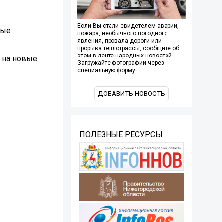
Если Вы стали свидетелем аварии,
мые
пожара, необычного погодного
явления, провала дороги или
прорыва теплотрассы, сообщите об
этом в ленте народных новостей.
 на новые
Загружайте фотографии через
специальную форму.
ДОБАВИТЬ НОВОСТЬ
ПОЛЕЗНЫЕ РЕСУРСЫ