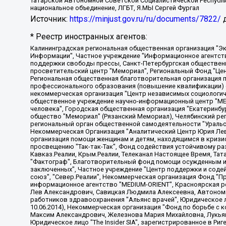
Татарской Автономной Советской Социалистической Республи
национальное объединение, ЛГБТ, Я.МЫ Сергей Фургал
Источник:
https://minjust.gov.ru/ru/documents/7822/
д
* Реестр иностранных агентов:
Калининградская региональная общественная организация "Экозащита!-Женсовет", Фонд содействия защите прав и свобод граждан "Общественный вердикт", Фонд "Институт Развития Свободы Информации", Частное учреждение "Информационное агентство МЕМО. РУ", Региональная общественная организация "Общественная комиссия по сохранению наследия академика Сахарова", Фонд поддержки свободы прессы, Санкт-Петербургская общественная правозащитная организация "Гражданский контроль", Межрегиональная общественная организация "Информационно-просветительский центр "Мемориал", Региональный Фонд "Центр Защиты Прав Средств Массовой Информации", с 05.12.2023 Фонд "Центр Защиты Прав Средств массовой информации", Региональная общественная благотворительная организация помощи беженцам и мигрантам "Гражданское содействие", Негосударственное образовательное учреждение дополнительного профессионального образования (повышение квалификации) специалистов "АКАДЕМИЯ ПО ПРАВАМ ЧЕЛОВЕКА", Свердловская региональная общественная организация "Сутяжник", Автономная некоммерческая организация "Центр независимых социологических исследований", Союз общественных объединений "Российский исследовательский центр по правам человека", Региональное общественное учреждение научно-информационный центр "МЕМОРИАЛ", Некоммерческая организация "Фонд защиты гласности", Автономная некоммерческая организация "Институт прав человека", Городская общественная организация "Екатеринбургское общество "МЕМОРИАЛ", Городская общественная организация "Рязанское историко-просветительское и правозащитное общество "Мемориал" (Рязанский Мемориал), Челябинский региональный орган общественной самодеятельности – женское общественное объединение "Женщины Евразии", Челябинский региональный орган общественной самодеятельности "Уральская правозащитная группа", Фонд содействия защите здоровья и социальной справедливости имени Андрея Рылькова, Автономная Некоммерческая Организация "Аналитический Центр Юрия Левады", Автономная некоммерческая организация социальной поддержки населения "Проект Апрель", Региональная общественная организация помощи женщинам и детям, находящимся в кризисной ситуации "Информационно-методический центр "Анна", Фонд содействия развитию массовых коммуникаций и правовому просвещению "Так-так-Так", Фонд содействия устойчивому развитию "Серебряная тайга", Свердловский региональный общественный фонд социальных проектов "Новое время", "Idel.Реалии", Кавказ.Реалии, Крым.Реалии, Телеканал Настоящее Время, Татаро-башкирская служба Радио Свобода (Azatliq Radiosi), Радио Свободная Европа/Радио Свобода (PCE/PC), "Сибирь.Реалии", "Фактограф", Благотворительный фонд помощи осужденным и их семьям, Автономная некоммерческая организация "Институт глобализации и социальных движений", Фонд "В защиту прав заключенных", Частное учреждение "Центр поддержки и содействия развитию средств массовой информации", Пензенский региональный общественный благотворительный фонд "Гражданский союз", "Север.Реалии", Некоммерческая организация Фонд "Правовая инициатива", Общество с ограниченной ответственностью "Радио Свободная Европа/Радио Свобода", Чешское информационное агентство "MEDIUM-ORIENT", Красноярская региональная общественная организация