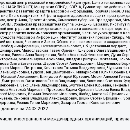
родский центр немецкой и европейской культуры, Центр гендерных исс
ачей, НАСИЛИЮ.НЕТ, Мы против СПИДа, СВЕЧА, Гуманитарное действие, 
ействия развитию средств массовой информации, Горячая Линия, В защ
твие, Благотворительный фонд охраны здоровья и защиты прав гражда
 Сова, центр Анна, Проект Апрель, Самарская губерния, Эра здоровья, 
ИБАЛЬТ, Уральская правозащитная группа, Женщины Евразии, Институт п
ый центр развития гражданских инициатив и социального партнерства,
нтр развития некоммерческих организаций, Частное учреждение в Кал
 Средств Массовой Информации, Институт развития прессы - Сибирь, Ч
ий контроль, Человек и Закон, Общественная комиссия по сохранению
я Свободы Информации, Экозащита!-Женсовет, Общественный вердикт, 
ладимирович, Милославский Павел Юрьевич, Шнырова Ольга Вадимовна,
ьевна, Ривина Анна Валерьевна, Бойко Анатолий Николаевич, Дугин Сер
икторович, Мошель Ирина Ароновна, Шведов Григорий Сергеевич, Поно
нова Ольга Евгеньевна, Щаров Сергей Алексадрович, Цирульников Бори
ркер Марина Петровна, Кочеткова Татьяна Владимировна, Чуркина Нат
Елена Борисовна, Гудков Лев Дмитриевич, Илларионова Юлия Юрьевна, С
 Николай Алексеевич, Блинушов Андрей Юрьевич, Мосин Алексей Генна
а Дмитриевна, Вититинова Елена Владимировна, Баженова Светлана Куп
Алексеевна, Закс Елена Владимировна, Буртина Елена Юрьевна, Гендель
иков Анатолий Мариевич, Прохоров Вадим Юрьевич, Шахова Елена Влад
ргей Маркович, Бахмин Вячеслав Иванович, Шабад Анатолий Ефимович, 
ьевна, Смирнов Владимир Александрович, Вицин Сергей Ефимович, Зол
доровна, Резник Генри Маркович, Захаров Герман Константинович
x
данные на
24.03.2022
 числе иностранных и международных организаций, призна