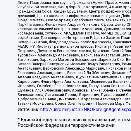
Лилит, Правозащитная группа Гражданин.Армия.Право, Нижего
и публичной политики, Фонд борьбы с коррупцией, Альянс вр
Гражданский Союз, Хасдей Ерушалаим, Центр поддержки и сод
движений, Центр социально-информационных инициатив Дейс
Фонд Тольятти, Новое время, Серебряная тайга, Так-Так-Так,
Парк Гагарина, Фонд имени Андрея Рылькова, Сфера, Центр С
исследовательский центр по правам человека, Дальневосточн
исследований, Сутяжник, АКАДЕМИЯ ПО ПРАВАМ ЧЕЛОВЕКА, Це
содействие, Трансперенси Интернешнл-Р, Центр Защиты Прав
Северных Стран, Фонд поддержки свободы прессы, Гражданск
МЕМО. РУ, Институт региональной прессы, Институт Развити
Петрович, Дзугкоева Регина Николаевна, Кривенко Сергей В
Туровский Александр Алексеевич, Васильева Анастасия Евген
Евгеньевич, Барахоев Магомед Бекханович, Шарипков Олег В
Созаев Валерий Валерьевич, Исламов Тимур Рифгатович, Рома
Анатольевич, Верховский Александр Маркович, Пислакова-Па
Екатерина Александровна, Рачинский Ян Збигневич, Жемкова 
Аверин Владимир Анатольевич, Щур Татьяна Михайловна, Щур
Кириллович, Флиге Ирина Анатольевна, Мельникова Валентин
Иванович, Голубева Елена Николаевна, Ганнушкина Светлана 
Шуманов Илья Вячеславович, Арапова Галина Юрьевна, Свечн
Вячеславовна, Литинский Леонид Борисович, Лукашевский Се
Добровольская Анна Дмитриевна, Королева Александра Евген
Татьяна Иосифовна, Орлов Олег Петрович, Полякова Мара Фе
Источник:
http://unro.minjust.ru/NKOForeignAgent.asp
* Единый федеральный список организаций, в том
Российской Федерации террористическими: