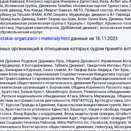
в Кавказа, Конгресс народов Ичкерии и Дагестана, База, Асбат аль-Ан
ба, Исламская группа, Движение Талибан, Исламская партия Туркестан
ский джихад, Аль-Каида, Имарат Кавказ, АБТО, Правый сектор, Исламск
Субхану уа Тагьаля SHAM, АУМ Синрике, Муджахеды джамаата Ат-Тавхида
ухид валь-Джихад, Хайят Тахрир аш-Шам, Ахлю Сунна Валь Джамаа, Natio
Мусульманская религиозная группа п. Кушкуль г. Оренбург, Крымско-т
кистана, Народная самооборона, Дуббайский джамаат, московская ячей
добровольческий корпус
istskie-organizacii-i-materialy.html
данные на
16.11.2023
зных организаций в отношении которых судом принято вс
ской Духовно Родовой Державы Русь, Община Духовного Управления Асг
Нурджулар, К Богодержавию, Таблиги Джамаат, Свидетели Иеговы, Рус
, Балкарии и Карачая, Союз славян, Ат-Такфир Валь-Хиджра, Пит Буль,
рмия воли народа, Национальная Социалистическая Инициатива города 
ви Православных Староверов-Инглингов, Русский общенациональный сою
ганизация общественного политического движения Русское национально
елигиозная организация п. Боровский, Община Коренного Русского нар
 Братство, Белый Крест, Misanthropic division, Религиозное объединен
е, Русское национальное объединение Атака, Мечеть Мирмамеда, Община
йствии экстремистской деятельности, РЕВТАТПОД, Артподготовка, Што
, Курсом Правды и Единения, Каракольская инициативная группа, Автог
ь, Арестантское уголовное единство, Башкорт, Нация и свобода, Нация и
союз, Фонд борьбы с коррупцией, Фонд защиты прав граждан, Штабы На
сского движения, Народное движение Адат, Народный совет граждан РС
х Социалистических Районов, Meta Platforms Inc, Facebook, Instagram
Региональное Всетатарское общественное движение, Невоград, Молоде