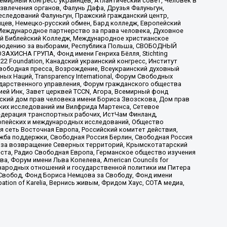
мирный конгресс украинцев, Атлантический совет, Человек в
звлечения органов, Фалунь Дафа, Друзья Фалуньгун,
еследований Фалуньгун, Пражский гражданский центр,
цев, Немецко-русский обмен, Бард колледж, Европейский
Международное партнерство за права человека, Духовное
ый Библейский Колледж, Международное христианское
аблюдению за выборами, Республика Польша, СВОБОДНЫЙ
АХИСНА ГРУПА, Фонд имени Генриха Бёлля, Stichting
t 22 Foundation, Канадский украинский конгресс, Институт
вободная пресса, Возрождение, Всеукраинский духовный
х Наций, Transparеncy International, Форум Свободных
ударственного управления, Форум гражданского общества
ией Инк, Завет церквей TCCN, Агора, Всемирный фонд
сский дом прав человека имени Бориса Звозскова, Дом прав
ских исследований им Вилфрида Мартенса, Сетевое
едерация транспортных рабочих, ИстЧам Финланд,
ропейских и международных исследований, Общество
я сеть Восточная Европа, Российский комитет действия,
жба поддержки, Свободная Россия Берлин, Свободная Россия
оюз за возвращение Северных территорий, Крымскотатарский
 креста, Радио Свободная Европа, Германское общество изучения
 Форум имени Льва Копелева, American Councils for
международных отношений и государственной политики им Питера
Свобод, Фонд Бориса Немцова за Свободу, Фонд имени
ion of Karelia, Вернись живым, Фридом Хаус, СОТА медиа,