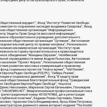
та народных депутатов Красноярского края, Этническое
, Дальневосточное общественное движение "Маяк", Санкт-Петербургская ЛГБТ-инициативная группа "Выход", Инициативная группа ЛГБТ+ "Реверс", Алексеев Андрей Викторович, Бекбулатова Таисия Львовна, Беляев Иван Михайлович, Владыкина Елена Сергеевна, Гельман Марат Александрович, Никульшина Вероника Юрьевна, Толоконникова Надежда Андреевна, Шендерович Виктор Анатольевич, Общество с ограниченной ответственностью "Данное сообщение", Общество с ограниченной ответственностью Издательский дом "Новая глава", Айнбиндер Александра Александровна, Московский комьюнити-центр для ЛГБТ+инициатив, Благотворительный фонд развития филантропии, Deutsche Welle (Германия, Kurt-Schumacher-Strasse 3, 53113 Bonn), Борзунова Мария Михайловна, Воробьев Виктор Викторович, Голубева Анна Львовна, Константинова Алла Михайловна, Малкова Ирина Владимировна, Мурадов Мурад Абдулгалимович, Осетинская Елизавета Николаевна, Понасенков Евгений Николаевич, Ганапольский Матвей Юрьевич, Киселев Евгений Алексеевич, Борухович Ирина Григорьевна, Дремин Иван Тимофеевич, Дубровский Дмитрий Викторович, Красноярская региональная общественная организация поддержки и развития альтернативных образовательных технологий и межкультурных коммуникаций "ИНТЕРРА", Маяковская Екатерина Алексеевна, Фейгин Марк Захарович, Филимонов Андрей Викторович, Дзугкоева Регина Николаевна, Доброхотов Роман Александрович, Дудь Юрий Александрович, Елкин Сергей Владимирович, Кругликов Кирилл Игоревич, Сабунаева Мария Леонидовна, Семенов Алексей Владимирович, Шаинян Карен Багратович, Шульман Екатерина Михайловна, Асафьев Артур Валерьевич, Вахштайн Виктор Семенович, Венедиктов Алексей Алексеевич, Лушникова Екатерина Евгеньевна, Волков Леонид Михайлович, Невзоров Александр Глебович, Пархоменко Сергей Борисович, Сироткин Ярослав Николаевич, Кара-Мурза Владимир Владимирович, Баранова Наталья Владимировна, Гозман Леонид Яковлевич, Кагарлицкий Борис Юльевич, Климарев Михаил Валерьевич, Милов Владимир Станиславович, Автономная некоммерческая организация Краснодарский центр современного искусства "Типография", Моргенштерн Алишер Тагирович, Соболь Любовь Эдуардовна, Общество с ограниченной ответственностью "ЛИЗА НОРМ", Каспаров Гарри Кимович, Ходорковский Михаил Борисович, Общество с ограниченной ответственностью "Апрельские тезисы", Данилович Ирина Брониславовна, Кашин Олег Владимирович, Петров Николай Владимирович, Пивоваров Алексей Владимирович, Соколов Михаил Владимирович, Цветкова Юлия Владимировна, Чичваркин Евгений Александрович, Комитет против пыток/Команда против пыток, Общество с ограниченной ответственностью "Первый научный", Общество с ограниченной ответственностью "Вертолет и ко", Белоцерковская Вероника Борисовна, Кац Максим Евгеньевич, Лазарева Татьяна Юрьевна, Шаведдинов Руслан Табризович, Яшин Илья Валерьевич, Общество с ограниченной ответственностью "Иноагент ААВ", Алешковский Дмитрий Петрович, Альбац Евгения Марковна, Быков Дмитрий Львович, Галямина Юлия Евгеньевна, Лойко Сергей Леонидович, Мартынов Кирилл Константинович, Медведев Сергей Александрович, Крашенинников Федор Геннадиевич, Гордеева Катерина Вл