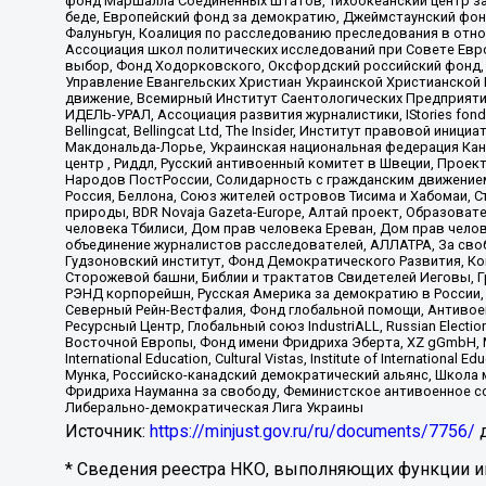
фонд Маршалла Соединенных Штатов, Тихоокеанский центр за
беде, Европейский фонд за демократию, Джеймстаунский фонд
Фалуньгун, Коалиция по расследованию преследования в отно
Ассоциация школ политических исследований при Совете Евр
выбор, Фонд Ходорковского, Оксфордский российский фонд, 
Управление Евангельских Христиан Украинской Христианской
движение, Всемирный Институт Саентологических Предприяти
ИДЕЛЬ-УРАЛ, Ассоциация развития журналистики, IStories fo
Bellingcat, Bellingcat Ltd, The Insider, Институт правовой ин
Макдональда-Лорье, Украинская национальная федерация Кан
центр , Риддл, Русский антивоенный комитет в Швеции, Проект
Народов ПостРоссии, Солидарность с гражданским движением 
Россия, Беллона, Союз жителей островов Тисима и Хабомаи, 
природы, BDR Novaja Gazeta-Europe, Алтай проект, Образова
человека Тбилиси, Дом прав человека Ереван, Дом прав челов
объединение журналистов расследователей, АЛЛАТРА, За своб
Гудзоновский институт, Фонд Демократического Развития, К
Сторожевой башни, Библии и трактатов Свидетелей Иеговы, Г
РЭНД корпорейшн, Русская Америка за демократию в России, 
Северный Рейн-Вестфалия, Фонд глобальной помощи, Антивоенн
Ресурсный Центр, Глобальный союз IndustriALL, Russian Electi
Восточной Европы, Фонд имени Фридриха Эберта, XZ gGmbH, М
International Education, Cultural Vistas, Institute of Intern
Мунка, Российско-канадский демократический альянс, Школа
Фридриха Науманна за свободу, Феминистское антивоенное соп
Либерально-демократическая Лига Украины
Источник:
https://minjust.gov.ru/ru/documents/7756/
д
* Сведения реестра НКО, выполняющих функции ин