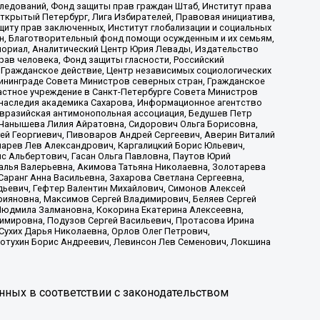
ледований, Фонд защиты прав граждан Штаб, Институт права
Открытый Петербург, Лига Избирателей, Правовая инициатива,
иту прав заключенных, Институт глобализации и социальных
н, Благотворительный фонд помощи осужденным и их семьям,
Мемориал, Аналитический Центр Юрия Левады, Издательство
рав человека, Фонд защиты гласности, Российский
 Гражданское действие, Центр независимых социологических
ининграде Совета Министров северных стран, Гражданское
астное учреждение в Санкт-Петербурге Совета Министров
 наследия академика Сахарова, Информационное агентство
Евразийская антимонопольная ассоциация, Бедушев Петр
 Чанышева Лилия Айратовна, Сидорович Ольга Борисовна,
гей Георгиевич, Пивоваров Андрей Сергеевич, Аверин Виталий
марев Лев Александрович, Каргалицкий Борис Юльевич,
с Альбертович, Гасан Ольга Павловна, Паутов Юрий
алья Валерьевна, Акимова Татьяна Николаевна, Золотарева
аранг Анна Васильевна, Захарова Светлана Сергеевна,
дьевич, Гефтер Валентин Михайлович, Симонов Алексей
рияновна, Максимов Сергей Владимирович, Беляев Сергей
 Людмила Залмановна, Кокорина Екатерина Алексеевна,
имировна, Подузов Сергей Васильевич, Протасова Ирина
Сухих Дарья Николаевна, Орлов Олег Петрович,
отухин Борис Андреевич, Левинсон Лев Семенович, Локшина
нных в соответствии с законодательством