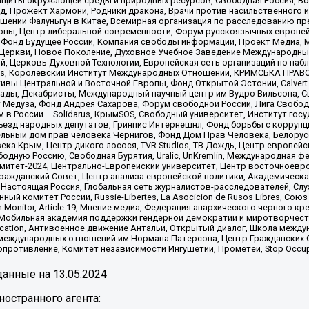
щиты окружающей среды и природных ресурсов, Свободная Россия, Все
, Прожект Хармони, Родники дракона, Врачи против насильственного и
шении Фалуньгун в Китае, Всемирная организация по расследованию пр
опы, Центр либеральной современности, Форум русскоязычных европей
Фонд Будущее России, Компания свободы информации, Проект Медиа, 
 Церкви, Новое Поколение, Духовное Учебное Заведение Международн
й, Церковь Духовной Технологии, Европейская сеть организаций по н
nds, Королевский Институт Международных Отношений, КРИМСЬКА ПРАВОЗ
ициативы Центральной и Восточной Европы, Фонд Открытой Эстонии, Calver
ады, Декабристы, Международный научный центр им Вудро Вильсона, С
 Медуза, Фонд Андрея Сахарова, Форум свободной России, Лига Свободны
в России – Solidarus, КрымSOS, Свободный университет, Институт гос
Съезд народных депутатов, Гринпис Интернешнл, Фонд борьбы с коррупц
тельный дом прав человека Чернигов, Фонд Дом Прав Человека, Белору
ека Крым, Центр дикого лосося, TVR Studios, ТВ Дождь, Центр европей
одную Россию, Свободная Бурятия, Uralic, UnKremlin, Международная ф
омитет-2024, Центрально-Европейский университет, Центр восточноев
ражданский Совет, Центр анализа европейской политики, Академическа
Настоящая Россия, Глобальная сеть журналистов-расследователей, Слу
ый комитет России, Russie-Libertes, La Asocicion de Rusos Libres, С
on Monitor, Article 19, Мнение медиа, Федерация анархического черного
обильная академия поддержки гендерной демократии и миротворчества,
ational Education, Антивоенное движение Антальи, Открытый диалог, Школа 
 международных отношений им Нормана Патерсона, Центр Гражданских 
ротивление, Комитет независимости Ингушетии, Прометей, Stop Occupat
анные на
13.05.2024
остранного агента: