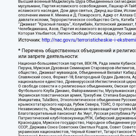
Высший военный Маджлисуль Шура Объединенных сил моджахедо
мусульмане, Партия исламского освобождения, Лашкар-И-Тай
исламского наследия, Дом двух святых, Джунд аш-Шам, Ислам
ополчение имени К. Минина и Д. Пожарского, Аджр от Аллаха 
давлати исломи, Террористическое сообщество Сеть, Катиба Та
“Джамаат “Красный пахарь”, Колумбайн, Хатлонский джамаат, 
Челебиджихана, Азов, Партия исламского возрождения Таджи
Которая Улыбается, Легион Свобода России, Айдар, Русский 
Источник:
http://nac.gov.ru/terroristicheskie-i-ekstrem
* Перечень общественных объединений и религио
или запрете деятельности:
Национал-большевистская партия, ВЕК РА, Рада земли Кубан
Перуна, Мужская Духовная Семинария Староверов-Инглингов, 
общество, Джамаат мувахидов, Объединенный Вилайат Кабарды
Славянский союз, Формат-18, Благородный Орден Дьявола, А
национальное единство, Древнерусской Инглистической церк
О свободе совести и о религиозных объединениях, Омская ор
Футбольного Клуба Динамо, Файзрахманисты, Мусульманская р
Украинская повстанческая армия, Тризуб им. Степана Бандеры,
Инициатива, TulaSkins, Этнополитическое объединение Русски
крымскотатарского народа, Рубеж Севера, ТОЙС, О противоде
Независимость, Фирма, Молодежная правозащитная группа МПГ
Благотворительный пансионат Ак Умут, Русская республика Рус
Патриотический клуб-Новокузнецк/РПК, Сибирский державный 
Краснодара, Мужское государство, Народное объединение ру
СССР, Держава Союз Советских Светлых Родов, Совет Советски
украинских националистов, Черный Комитет, Татарстанское 